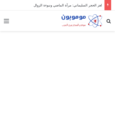
لغز الحجر السليماني: مرآة الماضي ونبوءة الزوال
بحث عن
الق