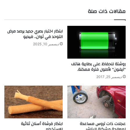
و
ة
ا
م
مقالات ذات صلة
ر
ن
ث
ح
و
ابتكار اختبار بصري جديد يرصد مرض
ا
التوحد في ثوان.. فيديو
ئ
ط
ديسمبر 10, 2025
ا
ل
ب
روشتة للحفاظ على بطارية هاتف
“آيفون” لأطول فترة ممكنة.
ي
ت
ديسمبر 25, 2017
و
م
ي
ن
م
ع
ا
عجلات ذات تروس مساعدة
ابتكار فرشاة أسنان ثنائية
ل
لمعالجة مشكلة البناشر
الاستخدام
ح