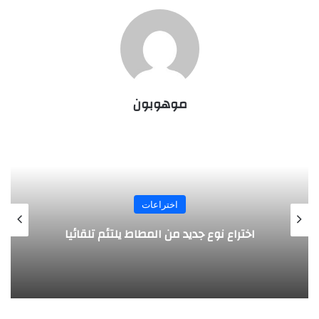
موهوبون
اختراعات
روبوت جديد لاستكشاف أعماق البحار