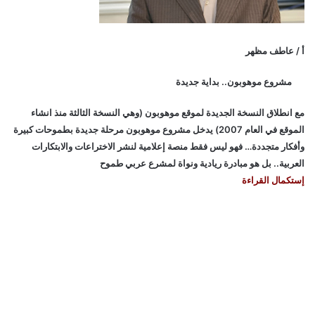
أ / عاطف مظهر
مشروع موهوبون.. بداية جديدة
مع انطلاق النسخة الجديدة لموقع موهوبون (وهي النسخة الثالثة منذ انشاء
الموقع في العام 2007) يدخل مشروع موهوبون مرحلة جديدة بطموحات كبيرة
وأفكار متجددة… فهو ليس فقط منصة إعلامية لنشر الاختراعات والابتكارات
العربية.. بل هو مبادرة ريادية ونواة لمشرع عربي طموح
إستكمال القراءة