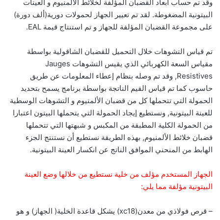
وقد تم حساب أبعاد القضبان المؤلفة لخلائط الألمنيوم و العينات
البيتونية المضغوطة. لقد تم تعيير الجهاز لحمولات دورية(ألف دورة)
على مجموعة القضبان المؤلفة للجهاز و تم استنتاج قيمة EAL.
تم قياس التشوهات خلال التحميل للقضبان الشاقولية بواسطة
مقياس السعة الكهربائي الذي يقيس التشوهات Jauges
Resistives, وقد تم وصله بنظام إعطاء المعلومات عن طريق
حاسوب كما تم قياس القيم الناتجة بواسطة برنامج يسمح بتحديد
الحمولة التي تتحملها كل من قضبان الألمنيوم و التشوهات الوسطية
للعينة البيتونية, ونستطيع إيجاد الحمولة التي يتحملها البيتون اعتبارا
من الحمولة الكلية المطبقة من المكبس و شبهتها التي تتحملها
قضبان خلائط الألمنيوم, بهذه الطريقة نستطيع أن نستنتج الجزء
الهابط من المنحني الموافق الناتج عن انكسار العينة البيتونية.
الجهاز المستخدم مؤلف من خلية نستطيع من خلالها وضع العينة
البيتونية مؤلفة مما يلي:
– قرص فولاذي من معدن(xc18) يشكل قاعدة الخلية( الجهاز) و هو