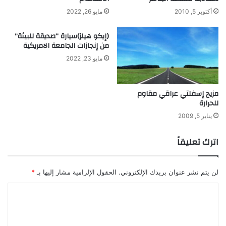
د
أكتوبر 5, 2010
مايو 26, 2022
ي
د
(إيكو هيلز)سيارة “صديقة للبيئة”
ا
من إنجازات الجامعة الامريكية
ل
مايو 23, 2022
م
ن
ص
مزيج إسفلتي عراقي مقاوم
ه
للحرارة
ر
يناير 5, 2009
اترك تعليقاً
لن يتم نشر عنوان بريدك الإلكتروني.
الحقول الإلزامية مشار إليها بـ
*
ا
ل
ت