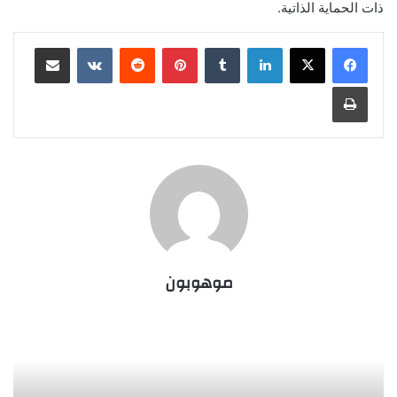
ذات الحماية الذاتية.
لينكدإن
‏Tumblr
بينتيريست
‏Reddit
‏VKontakte
مشاركة عبر البريد
طباعة
موهوبون