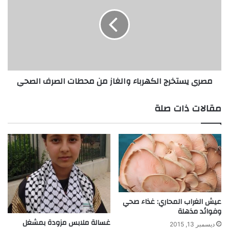
ك
ر
ب
ي
ة
ي
ت
س
ع
ت
م
خ
ل
ر
مصري يستخرج الكهرباء والغاز من محطات الصرف الصحي
ب
ج
ا
ا
ل
ل
مقالات ذات صلة
ه
ك
و
ه
ا
ر
ء
ب
ا
ء
و
ا
ل
عيش الغراب المحاري: غذاء صحي
وفوائد مذهلة
غ
ا
غسالة ملابس مزودة بمشغل
ديسمبر 13, 2015