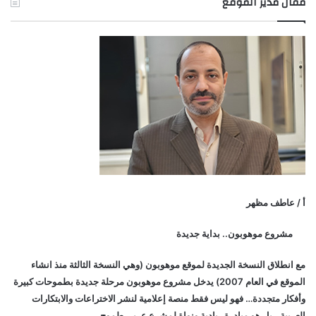
مقال مدير الموقع
أ / عاطف مظهر
مشروع موهوبون.. بداية جديدة
مع انطلاق النسخة الجديدة لموقع موهوبون (وهي النسخة الثالثة منذ انشاء
الموقع في العام 2007) يدخل مشروع موهوبون مرحلة جديدة بطموحات كبيرة
وأفكار متجددة… فهو ليس فقط منصة إعلامية لنشر الاختراعات والابتكارات
العربية.. بل هو مبادرة ريادية ونواة لمشرع عربي طموح