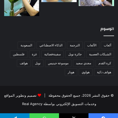
الوسوم
ألعاب
الألعاب
الترجمة
الذكاء الاصطناعي
السعودية
الشبكات العصبية
جائزة نوبل
سفينةفضائية
غزة
فلسطين
كرة القدم
مجدي سعيد
موسوعة جينيس
نوبل
هواتف
هواتف ذكية
هواوي
هونار
© حقوق النشر 2026، جميع الحقوق محفوظة |
تصميم وتطوير المواقع
وخدمات التسويق الإلكتروني بواسطة Real Agency