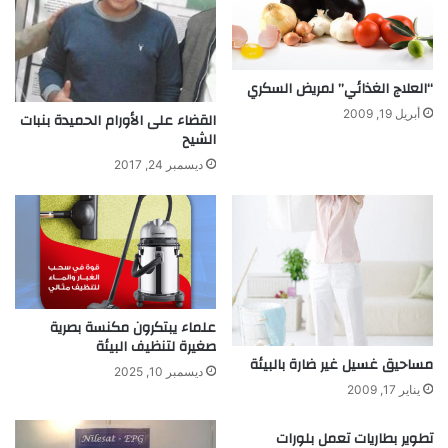
ج
ص
ا
ه
ل
ا
و
“العلاج الغذائي” لمريض السكري
د
أبريل 19, 2009
القضاء على الأورام الحميدة بنبات
و
الشيح
ر
ديسمبر 24, 2017
ا
ل
ا
ن
س
ا
ن
و
علماء يبتكرون مكنسة بصرية
أ
صغيرة لتنظيف البيئة
ش
مساحيق غسيل غير ضارة بالبيئة
ديسمبر 10, 2025
ك
يناير 17, 2009
ا
ل
تطوير بطاريات تعمل بلورات
ا