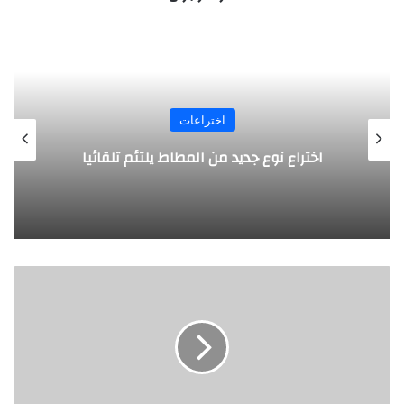
اختراعات
روبوت جديد لاستكشاف أعماق البحار
خ
ل
ط
ة
م
ن
ا