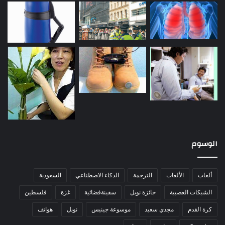
الوسوم
ألعاب
الألعاب
الترجمة
الذكاء الاصطناعي
السعودية
الشبكات العصبية
جائزة نوبل
سفينةفضائية
غزة
فلسطين
كرة القدم
مجدي سعيد
موسوعة جينيس
نوبل
هواتف