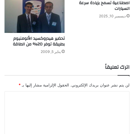
اصطناعية تسمح بزيادة سرعة
ل
السيارات
ت
ل
ديسمبر 10, 2025
و
ث
ا
تحضير هيدروكسيد الألومنيوم
ل
بطريقة توفر 20% من الطاقة
ب
يناير 5, 2009
ي
ئ
اترك تعليقاً
ي
لن يتم نشر عنوان بريدك الإلكتروني.
الحقول الإلزامية مشار إليها بـ
*
ا
ل
ت
ع
ل