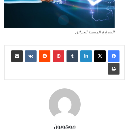
الشرارة المسببة للحرائق
لينكدإن
‏Tumblr
بينتيريست
‏Reddit
‏VKontakte
مشاركة عبر البريد
طباعة
موهوبون