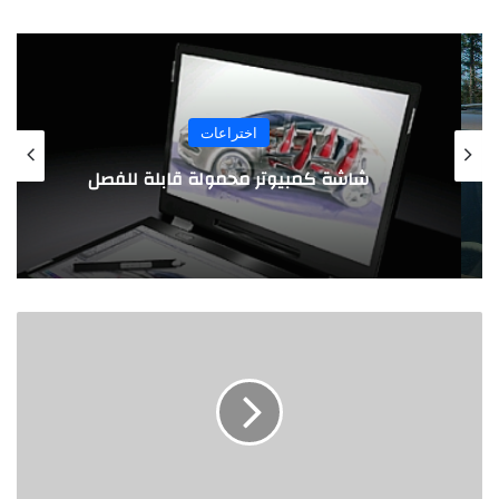
اختراعات
شاشة كمبيوتر محمولة قابلة للفصل
كيف
يمكنني
تحميل
تطبيق
توكلنا
على
هاتف
هواوي؟