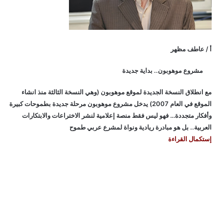
أ / عاطف مظهر
مشروع موهوبون.. بداية جديدة
مع انطلاق النسخة الجديدة لموقع موهوبون (وهي النسخة الثالثة منذ انشاء
الموقع في العام 2007) يدخل مشروع موهوبون مرحلة جديدة بطموحات كبيرة
وأفكار متجددة… فهو ليس فقط منصة إعلامية لنشر الاختراعات والابتكارات
العربية.. بل هو مبادرة ريادية ونواة لمشرع عربي طموح
إستكمال القراءة