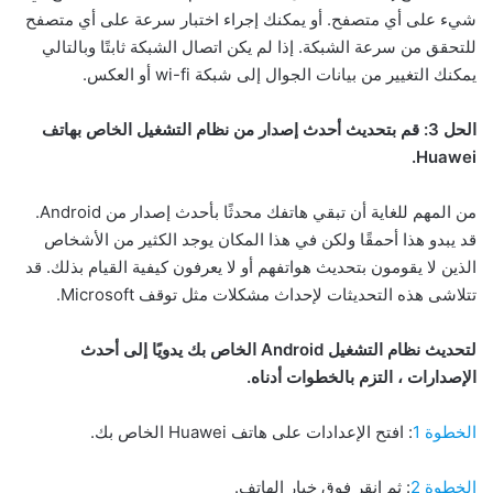
شيء على أي متصفح. أو يمكنك إجراء اختبار سرعة على أي متصفح
للتحقق من سرعة الشبكة. إذا لم يكن اتصال الشبكة ثابتًا وبالتالي
يمكنك التغيير من بيانات الجوال إلى شبكة wi-fi أو العكس.
الحل
3:
قم
بتحديث
أحدث
إصدار
من
نظام
التشغيل
الخاص
بهاتف
Huawei.
من المهم للغاية أن تبقي هاتفك محدثًا بأحدث إصدار من Android.
قد يبدو هذا أحمقًا ولكن في هذا المكان يوجد الكثير من الأشخاص
الذين لا يقومون بتحديث هواتفهم أو لا يعرفون كيفية القيام بذلك. قد
تتلاشى هذه التحديثات لإحداث مشكلات مثل توقف Microsoft.
لتحديث
نظام
التشغيل
Android
الخاص
بك
يدويًا
إلى
أحدث
الإصدارات
،
التزم
بالخطوات
أدناه
.
الخطوة 1
: افتح الإعدادات على هاتف Huawei الخاص بك.
الخطوة 2
: ثم انقر فوق خيار الهاتف.