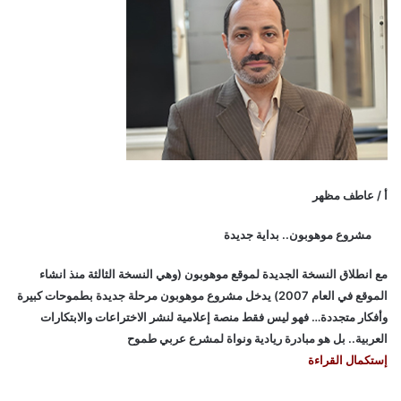
أ / عاطف مظهر
مشروع موهوبون.. بداية جديدة
مع انطلاق النسخة الجديدة لموقع موهوبون (وهي النسخة الثالثة منذ انشاء
الموقع في العام 2007) يدخل مشروع موهوبون مرحلة جديدة بطموحات كبيرة
وأفكار متجددة… فهو ليس فقط منصة إعلامية لنشر الاختراعات والابتكارات
العربية.. بل هو مبادرة ريادية ونواة لمشرع عربي طموح
إستكمال القراءة