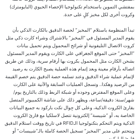
بمفتشي التموين باستخدام تكنولوجيا الإحصاء الحيوي (البايومترك)
وكروت أخرى لكل مخبز كلٍ على حدة.
تبدأ المنظومة باستلام “المخبز” لحصة الدقيق بالكارت الذكي بأن
يقوم المدير المسئول في “المخبز” بالاشتراك وشراء كارت ذكي مثل
كروت الاتصال التليفونية أو شرائح المحمول ويتم تحميل بيانات
“المخبز” حتى الموقع الجغرافي على الكارت ويقوم المدير المسئول
بشحن الكارت مثل المحمول بكروت بها أرقام سرية، وذلك عن طريق
اتصاله بأرقام معينة وبعد إتمام هذه العملية يصبح الكارت به رصيد
لإتمام عملية شراء الدقيق وعند تسلمه حصة الدقيق يتم خصم القيمة
من الرصيد وهكذا.. وتسجل العمليات السابقة والآتية على الكارت
وعلى الموقع المفترض وجوده أو شبكة الربط وذلك بالتاريخ يوم/
شهر/سنة: دقيقة/ساعة، ويظهر ذلك على شاشة الكمبيوتر المتصل
بقارئ الكروت الذكية، وعلى كل جِوال تكت باركود به جميع البيانات
الخاصة به، أو “شيبسة” إلكترونية تتصل لاسلكيا مع قارئ الكروت
الذكية ويتم التحكم بتكنولوجيا الـRFID في تاريخ ووقت استلام الدقيق
ويتحتم على مدير “المخبز” تسجيل الحصة كاملة بالـ”شيبسات” أو
قارئ الباركود.