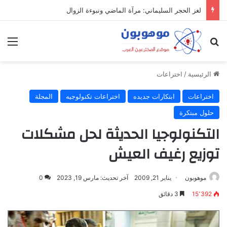
لغز الحجر السليماني: مرآة الماضي ونبوءة الزوال
بحث عن
الق
الرئيسية
/
اختراعات
اختراعات
ابتكارات جديده
اختراعات تكنولوجيه
المجلة
حلول مبتكرة
التكنولوجيا الحديثة لحل مشكلات
توزيع رغيف العيش
موهوبون
يناير 21, 2009
آخر تحديث: مارس 19, 2023
0
15٬392
3 دقائق