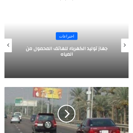
اختراعات
تصميم مبتكر .. طائرة بالطاقة الشمسية
يخترعها طلبة ألمانيون
م
ش
ر
و
ع
ا
ل