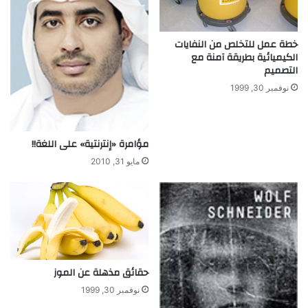
ت
ا
ا
ء
ل
خطة عمل للتخلص من النفايات
م
الكيميائية بطريقة آمنة مع
التصميم
ر
و
نوفمبر 30, 1999
ر
ل
ل
أ
مؤامرة «إنترنتية» على اللغة!!
ب
مايو 31, 2010
د
حقائق مذهلة عن الموز
نوفمبر 30, 1999