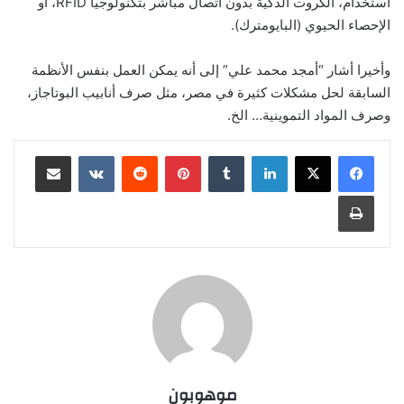
استخدام، الكروت الذكية بدون اتصال مباشر بتكنولوجيا RFID، أو
الإحصاء الحيوي (البايومترك).
وأخيرا أشار “أمجد محمد علي” إلى أنه يمكن العمل بنفس الأنظمة
السابقة لحل مشكلات كثيرة في مصر، مثل صرف أنابيب البوتاجاز،
وصرف المواد التموينية… الخ.
لينكدإن
‏Tumblr
بينتيريست
‏Reddit
‏VKontakte
مشاركة عبر البريد
طباعة
موهوبون