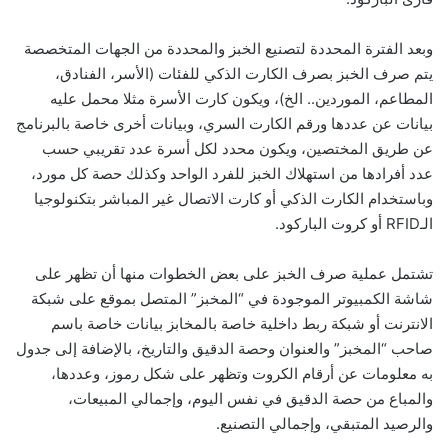
وبعد الفترة المحددة لتصنيع الخبز والمحددة من الجهات المتخصصة
يتم صرف الخبز بصرف الكارت الذكي للفئات (الأسر، الفنادق،
المطاعم، الموردين.. الخ)، ويكون كارت الأسرة مثلا محمل عليه
بيانات عن عددها ورقم الكارت السري، وبيانات أخرى خاصة بالبرنامج
عن طريق المختصين، ويكون محدد لكل أسرة عدد تقريبي حسب
عدد أفرادها من استهلاك الخبز للفرد الواحد وكذلك حصة كل مورد،
وباستخدام الكارت الذكي أو كارت الاتصال غير المباشر بتكنولوجيا
الـRFID أو كروت الباركود.
تشتمل عملية صرف الخبز على بعض الخطوات منها أن تظهر على
شاشة الكمبيوتر الموجودة في “المخبز” المتصل بموقع على شبكة
الانترنت أو شبكة ربط داخلية خاصة بالمخابز بيانات خاصة باسم
صاحب “المخبز” والعنوان وحصة الدقيق والتاريخ، بالإضافة إلى جدول
به معلومات عن أرقام الكروت وتظهر على شكل رموز، وعددها،
والمباع من حصة الدقيق في نفس اليوم، وإجمالي المبيعات،
والرصيد المتبقي، وإجمالي التصنيع.