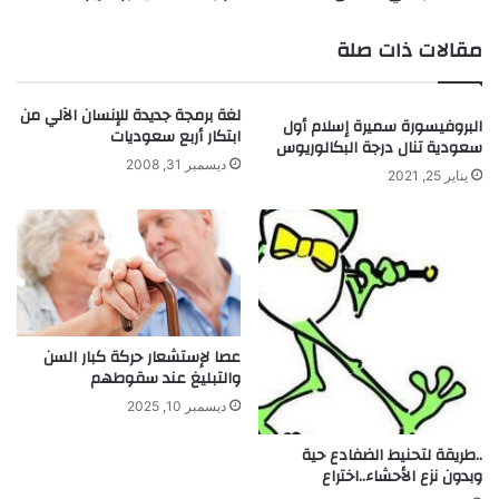
ل
ك
ذ
ل
مقالات ذات صلة
ر
:
ي
م
ة
ك
لغة برمجة جديدة للإنسان الآلي من
البروفيسورة سميرة إسلام أول
ا
ت
ابتكار أربع سعوديات
سعودية تنال درجة البكالوريوس
ل
ش
ديسمبر 31, 2008
ن
ف
يناير 25, 2021
س
ك
ب
ل
ي
و
ة
ر
ل
ي
ل
د
ع
ا
عصا لإستشعار حركة كبار السن
ن
ت
والتبليغ عند سقوطهم
ا
ا
ديسمبر 10, 2025
ص
ل
ر
ه
..طريقة لتحنيط الضفادع حية
و
ي
وبدون نزع الأحشاء..اختراع
ر
د