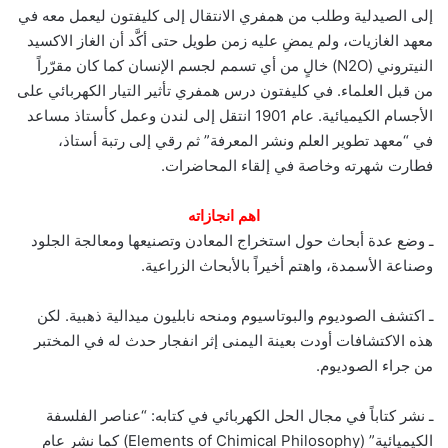
إلى الصيدلية وطلب من همفري الانتقال إلى كليفتون ليعمل معه في
معهد الغازيات، ولم يمضِ عليه زمن طويل حتى أكَّد أن الغاز الاكسيد
النيتروني (N2O) خالٍ من أي تسمم لجسم الإنسان كما كان مقرّراً
من قبل العلماء. في كليفتون درس همفري تأثير التيار الكهربائي على
الأجسام الكيميائية. عام 1901 انتقل إلى لندن وعمل كأستاذ مساعد
في “معهد تطوير العلم ونشر المعرفة” ثم رقي إلى رتبة أستاذ،
فطارت شهرته وخاصة في إلقاء المحاضرات.
اهم انجازاته
ـ وضع عدة أبحاث حول استخراج المعادن وتصنيعها ومعالجة الجلود
وصناعة الأسمدة، واهتم أخيراً بالأبحاث الزراعية.
ـ اكتشف الصوديوم والبوتاسيوم ومنحه نابليون ميدالية ذهبية. لكن
هذه الاكتشافات أودت بعينة اليمنى إثر انفجار حدث له في المختبر
من جراء الصوديوم.
ـ نشر كتاباً في مجال الحل الكهربائي في كتابه: “عناصر الفلسفة
الكيميائية” (Elements of Chimical Philosophy) كما نشر عام