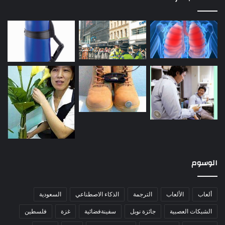
الوسوم
ألعاب
الألعاب
الترجمة
الذكاء الاصطناعي
السعودية
الشبكات العصبية
جائزة نوبل
سفينةفضائية
غزة
فلسطين