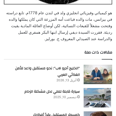
هو كيميائي وفيزيائي انجليزي ولد في لندن عام 1778م. تابع دراسته
في بيزانس، مات والده فباعت أمه المزرعة التي كان يملكها والده
وفتحت مشغلاً للقبعات النسائية، لكن أوضاع العائلة المادية بقيت
رديئة. فقررت السيدة ديفي إرسال ابنها البكر همفري للعمل
والدراسة عند الصيدلي المعروف ج. بورليز.
مقالات ذات صلة
“الخليج أجرو لاب”: نحو مستقبل واعد للأمن
الغذائي العربي
أبريل 13, 2026
سيارة قابلة للطي لحل مشكلة الزحام
ديسمبر 10, 2025
كمبيوتر المستقبل يقرأ أفكارك