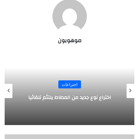
موهوبون
اختراعات
روبوت جديد لاستكشاف أعماق البحار
ج