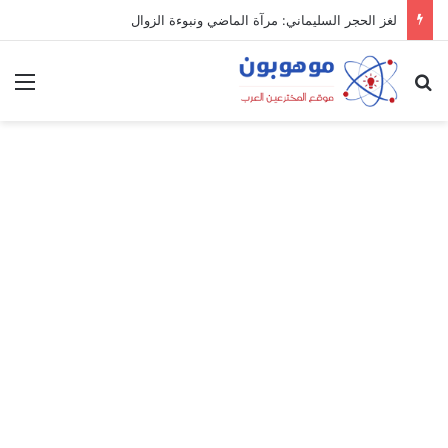
لغز الحجر السليماني: مرآة الماضي ونبوءة الزوال
بحث عن
الق