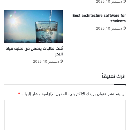
ا
ر
ديسمبر 10, 2025
ئ
و
د
ك
Best architecture software for
ا
ر
students
ل
ب
ديسمبر 10, 2025
ن
و
ظ
ن
ر
ا
ثلاث طالبات يتمكن من تحلية مياه
ي
ت
البحر
ة
ديسمبر 10, 2025
ا
ل
ذ
اترك تعليقاً
ر
ي
ة
لن يتم نشر عنوان بريدك الإلكتروني.
الحقول الإلزامية مشار إليها بـ
*
ا
ا
ل
ح
ل
د
ت
ي
ث