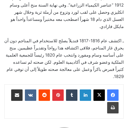
1912 “عناصر الكيمياء الزراعية”. وفي نهاية السنة منح أعلى وسام
انكليزي وحصل على لقب لورد وتزوج من أرملة ثرية وخلال شهر
العسل الذي دام 18 شهراً اصطحب معه مختبراً ومساعداً واحداً هو
مايكل فارادي.
ـ اكتشف عام 1816-1817 قنديلاً يصلح للاستخدام في المناجم دون أن
يحرق غاز المناجم، فلاقى اكتشافه هذا رواجاً وتقديراً عظيمين. منح
على أساسه وسام ومفورد وانتخب عام 1820 رئيساً للجمعية العلمية
الملكية وعضو شرف في أكاديمية العلوم. لكن صحته لم تساعده
كثيراً فمرض باكراً وعمل على معالجة صحته طويلاً إلى أن توفي عام
1829.
لينكدإن
‏Tumblr
بينتيريست
‏Reddit
‏VKontakte
مشاركة عبر البريد
طباعة