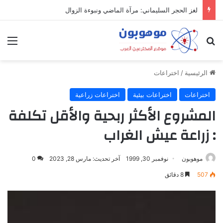
ميدل إيست: منظومة رقمية متكاملة تعيد تعريف التجارة والعمل والتواصل في مكان واحد
بحث عن
الق
الرئيسية
/
اختراعات
اختراعات
اختراعات بيئية
اختراعات زراعية
المشروع الأكثر ربحية والأقل تكلفة
: زراعة عيش الغراب
موهوبون
نوفمبر 30, 1999
آخر تحديث: مارس 28, 2023
0
507
8 دقائق