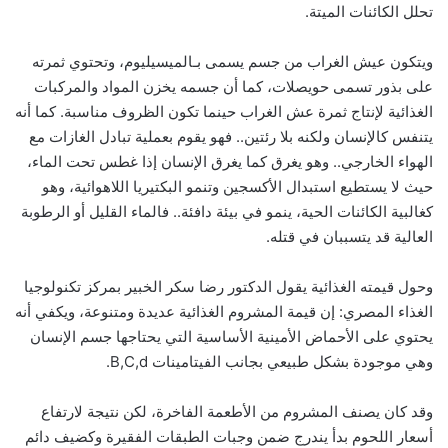
تحلل الكائنات الميتة.
ويتكون عيش الغراب من جسم يسمى بـالميسيليوم، وتحتوي ثمرته
على بذور تسمى حويصلات، كما أن جسمه يخزن المواد والمركبات
الغذائية لإنتاج ثمرة عش الغراب حينما تكون الظروف مناسبة. كما أنه
يتنفس كالإنسان ولكنه بلا رئتين.. فهو يقوم بعملية تبادل الغازات مع
الهواء الخارجي.. وهو يغرق كما يغرق الإنسان إذا غطس تحت الماء،
حيث لا يستطيع استبدال الأكسجين وتنمو البكتيريا اللاهوائية، وهو
كغالبية الكائنات الحية، ينمو في بيئة دافئة.. فالماء القليل أو الرطوبة
العالية قد يتسببان في قتله.
وحول قيمته الغذائية يقول الدكتور رضا سكر الخبير بمركز تكنولوجيا
الغذاء المصري: إن قيمة المشروم الغذائية عديدة ومتنوعة، ويكفي أنه
يحتوي على الأحماض الأمينية الأساسية التي يحتاجها جسم الإنسان
وهي موجودة بشكل طبيعي بجانب الفيتامينات B,C,d.
وقد كان يصنف المشروم من الأطعمة الفاخرة، لكن نتيجة لارتفاع
أسعار اللحوم بدأ يندرج ضمن وجبات الطبقات الفقيرة وكضيف دائم