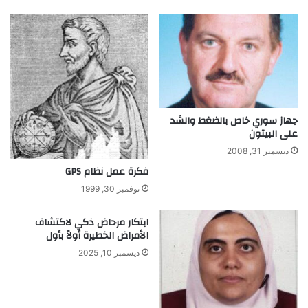
د
ر
ي
ا
د
ط
ة
ي
م
ه
ن
ت
ا
ح
ل
و
ز
ل
جهاز سوري خاص بالضغط والشد
ي
على البيتون
ع
ت
ا
ديسمبر 31, 2008
و
م
فكرة عمل نظام GPS
ن
ل
نوفمبر 30, 1999
ا
ل
ى
ابتكار مرحاض ذكي لاكتشاف
الأمراض الخطيرة أولاً بأول
م
ل
ديسمبر 10, 2025
ي
ا
ر
د