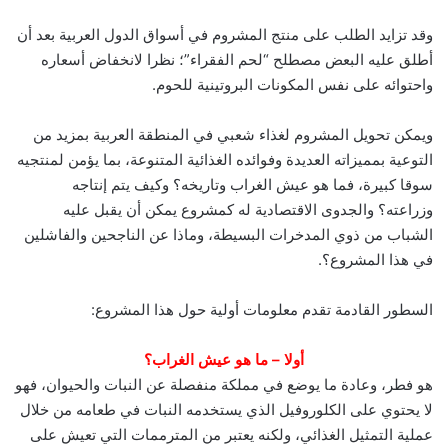
وقد تزايد الطلب على منتج المشروم في أسواق الدول العربية بعد أن
أطلق عليه البعض مصطلح “لحم الفقراء”؛ نظرا لانخفاض أسعاره
واحتوائه على نفس المكونات البروتينية للحوم.
ويمكن تحويل المشروم لغذاء شعبي في المنطقة العربية بمزيد من
التوعية بمميزاته العديدة وفوائده الغذائية المتنوعة، بما يؤمن لمنتجيه
سوقا كبيرة، فما هو عيش الغراب وتاريخه؟ وكيف يتم إنتاجه
وزراعته؟ والجدوى الاقتصادية له كمشروع يمكن أن يقبل عليه
الشباب من ذوي المدخرات البسيطة، وماذا عن الناجحين والفاشلين
في هذا المشروع؟.
السطور القادمة تقدم معلومات أولية حول هذا المشروع:
أولا – ما هو عيش الغراب؟
هو فطر، وعادة ما يوضع في مملكة منفصلة عن النبات والحيوان، فهو
لا يحتوي على الكلوروفيل الذي يستخدمه النبات في طعامه من خلال
عملية التمثيل الغذائي، ولكنه يعتبر من المترممات التي تعيش على