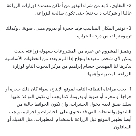
2- التقاوي، لا بد من شراء البذور من أماكن معتمدة (وزارات الزراعة
غالبا أو شركات ذات ثقة) حتى تكون صالحة للزراعة.
3- توفير المكان المناسب فإما حجرة أو بدروم مبني، صوبة… وكذلك
ترمومتر لقياس درجة الحرارة.
ويتميز المشروم عن غيره من المشروعات بسهولة زراعته بحيث
يمكن لأي شخص تنفيذها بنجاح إذا التزم بعدد من الخطوات الأساسية
يذكرها لنا المهندس حسام إبراهيم من مركز البحوث التابع لوزارة
الزراعة المصرية وأهمها:
1- يجب مراعاة النظافة التامة لموقع الإنتاج، سواء كان ذلك حجرة أو
جراجا أو مخزنا أو صوبة أو بدروما، كما يجب أن تكون النوافذ عليها
سلك ضيق لعدم دخول الحشرات، وأن تكون الحوائط خالية من
الشقوق والفتحات التي قد تحتوي على الحشرات والجراثيم، ويجب
أيضا تطهير الموقع قبل الزراعة باستخدام المطهرات، مثل الفنيك أو
السافلون.