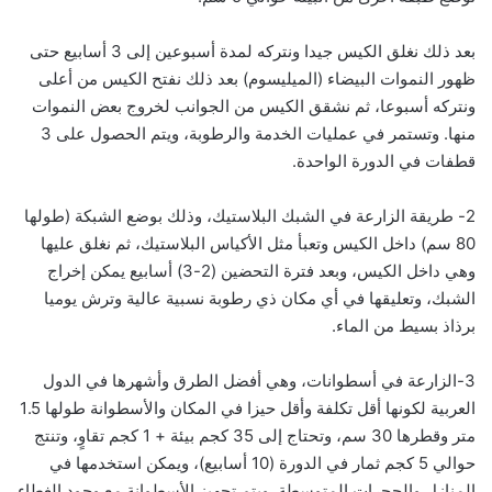
بعد ذلك نغلق الكيس جيدا ونتركه لمدة أسبوعين إلى 3 أسابيع حتى
ظهور النموات البيضاء (الميليسوم) بعد ذلك نفتح الكيس من أعلى
ونتركه أسبوعا، ثم نشقق الكيس من الجوانب لخروج بعض النموات
منها. وتستمر في عمليات الخدمة والرطوبة، ويتم الحصول على 3
قطفات في الدورة الواحدة.
2- طريقة الزارعة في الشبك البلاستيك، وذلك بوضع الشبكة (طولها
80 سم) داخل الكيس وتعبأ مثل الأكياس البلاستيك، ثم نغلق عليها
وهي داخل الكيس، وبعد فترة التحضين (2-3) أسابيع يمكن إخراج
الشبك، وتعليقها في أي مكان ذي رطوبة نسبية عالية وترش يوميا
برذاذ بسيط من الماء.
3-الزارعة في أسطوانات، وهي أفضل الطرق وأشهرها في الدول
العربية لكونها أقل تكلفة وأقل حيزا في المكان والأسطوانة طولها 1.5
متر وقطرها 30 سم، وتحتاج إلى 35 كجم بيئة + 1 كجم تقاوٍ، وتنتج
حوالي 5 كجم ثمار في الدورة (10 أسابيع)، ويمكن استخدمها في
المنازل والحجرات المتوسطة. ويتم تجهيز الأسطوانة مع وجود الغطاء