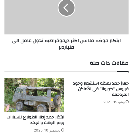
ة
ك
و
ا
ا
ر
ل
م
س
و
ل
ض
ابتكار موضه ملابس اكثر ديموقراطيه تحول عامل الى
ا
ه
ملياردير
م
م
ا
ل
س
ا
مقالات ذات صلة
ت
ب
ن
س
ب
ا
جهاز جديد يمكنه استشعار وجود
ا
ك
فيروس “كورونا” في الأماكن
ط
ث
المزدحمة
أ
ر
ن
يونيو 19, 2021
د
و
ي
ا
م
ابتكار جديد إطار الطوارئ للسيارات
ع
و
يوفر الوقت والجهد
ج
ق
ديسمبر 10, 2025