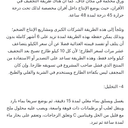
ورق محكمة في مكان جاف. كما أن هناك طريقة التجفيف في
الأفران، حيث يوضع الإنتاج داخل أفران مخصصة لذلك تحت درجة
حرارة 45 درجة لمدة 48 ساعة.
وتلجأ إلى هذه الطريقة الشركات الكبرى ومشاريع الإنتاج الضخم؛
وبذلك يمكن حفظه بهذه الطريقة لمدة تزيد على 6 أشهر كاملة بدون
أن يتلف أو تفسد قيمته الغذائية فضلا عن أن سعر الكيلو يتضاعف
عشر مرات لسعر الطازج؛ لأن كل 10 كيلو طازج تصبح بعد التجفيف
كيلو واحد فقط، وهذه الطريقة تساعد على التصدير أو الاستفادة من
المنتج الذي فشل صاحب المشروع في تسويقه طازجا. وإن كان
المجفف ليس بكفاءة الطازج ويستخدم في الشربة والقلي والطبخ.
4- التخليل:
يغسل ويسلق بماء مغلي لمدة 15 دقيقة، ثم يوضع سريعا بماء بارد
وينقل لعلب أو برطمانات ذات فوهة واسعة، ويصب عليه محلول ملح
مع قليل من الخل وفيتامين C وتغلق الزجاجات، وتعقم على بخار ماء
لمدة ساعة ثم تبرد.