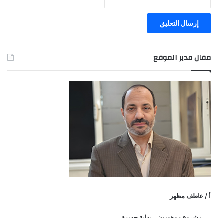
مقال مدير الموقع
أ / عاطف مظهر
مشروع موهوبون.. بداية جديدة