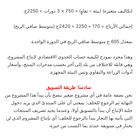
(تكاليف متغيرة) (بيئة – تقاوٍ) = 750 × 3 دورات = 2250ج.
إجمالي الأرباح = 170 + 2250 = 2420ج (متوسط صافي الربح)
بمعدل 605 ج متوسط صافي الربح في الدورة الواحدة.
وهذا مجرد نموذج لكيفية حساب الجدوى الاقتصادي لإنتاج المشروع،
وهي قابلة للاختلاف من بلد إلى آخر بحسب مدخرات المنتج، وأسعار
أدوات الزراعة والتقاوي وثمن البيئة المجهزة.
سادسا: طريقة التسويق
نحن بصفة عامة في أي مشروع صغير ننصح بأن يبدأ هذا المشروع من
النهاية ثم الرجوع للخلف؛ بمعنى أن على المبتدئ الذي يريد دخول
حلبة الإنتاج أن يبدأ بالتسويق أولا، وعندما يجيد تصريف المنتجات
التي يأتيه بها التجار يبدأ بالرجوع للخلف؛ أي بإنتاج المشروم الذي لن
يحتار في تسويقه عندئذ بما اكتسب من خبرة.