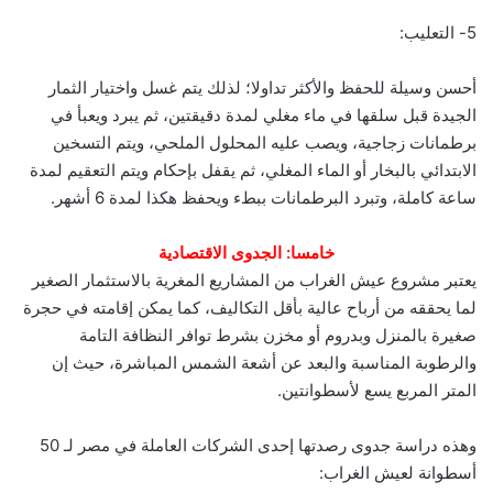
5- التعليب:
أحسن وسيلة للحفظ والأكثر تداولا؛ لذلك يتم غسل واختيار الثمار
الجيدة قبل سلقها في ماء مغلي لمدة دقيقتين، ثم يبرد ويعبأ في
برطمانات زجاجية، ويصب عليه المحلول الملحي، ويتم التسخين
الابتدائي بالبخار أو الماء المغلي، ثم يقفل بإحكام ويتم التعقيم لمدة
ساعة كاملة، وتبرد البرطمانات ببطء ويحفظ هكذا لمدة 6 أشهر.
خامسا: الجدوى الاقتصادية
يعتبر مشروع عيش الغراب من المشاريع المغرية بالاستثمار الصغير
لما يحققه من أرباح عالية بأقل التكاليف، كما يمكن إقامته في حجرة
صغيرة بالمنزل وبدروم أو مخزن بشرط توافر النظافة التامة
والرطوبة المناسبة والبعد عن أشعة الشمس المباشرة، حيث إن
المتر المربع يسع لأسطوانتين.
وهذه دراسة جدوى رصدتها إحدى الشركات العاملة في مصر لـ 50
أسطوانة لعيش الغراب: