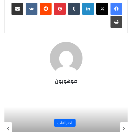
لينكدإن
‏Tumblr
بينتيريست
‏Reddit
‏VKontakte
مشاركة عبر البريد
طباعة
موهوبون
اختراعات