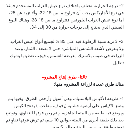
2- درجة الحرارة، تختلف باختلاف نوع عيش الغراب المستخدم فمثلا
في نوع الأجاريكس يجب أن تتراوح ما بين 18-22، وألا تزيد عن 25،
أما نوع عيش الغراب البلورتس فتتراوح ما بين 18-28، وهناك النوع
الصيني الذي يحتاج إلى درجات حرارة من 30 إلى 34.
3- لا تزيد نسبة الرطوبة فيه على 85 % لجميع أنواع عيش الغراب،
ولا يتعرض لأشعة الشمس المباشرة حتى لا تضعف الثمار. وعند
الزراعة في صوب بلاستيك معرضة للشمس، فيجب تغطيتها بشبك
تظليل.
ثالثا- طرق إنتاج المشروم
هناك طرق عديدة لزراعة المشروم منها:
1- طريقة الأكياس البلاستيك، وهي أسهل وأرخص الطرق، وفيها يتم
وضع الأكياس على أرضية خشبية (رفوف، مقاعد…) يفتح الكيس
ويوضع فيه طبقة من البيئة الجاهزة، ويتم رص فوقها التقاوي، وتوضع
بعد ذلك طبقة أخرى من البيئة حوالي 10 سم، ثم ترش فوقها تقاوٍ ثم
توضع طبقة أخرى من البيئة حوالي 5 سم.