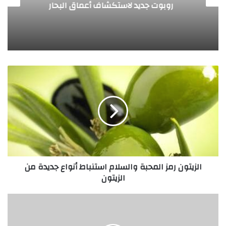
روبوت جديد لاستكشاف أعماق البحار
ا
ل
ز
ي
ت
و
ن
ر
م
الزيتون رمز المحبة والسلام استنباط أنواع جديدة من
ز
الزيتون
ا
ل
م
ا
ح
ب
ب
ت