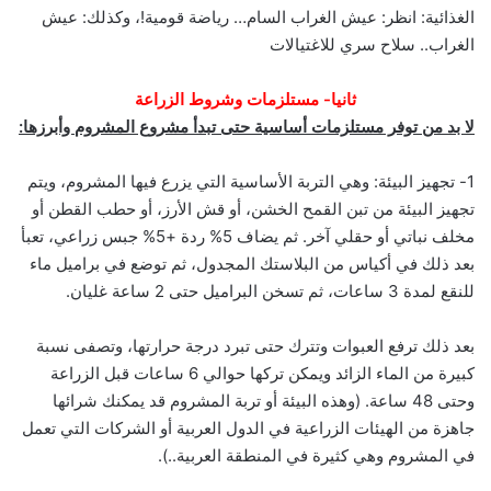
الغذائية: انظر: عيش الغراب السام… رياضة قومية!، وكذلك: عيش
الغراب.. سلاح سري للاغتيالات
ثانيا- مستلزمات وشروط الزراعة
لا بد من توفر مستلزمات أساسية حتى تبدأ مشروع المشروم وأبرزها:
1- تجهيز البيئة: وهي التربة الأساسية التي يزرع فيها المشروم، ويتم
تجهيز البيئة من تبن القمح الخشن، أو قش الأرز، أو حطب القطن أو
مخلف نباتي أو حقلي آخر. ثم يضاف 5% ردة +5% جبس زراعي، تعبأ
بعد ذلك في أكياس من البلاستك المجدول، ثم توضع في براميل ماء
للنقع لمدة 3 ساعات، ثم تسخن البراميل حتى 2 ساعة غليان.
بعد ذلك ترفع العبوات وتترك حتى تبرد درجة حرارتها، وتصفى نسبة
كبيرة من الماء الزائد ويمكن تركها حوالي 6 ساعات قبل الزراعة
وحتى 48 ساعة. (وهذه البيئة أو تربة المشروم قد يمكنك شرائها
جاهزة من الهيئات الزراعية في الدول العربية أو الشركات التي تعمل
في المشروم وهي كثيرة في المنطقة العربية..).