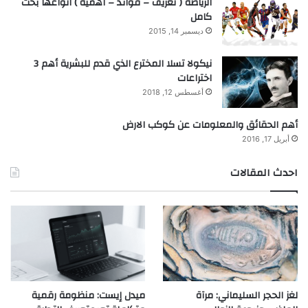
الرياضة ( تعريف – فوائد – اهمية ) انواعها بحث
كامل
ديسمبر 14, 2015
نيكولا تسلا المخترع الذي قدم للبشرية أهم 3
اختراعات
أغسطس 12, 2018
أهم الحقائق والمعلومات عن كوكب الارض
أبريل 17, 2016
احدث المقالات
لغز الحجر السليماني: مرآة
ميدل إيست: منظومة رقمية