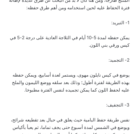
المنتج طازجا، ومن هنا كان لا بد من البحث عن طرق عديدة لإطالة
فترة الحفاظ عليه لحين استخدامه ومن أهم طرق حفظه:
1- التبريد:
يمكن حفظه لمدة 5-10 أيام في الثلاجة العادية على درجة 2-5 في
كيس ورقي بني اللون.
2- التجميد:
يوضع في كيس نايلون مهوى، ويستمر لعدة أسابيع، ويمكن حفظه
بهذه الطريقة لفترة أطول؛ وذلك بعد سلقه ووضع الليمون والملح
عليه لحفظ اللون كما يمكن تجميده لنفس الفترة مطبوخا.
3- التجفيف:
نفس طريقة حفظ البامية حيث يعلق في حبال بعد تقطيعه شرائح،
ويوضع في الشمس لمدة أسبوع حتى يجف تماما، ثم يعبأ بأكياس