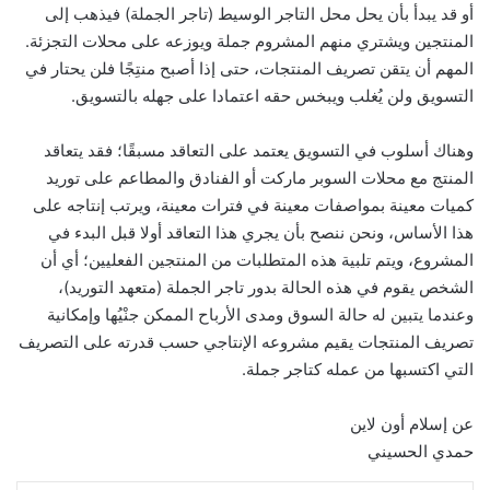
أو قد يبدأ بأن يحل محل التاجر الوسيط (تاجر الجملة) فيذهب إلى
المنتجين ويشتري منهم المشروم جملة ويوزعه على محلات التجزئة.
المهم أن يتقن تصريف المنتجات، حتى إذا أصبح منتِجًا فلن يحتار في
التسويق ولن يُغلب ويبخس حقه اعتمادا على جهله بالتسويق.
وهناك أسلوب في التسويق يعتمد على التعاقد مسبقًا؛ فقد يتعاقد
المنتج مع محلات السوبر ماركت أو الفنادق والمطاعم على توريد
كميات معينة بمواصفات معينة في فترات معينة، ويرتب إنتاجه على
هذا الأساس، ونحن ننصح بأن يجري هذا التعاقد أولا قبل البدء في
المشروع، ويتم تلبية هذه المتطلبات من المنتجين الفعليين؛ أي أن
الشخص يقوم في هذه الحالة بدور تاجر الجملة (متعهد التوريد)،
وعندما يتبين له حالة السوق ومدى الأرباح الممكن جنْيُها وإمكانية
تصريف المنتجات يقيم مشروعه الإنتاجي حسب قدرته على التصريف
التي اكتسبها من عمله كتاجر جملة.
عن إسلام أون لاين
حمدي الحسيني