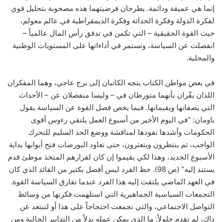
إنما هي عميقة ودائمة. يطرحان فرضيتهما هذه مصحوبة بتحليل قوي
لفكرة الدولة وفكرة الحداثة وفكرة الديمقراطية في عالم معولم،
حيث القوة الحقيقية – التي تكمن في تدفق رأس المال عالمياً –
انفصلت عن السياسة، وتستمر في أداءاتها على المستويات الوطنية
والمحلية.
في بعض مواطن الكتاب يتجه الكاتبان إلى برج عاجي، وهما المفكران
اللذان يقّران بأنهما متورطان في – وليسا منفصلان عن – الأحداث
التي يصفانها ويقيمانها. فيما يخص فصل القوة عن السياسة يقول
باومان: “في اليوم الأخير من أسبوع العمل يلتقي رءوس أقوى
الحكومات وأشدها نفوذها لمناقشة ووضع الحد السليم للتحرك
الواجب، ثم ينتظرون ويتعثرون، حتى تعاود البورصات فتح أبوابها بداية
الأسبوع الجديد، وهذا لكي يقيموا إن كان لقرارهم المتخذ موطئ قدم
يستند إليه” (ص 98). حظ الفرد ليس أفضل بكثير من القائد الذي كان
في العهد الماضي يلتفت إليه هذا الفرد عندما تفارق السياسة القوة.
التجمعات السياسية الجماهيرية التي استلهمت فكرتها من وسائط
التواصل الاجتماعي، والتي تجمعت احتجاجاً على هذا أو لتبتعد عن
ذاك، لم تقدم حلولاً: ما الذي يمكن عمله بدلاً من التدابير الحالية ومن