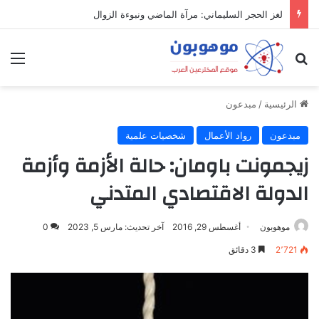
لغز الحجر السليماني: مرآة الماضي ونبوءة الزوال
بحث عن
الق
الرئيسية
/
مبدعون
مبدعون
رواد الأعمال
شخصيات علمية
زيجمونت باومان: حالة الأزمة وأزمة
الدولة الاقتصادي المتدني
موهوبون
أغسطس 29, 2016
آخر تحديث: مارس 5, 2023
0
2٬721
3 دقائق