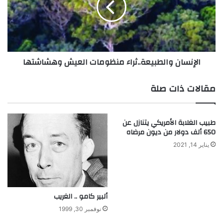
ر
س
ا
ا
م
ن
ة
و
ح
ا
الإنسان والطبيعة..ثراء منظومات العيش وهشاشتها
و
ل
ا
ط
ر
ب
مقالات ذات صلة
ا
ي
ت
ع
ب
ة
طبيب الغلابة الأمريكي يتنازل عن
ي
.
650 ألف دولار من ديون مرضاه
ن
.
ا
ث
يناير 14, 2021
ل
ر
ش
ا
ر
ء
ق
م
ألبير كامو .. الغريب
ا
ن
ل
ظ
نوفمبر 30, 1999
ا
و