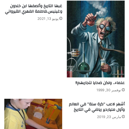
و
م
غبها التاريخ وأنصفها ابن خلدون
س
ا
وغينيس.فاطمة الفهري القيرواني
ط
ت
يونيو 13, 2021
و
ا
ا
ل
ل
ع
غ
ي
ر
ش
ب
و
ه
ش
ا
ش
علماء.. ولكن ضحايا لتجاربهم!!
ت
ه
نوفمبر 30, 1999
ا
أشهر لاعب “كرة سلة” في العالم
وأول ملياردير رياضي في التاريخ
مارس 23, 2019