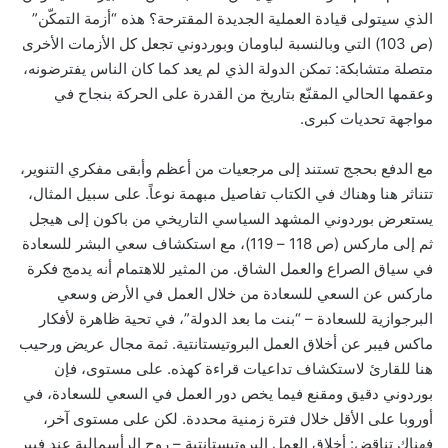
الذي سيتولى قيادة العملية الجديدة المقترحة؟ هذه “أزمة التمكّن”
(ص 103) التي وبالنسبة لباومان وبوردوني تجعل كل الأزمات الأخرى
متصلة متشابكة: تمكن الدولة الذي لم يعد كما كان الناس يفترضونه،
وعقمها الحالي المقنّع بتاريخ من القدرة على الحركة بنجاح في
مواجهة تحديات كبرى.
مع الدفع بحجج تستند إلى مرجعيات من أعظم وأبقى مفكري التنوير،
تتناثر هنا وهناك في الكتاب تفاصيل مبهمة نوعاً. على سبيل المثال،
يستعرض بوردوني المشهد السياسي التاريخي من باكون إلى هيجل
ثم إلى ماركس (ص 118 – 119)، مع استكشاف سعي البشر للسعادة
في سياق الصراع والعمل الشاق. من المثير للاهتمام أنه يدمج فكرة
ماركس عن السعي للسعادة من خلال العمل في الأرض وسعي
البرجوازية للسعادة – “بنت ما بعد الدولة”، في تحية ظاهرة لأفكار
ماكس فيبر عن أخلاق العمل البروتيستانتية. ثمة مجال عريض ورحيب
هنا للقارئ لاستكشاف تداعيات قراءة كهذه. على مستوى، فإن
بوردوني دقيق ومقنع فيما يخص دور العمل في السعي للسعادة، في
أوروبا على الأقل خلال فترة زمنية محددة. لكن على مستوى آخر،
فهناك تناقض: أخلاق العمل البروتيستانتية – روح الرأسمالية عند فيبر