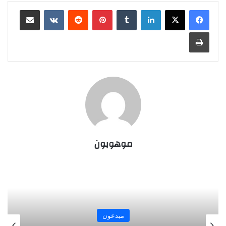
لينكدإن
‏Tumblr
بينتيريست
‏Reddit
‏VKontakte
مشاركة عبر البريد
طباعة
موهوبون
مبدعون