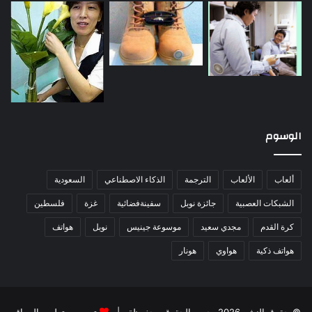
الوسوم
ألعاب
الألعاب
الترجمة
الذكاء الاصطناعي
السعودية
الشبكات العصبية
جائزة نوبل
سفينةفضائية
غزة
فلسطين
كرة القدم
مجدي سعيد
موسوعة جينيس
نوبل
هواتف
هواتف ذكية
هواوي
هونار
© حقوق النشر 2026، جميع الحقوق محفوظة |
تصميم وتطوير المواقع