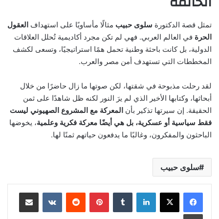
الخاتمة
تمثل قصة الدكتورة
سلوى حبيب
مثالًا مأساويًا على استهداف
العقول
الحرة
في العالم العربي. فهي لم تكن مجرد أكاديمية تُحلل العلاقات
الدولية، بل كانت باحثة وطنية تحمل همًا استراتيجيًا، وتسعى لكشف
المخططات التي تستهدف أمن مصر والعرب.
لقد رحلت مذبوحة في شقتها، لكن صوتها ما زال حاضرًا من خلال
أبحاثها، وكتابها الأخير الذي لم يرَ النور لكنه ظل شاهدًا على ثمن
الحقيقة. إن سيرتها تذكير بأن
المعركة مع المشروع الصهيوني ليست
فقط سياسية أو عسكرية، بل هي أيضًا معركة فكرية وعلمية
، يخوضها
الباحثون والمفكرون، وغالبًا ما يدفعون حياتهم ثمنًا لها.
سلوى حبيب
لينكدإن
‏Tumblr
بينتيريست
‏Reddit
‏VKontakte
مشاركة عبر البريد
طباعة