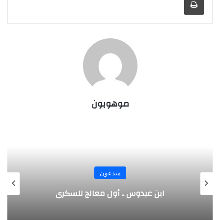
موهوبون
مبدعون
الألماني بنز مخترع السيارة الحديثة