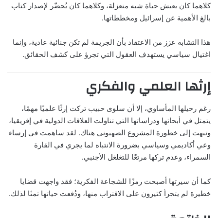
كلاهما كان يعيش حياة شبه منعزلة، وكلاهما كان يُحضّر لإصدار كتاب
بالغ الأهمية عن إسرائيل ومخططاتها.
هذا التشابه عزز من الاعتقاد بأن الجريمة لم تكن جنائية عادية، وإنما
اغتيال سياسي يستهدف العقول التي تجرؤ على كشف الحقائق.
إرثها العلمي والفكري
رغم رحيلها المأساوي، إلا أن سلوى حبيب تركت إرثًا علميًا مهمًا،
يتمثل في أبحاثها ودراساتها التي تناولت العلاقات الدولية في إفريقيا،
ونبهت إلى خطورة المشروع الصهيوني هناك. لقد ساهمت في إرساء
وعي أكاديمي وسياسي بضرورة الانتباه لما يجري في القارة
السمراء، وعدم تركها مرتعًا للتغلغل الأجنبي.
كما أن سيرتها أصبحت رمزًا للشجاعة الفكرية؛ فقد واجهت قضايا
خطيرة لم يتجرأ كثيرون على الاقتراب منها، ودُفعت حياتها ثمنًا لذلك.