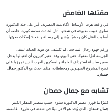
مقتلها الغامض
في واقعة هزت الأوساط الأكاديمية المصرية، عُثر على جثة الدكتورة
سلوى حبيب مذبوحة في شقتها. أثار الحادث صدمة كبيرة، خاصة أن
أسلوب القتل كان وحشيًا ويُشير إلى رسالة واضحة:
إسكات صوتها
.
ورغم جهود رجال المباحث، لم يُكشف عن هوية الجناة، لتبقى
الجريمة لغزًا مفتوحًا حتى اليوم. وقد اعتبر كثيرون أن اغتيالها يدخل
ضمن سلسلة استهداف العلماء والمفكرين العرب الذين تجرؤوا على
فضح المشروع الصهيوني ومخططاته، مثلما حدث مع
الدكتور جمال
حمدان
.
تشابه مع جمال حمدان
كثيرًا ما قورن مصير الدكتورة سلوى حبيب بمصير المفكر الكبير
جمال حمدان
، الذي وُجد هو الآخر ميتًا في شقته في ظروف غامضة.