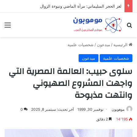
لغز الحجر السليماني: مرآة الماضي ونبوءة الزوال
بحث عن
الق
الرئيسية
/
مبدعون
/
شخصيات علمية
شخصيات علمية
مبدعون
سلوى حبيب: العالمة المصرية التي
واجهت المشروع الصهيوني
وانتهت مذبوحة
موهوبون
نوفمبر 30, 1999
آخر تحديث: سبتمبر 8, 2025
0
14٬195
2 دقائق