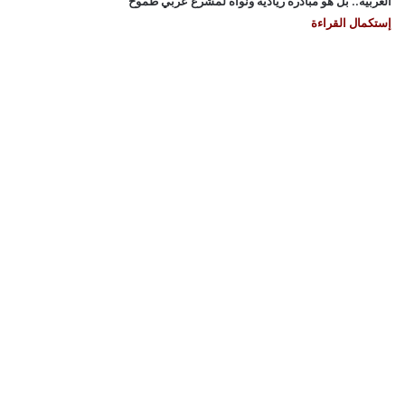
العربية.. بل هو مبادرة ريادية ونواة لمشرع عربي طموح
إستكمال القراءة