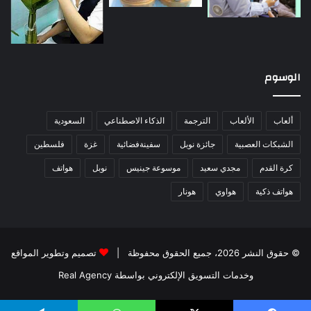
الوسوم
ألعاب
الألعاب
الترجمة
الذكاء الاصطناعي
السعودية
الشبكات العصبية
جائزة نوبل
سفينةفضائية
غزة
فلسطين
كرة القدم
مجدي سعيد
موسوعة جينيس
نوبل
هواتف
هواتف ذكية
هواوي
هونار
© حقوق النشر 2026، جميع الحقوق محفوظة |
تصميم وتطوير المواقع
وخدمات التسويق الإلكتروني بواسطة Real Agency