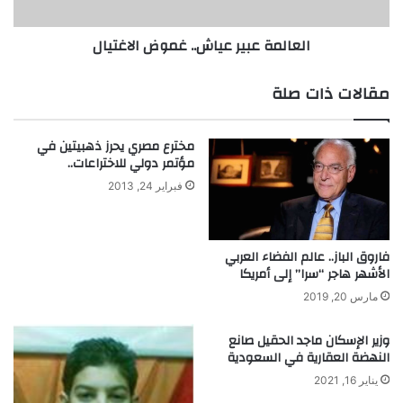
ض
ع
ح
ب
العالمة عبير عياش.. غموض الاغتيال
ي
ي
ة
ر
ا
ع
مقالات ذات صلة
ل
ي
ك
ا
ي
ش
مخترع مصري يحرز ذهبيتين في
ا
.
مؤتمر دولي للاختراعات..
ن
.
فبراير 24, 2013
ا
غ
ل
م
ل
و
ق
ض
فاروق الباز.. عالم الفضاء العربي
ي
الأشهر هاجر “سرا” إلى أمريكا
ا
ط
ل
مارس 20, 2019
ا
غ
وزير الإسكان ماجد الحقيل صانع
ت
النهضة العقارية في السعودية
ي
يناير 16, 2021
ا
ل