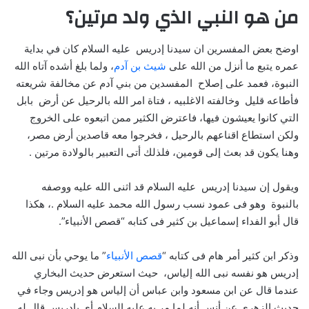
من هو النبي الذي ولد مرتين؟
اوضح بعض المفسرين ان سيدنا إدريس عليه السلام كان في بداية
عمره يتبع ما أنزل من الله على
شيث بن آدم
، ولما بلغ أشده آتاه الله
النبوة، فعمد على إصلاح المفسدين من بني آدم عن مخالفة شريعته
فأطاعه قليل وخالفته الاغلبيه ، فتاة امر الله بالرحيل عن أرض بابل
التي كانوا يعيشون فيها، فاعترض الكثير ممن اتبعوه على الخروج
ولكن استطاع اقناعهم بالرحيل ، فخرجوا معه قاصدين أرض مصر،
وهنا يكون قد بعث إلى قومين، فلذلك أتى التعبير بالولادة مرتين .
ويقول إن سيدنا إدريس عليه السلام قد اثنى الله عليه ووصفه
بالنبوة وهو فى عمود نسب رسول الله محمد عليه السلام
.
، هكذا
قال أبو الفداء إسماعيل بن كثير فى كتابه “قصص الأنبياء”.
وذكر ابن كثير أمر هام فى كتابه “
قصص الأنبياء
” ما يوحي بأن نبى الله
إدريس هو نفسه نبى الله إلياس، حيث استعرض حديث البخاري
عندما قال عن ابن مسعود وابن عباس أن إلياس هو إدريس وجاء في
حديث الزهري عن أنس أنه لما مر به عليه السلام أي بإدريس قال له