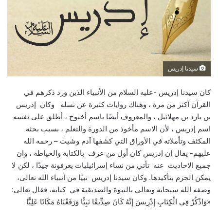
سيدنا إدريس
كان سيدنا إدريس -عليه السلام من الأنبياء الذين ورد ذكرهم في
القرآن أكثر من مرة ، وهناك روايات كثيرة عن نسله وكان إدريس
بن يارد بن مهلائيل ، والمعروف أيضًا باسم أخنوخ ، أطلق على نفسه
اسم إدريس ، لأن الاسم مأخوذ من الدورة والتعلم ، بسبب بحثه
المكثف وتأملاته في الأوراق التي كشفها آدم وشيث – رحمه الله
عليهم- يقال إن إدريس كان أول من عرف بالكتابة والخياطة ، وان
جميع الاحاديث عنه تأتي من نساء إسرائيليات يعرفونة جيدًا ، لكن لا
يمكن الجزم بتأكيدها. وكان سيدنا إدريس
نبيًا من أنبياء الله تعالى،
وصفه الله سبحانه وتعالى بالنبوة والصديقية في
كتابه، فقال تعالى:
«وَاذْكُرْ فِي الْكِتَابِ إِدْرِيسَ إِنَّهُ كَانَ صِدِّيقًا نَبِيًّا وَرَفَعْنَاهُ مَكَانًا عَلِيًّا