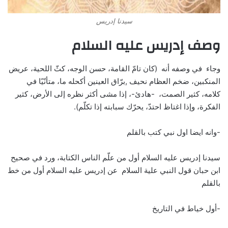
سيدنا إدريس
وصف إدريس عليه السلام
وجاء في وصفه أنه (كان تامّ القامة، حسن الوجه، كثّ اللحية، عريض
المنكبين، ضخم العظام نحيف ,برّاق العينين أكحله ما، متأنّيًا في
كلامه، كثير الصمت، -هادئ-، إذا مشى أكثر نظره إلى الأرض، كثير
الفكرة، وإذا اغتاظ احتدّ، يحرّك سبابته إذا تكلّم
).
-وانه ايضا اول نبي كتب بالقلم
سيدنا إدريس عليه السلام أول من علّم الناس الكتابة، ورد في صحيح
ابن حبان قول النبي علية السلام عن إدريس عليه السلام أول من خط
بالقلم
-أول خياط في التاريخ