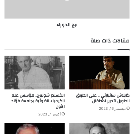
و
و
أ
ز
ه
ا
برج الجوزاء
م
ء
ا
خ
مقالات ذات صلة
ت
ر
ا
ع
ا
ت
ه
كايلاش ساتيارتي .. على الطريق
الكسندر شونبرج.. مؤسس علم
الطويل لتحرير الأطفال
الكيمياء الضوئية بجامعة فؤاد
الأول
ديسمبر 16, 2023
أكتوبر 7, 2023