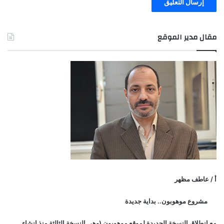
مقال مدير الموقع
أ / عاطف مظهر
مشروع موهوبون.. بداية جديدة
مع انطلاق النسخة الجديدة لموقع موهوبون (وهي النسخة الثالثة منذ انشاء