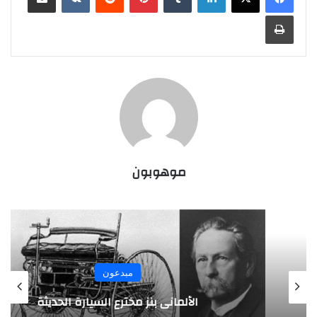
طباعة
موهوبون
مبدعون
الألماني بنز مخترع السيارة الحديثة