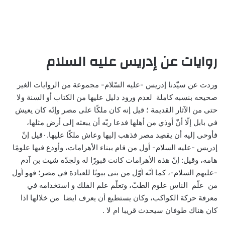
روايات عن إدريس عليه السلام
وردت عن سيّدنا إدريس -عليه السّلام- مجموعة من الروايات الغير
صحيحه بنسبه كاملة لعدم ورود دليل عليها من الكتاب أو السنة ولا
حتى من الآثار القديمة ؛ قيل إنه كان ملكًا على مصر وإنّه كان يعيش
في بابل إلّا أنّ أوذي من أهلها فدعا ربّه أن يبعثه إلى أرض مثلها،
فأوحى إليه أن يقصِد مصر فذهب إليها وعاش ملكًا عليها.٠قيل إنّ
إدريس -عليه السلام- أول من قام ببناء الأهرامات، وأودع فيها علومًا
هامه، وقيل: إنّ هذه الأهرامات كانت قبورًا له ولجدّه شيث بن آدم
-عليهم السلام-، كما أنّه أوّل من بنى بيوتًا للعبادة في مصر؛ فهو أول
من علّم الناس علوم الطبّ، وتعلّم علم الفلك و استخدامه في
معرفة حركة الكواكب، وكان يستطيع أن يعرف ايضا من خلالها اذا
كان هناك طوفان سيحدث قريبا ام لا .