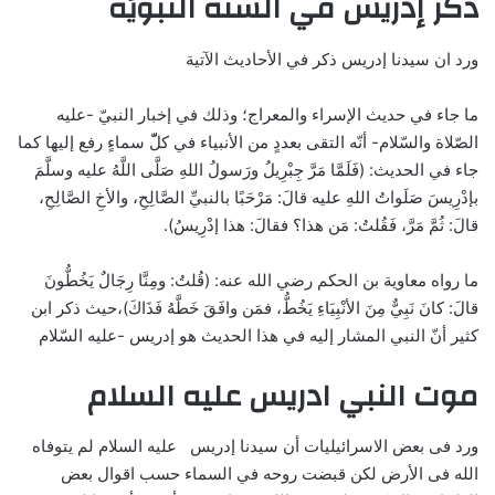
ذكر إدريس في السنة النبويّة
ورد ان سيدنا إدريس ذكر في الأحاديث الآتية
ما جاء في حديث الإسراء والمعراج؛ وذلك في إخبار النبيّ -عليه
الصّلاة والسّلام- أنّه التقى بعددٍ من الأنبياء في كلّّ سماءٍ رفع إليها كما
جاء في الحديث: (فَلَمَّا مَرَّ جِبْرِيلُ ورَسولُ اللهِ صَلَّى اللَّهُ عليه وسلَّمَ
بإدْرِيسَ صَلَواتُ اللهِ عليه قالَ: مَرْحَبًا بالنبيِّ الصَّالِحِ، والأخِ الصَّالِحِ،
قالَ: ثُمَّ مَرَّ، فَقُلتُ: مَن هذا؟ فقالَ: هذا إدْرِيسُ).
ما رواه معاوية بن الحكم رضي الله عنه: (قُلتُ: ومِنَّا رِجَالٌ يَخُطُّونَ
قالَ: كانَ نَبِيٌّ مِنَ الأنْبِيَاءِ يَخُطُّ، فمَن وافَقَ خَطَّهُ فَذَاكَ)،حيث ذكر ابن
كثير أنّ النبي المشار إليه في هذا الحديث هو إدريس -عليه السّلام
موت النبي ادريس عليه السلام
ورد فى بعض الاسرائيليات أن سيدنا إدريس عليه السلام لم يتوفاه
الله فى الأرض لكن قبضت روحه في السماء حسب اقوال بعض