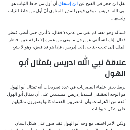
نقل ابن حجر في الفتح عن
ابن إسحاق
أن أول من خاط الثياب هو
نبى الله ادريس ، وفي فيض القدير للمناوي أنّ أول من خاط الثياب
ولبسها
ـ
فسأله وهو معه: كم بقي من عمره؟ فقال: لا أدرى حتى أنظر، فنظر
فقال: إنك لتسألني عن رجل ما بقي من عمره إلا طرفة عين، فنظر
الملك إلى تحت جناحه، إلى إدريس، فإذا هو قد قبض، وهو لا يشع
.
علاقة نبي الله ادريس بتمثال أبو
الهول
يربط بعض علماء المصريات في عدة تصريحات أنه تمثال أبو الهول
هو الوجه الحقيقي لسيدنا إدريس مستندين على أن تمثال أبو الهول
أقدم من الأهرامات وأن المصريين القدماء كانوا يصورون تماثيلهم
على شكل حيوانات .
ولكن الأمر اختلف مع وجه أبو الهول فقد صور علي شكل انسان