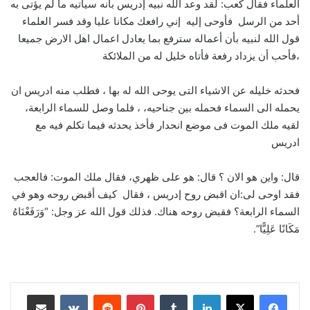
العلماء فقال كعب: لقد وعد الله نبيه إدريس بأنه سيأتيه ما لم يؤتى به
أحد من الرسل فأوحى إليه إني رافعك مكانا عليا وقد فسر العلماء
قول الله لنبيه بأن أعماله سترفع بما يعادل اعمال اهل الارض جميعا
،فأحب أن يزداد رفعة فأتاه خليل له من الملائكة
فحدثه خليله عن الاشياء التى يوحى الله له بها ، فطلب منه ادريس ان
يحمله الى السماء فحمله بين جناحيه، ، فلما وصل للسماء الرابعة،
لقيه ملك الموت فى موضع انحدار فأخذ يحدثه فيما تكلم فيه مع
ادريس
قال: واين هو الان ؟ قال: هو على ظهري، فقال ملك الموت: فالعجب
فقد اوحى لى:ان اقبض روح إدريس ، فقال كيف أقبض روحه وهو في
السماء الرابعة؟ فقبض روحه هناك. فذلك قول الله عز وجل: “وَرَفَعْنَاهُ
مَكَانًا عَلِيًّا”.
لينكدإن
‏Tumblr
بينتيريست
‏Reddit
‏VKontakte
مشاركة عبر البريد