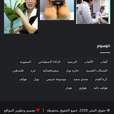
الوسوم
ألعاب
الألعاب
الترجمة
الذكاء الاصطناعي
السعودية
الشبكات العصبية
جائزة نوبل
سفينةفضائية
غزة
فلسطين
كرة القدم
مجدي سعيد
موسوعة جينيس
نوبل
هواتف
هواتف ذكية
هواوي
هونار
© حقوق النشر 2026، جميع الحقوق محفوظة |
تصميم وتطوير المواقع