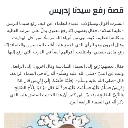
قصة رفع سيدنا إدريس
انتشرت أقوال وتساؤلات عديدة للعلماء عن كيف رفع سيدنا ادريس
-عليه السلام-، فقال بعضهم: إنّه رفع معنوي يدلّ على منزلته العالية
ومكانته العظيمة كونه نبى من أنبياء الله مرسلًا من أجل الهداية-،
وقال آخرون وهو الرأي الذي اجمع عليه أغلب المفسرين والعلماء: إنّه
رفع مادى حقيقي، واختلفت أقوالهم أيضاً في الدرجة التي رفع إليها .
فقال بعضهم: رُفع إلى السماء السادسة وقال آخرون: إلى الرابعة،
وثبت عن النبيّ -صلى الله عليه وسلّم- أنّه رآه في السماء الرابعة،
قال -صلى الله عليه وسلّم-: (فَلَمَّا خَلَصْتُ إِلَى إِدْرِيسَ قَالَ هَذَا
إِدْرِيسُ فَسَلِّمْ عَلَيْهِ فَسَلَّمْتُ عَلَيْهِ فَرَدَّ ثُمَّ قَالَ مَرْحَبًا بِالْأَخِ الصَّالِحِ
وَالنَّبِيِّ الصَّالِحِ)،وقد بيّن ابن كثير أنّ هذا الحديث المتفق عليه الذي
ذكر أنّه في السماء الرابعة أصح. .