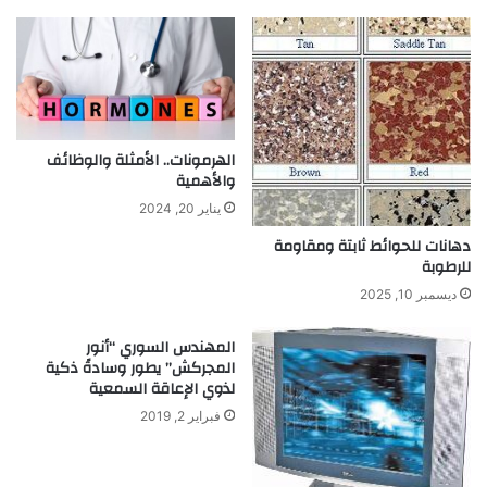
ى
ع
خ
ا
ا
ت
ل
ث
د
ل
أ
ا
و
ث
الهرمونات.. الأمثلة والوظائف
ل
والأهمية
ي
ك
ة
يناير 20, 2024
ف
ا
دهانات للحوائط ثابتة ومقاومة
ي
ل
للرطوبة
ف
أ
م
ب
ديسمبر 10, 2025
ص
ع
ر
ا
المهندس السوري “أنور
ي
د
المجركش” يطور وسادةً ذكية
ي
ب
لذوي الإعاقة السمعية
ع
و
فبراير 2, 2019
م
ا
ل
ق
ب
ع