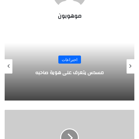
موهوبون
اختراعات
طفل مصري 
دس يتعرف على هوية صاحبه
ب
ا
ل
ف
ي