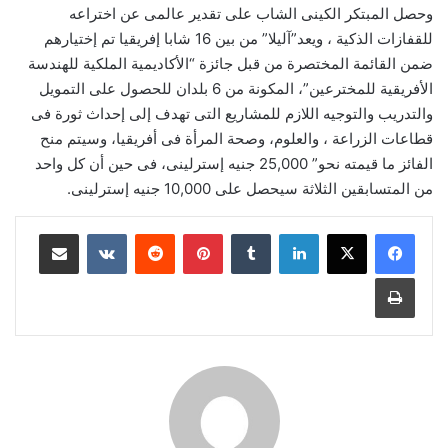
وحصل المبتكر الكينى الشاب على تقدير عالمى عن اختراعه
للقفازات الذكية ، ويعد”آليلا” من بين 16 شابا إفريقيا تم إختيارهم
ضمن القائمة المختصرة من قبل جائزة “الأكاديمية الملكية للهندسة
الأفريقية للمخترعين”، المكونة من 6 بلدان للحصول على التمويل
والتدريب والتوجيه اللازم للمشاريع التى تهدف إلى إحداث ثورة فى
قطاعات الزراعة ، والعلوم، وصحة المرأة فى أفريقيا، وسيتم منح
الفائز ما قيمته نحو” 25,000 جنيه إسترلينى، فى حين أن كل واحد
من المتسابقين الثلاثة سيحصل على 10,000 جنيه إسترلينى.
لينكدإن
‏Tumblr
بينتيريست
‏Reddit
‏VKontakte
مشاركة عبر البريد
طباعة