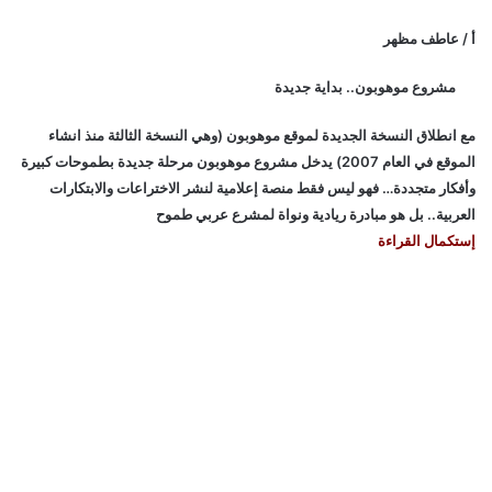
أ / عاطف مظهر
مشروع موهوبون.. بداية جديدة
مع انطلاق النسخة الجديدة لموقع موهوبون (وهي النسخة الثالثة منذ انشاء
الموقع في العام 2007) يدخل مشروع موهوبون مرحلة جديدة بطموحات كبيرة
وأفكار متجددة… فهو ليس فقط منصة إعلامية لنشر الاختراعات والابتكارات
العربية.. بل هو مبادرة ريادية ونواة لمشرع عربي طموح
إستكمال القراءة