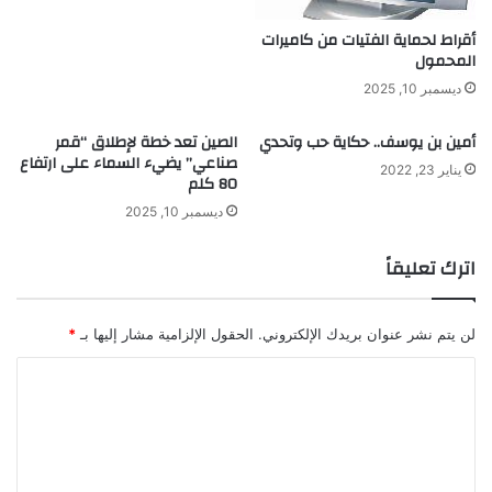
ا
م
ل
ع
أقراط لحماية الفتيات من كاميرات
ن
ز
المحمول
ج
ز
ديسمبر 10, 2025
ا
ر
أمين بن يوسف.. حكاية حب وتحدي
الصين تعد خطة لإطلاق “قمر
ة
صناعي” يضيء السماء على ارتفاع
يناير 23, 2022
80 كلم
ديسمبر 10, 2025
اترك تعليقاً
لن يتم نشر عنوان بريدك الإلكتروني.
الحقول الإلزامية مشار إليها بـ
*
ا
ل
ت
ع