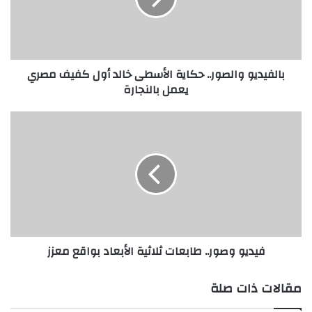
د
ي
و
و
بالفيديو والصور.. حكاية الأسطى خالد أول كفيف مصري
ا
يعمل بالنجارة
ل
ص
و
ف
ر
ي
.
د
.
ي
ح
و
ك
و
ا
ص
ي
و
ة
ر
فيديو وصور.. طابعات ثلاثية الأبعاد بواقع معزز
ا
.
ل
.
أ
ط
مقالات ذات صلة
س
ا
ط
ب