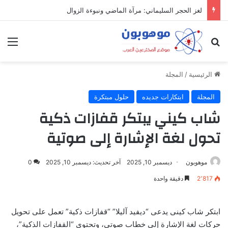
لغز الحجر السليماني: مرآة الماضي ونبوءة الزوال
بحث عن
الق
الرئيسية
/
المجلة
المجلة
ابتكارات جديده
حلول مبتكرة
شاب كيني يبتكر قفازات ذكية
تحول لغة الإشارة إلى صوتية
موهوبون
ديسمبر 10, 2025
آخر تحديث: ديسمبر 10, 2025
0
2٬817
دقيقة واحدة
ابتكر شاب كينى يدعى “ديفيد آليلا” “قفازات ذكية” تعمل على تحويل
حركات لغة الإشارة إلى خطاب صوتى، وتحتوى “القفازات الذكية”،