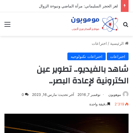
لغز الحجر السليماني: مرآة الماضي ونبوءة الزوال
بحث عن
الق
الرئيسية
/
اختراعات
اختراعات
اختراعات تكنولوجيه
شاهد بالفيديو.. تطوير عين
الكترونية لإعادة البصر..
موهوبون
نوفمبر 7, 2016
آخر تحديث: مارس 16, 2023
0
2٬319
دقيقة واحدة