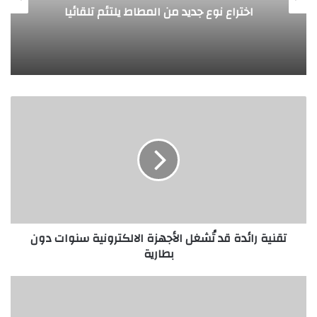
روبوت جديد لاستكشاف أعماق البحار
ت
ق
ن
ي
ة
ر
ا
ئ
د
تقنية رائدة قد تُشغل الأجهزة الالكترونية سنوات دون
ة
بطارية
ق
د
تُ
ق
ش
ط
غ
ا