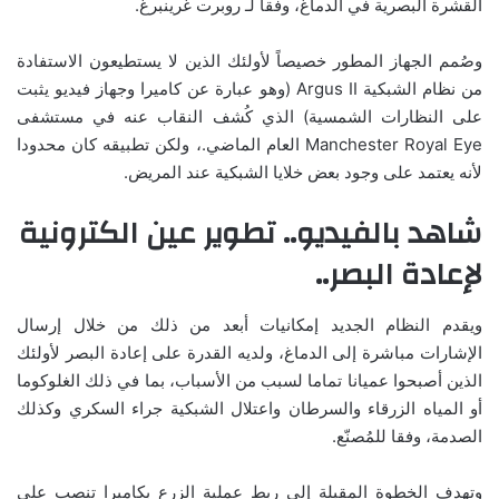
القشرة البصرية في الدماغ، وفقا لـ روبرت غرينبرغ.
وصُمم الجهاز المطور خصيصاً لأولئك الذين لا يستطيعون الاستفادة
من نظام الشبكية Argus II (وهو عبارة عن كاميرا وجهاز فيديو يثبت
على النظارات الشمسية) الذي كُشف النقاب عنه في مستشفى
Manchester Royal Eye العام الماضي.، ولكن تطبيقه كان محدودا
لأنه يعتمد على وجود بعض خلايا الشبكية عند المريض.
شاهد بالفيديو.. تطوير عين الكترونية
لإعادة البصر..
ويقدم النظام الجديد إمكانيات أبعد من ذلك من خلال إرسال
الإشارات مباشرة إلى الدماغ، ولديه القدرة على إعادة البصر لأولئك
الذين أصبحوا عميانا تماما لسبب من الأسباب، بما في ذلك الغلوكوما
أو المياه الزرقاء والسرطان واعتلال الشبكية جراء السكري وكذلك
الصدمة، وفقا للمُصنّع.
وتهدف الخطوة المقبلة إلى ربط عملية الزرع بكاميرا تنصب على