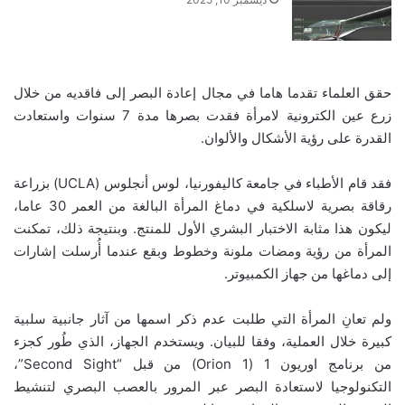
حقق العلماء تقدما هاما في مجال إعادة البصر إلى فاقديه من خلال
زرع عين الكترونية لامرأة فقدت بصرها مدة 7 سنوات واستعادت
القدرة على رؤية الأشكال والألوان.
فقد قام الأطباء في جامعة كاليفورنيا، لوس أنجلوس (UCLA) بزراعة
رقاقة بصرية لاسلكية في دماغ المرأة البالغة من العمر 30 عاما،
ليكون هذا مثابة الاختبار البشري الأول للمنتج. وبنتيجة ذلك، تمكنت
المرأة من رؤية ومضات ملونة وخطوط وبقع عندما أُرسلت إشارات
إلى دماغها من جهاز الكمبيوتر.
ولم تعانِ المرأة التي طلبت عدم ذكر اسمها من آثار جانبية سلبية
كبيرة خلال العملية، وفقا للبيان. ويستخدم الجهاز، الذي طُور كجزء
من برنامج اوريون 1 (Orion 1) من قبل “Second Sight”،
التكنولوجيا لاستعادة البصر عبر المرور بالعصب البصري لتنشيط