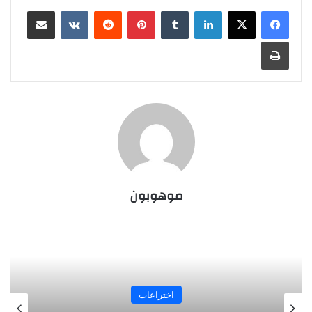
لينكدإن
‏Tumblr
بينتيريست
‏Reddit
‏VKontakte
مشاركة عبر البريد
طباعة
موهوبون
اختراعات