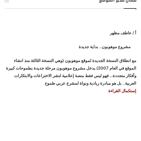
مقال مدير الموقع
أ / عاطف مظهر
مشروع موهوبون.. بداية جديدة
مع انطلاق النسخة الجديدة لموقع موهوبون (وهي النسخة الثالثة منذ انشاء
الموقع في العام 2007) يدخل مشروع موهوبون مرحلة جديدة بطموحات كبيرة
وأفكار متجددة… فهو ليس فقط منصة إعلامية لنشر الاختراعات والابتكارات
العربية.. بل هو مبادرة ريادية ونواة لمشرع عربي طموح
إستكمال القراءة