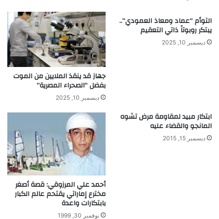
و
ا
ا
ث
التوأم “عماد ومعاذ العمودي”..
ت
ا
يبتكر روبوتاً ذاتي التعقيم
د
ت
ديسمبر 10, 2025
و
ا
ن
ب
ب
ت
جهاز قد ينقذ الملايين من الموت
ط
ك
بفضل “الصحراء المصرية”
ا
ا
ر
ر
ديسمبر 10, 2025
ي
ا
ابتكار مبيد لمقاومة مرض تشوه
ة
ل
المانجو والقضاء عليه
م
ا
ديسمبر 15, 2015
ن
ي
ج
د
أحمد علي المرزوقي: قصة أصغر
ي
مخترع إماراتي يقتحم عالم الكبار
د
بابتكارات واعدة
نوفمبر 30, 1999