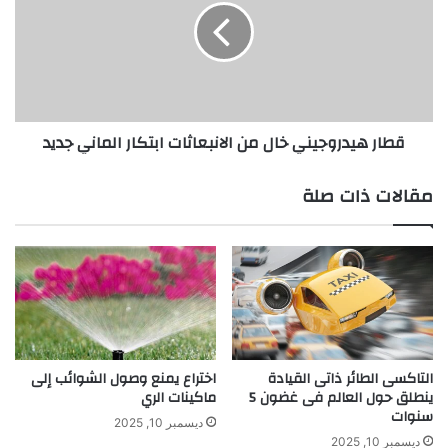
ل
ر
ا
ه
ل
ي
أ
د
ج
ر
ه
و
قطار هيدروجيني خال من الانبعاثات ابتكار الماني جديد
ز
ج
ة
ي
ا
ن
مقالات ذات صلة
ل
ي
ا
خ
ل
ا
ك
ل
ت
م
ر
ن
و
ا
ن
ل
ي
ا
التاكسى الطائر ذاتى القيادة
اختراع يمنع وصول الشوائب إلى
ة
ينطلق حول العالم فى غضون 5
ماكينات الري
ن
سنوات
س
ب
ديسمبر 10, 2025
ن
ع
ديسمبر 10, 2025