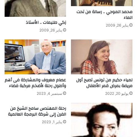
د
ع
محمد الموجي .. رسالة من تحت
ل
ا
الماء
إ
د
زكي طليمات .. الأستاذ
ن
ي
يناير 26, 2009
يناير 26, 2009
ق
"
ا
ج
ص
ا
ا
ن
ل
د
و
ا
ز
ر
ن
ك
لمياء حكيم من تونس تصبح أول
عصام معروف والمشاركة فى أهم
"
مريضة بمرض قمر الأطفال
وأطول رحلة لأضخم مركبة فضاء
ق
يوليو 20, 2022
سبتمبر 4, 2023
د
ي
رحلة المهندس سامح الشيخ من
س
الفرن إلى شركة البرمجة العالمية
ة
ف
يناير 1, 2023
ر
ن