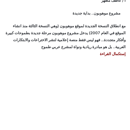
أ / عاطف مظهر
مشروع موهوبون.. بداية جديدة
مع انطلاق النسخة الجديدة لموقع موهوبون (وهي النسخة الثالثة منذ انشاء
الموقع في العام 2007) يدخل مشروع موهوبون مرحلة جديدة بطموحات كبيرة
وأفكار متجددة… فهو ليس فقط منصة إعلامية لنشر الاختراعات والابتكارات
العربية.. بل هو مبادرة ريادية ونواة لمشرع عربي طموح
إستكمال القراءة