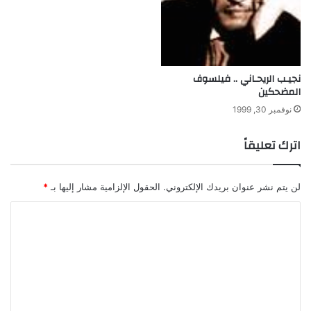
س
ا
نجيـب الريحـاني .. فيلسوف
المضحكين
نوفمبر 30, 1999
اترك تعليقاً
لن يتم نشر عنوان بريدك الإلكتروني.
الحقول الإلزامية مشار إليها بـ
*
ا
ل
ت
ع
ل