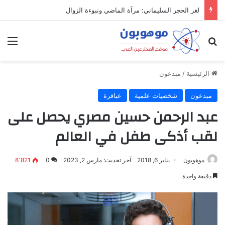
لغز الحجر السليماني: مرآة الماضي ونبوءة الزوال
بحث عن
الق
الرئيسية
/
مبدعون
مبدعون
شخصيات علمية
عباقرة
عبد الرحمن حسين مصري يحصل على
لقب أذكى طفل في العالم
موهوبون
يناير 6, 2018
آخر تحديث: مارس 2, 2023
0
8٬821
دقيقة واحدة