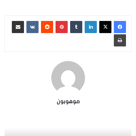
لينكدإن
‏Tumblr
بينتيريست
‏Reddit
‏VKontakte
مشاركة عبر البريد
طباعة
موهوبون