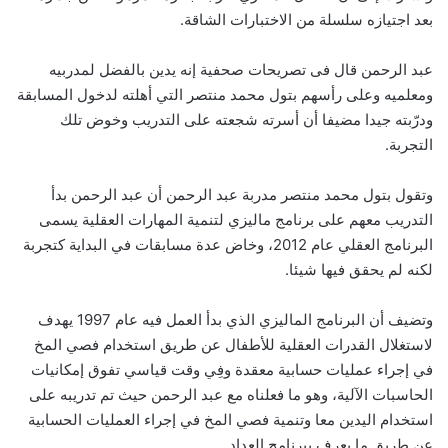
بعد اجتيازه سلسلة من الاختبارات الشاقة.
عبد الرحمن قال فى تصريحات صحفية إنه يدين بالفضل لمدربيه
ومعلميه وعلى رأسهم بتول محمد منتصر التي أهلته لدخول المسابقة
ودرّبته جيدا مضيفا أن أسرته شجعته على التدريب وخوض تلك
التجربة.
وتقول بتول محمد منتصر مدربة عبد الرحمن أن عبد الرحمن بدأ
التدريب معهم على برنامج ماليزي لتنمية المهارات العقلية يسمى
البرنامج العقلي عام 2012، وخاض عدة مسابقات في البداية كتجربة
لكنه لم يحقق فيها شيئا.
وتضيف أن البرنامج الماليزي الذي بدأ العمل فيه عام 1997 يهدف
لاستغلال القدرات العقلية للأطفال عن طريق استخدام فصي المخ
في إجراء عمليات حسابية معقدة وفِي وقت قياسي تفوق إمكانيات
الحاسبات الآلية، وهو ما فعلناه مع عبد الرحمن حيث تم تدريبه على
استخدام اليدين معا وتنمية فصي المخ في إجراء العمليات الحسابية
عن طريق ما يعرف ببرنامج العداد.