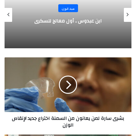
مبدعون
الألماني بنز مخترع السيارة الحديثة
ب
ش
ر
ى
س
ا
ر
ة
ل
بشرى سارة لمن يعانون من السمنة اختراع جديد لإنقاص
م
الوزن
ن
ي