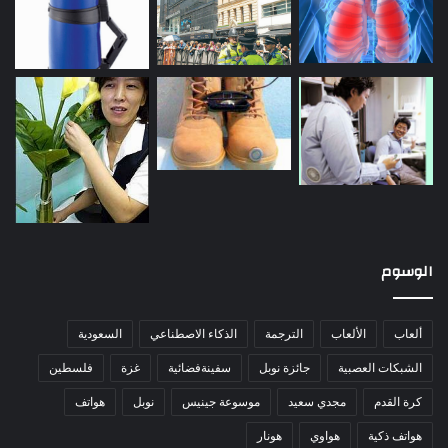
الوسوم
ألعاب
الألعاب
الترجمة
الذكاء الاصطناعي
السعودية
الشبكات العصبية
جائزة نوبل
سفينةفضائية
غزة
فلسطين
كرة القدم
مجدي سعيد
موسوعة جينيس
نوبل
هواتف
هواتف ذكية
هواوي
هونار