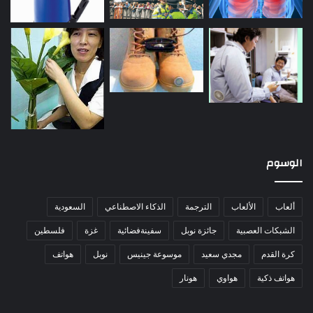
الوسوم
ألعاب
الألعاب
الترجمة
الذكاء الاصطناعي
السعودية
الشبكات العصبية
جائزة نوبل
سفينةفضائية
غزة
فلسطين
كرة القدم
مجدي سعيد
موسوعة جينيس
نوبل
هواتف
هواتف ذكية
هواوي
هونار