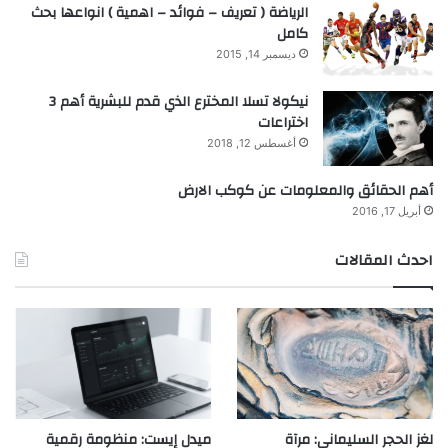
الرياضة ( تعريف – فوائد – اهمية ) انواعها بحث
كامل
ديسمبر 14, 2015
نيكولا تسلا المخترع الذي قدم للبشرية أهم 3
اختراعات
أغسطس 12, 2018
أهم الحقائق والمعلومات عن كوكب الارض
أبريل 17, 2016
احدث المقالات
لغز الحجر السليماني: مرآة
ميدل إيست: منظومة رقمية