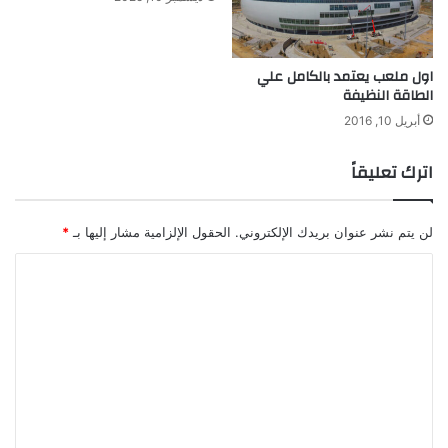
ن
و
ا
اول ملعب يعتمد بالكامل علي
ت
الطاقة النظيفة
د
و
أبريل 10, 2016
ن
ب
اترك تعليقاً
ط
ا
ر
لن يتم نشر عنوان بريدك الإلكتروني.
الحقول الإلزامية مشار إليها بـ
*
ي
ة
ا
ل
ت
ع
ل
ي
ق