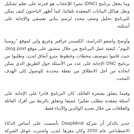
وما يجعل برنامج (DNC) مثيرا للإعجاب هو قدرته على تعلم تشكيل
ونقل هياكل البيانات المعقدة تلقائيا، كما أظهر الباحثون كيف يمكن
للبرنامج تحليل وصف محدد لرسم بياني تعسفي والإجابة على
أسئلته.
وأوضح واضعو الدراسة، الكسندر غرافيز وغريغ واين لموقع “روسيا
اليوم”، كيفية عمل البرنامج من خلال منشور على موقع blog post،
حيث قاموا بتوصيف محطات وخطوط مترو أنفاق لندن، وطلبوا من
برنامج DNC الإجابة على عدد من الأسئلة حول الطريق الذي يمكن
اتخاذه من أجل الانطلاق من نقطة محددة للوصول إلى الهدف
المحدد.
وفيما يتعلق بشجرة العائلة، كان البرنامج قادرا على الإجابة على
أسئلة معقدة تتطلب تفكيرا عميقا وتتعلق بالربط بين أفراد العائلة
والعلاقات من خلال تحديد الوالدين والأبناء فقط.
جدير بالذكر أن شركة DeepMind تأسست على أساس الذكاء
الاصطناعي عام 2010 وكان مقرها لندن، واشترت غوغل الشركة