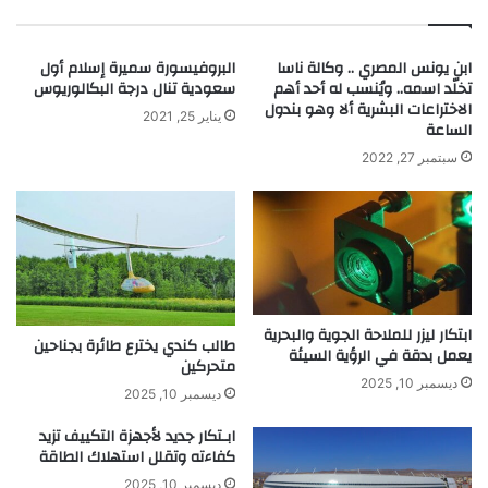
ط
ش
ي
غ
ر
ل
ابن يونس المصري .. وكالة ناسا
البروفيسورة سميرة إسلام أول
ا
ا
تخلّد اسمه.. ويُنسب له أحد أهم
سعودية تنال درجة البكالوريوس
ن
ل
الاختراعات البشرية ألا وهو بندول
ف
أ
يناير 25, 2021
الساعة
ي
ج
سبتمبر 27, 2022
ا
ه
ل
ز
ع
ة
ا
ا
ل
ل
م
ا
ل
ك
ابتكار ليزر للملاحة الجوية والبحرية
طالب كندي يخترع طائرة بجناحين
ت
يعمل بدقة في الرؤية السيئة
متحركين
ر
ديسمبر 10, 2025
و
ديسمبر 10, 2025
ن
ابـتكار جديد لأجهزة التكييف تزيد
ي
كفاءته وتقلل استهلاك الطاقة
ة
س
ديسمبر 10, 2025