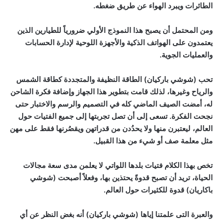
الطائرات ويبرد الهواء عن طريق ضغطه.
ومن المحتمل أن يصبح هذا النموذج الأولي ضرورياً للطيارين الذين
يعتمدون على الهواتف الذكية والأجهزة اللوحية لإدارة الحسابات
والعمليات الجوية.
تحب (
شوشي باركيان
) الطاقة النظيفة والمتجددة كطاقة الشمس
والرياح وغيرها، لذلك قامت بتطوير هذا الجهاز وإضافة فكرة الشاحن
له، أمضت الصيف الماضي كله في التصميم والرسم والاختبار حتى
نجحت الفكرة. تسعى إلى أن تصل تجربتها إلى جميع الفتيات حول
العالم، ليعتبرن منها ولا يحدُدن من قدراتهن ويقصُرنها فقط على مهن
مثل معلمة صف أو شيء من هذا القبيل.
تخص بهذا الكلام فتيات بلدها اللواتي لا يعلمن مدى سعة مجالات
الحياة، تريد أن تصبح قدوةً يحتذين بها، وفعلاً أصبحت (
شوشي
باكاريان
) قدوة للكثيرات حول العالم.
والعبرة التى علمتنا إياها (شوشي باركيان) أنه بغض النظر عن أي