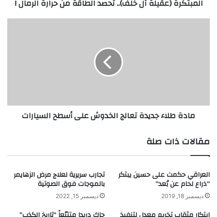
المبتكرة (عقيلة آل خلف).. تحصد الطاقة من حرارة الرمال !
!
مادة
طلاء
جديدة
تعالج
الخدوش
على
أسطح
السيارات
مادة طلاء جديدة تعالج الخدوش على أسطح السيارات
مقالات ذات صلة
العراقي حكمت على حسين يبتكر
تجارب سريرية لعلاج مرض الزهايمر
“ذراع لحام عن بُعد”
بالموجات فوق الصوتية
ديسمبر 18, 2019
ديسمبر 15, 2022
ابتكار مثقاب تخريم معدل لتنفيذ
جاك دريدا متتبّعاً “تاريخ الكذب”