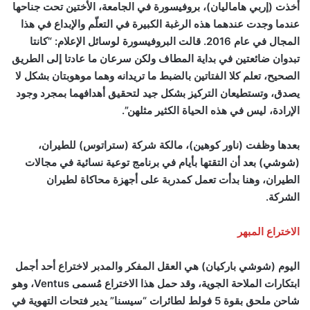
أخذت (إربي هاماليان)، بروفيسورة في الجامعة، الأختين تحت جناحها
عندما وجدت عندهما هذه الرغبة الكبيرة في التعلّم والإبداع في هذا
المجال في عام 2016. قالت البروفيسورة لوسائل الإعلام: “كانتا
تبدوان ضائعتين في بداية المطاف ولكن سرعان ما عادتا إلى الطريق
الصحيح، تعلم كلا الفتاتين بالضبط ما تريدانه وهما موهوبتان بشكل لا
يصدق، وتستطيعان التركيز بشكل جيد لتحقيق أهدافهما بمجرد وجود
الإرادة، ليس في هذه الحياة الكثير مثلهن”.
بعدها وظفت (ناور كوهين)، مالكة شركة (ستراتوس) للطيران،
(شوشي) بعد أن التقتها بأيام في برنامج توعية نسائية في مجالات
الطيران، وهنا بدأت تعمل كمدربة على أجهزة محاكاة لطيران
الشركة.
الاختراع المبهر
اليوم (شوشي باركيان) هي العقل المفكر والمدبر لاختراع أحد أجمل
ابتكارات الملاحة الجوية، وقد حمل هذا الاختراع مُسمى Ventus، وهو
شاحن ملحق بقوة 5 فولط لطائرات “سيسنا” يدير فتحات التهوية في