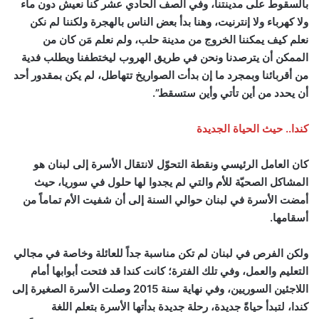
بالسقوط على مدينتنا، وفي الصف الحادي عشر كنا نعيش دون ماء
ولا كهرباء ولا إنترنيت، وهنا بدأ بعض الناس بالهجرة ولكننا لم نكن
نعلم كيف يمكننا الخروج من مدينة حلب، ولم نعلم مَن كان من
الممكن أن يترصدنا ونحن في طريق الهروب ليختطفنا ويطلب فدية
من أقربائنا وبمجرد ما إن بدأت الصواريخ تتهاطل، لم يكن بمقدور أحد
أن يحدد من أين تأتي وأين ستسقط”.
كندا.. حيث الحياة الجديدة
كان العامل الرئيسي ونقطة التحوّل لانتقال الأسرة إلى لبنان هو
المشاكل الصحيّة للأم والتي لم يجدوا لها حلول في سوريا، حيث
أمضت الأسرة في لبنان حوالي السنة إلى أن شفيت الأم تماماً من
أسقامها.
ولكن الفرص في لبنان لم تكن مناسبة جداً للعائلة وخاصة في مجالي
التعليم والعمل، وفي تلك الفترة؛ كانت كندا قد فتحت أبوابها أمام
اللاجئين السوريين، وفي نهاية سنة 2015 وصلت الأسرة الصغيرة إلى
كندا، لتبدأ حياةً جديدة، رحلة جديدة بدأتها الأسرة بتعلم اللغة