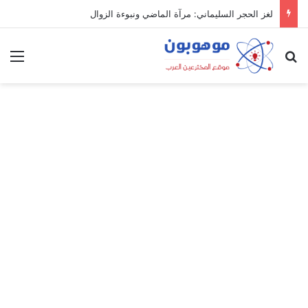
لغز الحجر السليماني: مرآة الماضي ونبوءة الزوال
بحث عن
الق