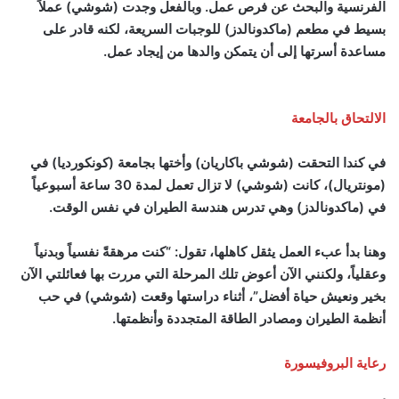
الفرنسية والبحث عن فرص عمل. وبالفعل وجدت (شوشي) عملاً
بسيط في مطعم (ماكدونالدز) للوجبات السريعة، لكنه قادر على
مساعدة أسرتها إلى أن يتمكن والدها من إيجاد عمل.
الالتحاق بالجامعة
في كندا التحقت (
شوشي باكاريان
) وأختها بجامعة (كونكورديا) في
(مونتريال)، كانت (شوشي) لا تزال تعمل لمدة 30 ساعة أسبوعياً
في (ماكدونالدز) وهي تدرس هندسة الطيران في نفس الوقت.
وهنا بدأ عبء العمل يثقل كاهلها، تقول: “كنت مرهقةً نفسياً وبدنياً
وعقلياً، ولكنني الآن أعوض تلك المرحلة التي مررت بها فعائلتي الآن
بخير ونعيش حياة أفضل”، أثناء دراستها وقعت (شوشي) في حب
أنظمة الطيران ومصادر الطاقة المتجددة وأنظمتها.
رعاية البروفيسورة