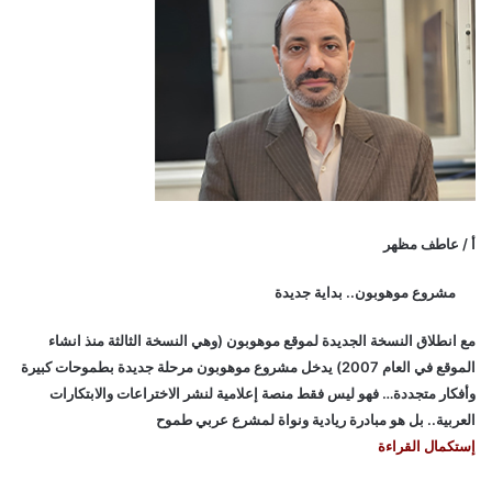
أ / عاطف مظهر
مشروع موهوبون.. بداية جديدة
مع انطلاق النسخة الجديدة لموقع موهوبون (وهي النسخة الثالثة منذ انشاء
الموقع في العام 2007) يدخل مشروع موهوبون مرحلة جديدة بطموحات كبيرة
وأفكار متجددة… فهو ليس فقط منصة إعلامية لنشر الاختراعات والابتكارات
العربية.. بل هو مبادرة ريادية ونواة لمشرع عربي طموح
إستكمال القراءة