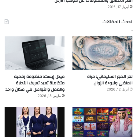
أهم الحقائق والمعلومات عن كوكب الارض
أبريل 17, 2016
احدث المقالات
لغز الحجر السليماني: مرآة
ميدل إيست: منظومة رقمية
الماضي ونبوءة الزوال
متكاملة تعيد تعريف التجارة
والعمل والتواصل في مكان واحد
أبريل 12, 2026
مارس 18, 2026