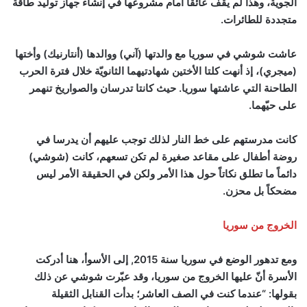
الجوية، وهذا لم يقف عائقاً أمام مشروعها في إنشاء جهاز توليد طاقة
متجددة للطائرات.
عاشت شوشي في سوريا مع والدتها (آني) ووالدها (أنتارنيك) وأختها
(ميجري)، إذ أنهت كلتا الأختين شهادتيهما الثانويّة خلال فترة الحرب
الطاحنة التي عاشتها سوريا. حيث كانتا تدرسان والصواريخ تنهمر
على حيّهما.
كانت مدرستهم على خط النار لذلك توجب عليهم أن يدرسا في
روضة أطفال على مقاعد صغيرة لم تكن تسعهم، كانت (شوشي)
دائماً ما تطلق نكاتاً حول هذا الأمر ولكن في الحقيقة الأمر ليس
مضحكاً بل محزن.
الخروج من سوريا
ومع تدهور الوضع في سوريا سنة 2015, إلى الأسوأ، هنا أدركت
الأسرة أنّ عليها الخروج من سوريا، وقد عبّرت شوشي عن ذلك
بقولها: “عندما كنت في الصف العاشر؛ بدأت القنابل الثقيلة