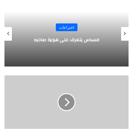
اختراعات
طف
مسدس يتعرف على هوية صاحبه
المبتكرة
(عقيلة
آل
خلف)..
تحصد
الطاقة
من
حرارة
الرمال