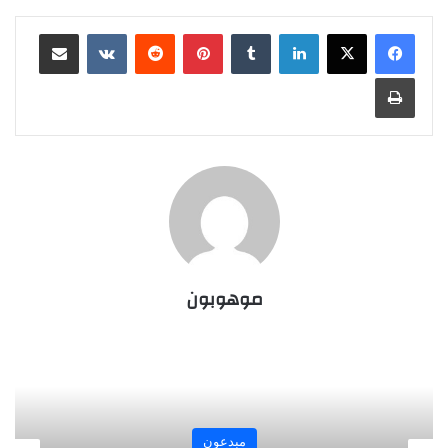
لينكدإن
‏Tumblr
بينتيريست
‏Reddit
‏VKontakte
مشاركة عبر البريد
طباعة
موهوبون
مبدعون