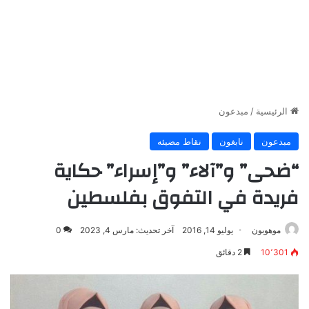
الرئيسية
/
مبدعون
مبدعون
نابغون
نقاط مضيئه
“ضحى” و”آلاء” و”إسراء” حكاية
فريدة في التفوق بفلسطين
موهوبون
يوليو 14, 2016
آخر تحديث: مارس 4, 2023
0
10٬301
2 دقائق