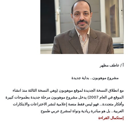
أ / عاطف مظهر
مشروع موهوبون.. بداية جديدة
مع انطلاق النسخة الجديدة لموقع موهوبون (وهي النسخة الثالثة منذ انشاء
الموقع في العام 2007) يدخل مشروع موهوبون مرحلة جديدة بطموحات كبيرة
وأفكار متجددة… فهو ليس فقط منصة إعلامية لنشر الاختراعات والابتكارات
العربية.. بل هو مبادرة ريادية ونواة لمشرع عربي طموح
إستكمال القراءة