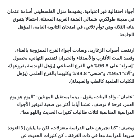
أجواء احتفالية غير اعتيادية، يشهدها منزل الفلسطيني أسامة عثمان
في مدينة طولكرم، شمالي الضفة الغربية المحتلة، احتفالا بتفوق
بناته الثلاثة وهن توأم ثلاثي، في امتحان الثانوية العامة، المؤهل
للجامعة.
ارتفعت أصوات الزغاريد، وسادت أجواء الفرح الممزوجة بالغناء،
وقصد البيت الأقارب والأصدقاء والجيران لتقديم التهاني، بحصول
“إسراء” على 96.8% في الفرع الصناعي (يؤهل للهندسة بفروعها)،
و”آلاء” 95.1%، و”ضحى” 94.8% وكليهما بالفرع العلمي (يؤهل
للكليات العلمية كالطب والصيدلة).
“عثمان”، والد البنات، يقول ، بينما يستقبل المهنئين: “اليوم هو يوم
العمر، فرحة لا توصف، عشنا أياما أكثر من صعبة لتوفير الأجواء
الدراسية المناسبة لثلاث طالبات كثيرات الحديث واللهو معا”.
ويضيف: “كنا نجبرهن على الدراسة منعزلات، لكن ما يلبثن إلا العودة
سريعا للدراسة معا في ذات الغرفة،.. كن كثيرات الحديث عن