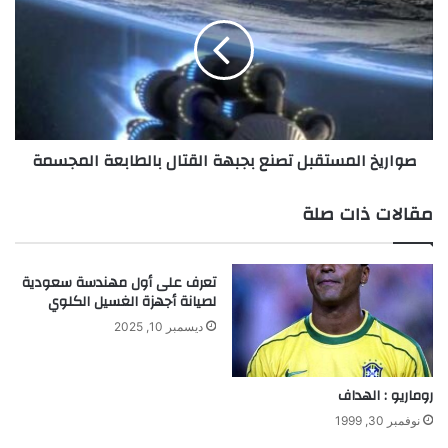
ي
ا
م
ر
و
ي
ن
خ
ج
ا
و
ل
ا
م
صواريخ المستقبل تصنع بجبهة القتال بالطابعة المجسمة
ل
س
ت
ت
ي
ق
مقالات ذات صلة
ح
ب
ق
ل
ق
ت
تعرف على أول مهندسة سعودية
ت
ص
لصيانة أجهزة الغسيل الكلوي
أ
ن
ك
ع
ديسمبر 10, 2025
ث
ب
ر
ج
م
ب
روماريو : الهداف
ن
ه
نوفمبر 30, 1999
1
ة