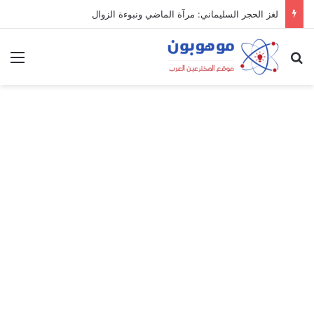
لغز الحجر السليماني: مرآة الماضي ونبوءة الزوال
بحث عن
الق