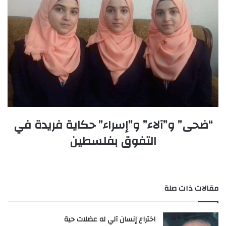
“ضحى” و”آلاء” و”إسراء” حكاية فريدة في
التفوق بفلسطين
مقالات ذات صلة
اختراع إنسان آلي له عضلات حية