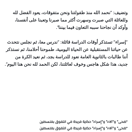
وتضيف: “نحمد الله منذ طفولتنا ونحن متفوقات، يعود الفضل لله
وللعائلة التي صبرت وسهرت أكثر مما صبرنا وتعبنا على أنفسنا،
وأوكد أن نجاحنا سببه التعاون فيما بيننا”.
“إسراء” تستذكر أوقات الدراسة قائلة: “ندرس معا، ثم نجلس نتحدث
عن حياتنا المستقبلية عن الحياة اليومية، طموحنا أحلامنا، ثم نستذكر
أننا طالبات بالثانوية العامة نعود للدراسة بجد، ثم نعيد الكرة من
جديد، هذا شكل هاجس وخوف لعائلتنا، لكن الحمد لله نحن هنا اليوم”.
“ضحى” و”آلاء” و”إسراء” حكاية فريدة في التفوق بفلسطين
“ضحى” و”آلاء” و”إسراء” حكاية فريدة في التفوق بفلسطين