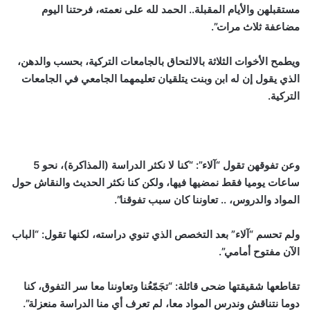
مستقبلهن والأيام المقبلة.. الحمد لله على نعمته، فرحتنا اليوم
مضاعفة ثلاث مرات”.
ويطمح الأخوات الثلاثة بالالتحاق بالجامعات التركية، بحسب والدهن،
الذي يقول إن له ابن وبنت يتلقيان تعليمهما الجامعي في الجامعات
التركية.
وعن تفوقهن تقول “آلاء”: “كنا لا نكثر الدراسة (المذاكرة)، نحو 5
ساعات يوميا فقط نمضيها فيها، ولكن كنا نكثر الحديث والنقاش حول
المواد والدروس، .. تعاوننا كان سبب تفوقنا”.
ولم تحسم “آلاء” بعد التخصص الذي تنوي دراسته، لكنها تقول: “الباب
الآن مفتوح أمامي”.
تقاطعها شقيقتها ضحى قائلة: “تجَمّعُنا وتعاوننا معا سر التفوق، كنا
دوما نتناقش وندرس المواد معا، لم تعرف أي منا الدراسة منعزلة”.