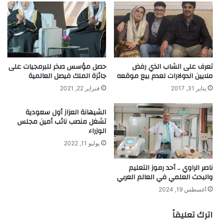
0
ا
م
ل
ل
ق
ا
ت
ي
ا
ي
ل
ن
تعرف على الشاب الذي رفض
حصل مؤسس صخر للبرمجيات على
ب
ملايين الدولارات لعدم بيع موقعه
جائزة الملك فيصل العالمية
ا
ل
يناير 31, 2017
فبراير 22, 2021
ط
ا
الشيهانة العزاز أول سعودية
ب
تشغل منصب نائب أمين مجلس
ع
الوزراء
ة
يوليو 11, 2022
ا
ل
ناصر الراوي .. أحد رموز التعليم
م
والبحث العلمي في العالم العربي
ج
س
أغسطس 19, 2024
م
ة
اترك تعليقاً