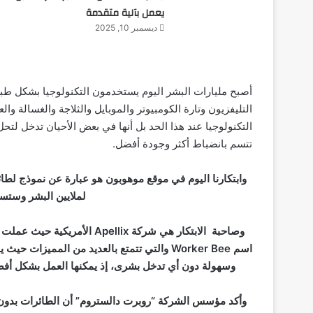
يعمل بآلية متقدمة
ديسمبر 10, 2025
أصبح مليارات البشر اليوم يستخدمون التكنولوجيا بشكل طب
التليفزيون وتارة الكومبيوتر والموبايل والثلاجة والغسالة و
التكنولوجيا عند هذا الحد بل أنها في بعض الأحيان تدخل لتحل
تتسم بانضباط أكثر وجودة أفضل.
وابتكارنا اليوم في موقع موهوبون هو عبارة عن نموذج لطائ
لملايين البشر وستسه
وصاحبة الابتكار هي شركة llix
اسم Worker Bee والتي تتمتع بالعديد من الممي
وسهولة دون أي تدخل بشرى، إذ يمكنها العمل بشكل أفضل
وأكد مؤسس الشركة “روبرت دالستروم” أن الطائرات بدون طي