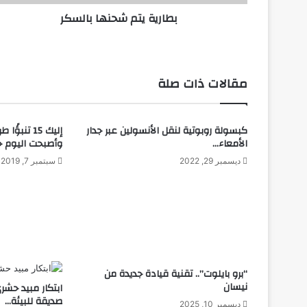
م
بطارية يتم شحنها بالسكر
ش
ح
ن
ه
ا
مقالات ذات صلة
ب
ا
ل
كبسولة روبوتية لنقل الأنسولين عبر جدار
إليك 15 تنب
س
الأمعاء…
وأصبحت اليوم ح
ك
ر
ديسمبر 29, 2022
سبتمبر 7, 2019
“برو بايلوت”.. تقنية قيادة جديدة من
نيسان
ابتكار مبيد حشر
صديقة للبيئة…
ديسمبر 10, 2025