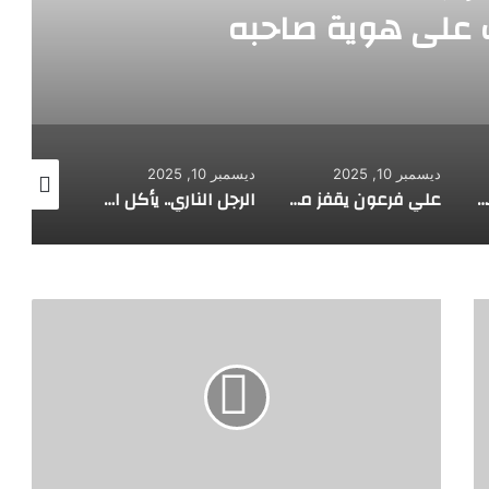
على هوية صاحبه
ديسمبر 10, 2025
ديسمبر 10, 2025
ديسمبر 10, 2025
طفل مصري يخرج قصاصات الورق من أنفه وفمه
علي فرعون يقفز من الطابق العشرين ويأكل النار ويحطم سورا
الرجل الناري.. يأكل الجمر ويثني الحديد بأسنانه
غ
ن
ى
ب
و
ح
م
د