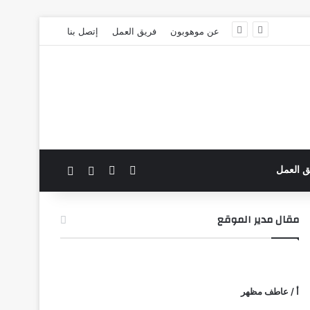
عن موهوبون
فريق العمل
إتصل بنا
‫X
فيسبوك
بحث عن
الوضع المظلم
ق العمل
مقال مدير الموقع
أ / عاطف مظهر