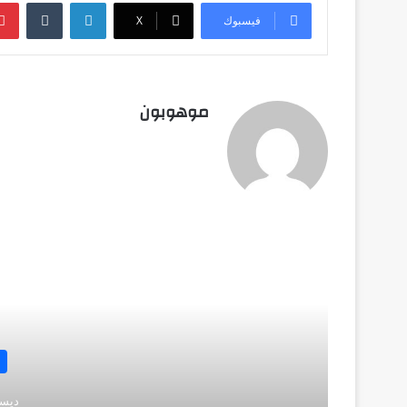
لينكدإن
‏Tumblr
فيسبوك
‫X
موهوبون
أق
ديسمبر 