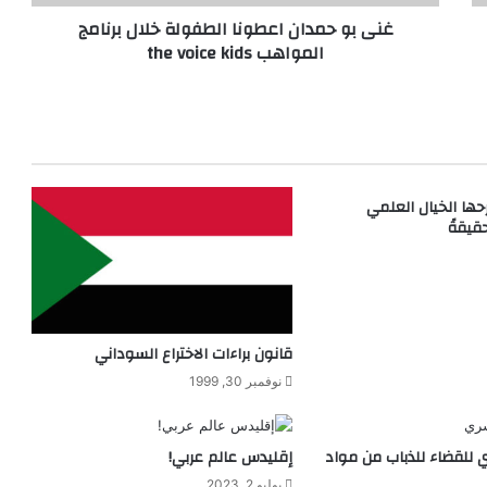
ا
غنى بو حمدان اعطونا الطفولة خلال برنامج
ن
المواهب the voice kids
ا
ع
ط
و
ن
ا
ا
ؤًا طرحها الخيال العلمي
ل
قيقةً
ط
ف
و
ل
ة
خ
قانون براءات الاختراع السوداني
ل
نوفمبر 30, 1999
ا
ل
ب
ي للقضاء للذباب من مواد
إقليدس عالم عربي!
ر
ن
يوليو 2, 2023