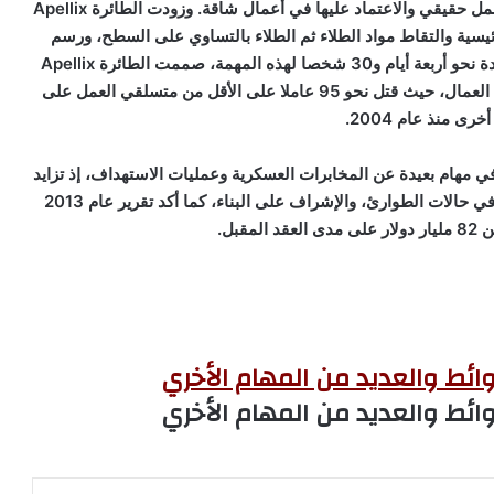
البيانات، والتقاط الصور، وتسليم الطرود، إذ يمكنها القيام بعمل حقيقي والاعتماد عليها في أعمال شاقة. وزودت الطائرة Apellix
ئيسية والتقاط مواد الطلاء ثم الطلاء بالتساوي على السطح، ورسم
العديد من الأشكال والرسومات وهو العمل الذي يتطلب عادة نحو أربعة أيام و30 شخصا لهذه المهمة، صممت الطائرة Apellix
للتخلص من الحاجة إلى السفالات، مع الحفاظ علي سلامة العمال، حيث قتل نحو 95 عاملا على الأقل من متسلقي العمل على
خرى منذ عام 2004.
ي مهام بعيدة عن المخابرات العسكرية وعمليات الاستهداف، إذ تزايد
استخدام الطائرات بدون طيار في الزراعة، والبحث والإنقاذ في حالات الطوارئ، والإشراف على البناء، كما أكد تقرير عام 2013
بل.
وائط والعديد من المهام الأخري
وائط والعديد من المهام الأخري