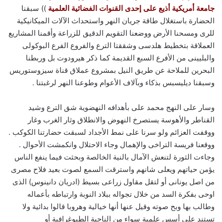
جامعة أمريكية أذيع على إحدى القنوات الفضائية العلمية
)) سبقنا
الحضارة باستغلال طاقة جريان النهر واستحداث الآلات الميكانيكية
للرى ومسحنا الأرض ووضعنا التقويم الدقيق للزراعة وأقمنا المشاريع
العملاقة بتخطيط هلدسى وشققتا الترع والفروع الفرع البوكولى
والبليينى من الأفرع السبع القديمة كما ذكر هيرودوت بل وربطنا
البحرين للملاحة عن طريق النيل بمشروع عملاق قناة سيزوستوريس
وسبقنا ديليسبس بذكاء وبآلاف الأعوام وطوعنا النهر لرغبتنا .
وسار على النهج محمد على بأهدافه النهضوية شق الترع وشيد
القناطر والأهوسة يستصرخ النهوض والانطلاق وثار الغرب وغار
ووقفت العزائم ولو سرنا على نمط الأجداد لسبقت حضارتنا الكوكب .
ووقعنا فريسة التراخى والإهمال وجاء الاحتلال وانكمشت الأحوال .
وجاءت الثورة لتنعش الآمال بالنية الخالصة وبحثت فيما ينفع الناس
يؤمن حياتهم ويعلى شانهم واسترقت السمع لصوت بعيد فلاح مصرى
من اصل يونانى أو لتقل مقاول زراعى بسيط (ادريان دانينوس) الذى
اوحى بفكرة السد من خلال تجواله ببلاد النوبة وارتباطه بأعماله
وطالب بها وبح صوته وقيل عنها أنها خيالية وهروبا قالوا بدائية ولا
تستند على أسس علمية سواء من الناحية الطبوغرافية أو