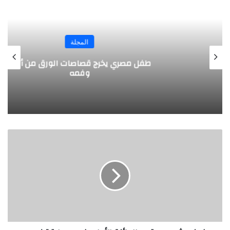
المجلة
طفل مصري يخرج قصاصات الورق من أنفه
وفمه
ف
و
ز
ه
ي
ث
م
د
س