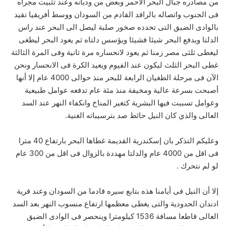
من مصادره جبال البحر الأحمر وبعض من وديانه وعند تثبيت مجراه
فى الجنوب واتصاله بالرافد القادم من السودان ووسط أفريقيا تقيد
بالوادى الضيق التى تحدده صخور صلبة ليصل الى البحر عند راس
الدلتا ويدفع البحر شيئا فشيئا ويؤسس دلتاه ثم يعود البحر ليطغى
ليغطى ثلثى مصر زمنا ثم يعود لانحساره مرة ثانية وفى المرة الثالثة
غطى البحر الثلث ليكون عند الفيوم ويعيد الكرة فى الانحسار ونحن
الآن فى مرحلة الطغيان الرابعة للبحر منذ حوالى 4000 عام إلا أنها
أصبحت بسرعة عالية ومخيفة منذ مئة عام تدفعه عوامل طبيعية
وعوامل تسببت فيها البشرية كتغير المناخ وانكفاء النهر عند السد
العالى والذي كان النيل حائط صد بترسيباته الغنية.
وعليكم التذكر بان إسكندرية القديمة غطاها البحر بارتفاع 40 مترا
فى اقل من 4000 عام والدلتا مهددة بالزوال فى اقل من 300 عام
لو لم نتحرك .
إلا أن النيل فى أيامنا هذه بتابع سيره قادما من السودان وعند قرية
ادندان الحدودية والتى يغطى معظمها ارتفاع منسوب النهر بعد السد
العالى قاطعا مسافة 1536 كيلومترا وينحصر فى الوادى الضيق