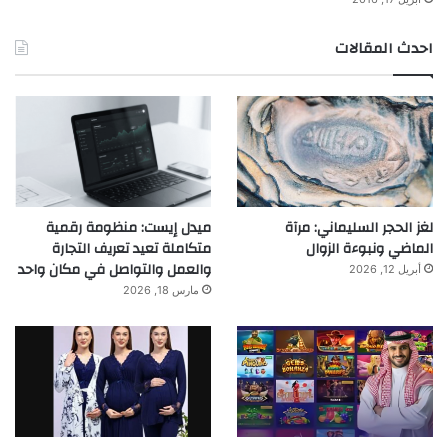
احدث المقالات
لغز الحجر السليماني: مرآة
ميدل إيست: منظومة رقمية
الماضي ونبوءة الزوال
متكاملة تعيد تعريف التجارة
والعمل والتواصل في مكان واحد
أبريل 12, 2026
مارس 18, 2026