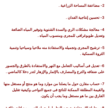
2- مضاعفة المساحة الزراعية .
3- تحسين إنتاجية الفدان .
4- معالجة مشكلات الري والسدة الشتوية وتوفير المياه الضائعة
وتعديل طوبوغرافى للمجرى ومنسوب المياه .
5- ترشيح المجرى وتجميله والاستفادة منه ملاحيا وسياحيا وتنمية
الثروة السمكية .
6- تعديل فى أساليب التعامل مع النهر والاستفادة بالطرق والجسور
على ضفافه والترع والمصارف بالإثمار والإزهار لتدر دخلا كالماضي .
7- حساب مقارن حول ما يصلنا من موارد وما هو منتج أو مستغل منها
والقيمة المطلقة الممكنة للناتج فى جميع النواحى وكيفية تقليل
الفارق بين ما هو مستغل وما يجب أن يكون.
8- محاولة الاستفادة وتوجيه النظر لما يحمله النهر من نباتات طافية