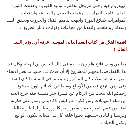
الهيدرولوجية وحتى لم يجل بخاطرنا توليد الكهرباء وحققت الثورة
الحلم وقامت الدراسات وعملت العقول والسواعد واشتعلت
المؤامرات لابتلاع الثورة وانتهت بتأميم القناة والحروب وتحقق السد
وسقانا , وأطعمنا وأنقذنا من مجاعات وكوارث وأنار الطريق .
(قصة الفلاح من كتاب السد العالى لموسى عرفه أول وزير السد
العالى)
هذا من وحى فلاح هاو وان سبقه فى ذلك الحسن بن الهيثم وكان قد
بدا بالفعل فى التجهيز للمشروع إلا أن حدث فى حينها ما يغير الاتجاه
. من سلة المهملات كان المشروع ولولا ما فى السلة ما كان السد.
وفى زمن نترنح فيه من الأوجاع وبعيدا عن الأحلام الوردية دعونا
رحمكم الله نبحث بين الركام عن كسرة خبز منسية فقد خرج السد
من سلة المهملات ومن فكرة هاو ليس باكاديمى وسار على فكرته
لجنة من قمم الخبرات من مصر وأمريكا وروسيا وألمانيا وايطاليا
وفرنسا واليابان جميعهم بحثوا خلفه كل فى مجاله ليكون الواقع
وتكون الحياة .