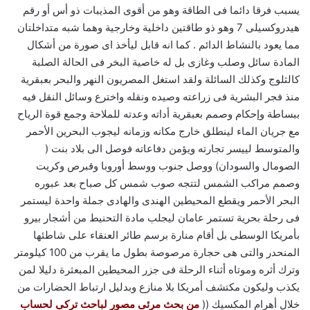
يسبب فرقا دائما فى الطاقة وهو من أقوى المذيبات ذو أس أو رقم
هيدروكسيلى 7 وهو ذو طاقتين داخلية وخارجية وهما شبه متداخلتان
مما يعود بالنشاط الدائم . كما انه قابل ليأخذ اى صورة من أشكال
المادة سائل وصلب وغازى بل له خاصية البخر فى الحالة الصلبة
كالثلوج وكذلك السائلة ولقد استغل المصريون النهر والبحر بعبقرية
منذ فجر البشرية فى زراعته وصيده ونقله واخترع وسائل النقل فيه
ببساطة وإحكام وصمم بعبقرية أداته وعدته للملاحة وجمع قوة الرياح
مع جريان الماء لينطلق خارج مكانه وزمانه ليجوب البحرين الأحمر
والمتوسط لييسر تجارته ويؤمن دفاعاته فوصل الى بلاد بنت (
الصومال والسودان) ووصل جنوب ووسط أوروبا وقبرص وكريت
وصمم مراكب الشمس لتتجه صوب شمس كل صباح بعد عبوره
البحر الأحمر ويقطع المحيطين الهندى والهادى جملة واحدة ليستمر
فى رحلة بحرية تستمر عامان ليجلب مادة التحنيط من أشجار بيرو
بأمريكا الوسطى بل أقام منارة برسم طائر العنقاء على شاطئها
المنحدر والتى هى حجارة مرصوصة بطول ما يقرب من 100 كيلومتر
وترك أثره وموتاه أثناء الرحلة فى جزر المحيطين المبعثرة دليلا لمن
يكذب وليكون مكتشف أمريكا بلا منازع وبدليل ارتباط الحضارات من
خلال أهرام المكسيك ((
من بحث مرئى مصور لباحث تركى لحساب