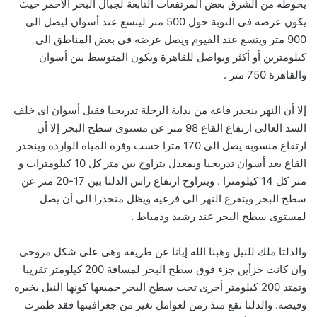
يحوطه من الشرق بعض المرتفعات التابعة لجبال البحر الأحمر حيث
يكون عرضه فى النوبة حول 500 متر ليتسع عند أسوان ليصل الى
900 متر ويتسع عند الفيوم ويصل عرضه فى بعض المناطق الى
كيلومترين أو أكثر ويواصل للقاهرة ويكون المتوسط بين أسوان
والقاهرة 750 متر .
إلا أن النهر ينحدر قاعه من بداية الرحلة تدريجيا فقبل أسوان اى خلف
السد العالى ارتفاع القاع 98 متر عن مستوى سطح البحر إلا أن
ارتفاع منسوبه يصل الى 170 مترا حسب وفرة المياه الواردة وينحدر
القاع بعد أسوان تدريجيا وبمعدل يتراوح بين متر كل 10 كيلومترات و
متر كل 14 كيلومترا . ويتراوح ارتفاع راس الدلتا بين 17-20 متر عن
سطح البحر ويتفرع النهر الى فرعيه ويظل منحدرا الى أن يصل
لمستوى سطح البحر عند رشيد ودمياط .
والدلتا ملك للنيل وهبنا الله إيانا عن طريقه وهى على شكل مروحى
وان كانت جزأين جزء فوق سطح البحر لمسافة 200 كيلومتر تقريبا
وتمتد 200 كيلومتر أخرى تحت سطح البحر جميعها كونها النيل بخيره
وفيضه. والدلتا تقع منذ زمن لعوامل تغير من جغرافيتها فقد طمرت