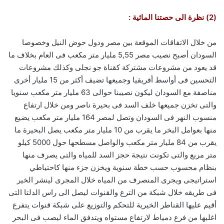
(2) نظرة الى حصتنا المائية :
من خلال الاتفاقات الموقعة بين مصر ودول حوض النيل وخصوصا
السودان أصبح نصيب مصر 5,55 مليار متر مكعب فى العام بخلاف ما
قد يعود من مشروعات مشتركة كقناة جو نجلى وكذلك مشروعات
التحسين فى أواسط أفريقيا وجميعها تضيف أكثر من 15 مليار أخرى
مناصفة مع السودان ليكون نصيبنا حوالى 63 مليار متر مكعب سنويا
والتى تخزن جميعها خلف السد فى بحيرة ناصر ومن خلال ارتفاع
منسوب النهر فى السودان وتصل لمصر 164 مليار متر مكعب يضيع
منها بعوامل البخر ما يقرب من 10 مليار متر مكعب يصل البحيرة ما
يقرب من 84 مليار متر مكعب والواصل مسطحها حول 5000 كيلو
متر مربع والتى تكونت نتيجة حجز السد للمياه والتى يصرف منها
بنظام محسوب حسب خطة سنوية ويخزن جزء منها كاحتياطي
استراتيجى ويجرى المنصرف من المياه خلال المجرى لينشر الخير
فى طريقه خلال شبكة من الترع والقنوات ليصل الى راس الدلتا التى
أقيم عليها القناطر الخيرية للتحكم والتوزيع على شبكة قنوات يتفرع
اغلبها من فرع دمياط لارتفاع مستواه ويتدفق الماء ليصب فى البحر