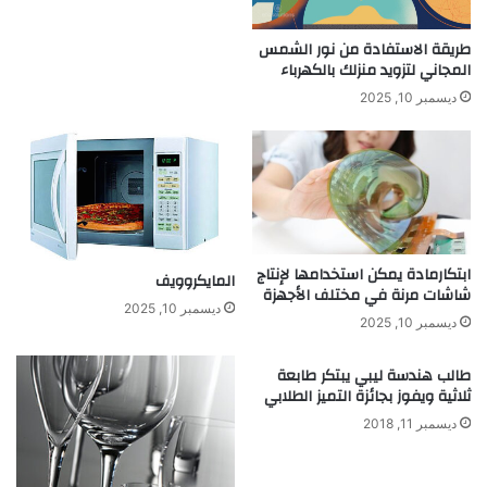
ب
ا
ق
ذ
طريقة الاستفادة من نور الشمس
ة
المجاني لتزويد منزلك بالكهرباء
ب
ن
ي
ديسمبر 10, 2025
ج
ة
و
م
ا
ل
ع
ل
ابتكارمادة يمكن استخدامها لإنتاج
و
المايكروويف
شاشات مرنة في مختلف الأجهزة
م
ديسمبر 10, 2025
ديسمبر 10, 2025
طالب هندسة ليبي يبتكر طابعة
ثلاثية ويفوز بجائزة التميز الطلابي
ديسمبر 11, 2018