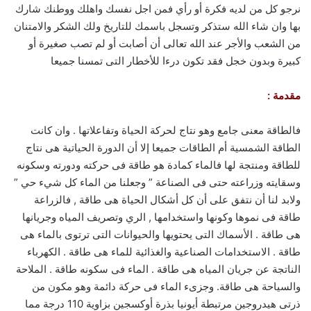
نرجو كل من لديه فكرة أو رأي فمن اجل نفسك واهلك ووطنك شارك
بها وان شاء الله ستذكر وتسجل باسمك للتاريخ ولك الشكر والامتنان
من الشعب والأجر عند الله تعالى أن أصابت أو لم تصب صغيرة أو
كبيرة وبدون خجل فقد تكون درءا للأخطار التى تمسنا جميعا
مقدمة :
فالطاقة معنى جامع وهو نتاج لحركة الحياة وتفاعلاتها . وان كانت
الطاقة الشمسية أم الطاقات جميعا إلا أن الدورة الحياتية هى نتاج
للطاقة ومنتجة لها فالماء كمادة هو طاقة فى حركته ودورته وسكونه
وسقايته وزراعته حتى فى الصناعة ” وجعلنا من الماء كل شيء حي ”
ولابد لنا أن نتفق على أن كل أشكال الحياة هى طاقة , فالزراعة
طاقة فى نموها وكونها واستخدامها , الري وتصريف المياه وجريانها
هى طاقة . الأسماك التى يحتويها والحيوانات التى ترتوى بالماء هى
طاقة . الاستخدامات الصناعية والغذائية للماء هى طاقة . الكهرباء
الناتجة عن جريان المياه هى طاقة . الماء فى سكونه طاقة . الملاحة
والسياحة هى طاقة. وجزىء الماء فى حركة دائمة وهو مكون من
ذرتى هيدروجين مرتبطة أيونيا بذرة أوكسجين بزاوية 110 درجة مما