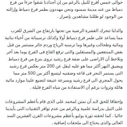
حوالى خمس أفرع للنيل بالرغم من إن أجدادنا شقوا جزءا من فرع
دمياط من عند مدينة سمنود ونحن مهددون بطمر فرع دمياط وإزالته
من الوجود لو ظللنا مشاهدين بإصرار .
والدلتا تتحرك القشرة الرضية من تحتها بارتفاع من الشرق للغرب
مما يساعد على طمر فرع دمياط أولا وكذلك ترسيباتة من أحياء نباتية
ومائية وطحالب وغيرها وما ترسبه الرياح وردم جائر مستمر من قبل
بعض المنتفعين والمستغلين والتى ترفع القاع فى الفرع يوما بعد آخر
ونلاحظ أن الاراضى على ضفة فرع رشيد تروى بترع من فرع دمياط
ويضيق النهر أكثر مما هو عليه ليقل عن 200 متر بعكس فرع رشيد
التى يستمر النحر فى قاعه وضفتيه ليتسع أكثر من 500 متر مما
يحول المجري الى فرع رشيد وبسرعة عنيفة لتضيع علينا موارد مائية
هائلة وثروات برغم أن الاستفادة من مياه الفرع قليلة .
وإحقاقا للحق لابد أن نمتن لمحمد على الذى قام بأعظم المشروعات
على النيل بدراسة علمية وبالرغم من عدم توافر التقنيات التى بأيدينا
حاليا . كما لحقته ثورة يوليو بأعظم مشروعات القرن العشرين السد
العالى والذى يحتاج الى ملحقات إضافية .