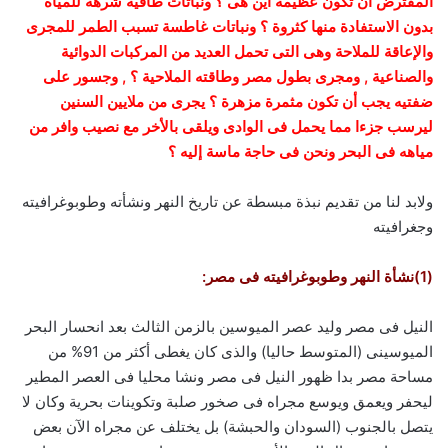
المفترض أن تكون عظيمة أين هى ؟ ونباتات طافية شرهة للمياه
بدون الاستفادة منها كثروة ؟ ونباتات غاطسة تسبب الطمر للمجرى
والإعاقة للملاحة وهى التى تحمل العديد من المركبات الدوائية
والصناعية , ومجرى بطول مصر وطاقته الملاحية ؟ , وجسور على
ضفتيه يجب أن تكون مثمرة مزهرة ؟ يجرى من ملايين السنين
ليرسب جزءا مما يحمل فى الوادى ويلقى بالأخر مع نصيب وافر من
مياهه فى البحر ونحن فى حاجة ماسة إليه ؟
ولابد لنا من تقديم نبذة مبسطة عن تاريخ النهر ونشأته وطوبوغرافيته
وجغرافيته
(1)نشأة النهر وطوبوغرافيته فى مصر:
النيل فى مصر وليد عصر الميوسين بالزمن الثالث بعد انحسار البحر
الميوسينى (المتوسط حاليا) والذى كان يغطى أكثر من 91% من
مساحة مصر بدا ظهور النيل فى مصر ونشا محليا فى العصر المطير
ليحفر ويعمق ويوسع مجراه فى صخور صلبة وتكوينات بحرية وكان لا
يتصل بالجنوب (السودان والحبشة) بل يختلف عن مجراه الآن بعض