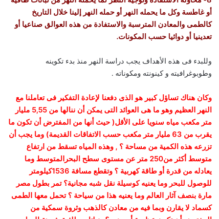
أو غاطسة وكل ما يحمله النهر أو حمله النهر إلينا خلال التاريخ
كالطمى والمعادن المترسبة والاستفادة من هذه العوالق صناعيا أو
تعدينيا أو دوائيا حسب المكونات.
وللبدء فى هذه الأهداف يجب دراسة النهر منذ بدء تكوينه
وطوبوغرافيته و كينونته ومكوناته .
وكان هناك تساؤل كبير هو الذى دفعنا لإعادة التفكير فى تعاملنا مع
النهر العظيم وهو ما هى العوائد التى يمكن أن ننالها من 5,55 مليار
متر مكعب مياه سنويا على الأقل( حيث أنها من المفترض أن تكون ما
يقرب من 63 مليار متر مكعب حسب الاتفاقات القديمة) وما يجب أن
تزرعه هذه الكمية من مساحة ؟ , وهذه المياه تسقط من ارتفاع
متوسط أكثر من250 متر عن مستوى سطح البحرالمتوسط وما
يعادله من قدرة أو طاقة كهربية ؟ وتقطع مسافة 1536كيلومتر
للوصول للبحر وما يعنيه كوسيلة نقل شبه مجانية؟ تمر بطول مصر
مارة بنصف آثار العالم وما يعنيه هذا من سياحة ؟ تحمل معها الطمى
كسماد لا يقارن وبما فيه من معادن كالذهب وثروة سمكية من