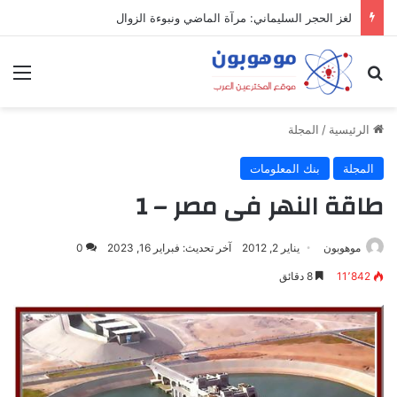
ميدل إيست: منظومة رقمية متكاملة تعيد تعريف التجارة والعمل والتواصل في مكان واحد
بحث عن
الق
الرئيسية
/
المجلة
المجلة
بنك المعلومات
طاقة النهر فى مصر – 1
موهوبون
يناير 2, 2012
آخر تحديث: فبراير 16, 2023
0
11٬842
8 دقائق