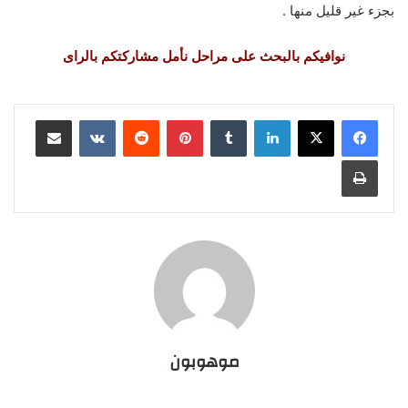
بجزء غير قليل منها .
نوافيكم بالبحث على مراحل نأمل مشاركتكم بالراى
لينكدإن
‏Tumblr
بينتيريست
‏Reddit
‏VKontakte
مشاركة عبر البريد
طباعة
موهوبون