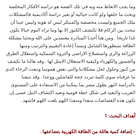
وما يجب الاتعاظ منه وبه فى تلك القصة هو دراسة الأفكار المخلصة
وبحث ما خلفها ولو كانت خيالية أو بغير دراسة أكاديمية فالمشكلات
ملك الجميع وليست مخصصة والمبتكر ليس له هوية وليس عيبا أن
نبحث بين الركام فلا تكتشف الكنوز إلا بها وما تراه اليوم خيالا يكون
غدا تاريخا . ومن هنا أخذنا المبادرة معتمدين على الله وبحثنا مشكلة
الطاقة بمنظورها الشامل وبمبدأ إعادة التقييم والترتيب ومنها
الزراعة والري واستصلاح الاراضى والثروة السمكية واستغلال الطرق
والجسور والكهرباء وكيفية الاستغلال الامثل لها . وقد هالنا ما تكشف
من كنوز وحلول لجل مشكلاتنا والتى تقض همومنا وتبعث الرخاء الذى
ما عرفناه سوى كلمة تتردد حجة للفاشلين ووعدا . وقد تتبعنا
بالدراسة النهر بطول مصر بما يمكننا من الاستفادة على المستوى
القريب والبعيد فى شكل خطة قومية ونعيد اكتشاف النيل عسى إن
تكون هذه القصاصات منقذا ومنفذا اللهم بلغت اللهم فاشهد .
أهداف
البحث: 1
– إضافة كمية هائلة من الطاقة الكهربية بتضاعفها .