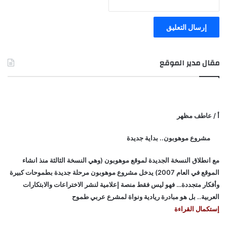
مقال مدير الموقع
أ / عاطف مظهر
مشروع موهوبون.. بداية جديدة
مع انطلاق النسخة الجديدة لموقع موهوبون (وهي النسخة الثالثة منذ انشاء
الموقع في العام 2007) يدخل مشروع موهوبون مرحلة جديدة بطموحات كبيرة
وأفكار متجددة… فهو ليس فقط منصة إعلامية لنشر الاختراعات والابتكارات
العربية.. بل هو مبادرة ريادية ونواة لمشرع عربي طموح
إستكمال القراءة