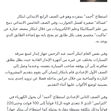
استطاع “أحمد” بمفرده وهو في الصف الرابع الابتدائي ابتكار
“غسالة” صغيرة لغسل الجوارب، وفي الصف الخامس الابتدائي دمج
بين علم الميكانيكا وعلم الالكترونيات من خلال ابتكار مصعد عبارة عن
“ماكيت” مجسم يقف بكل طابق ثم يفتح بابه مع إضاءة الطابق الذي
يوجد به.
وفي نفس العام ابتكر أحمد عبد الرحمن جهاز إنذار لمنع سرقة
السيارات يختلف عن غيره من أجهزة الإنذار العادية حيث يظل يطلق
صافرته إلى أن يوقفه صاحب السيارة بنفسه، وعندما وصل إلي
الصف الأول الإعدادي قام بابتكار إنسان آلي يقوم بتقديم المشروبات
الباردة والساخنة من خلال خزانين بداخله فضلا عن تزويد إحدى يديه
بصينية لوضع الأكواب عليها أثناء التقديم.
وفي الصف الثاني الإعدادي استطاع “أحمد” أن يحول الكهرباء في
“الترانس” الذي لا تتعدى قوته ال12 فولتاً إلى 100 فولت وحتى220
فولتاً وذلك بتكلفة بسيطة مقارنة بمثيله كما استطاع أن يبتكر جهازاً