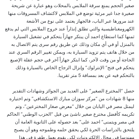
صغير الحجم يمنع سرقة الملابس بالمحلات وهو عبارة عن شريحة
صغيرة جدا غير مرئية توضع في الملابس لاكتشاف المسروقات منها
عند مرورها عبر الباب، فالجهاز يعتمد على نوع من الأشعة
الكهرومغناطيسية والتي تطلق إنذاراً عند خروج الملابس التي لم يدفع
ثمنها كما استطاع احمد أن يبتكر جهازاً يتحكم في تشغيل السيارة
بالمنزل أو في أي مكان وذلك عن طريق رقم سرى يتم الاتصال به
من خلال هاتف يتم تزويد السيارة به، ويمكن تغيير الرقم السري عند
الحاجة أو من وقت لآخر، كما ابتكر جهازاً آخر في حجم عقلة الإصبع
يتحكم في فتح” الإنترلوك” وإنزال الزجاج الخاص بالسيارة وذلك
بالتحكم فيه عن بعد بمسافة 5 متر تقريبا.
حصل “المخترع الصغير” على العديد من الجوائز وشهادات التقدير
منها 8 شهادات من “مركز سوزان مبارك الاستكشافي” وتم اختياره
ليمثل مصر في اليابان من خلال “معرض صغار المخترعين”، وتم
تكريمه كأفضل مخترع صغير ناشئ من قبل “الحزب الوطني” الحاكم
في مصر ويتمنى” احمد على” بعد حصوله على الثانوية العامة أن
يلتحق بالدراسات الحرة لكي يحقق حلمه وطموحه وهو أن يصبح
مهندسا في مجال الالكترونيات لكي يقوم بعمل طفرة في هذا