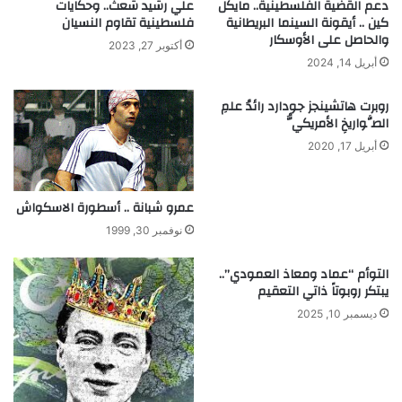
ة
دعم القضية الفلسطينية.. مايكل
علي رشيد شعث.. وحكايات
كين .. أيقونة السينما البريطانية
فلسطينية تقاوم النسيان
ا
والحاصل على الأوسكار
ل
أكتوبر 27, 2023
ت
أبريل 14, 2024
ل
ي
روبرت هاتشينجز جودارد رائدُ علمِ
ف
الصَّواريخِ الأمريكيُّ
ز
أبريل 17, 2020
ي
و
ن
عمرو شبانة .. أسطورة الاسكواش
نوفمبر 30, 1999
التوأم “عماد ومعاذ العمودي”..
يبتكر روبوتاً ذاتي التعقيم
ديسمبر 10, 2025