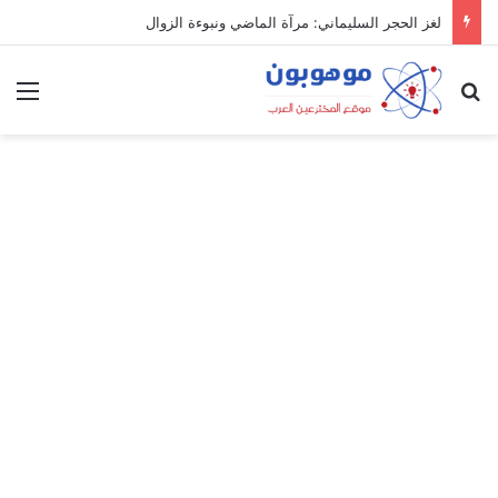
لغز الحجر السليماني: مرآة الماضي ونبوءة الزوال
بحث عن
الق