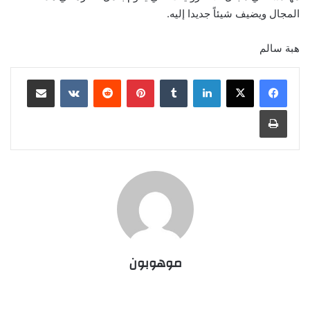
المجال ويضيف شيئاً جديدا إليه.
هبة سالم
لينكدإن
‏Tumblr
بينتيريست
‏Reddit
‏VKontakte
مشاركة عبر البريد
طباعة
موهوبون