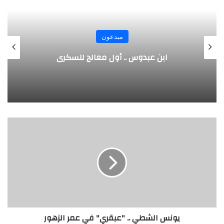
مبدعون
الألماني بنز مخترع السيارة الحديثة
ي
و
ن
س
ا
ل
ش
ط
ي
يونس الشطي .. "عبقري" في عمر الزهور
.