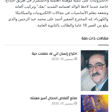
الالكترونيات على تنمية موهبته العلمية والاستمرار في طريق الإبداع،
خاصة عندما لاحظ الوالد اهتمامه الشديد “بفك” وتركيب ألعابه
وشغفه بتعلم الأساسيات في مجالات الالكترونيات والميكانيكا
والكهرباء، إنه المخترع الصغير أحمد على محمد عبد الرحمن والذي
يبلغ من العمر 18 عاما والطالب بالثانوية العامة.
مقالات ذات صلة
اختراع إنسان آلي له عضلات حية
ديسمبر 10, 2025
صانع أقفاص الحجال أسير مهنته
ديسمبر 10, 2025