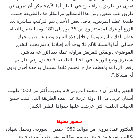
تجرى عن طريق إجراء جرح في البطن أما الآن فيمكن أن تجرى عن
طريق ثقب صغير, ومن هذا المنطلق تم ابتكار هذه الطريقة حسب
طبيعة عظم المريض.. إذ في بعض الأحيان يتم التركيب مباشرة بعد
الزرع أو يترك لمدة تتراوح بين 35 يوم إلى 180 يوم، لنضمن التحام
عظم الفك بالزرع ويمكن خلال هذه الفترة وضع تعويض متحرك
جمالي, أما بالنسبة للألم فلا يوجد ألم إطلاقا إذ تتم تحت التخدير
الموضوعي ويمكن للمريض مزاولة عمله بعد الزراعة مباشرة
يستغرق وضع الزراعة في الحالة الطبيعية 5 دقائق, وفي حال تم
رفض الزراعة ولفظت خارج الجسم فإنها تستبدل بواحدة أخرى بدون
أي مشاكل”.
الجدير بالذكر أن د. محمد الدروبي قام بتدريب أكثر من 1000 طبيب
أسنان عربي في 11 دولة عربية على هذه الطريقة التي أثبتت جميع
الجهات العلمية التي عرضت عليها جدواها الطبي الكبير.
سطور مضيئة
الدكتور عماد دروبي من مواليد 1959 حمص – سورية , ويحمل شهادة
بكالوريوس علوم جامعة دمشق وبكالوريوس طب أسنان جامعة