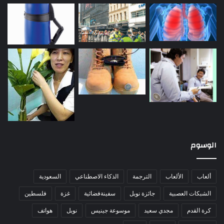
الوسوم
ألعاب
الألعاب
الترجمة
الذكاء الاصطناعي
السعودية
الشبكات العصبية
جائزة نوبل
سفينةفضائية
غزة
فلسطين
كرة القدم
مجدي سعيد
موسوعة جينيس
نوبل
هواتف