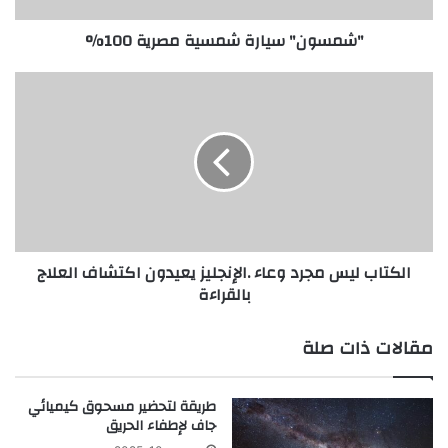
ي
"شمسون" سيارة شمسية مصرية 100%
ا
ر
ة
ا
ش
ل
م
ك
س
ت
ي
ا
ة
ب
م
ل
ص
ي
ر
س
الكتاب ليس مجرد وعاء .الإنجليز يعيدون اكتشاف العلاج
ي
م
بالقراءة
ة
ج
1
ر
0
د
مقالات ذات صلة
0
و
%
ع
ا
طريقة لتحضير مسحوق كيميائي
ء
جاف لإطفاء الحريق
.