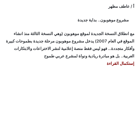
أ / عاطف مظهر
مشروع موهوبون.. بداية جديدة
مع انطلاق النسخة الجديدة لموقع موهوبون (وهي النسخة الثالثة منذ انشاء
الموقع في العام 2007) يدخل مشروع موهوبون مرحلة جديدة بطموحات كبيرة
وأفكار متجددة… فهو ليس فقط منصة إعلامية لنشر الاختراعات والابتكارات
العربية.. بل هو مبادرة ريادية ونواة لمشرع عربي طموح
إستكمال القراءة