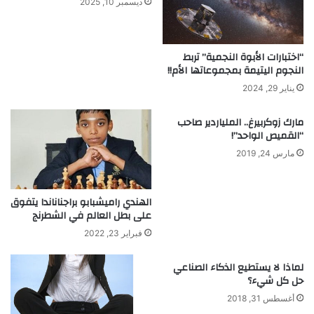
ديسمبر 10, 2025
ا
ل
إ
ن
“اختبارات الأبوة النجمية” تربط
ج
النجوم اليتيمة بمجموعاتها الأم!!
ل
يناير 29, 2024
ي
ز
مارك زوكربيرغ.. الملياردير صاحب
ي
“القميص الواحد”!
ع
مارس 24, 2019
ي
د
و
الهندي راميشبابو براجناناندا يتفوق
ن
على بطل العالم في الشطرنج
ا
ك
فبراير 23, 2022
ت
ش
لماذا لا يستطيع الذكاء الصناعي
ا
حل كل شيء؟
ف
أغسطس 31, 2018
ا