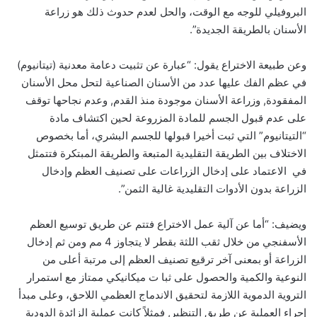
البروفيلي للوجه مع الوقت، والحل لعدم حدوث ذلك هو زراعة
الأسنان بالطريقة الجديدة”.
وعن طبيعة الاختراع يقول: “عبارة عن تثبيت دعامة معدنية (تيتانيوم)
في عظم الفك عليها عدد من الأسنان الصناعية لتحل محل الأسنان
المفقودة, وزراعة الأسنان موجودة منذ القدم, وعدم نجاحها توقف
على عدم قبول الجسم للمادة المزروعة لحين اكتشاف مادة
“التيتانيوم” التي ثبت أخيرا قبولها للجسم البشري، أما بخصوص
الاختلاف بين الطريقة التقليدية المتبعة والطريقة المبتكرة فتتمثل
في الاعتماد على إدخال الزراعات على تصنيف العظم وإدخال
الزراعة بدون الأدوات التقليدية غالية الثمن”.
ويضيف: “أما عن آلية عمل الاختراع فتتم عن طريق توسيع العظم
الأسفنجي من خلال ثقب اللثة بقطر لا يتجاوز 4 مم ومن ثم إدخال
الزراعة أو بمعنى آخر ترقيع تصنيف العظم إلى مرتبة أعلى من
النوعية والكمية والحصول على ثبا ت ميكانيكي ممتاز مع استمرار
التروية الدموية اللازمة لتحقيق الاندماج العظمي اللاحق، وعلى مبدأ
إجراء العملية عن طريق التنظير, فمثلاً كانت عملية الزائدة الدودية