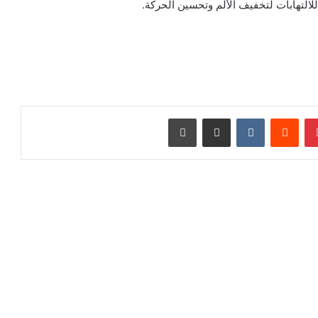
لالتهابات لتخفيف الألم وتحسين الحركة.
بينتيريست
‏Reddit
‏VKontakte
مشاركة عبر البريد
طباعة