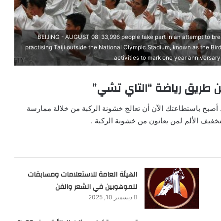
BEIJING - AUGUST 08: 33,996 people take part in an attempt to bre
practising Taiji outside the National Olympic Stadium, known as the Bird
activities to mark one year anniversar
ن طريق رياضة “التاي تشي”
أصبح باستطاعتك الآن أن تعالج خشونة الركبة من خلالة ممارسة
 لتخفيف الألم لمن يعانون من خشونة الركبة .
الهيئة العامة للاستعلامات ومسابقات
للموهوبين في الشعر والفن
ديسمبر 10, 2025