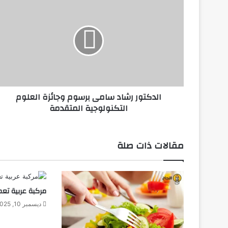
ل
د
ك
ت
و
ر
ر
ش
الدكتور رشاد سامى برسوم وجائزة العلوم
ا
التكنولوجية المتقدمة
د
س
ا
م
مقالات ذات صلة
ى
ب
ر
س
مركبة عربية تع
و
م
ديسمبر 10, 2025
و
ج