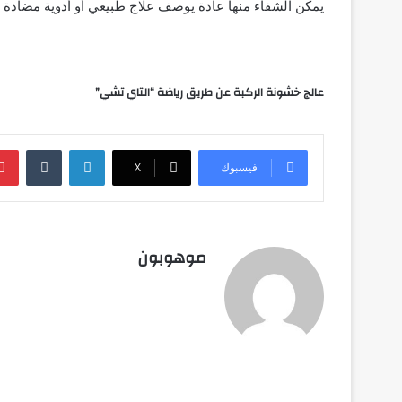
يمكن الشفاء منها عادة يوصف علاج طبيعي أو أدوية مضادة ل
عالج خشونة الركبة عن طريق رياضة “التاي تشي”
لينكدإن
‏Tumblr
فيسبوك
‫X
موهوبون