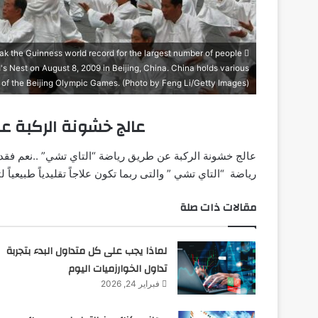
ak the Guinness world record for the largest number of people
's Nest on August 8, 2009 in Beijing, China. China holds various
y of the Beijing Olympic Games. (Photo by Feng Li/Getty Images)
عالج خشونة الركبة ع
عالج خشونة الركبة عن طريق رياضة “التاي تشي” ..نعم فقد 
رياضة “التاي تشي ” والتى ربما تكون علاجاً تقليدياً طبيعياً
مقالات ذات صلة
لماذا يجب على كل متداول البدء بتجربة
تداول الخوارزميات اليوم
فبراير 24, 2026