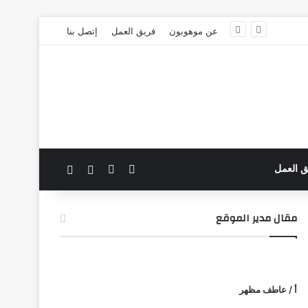
عن موهوبون
فريق العمل
إتصل بنا
‫X
فيسبوك
بحث عن
الوضع المظلم
ق العمل
مقال مدير الموقع
أ / عاطف مظهر