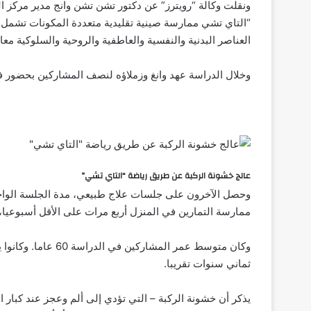
ونقلت وكالة “رويترز” عن دكتور تشن تشن وانج مدير مركز
“التاي تشي ممارسة صينية تقليدية متعددة المكونات تشمل
العناصر البدنية والنفسية والعاطفية والروحية والسلوكية معا”
وخلال الدراسة عهد وانغ وزملاؤه لنصف المشاركين بحضور فصول ت
عالج خشونة الركبة عن طريق رياضة “التاي تشي”
وحصل الآخرون على جلسات علاج طبيعي، مدة الجلسة الواح
ممارسة التمارين في المنزل أربع مرات على الأقل أسبوعيا،
وكان متوسط عمر المش
ثماني سنوات تقريبا.
يذكر أن خشونة الركبة – التي تؤدي إلى ألم وعجز عند كبار ا