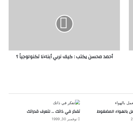
ح
م
د
م
ح
س
ن
ي
أحمد محسن يكتب : كيف نربي أبناءنا تكنولوجياً ؟
ك
ت
ب
:
ك
ي
ف
ن
ر
مل بالهواء المضغوط
تفكر في ذاتك … لتعرف قدراتك
ب
ي
نوفمبر 30, 1999
أ
ب