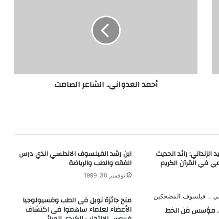
ح
م
د
ا
ل
ع
د
و
أحمد العدواني.. الشاعر الصامت
ا
ن
ي
.
.
ا
ل
 الزنداني: رائد الحديث
ابن رشد الفيلسوف الاندلسي الذي درس
ش
مي في القرآن الكريم
الفقه والطب والرياضة
ا
نوفمبر 30, 1999
ع
ر
ا
منح جائزة نوبل فى الطب وفسيولوجيا
ل
الأعضاء لعلماء ساهموا فى اكتشاف
 مؤسس فن الخط
ص