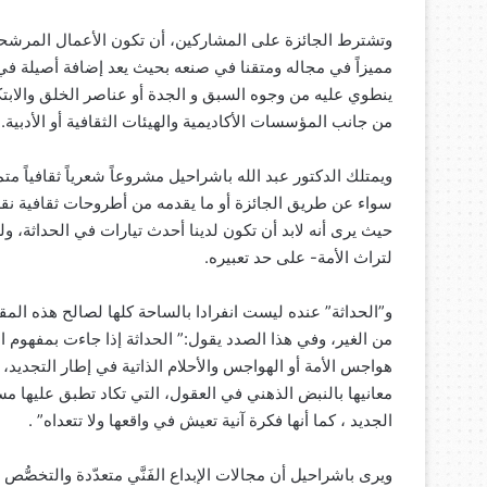
وتشترط الجائزة على المشاركين، أن تكون الأعمال المرشحة م
مميزاً في مجاله ومتقنا في صنعه بحيث يعد إضافة أصيلة في ا
ينطوي عليه من وجوه السبق و الجدة أو عناصر الخلق والابتك
من جانب المؤسسات الأكاديمية والهيئات الثقافية أو الأدبية.
ويمتلك الدكتور عبد الله باشراحيل مشروعاً شعرياً ثقافياً مت
سواء عن طريق الجائزة أو ما يقدمه من أطروحات ثقافية نقدي
حيث يرى أنه لابد أن تكون لدينا أحدث تيارات في الحداثة، ولك
لتراث الأمة- على حد تعبيره.
و”الحداثة” عنده ليست انفرادا بالساحة كلها لصالح هذه المق
من الغير، وفي هذا الصدد يقول:” الحداثة إذا جاءت بمفهوم ا
هواجس الأمة أو الهواجس والأحلام الذاتية في إطار التجديد
معانيها بالنبض الذهني في العقول، التي تكاد تطبق عليها مس
الجديد ، كما أنها فكرة آنية تعيش في واقعها ولا تتعداه” .
ويرى باشراحيل أن مجالات الإبداع الفَنَّي متعدّدة والتخصُّص 