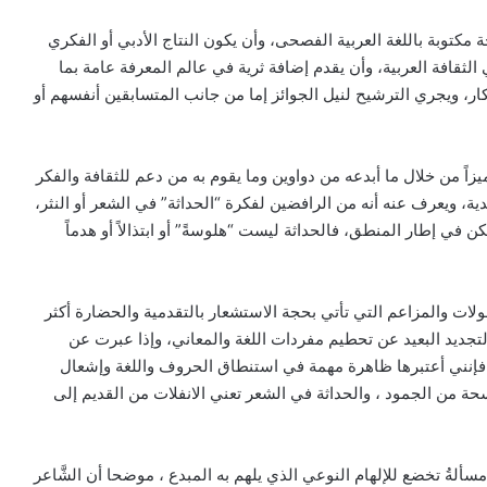
كتوبة باللغة العربية الفصحى، وأن يكون النتاج الأدبي أو الفكري
لثقافة العربية، وأن يقدم إضافة ثرية في عالم المعرفة عامة بما
ار، ويجري الترشيح لنيل الجوائز إما من جانب المتسابقين أنفسهم أو
ميزاً من خلال ما أبدعه من دواوين وما يقوم به من دعم للثقافة والفكر
ة، ويعرف عنه أنه من الرافضين لفكرة “الحداثة” في الشعر أو النثر،
ن في إطار المنطق، فالحداثة ليست “هلوسةً” أو ابتذالاً أو هدماً
ولات والمزاعم التي تأتي بحجة الاستشعار بالتقدمية والحضارة أكثر
لتجديد البعيد عن تحطيم مفردات اللغة والمعاني، وإذا عبرت عن
، فإنني أعتبرها ظاهرة مهمة في استنطاق الحروف واللغة وإشعال
حة من الجمود ، والحداثة في الشعر تعني الانفلات من القديم إلى
مسألةُ تخضع للإلهام النوعي الذي يلهم به المبدع ، موضحا أن الشَّاعر