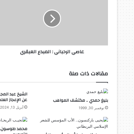
ا
ص
ي
ا
ل
ر
ح
ب
عاصي الرحباني : المبدع العبقري
ا
ن
ي
:
مقالات ذات صلة
ا
ل
م
الشيخ عبد المجيد
ب
عن الإعجاز العل
بليغ حمدي .. مكتشف المواهب
د
أبريل 13, 2024
ع
نوفمبر 30, 1999
ا
ل
ع
محمد طوسون..
ب