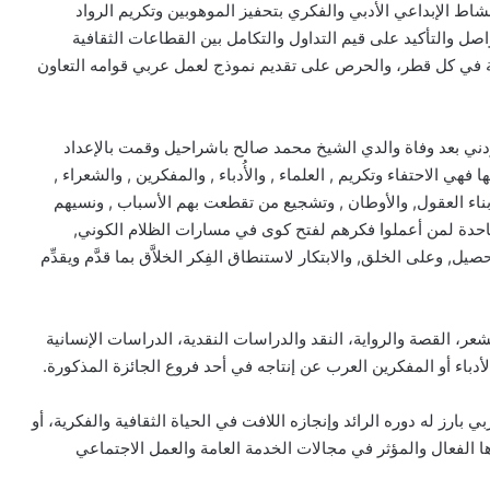
اط الإبداعي الأدبي والفكري بتحفيز الموهوبين وتكريم الرواد
صل والتأكيد على قيم التداول والتكامل بين القطاعات الثقافية
ية في كل قطر، والحرص على تقديم نموذج لعمل عربي قوامه التعاون
ودني بعد وفاة والدي الشيخ محمد صالح باشراحيل وقمت بالإعداد
هي الاحتفاء وتكريم , العلماء , والأُدباء , والمفكرين , والشعراء ,
ناء العقول, والأوطان , وتشجيع من تقطعت بهم الأسباب , ونسيهم
كرة وجاحدة لمن أعملوا فكرهم لفتح كوى في مسارات الظلام الكوني,
ل, وعلى الخلق, والابتكار لاستنطاق الفِكر الخلاَّق بما قدَّم ويقدِّم
ر، القصة والرواية، النقد والدراسات النقدية، الدراسات الإنسانية
ة قيمتها 30 ألف دولار لاسم عربي بارز له دوره الرائد وإنجازه اللافت في الحياة الثقافية والفكرية، أو
ها الفعال والمؤثر في مجالات الخدمة العامة والعمل الاجتماعي