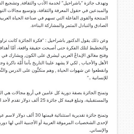
وتهدف جائزة “باشراحيل” لخدمة الأدب والثقافة, وتشجيع النش
والمبدعين في حقول المعرفة والثقافة، وتوسيع مجالات التوا
المنتجة والقوى الفاعلة التي تسهم في صناعة الحياة العرب
الصادق والتبادل المثمر والمشاركة البناءة.
وعن ذلك يقول الدكتور باشراحيل : “فكرة الجائزة كانت ترا
والتخطيط لتلك الفكرة حتى أصبحت حقيقة واقعة، أمَّا أهدافها ف
وفتح مغالق الإبداعْ العربي ليشرق على الكون, ويشارك في ب
الأهل والأحباب , لكي لا يشهد علينا التاريخ بأننا أُمَّة نا
وانقطعوا عن شهوات الحياة , وهم منكبُّون على الدرس والتَّحصي
للإنسانية ..”
وتمنح الجائزة بصفة دورية كل عامين في أربع مجالات هي الشع
والمستقبلية، وتبلغ قيمة كل جائزة 25 ألف دولار تقدم لأحد الأدباء أو المفكرين العرب عن إنتاجه في أحد فروع الجائزة المذكورة.
وتمنح جائزة تقديرية استثنائي
لإحدى الشخصيات المرموقة العربية أو الأجنبية التي لها دور
والإنساني.