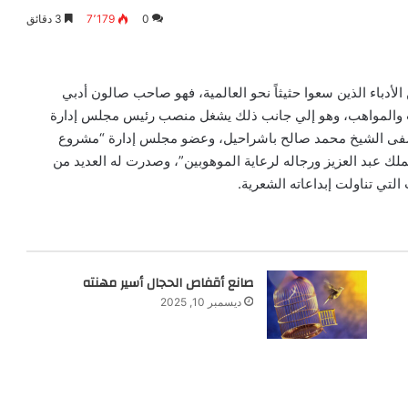
0
7٬179
3 دقائق
لأدباء الذين سعوا حثيثاً نحو العالمية، فهو صاحب صالون أدبي
دب والمواهب، وهو إلي جانب ذلك يشغل منصب رئيس مجلس إدارة
تشفى الشيخ محمد صالح باشراحيل، وعضو مجلس إدارة “مشروع
لك عبد العزيز ورجاله لرعاية الموهوبين”، وصدرت له العديد من
لتي تناولت إبداعاته الشعرية.
صانع أقفاص الحجال أسير مهنته
ديسمبر 10, 2025