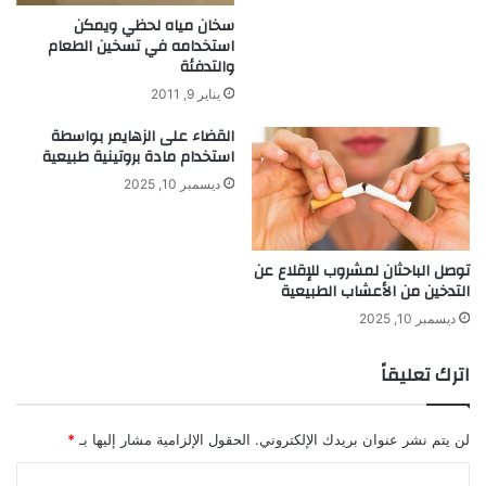
ة
أ
سخان مياه لحظي ويمكن
م
استخدامه في تسخين الطعام
ر
والتدفئة
ا
يناير 9, 2011
ض
ا
القضاء على الزهايمر بواسطة
ل
استخدام مادة بروتينية طبيعية
أ
ديسمبر 10, 2025
خ
ر
ى
توصل الباحثان لمشروب للإقلاع عن
التدخين من الأعشاب الطبيعية
ديسمبر 10, 2025
اترك تعليقاً
لن يتم نشر عنوان بريدك الإلكتروني.
الحقول الإلزامية مشار إليها بـ
*
ا