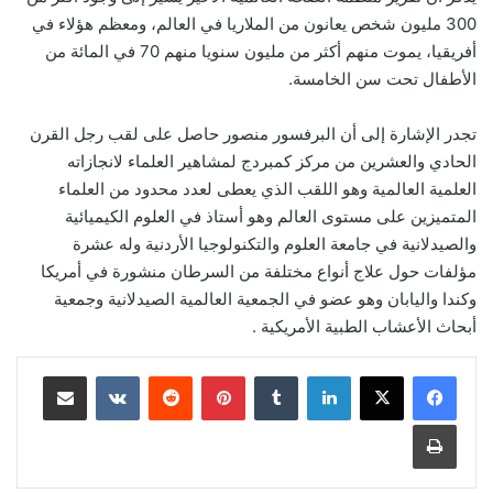
300 مليون شخص يعانون من الملاريا في العالم، ومعظم هؤلاء في
أفريقيا، يموت منهم أكثر من مليون سنويا منهم 70 في المائة من
الأطفال تحت سن الخامسة.
تجدر الإشارة إلى أن البرفسور منصور حاصل على لقب رجل القرن
الحادي والعشرين من مركز كمبردج لمشاهير العلماء لانجازاته
العلمية العالمية وهو اللقب الذي يعطى لعدد محدود من العلماء
المتميزين على مستوى العالم وهو أستاذ في العلوم الكيميائية
والصيدلانية في جامعة العلوم والتكنولوجيا الأردنية وله عشرة
مؤلفات حول علاج أنواع مختلفة من السرطان منشورة في أمريكا
وكندا واليابان وهو عضو في الجمعية العالمية الصيدلانية وجمعية
أبحاث الأعشاب الطبية الأمريكية .
لينكدإن
‏Tumblr
بينتيريست
‏Reddit
‏VKontakte
مشاركة عبر البريد
طباعة