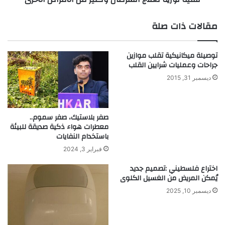
ح
ل
ا
ع
مقالات ذات صلة
ل
ل
م
ا
ص
ج
توصيلة ميكانيكية تقلب موازين
ا
ا
جراحات وعمليات شرايين القلب
ب
ل
ديسمبر 31, 2015
ي
س
ن
ر
ب
ط
ا
ا
صفر بلاستيك، صفر سموم..
ل
معطرات هواء ذكية صديقة للبيئة
ن
باستخدام النفايات
ح
و
ر
ك
فبراير 3, 2024
و
ث
اختراع فلسطيني :تصميم جديد
ق
ي
يُمكن المريض من الغسيل الكلوى
ا
ر
ل
م
ديسمبر 10, 2025
ح
ن
ر
ا
ج
ل