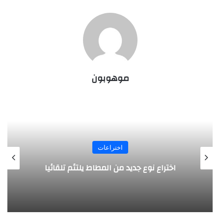
موهوبون
اختراعات
روبوت جديد لاستكشاف أعماق البحار