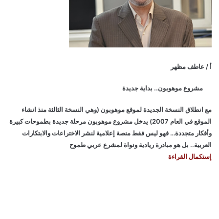
أ / عاطف مظهر
مشروع موهوبون.. بداية جديدة
مع انطلاق النسخة الجديدة لموقع موهوبون (وهي النسخة الثالثة منذ انشاء
الموقع في العام 2007) يدخل مشروع موهوبون مرحلة جديدة بطموحات كبيرة
وأفكار متجددة… فهو ليس فقط منصة إعلامية لنشر الاختراعات والابتكارات
العربية.. بل هو مبادرة ريادية ونواة لمشرع عربي طموح
إستكمال القراءة