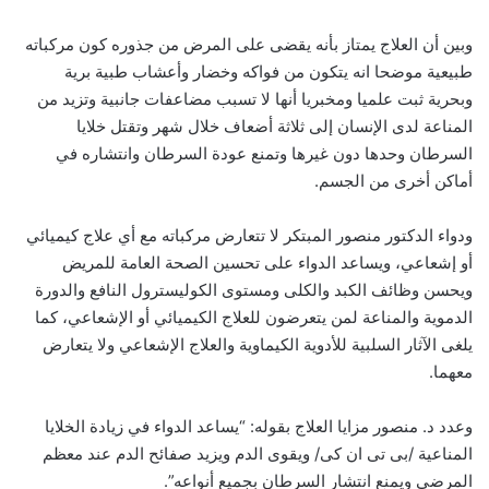
وبين أن العلاج يمتاز بأنه يقضى على المرض من جذوره كون مركباته
طبيعية موضحا انه يتكون من فواكه وخضار وأعشاب طبية برية
وبحرية ثبت علميا ومخبريا أنها لا تسبب مضاعفات جانبية وتزيد من
المناعة لدى الإنسان إلى ثلاثة أضعاف خلال شهر وتقتل خلايا
السرطان وحدها دون غيرها وتمنع عودة السرطان وانتشاره في
أماكن أخرى من الجسم.
ودواء الدكتور منصور المبتكر لا تتعارض مركباته مع أي علاج كيميائي
أو إشعاعي، ويساعد الدواء على تحسين الصحة العامة للمريض
ويحسن وظائف الكبد والكلى ومستوى الكوليسترول النافع والدورة
الدموية والمناعة لمن يتعرضون للعلاج الكيميائي أو الإشعاعي، كما
يلغى الآثار السلبية للأدوية الكيماوية والعلاج الإشعاعي ولا يتعارض
معهما.
وعدد د. منصور مزايا العلاج بقوله: “يساعد الدواء في زيادة الخلايا
المناعية /بى تى ان كى/ ويقوى الدم ويزيد صفائح الدم عند معظم
المرضى ويمنع انتشار السرطان بجميع أنواعه”.