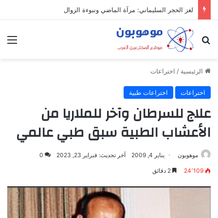
لغز الحجر السليماني: مرآة الماضي ونبوءة الزوال
بحث عن
الق
الرئيسية
/
اختراعات
اختراعات
اختراعات طبية
علاج للسرطان وآخر للملاريا من
الأعشاب الطبية سبق طبي عالمي
موهوبون
يناير 4, 2009
آخر تحديث: فبراير 23, 2023
0
24٬109
2 دقائق