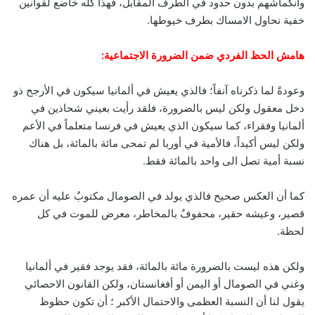
وانكماشهم بدون حدود في الطرف المقابل، فهذا كله خاضع لقوانين
خفية نحاول الامساك بطرف خيوطها.
هامش الحظ الفردي ضمن الضرورة الاجتماعية:
وعودةً لما ذكرناه آنفاً؛ فالذي يعيش في ألمانيا سيكون في الأرجح ذو
دخل معقول ولكن ليس بالضرورة، فلقد رأيت بعيني شحاذين في
ألمانيا وفقراء، كما سيكون الذي يعيش في فرنسا متعلماً في الأعم
ولكن ليس أكيداً، فالأمية في أوربا لم تمحى مائة بالمائة، بل هناك
نسبة أمية تصل الى واحد بالمائة فقط.
كما أن العكس صحيح فالذي يولد في الصومال مكتوبٌ عليه أن عمره
قصير، وعيشه حقير، محفوفٌ بالمخاطر، معرض للموت في كل
لحظة.
ولكن هذه ليست بالضرورة مائة بالمائة، فقد يوجد فقير في ألمانيا
وغني في الصومال أو اليمن أو أفغانستان، ولكن القانون الاحصائي
يقول لنا أن النسبة العظمى والاحتمال الأكبر ؛ أن تكون حظوظ