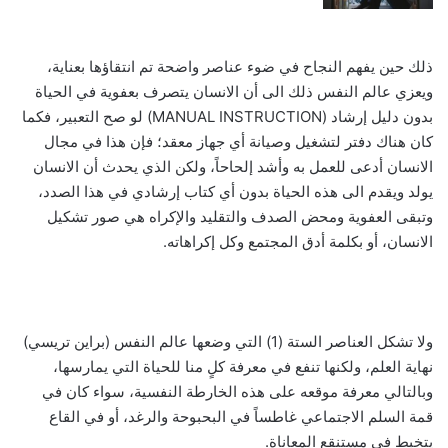
ذلك حين يفهم النجاح في ضوء عناصر واضحة تم انتقاؤها بعناية،
ويعزي عالم النفس ذلك الى أن الانسان يتصرف بعفوية في الحياة
بدون دليل إرشاد (MANUAL INSTRUCTION) لو صح التعبير، فكما
كان هناك دفتر لتشغيل وصيانة أي جهاز معقد؛ فإن هذا في مجال
الانسان أدعى للعمل به وأشد إلحاحاً، ولكن الذي يحدث أن الانسان
يولد ويقدم الى هذه الحياة بدون أي كتاب إرشادي في هذا الصدد،
وتبقى العفوية ومحض الصدف والتقليد والإكراه هي صور تشكيل
الانسان، أو بكلمة أدق المجتمع وكل إكراهاته.
ولا تشكل العناصر الستة (1) التي وضعها عالم النفس (براين تريسي)
نهاية العلم، ولكنها تنفع في معرفة كلٍ منا للحياة التي يمارسها،
وبالتالي معرفة موقعه على هذه الخارطة النفسية، سواء كان في
قمة السلم الاجتماعي غاطساً في البحبوحة والرغد، أو في القاع
يتخبط في مستنقع المعاناة.