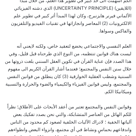
الكم أسهمت الى حد كبير في تطوير هذا العلم، من خلال مبدأ
(اللايقين) (UNCERTAINTY PRINCIPLE) الذي دشنه الفيزيائي
الألماني فيرنر هايزنبرج، وكان لهذا المبدأ أثر كبير في تطوير علم
الالكترونيات (2) المعاصر وانجازاتها في تقنيات الفيديو والتلفزيون
والفاكس وسواها.
العلم النفسي والاجتماعي يخضع لتعقيد خاص، ولكنه لايعني أنه
ليست هناك قوانين تنتظمه، من النوع الذي طرحناه قبل قليل، وفي
هذا الصدد فإن عناية القرآن في تكوين العقل السنني بلغت ذروتها من
خلال سنن النفس والمجتمع؛ فعندما أشار القرآن الكريم الى مفهوم
السننية وشطب العقلية الخوارقية (3) كان ينطلق من قوانين النفس
والمجتمع، وليس قوانين الفيزياء والكيمياء والضوء والحرارة والنسبية
وميكانيكا الكم.
وقوانين النفس والمجتمع تعتبر من أعقد الأبحاث على الأطلاق؛ نظراً
للكم الهائل من العناصر المتشابكة، والتي نحن بصدد تفكيك بعض
آلياتها الخفية ؛ لادراك الآليات الخلفية لصعود كم محدود من الناس
واندفاعهم بحماسٍ ونشاط في أي مجتمع، وانزواء البعض وانطواءهم