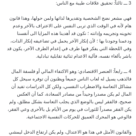
3 ـــ ثالثاً: تحقيق علاقات طيبة مع الناس:
فهي مشعر نضج الشخصية وتقديرها لذاتها ولمن حولها، وهذا قانون
هام لأنه في الوقت الذي تربى النفس على الاعتراف بالآخر وعدم
تخوينه وتجريمه وإدانته ؛ نكون قد أهدينا هذه المزايا الى أنفسنا
ودعمنا وجودنا بها ؛ لأن إنكار الآخر يحمل في تضاعيفه إنكار الذات،
وفي اللحظة التي يفكر فيها طرف في إعدام الطرف الآخر، يكون قد
باشر بألغاء نفسه، فآلية الاعدام ثنائية تقابلية تبادلية.
4 ـــ رابعاً: العنصر الاقتصادي: وهو الاكتفاء المالي أو فلسفة المال
فالذهب يسيل له لعاب الناس جميعاً ويظنون أن توفره سيحل كل
مشاكل التعاسة والاضطراب النفسي، ولكن كل الدراسات تفيد أن
المال لم يكن مصدرا وحيداً من مصادر السعادة، كما أن العكس
صحيح، فالفقر ليس بالوضع الذي يجلب التعاسة بشكل مطلق، ولم
يكن الفقر مصدراً للثورات في يوم من الأيام بل بالأحرى وعي الفقر،
فالوعي هو المحرك العميق للحركات النفسية الاجتماعية.
والقانون الأمثل في هذا هو الاعتدال، ولم يكن ارتفاع الدخل ليمشي