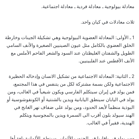
معادلة بيولوجية ـ معادلة فردية ـ معادلة اجتماعية.
ثلاث معادلات في كيان واحد.
1 ـ الأولى: المعادلة العضوية البيولوجية وهي تشكيلة الجينات وخارطة
الخلق العضوي بالكامل مثل عيون الصينيين الصغيرة والأنف السامي
الطويل والشفتان الغليظتان عند السود والشعر الفاحم الأملس مع
الأنف الأفطس عند الفلبينيين.
2 ـ الثانية: المعادلة الاجتماعية من تشكيل الانسان وإدخاله الحظيرة
الاجتماعية ولكن بسمة مشتركة لكل من يتنفس في هذا المجتمع،
فمن يولد في إيران سيتكلم الفارسي ويكون شيعياً في الغالب، ومن
يولد في اليابان سينطق اليابانية ويدين بالشنتية أو الكونفوشوسية أو
البوذية منظماً لأبعد الحدود، ومن يولد على ضفاف نهر الغانج في
الهند سيولد بلون أقرب الى السمرة ويدين بالمجوسية ويتكلم
الهندية، فقيراً في الغالب.
ومن يولد في بافاريا في الجنوب الألماني سينطق الألمانية بلغة أهل