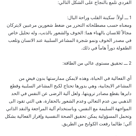
الفردي تلمع بالنجاح على الشكل التالي:
1 ـــ أولاً: سكينة القلب وراحة البال:
ومعناه حسب مصطلحاته التحرر من ضغط شعورين مرعبين لايتركان
مجالاً للانسان بالهناء هما: الخوف والشعور بالذنب، وله تحليل خاص
في مصدر الخوف ونمو شجرة المشاعر السلبية عند الانسان وتلعب
الطفولة دوراً هاماً في ذلك.
2 ـــ تحقيق مستوى عالي من الطاقة:
أي الفعالية في الحياة، وهذه لايمكن ممارستها بدون فيضٍ من
المشاعر الايجابية، وهي بدورها تحتاج لكبح المشاعر السلبية وقطع
دابرها بقطع مصادر ترويتها، ولعل آلية الرضى عن النفس في الحد
الذهبي بين عدم التعالي وعدم الشعور بالحقارة، هي التي تقود الى
المواجهة السليمة مع النفس، وباستخدام آلية المراجعة والنقد الذاتي
وتحمل المسؤولية يمكن تحقيق الصحة النفسية وإفراز الفعالية بشكل
آلي؛ طالما رفعت الكوابح من الطريق.