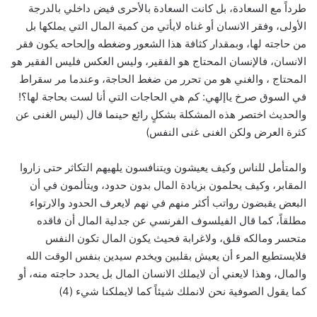
طرداً مع السعادة، بل كانت السعادة بالأحرى فيض داخلي بالدرجة
الأولى، وفقر الانسان أو غناه لايأتي من كمية المال التي يملكها بل
من حاجته لها، وبمقدار كثافة هذا الشعور وضغطه وإلحاحه يكون فقر
الانسان، فالإنسان المحتاج هو الفقير، وليس العكس فليس الفقير هو
المحتاج ، والغني هو من تحرر من ضغط الحاجة، وعندما مر سقراط
في السوق صرخ ياإلهي: كم هي الحاجات التي أنا لست بحاجة لها؟!
والحديث اختصر هذه المشكلة بشكلٍ رائع حينما قال (ليس الغنى عن
كثرة العرض ولكن الغنى غنى النفس)
والمتأمل للناس وكيف يعيشون ويتنافسون يلهيهم التكاثر حتى زاروا
المقابر، وكيف يحلمون بزيادة المال بدون حدود، ويتألمون في أن
البعض يقبضون رواتب أكثر منهم في نهم لايعرف الحدود والارتواء
مطلقاً، كما قال الفيلسوف الفرنسي عن جدلية المال أن فاقده
متحسر ومالكه قلق، ولاغرابة فحيث يكون المال تكون النفس
فلايستطيع المرء أن يعيش بقلبين ويخدم سيدين بنفس الوقت الله
والمال، وهذا لايعني أن لايملك الانسان المال بل يحدد حاجته منه، أو
كما يقول الصوفية نحن لانملك شيئاً كما لايملكنا شيء (4)