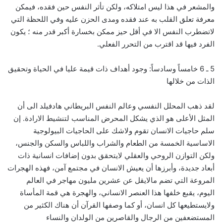
والمشعر في هذا ليس امتلاكه، ولكن تأثر النفس حين فقده، فيمكن
معرفة تعلق القلب به عند فقده ومدى الحزن عليه وفي اللحظة التي
لاتضطرب النفس الا في أقل حيز ممكن بخسارة أكبر قدر منه ؛ يكون
الفرد فيها قد اقترب من التحرر الفعلي.
5 ـ 6 خامساً وسادساً: وجود أهداف ذات قيمة عليا في الحياة وتحقيق
الذات من خلالها
لقد ذهب المحلل النفسي وعالم النفس البريطاني هادفيلد الى أن
المثل الأعلى هو الذي يشكل المحرض المناسب لتنشيط الارادة. إن
سلم حاجيات الانسان تقوم ولاشك على الحاجيات البيولوجية
الاساسية الخمسة من الطعام والشراب واللباس والسكن والجنس،
ولكن التوازن الروحي والعقلي لايتحقق بدون إضافات انسانية ذات
أبعاد جديدة، وأبرزها أن يعيش الانسان في مجتمع آمن، فهذه الهجرات
المروعة التي تضم مالايقل عن عشرين مليون مهاجر في العالم
اليوم، يقبع خلفها هذا العنصر الانساني، والهجرة هي قمة المأساة
ولايستطيعها كل انسان، أو كما وصفها القرآن أن هناك الكثير من
المستضعفين من الرجال والقاصرين من الولدان والنساء