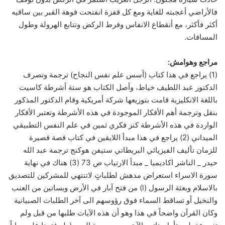
فالأراضي أعجبته للغاية ومع كل قفزة انفتحت فوهة القبر بين ساقيه
أكثر فأكثر، مع أنقطاع الانفاس وفرط الركض وتتابع الهرولة وطول
المسافات.
مراجع وهوامش:
(1) يراجع في هذا كتاب (أسس علم نفس النجاح) ترجمة وتصرف
الدكتور عبد اللطيف خياط، وأصل الكتاب هو ستة أشرطة كاسيت
باللغة الانكليزية قامت بتوزيعها شركة أمريكية وقام الدكتور المذكور
بنقل وترجمة أهم الأفكار الموجودة في هذه الأشرطة وتعتبر الأفكار
الواردة في هذه الأشرطة كنز فكري ثمين في علم النفس التطبيقي
الميداني (2) يراجع في هذا مبدأ اللايقين في كتاب قصة قصيرة
للزمان تأليف الفيزيائي البريطاني ستيفن هوكنج ترجمة عبد الله
حيدر _ الناشر اكاديميا _ مبدأ الارتياب ص 73 (3) هناك في نهاية
سورة الاسراء استعراض مدهش لطلباتٍ لاتنتهي للمشركين للتصديق
بالاسلام وبعثة الرسول (l) من فتح آبار في الأرض وبساتين من العنب
والنخيل أو تساقط السماء فوق رؤوسهم الى آخر الطلبات الصبيانية
وكان القرآن واضحاً في هذا وهو أن هذه الآيات طلبها من قبل ولم