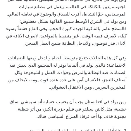
الجنوب، يدين بالكثلكة في الغالب، ويعمل في مصانع سيارات
المرسيدس، جمِّ النشاط، أقرب للصدق والوضوح في تعامله المالي.
ومن يولد في الشرق الأوسط سيبيع الفاكهة بشكل مغشوش:
فالسطح عامر بالفاكهة الجيدة كبيرة الحجم، وفي القاع حشفاً وسوء
كيلة، لايعرف قيمة الوقت، غير منضبط بالمواعيد، لايعرف الاناقة في
الاداء، قذر فوضوي، ولاتدخل النظافة ضمن العمل المنجز.
وفي كل هذه الحالات يتنوع متوسط الحياة والدخل ومعها الضمانات
الاجتماعية؛ فالذي يولد في ألمانيا يوفر له المجتمع الذي يعيش فيه
الضمانات ضد البطالة والمرض وحوادث العمل والشيخوخة وكل
أصناف العجز، فالانسان آمن على غده عنده قوت يومه، لايخاف من
المخبرين السريين، ومن الاعتقال العشوائي.
ومن يولد في افغانستان يجب أن يحسب حسابه أنه سيمشي بساق
خشبية، مثل كابتن سيلفر في فيلم جزيرة الكنز، من أثر شظية
مجنونة قذف بها أحد فرقاء الصراع السياسي هناك.
3 ـ ثالثاً: المعادلة الثالثة هي المعادلة الفردية بالخاصة: