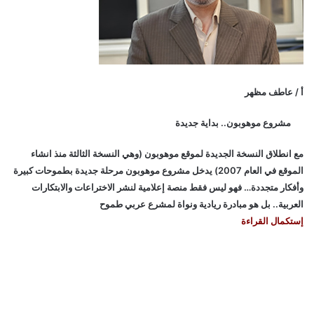
أ / عاطف مظهر
مشروع موهوبون.. بداية جديدة
مع انطلاق النسخة الجديدة لموقع موهوبون (وهي النسخة الثالثة منذ انشاء
الموقع في العام 2007) يدخل مشروع موهوبون مرحلة جديدة بطموحات كبيرة
وأفكار متجددة… فهو ليس فقط منصة إعلامية لنشر الاختراعات والابتكارات
العربية.. بل هو مبادرة ريادية ونواة لمشرع عربي طموح
إستكمال القراءة