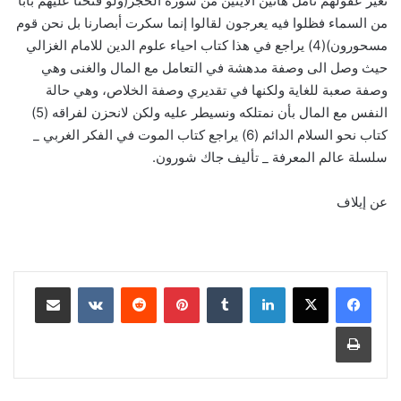
تغير عقولهم تأمل هاتين الآيتين من سورة الحجر(ولو فتحنا عليهم باباً
من السماء فظلوا فيه يعرجون لقالوا إنما سكرت أبصارنا بل نحن قوم
مسحورون)(4) يراجع في هذا كتاب احياء علوم الدين للامام الغزالي
حيث وصل الى وصفة مدهشة في التعامل مع المال والغنى وهي
وصفة صعبة للغاية ولكنها في تقديري وصفة الخلاص، وهي حالة
النفس مع المال بأن نمتلكه ونسيطر عليه ولكن لانحزن لفراقه (5)
كتاب نحو السلام الدائم (6) يراجع كتاب الموت في الفكر الغربي _
سلسلة عالم المعرفة _ تأليف جاك شورون.
عن إيلاف
لينكدإن
‏Tumblr
بينتيريست
‏Reddit
‏VKontakte
مشاركة عبر البريد
طباعة