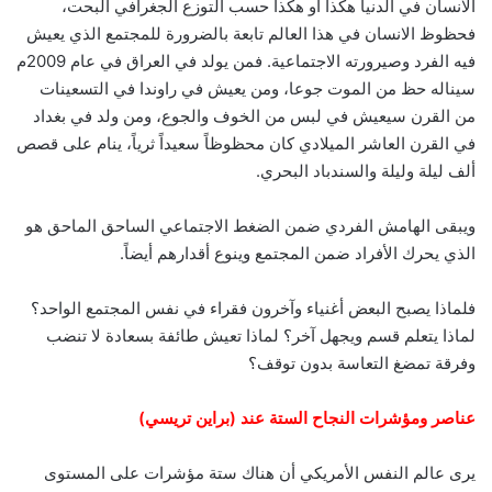
الانسان في الدنيا هكذا أو هكذا حسب التوزع الجغرافي البحت،
فحظوظ الانسان في هذا العالم تابعة بالضرورة للمجتمع الذي يعيش
فيه الفرد وصيرورته الاجتماعية. فمن يولد في العراق في عام 2009م
سيناله حظ من الموت جوعا، ومن يعيش في راوندا في التسعينات
من القرن سيعيش في لبس من الخوف والجوع، ومن ولد في بغداد
في القرن العاشر الميلادي كان محظوظاً سعيداً ثرياً، ينام على قصص
ألف ليلة وليلة والسندباد البحري.
ويبقى الهامش الفردي ضمن الضغط الاجتماعي الساحق الماحق هو
الذي يحرك الأفراد ضمن المجتمع وينوع أقدارهم أيضاً.
فلماذا يصبح البعض أغنياء وآخرون فقراء في نفس المجتمع الواحد؟
لماذا يتعلم قسم ويجهل آخر؟ لماذا تعيش طائفة بسعادة لا تنضب
وفرقة تمضغ التعاسة بدون توقف؟
عناصر ومؤشرات النجاح الستة عند (براين تريسي)
يرى عالم النفس الأمريكي أن هناك ستة مؤشرات على المستوى