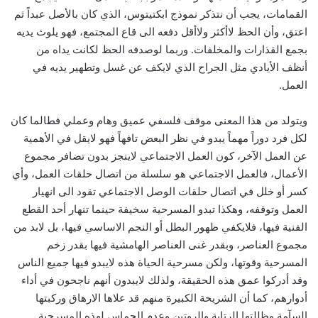
القمامات، يجب أن نتذكر نموذج ابكتيتوس، الذي كان بالأصل عبداً ثم
اعتق، وأن الحظ لاأكثر ولاأقل دفعه الى قاع المجتمع، فهو يلوث يديه
بجمع القذارات والمخلفات. وربما لوصدفه الحظ لكانت يداه من
أنظف الأيادي مثل الجراح الذي لايكف عن غسل وتطهير يديه في
العمل.
ويتولد من هذا المعنى موقف فلسفي عميق وهام وعملي فطالما كان
لكل فرد دوراً مهماً يبدو في نظر البعض تافهاً فهو لايقل في الأهمية
عن العمل الآخر، كون العمل الاجتماعي لاينجز بدون تضافر مجموع
الأعمال، فالعمل الاجتماعي هو سلسلة من اتصال حلقات العمل، وأي
كسر أو خلل في اتصال حلقات الوصل الاجتماعي تقود الى انهيار
العمل وتوقفه، وهكذا تبدو المسرحية سخيفة حينما تنهار أحد القطع
الفنية فيها، فلايكفي ظهور البطل أو النجم الاساسي فيها، بل لابد من
مجموع العناصر، وبقدر غنى العناصر الهامشية فيها بقدر زخم
المسرحية وقوتها، ولكن مسرحية الحياة هذه لايبدو فيها جميع الناس
وقد أدركوا عمق هذه الحقيقة، ولذلك لايبدون أنهم ناجحون في أداء
أدوارهم، كما أن الشريحة الكبيرة منهم قد علاها الارهاق وركبتها
السآمة وظللتها الرتابة والروتين وعدم الحماس لهذه المسرحية