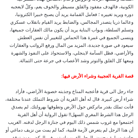
الكونية، فالهدف مفقود والقلق مسيطر والخوف يعم، وكلٌ لايعجبه
دوره ويريد تغييره ؛ فعامل القمامة يريد أن يصبح خبيرا الكترونيا،
وعالما ذريا يتصدر المجالس، والضابط يريد القيام بانقلاب عسكري
وتسلم السلطة، وبواب البناية يريد أن يكون مالك العقارات جميعها،
وينسى الجميع في غمرة هذا الحماس للتغيير أن نفس العطش
سيعود في صورة جديدة، المزيد من المال ورفع الرواتب والعقارات
والأراضي، فظل السآمة لاينجلي، والاستحواذ على النفوذ والشهرة
ومعها كل القلق والتوتر وشد الأعصاب في جرعة حتى الثمالة.
قصة القرية العجيبة وشراء الأرض فيها:
جاء رجل الى قرية فأعجبه المناخ وجذبته خصوبة الأراضي، فأراد
شراء أرض كبيرة. قال له أهل القرية أن شروط التملك عندنا مختلفة،
فأنت تملك بقدر ماتركض حول الأرض وتطوقها بهرولتك. لم يصدق
الرجل هذا الشرط المغري السهل!! تقول الرواية أن أهل القرية
اجتمعوا مع غروب شمس ذلك اليوم في جنازة الرجل لدفنه. الغريب
أن هذا الرجل لم يتعرض لأزمة قلبية، كما لم يمت من نزيف دماغي أو
حادث سيارة مجنون. الرجل الغريب استمر في الركض بدون توقف