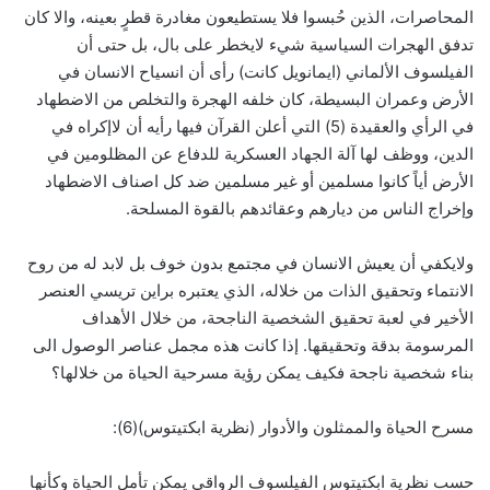
المحاصرات، الذين حُبسوا فلا يستطيعون مغادرة قطرٍ بعينه، والا كان
تدفق الهجرات السياسية شيء لايخطر على بال، بل حتى أن
الفيلسوف الألماني (ايمانويل كانت) رأى أن انسياح الانسان في
الأرض وعمران البسيطة، كان خلفه الهجرة والتخلص من الاضطهاد
في الرأي والعقيدة (5) التي أعلن القرآن فيها رأيه أن لاإكراه في
الدين، ووظف لها آلة الجهاد العسكرية للدفاع عن المظلومين في
الأرض أياً كانوا مسلمين أو غير مسلمين ضد كل اصناف الاضطهاد
وإخراج الناس من ديارهم وعقائدهم بالقوة المسلحة.
ولايكفي أن يعيش الانسان في مجتمع بدون خوف بل لابد له من روح
الانتماء وتحقيق الذات من خلاله، الذي يعتبره براين تريسي العنصر
الأخير في لعبة تحقيق الشخصية الناجحة، من خلال الأهداف
المرسومة بدقة وتحقيقها. إذا كانت هذه مجمل عناصر الوصول الى
بناء شخصية ناجحة فكيف يمكن رؤية مسرحية الحياة من خلالها؟
مسرح الحياة والممثلون والأدوار (نظرية ابكتيتوس)(6):
حسب نظرية ابكتيتوس الفيلسوف الرواقي يمكن تأمل الحياة وكأنها