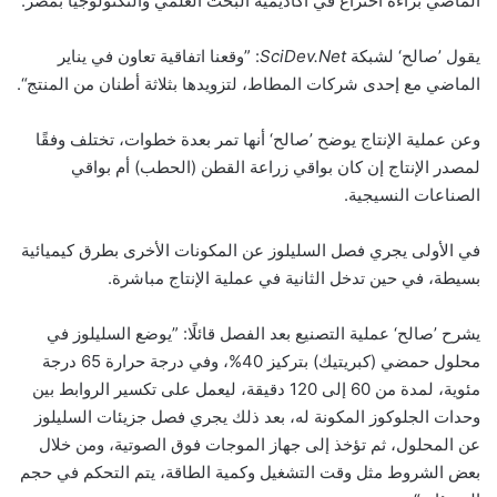
الماضي براءةَ اختراع في أكاديمية البحث العلمي والتكنولوجيا بمصر.
يقول ’صالح‘ لشبكة
SciDev.Net
: ”وقعنا اتفاقية تعاون في يناير
الماضي مع إحدى شركات المطاط، لتزويدها بثلاثة أطنان من المنتج“.
وعن عملية الإنتاج يوضح ’صالح‘ أنها تمر بعدة خطوات، تختلف وفقًا
لمصدر الإنتاج إن كان بواقي زراعة القطن (الحطب) أم بواقي
الصناعات النسيجية.
في الأولى يجري فصل السليلوز عن المكونات الأخرى بطرق كيميائية
بسيطة، في حين تدخل الثانية في عملية الإنتاج مباشرة.
يشرح ’صالح‘ عملية التصنيع بعد الفصل قائلًا: ”يوضع السليلوز في
محلول حمضي (كبريتيك) بتركيز 40%، وفي درجة حرارة 65 درجة
مئوية، لمدة من 60 إلى 120 دقيقة، ليعمل على تكسير الروابط بين
وحدات الجلوكوز المكونة له، بعد ذلك يجري فصل جزيئات السليلوز
عن المحلول، ثم تؤخذ إلى جهاز الموجات فوق الصوتية، ومن خلال
بعض الشروط مثل وقت التشغيل وكمية الطاقة، يتم التحكم في حجم