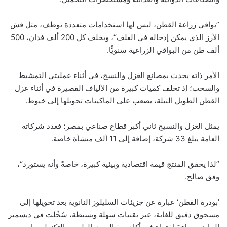
”بواقي زراعة القطن، ليس لها استخدامات متعددة توظف، مثل قش
الأرز الذي يمكن إدخاله في العلف“، ويخلف كل 200 ألف فدان، 500
ألف طن من البواقي الزراعية سنويًّا.
الأمر ذاته يحدث بمصانع الغزل والنسج، في أثناء عمليتي التمشيط
والسحب؛ إذ تخلف كميات كبيرة من الألياف القصيرة في أثناء غزل
القطن الطويل التيلة، يصعب على الماكينات تحويلها إلى خيوط.
يمثل الغزل والنسيج ثاني أكبر قطاع صناعي بمصر؛ فعدد شركاته
العامة يبلغ 33 شركة، إضافة إلى 11 ألف منشأة خاصة.
”لذا يحقق المنتج قيمة اقتصادية وبيئية كبيرة، خاصةً وأنه يستورد“،
وفق صالح.
’بودرة القطن‘ عبارة عن جزيئات السليلوز النانوية بعد تحويلها إلى
مسحوق دقيق للغاية، عبر تقنيات سهلة وبسيطة، سُجِّلت في ديسمبر