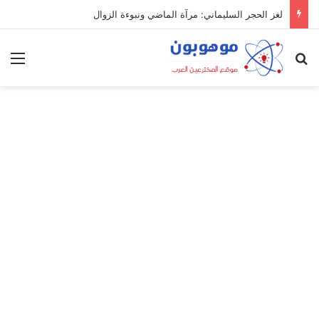
لغز الحجر السليماني: مرآة الماضي ونبوءة الزوال
بحث عن
الق