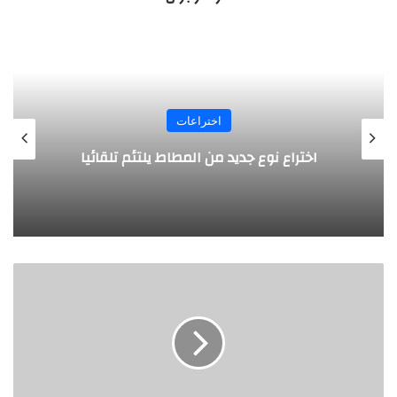
اختراعات
روبوت جديد لاستكشاف أعماق البحار
ابتكار
جديد
لتشخيص
مرضى
كورونا
عن
طريق