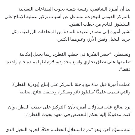
بيد أن أميرة الشافعي، رئيسة شعبة بحوث الصناعات النسجية
بالمركز القومي للبحوث، تتساءل عن أسباب تركيز عملية الإنتاج على
السليلوز القادم من حطب القطن.
تشير أميرة إلى مصادر عديدة للمادة من المخلفات الزراعية، مثل
جريد النخيل وقش الأرز، وغيرهما الكثير.
وتستطرد: ”حصر الفكرة في حطب القطن، ربما يجعل إمكانية
تطبيقها على نطاق تجاري واسع محدودة، لارتباطها بمادة خام واحدة
فقط“.
عملت أميرة قبل مدة مع باحثة بالمركز على إنتاج (بودرة القطن)،
والتي تسمى علميًّا ’سليلوز نانو ويسكر‘، وحققت نتائج إيجابية.
يرد صالح على تساؤلات أميرة بأن: ”التركيز على حطب القطن، وإن
كنت مدفوعًا إليه بحكم التخصص في معهد بحوث القطن“.
ثمة مسوِّغ آخر، وهو ”ندرة استغلال الحطب، خلافًا لجريد النخيل الذي