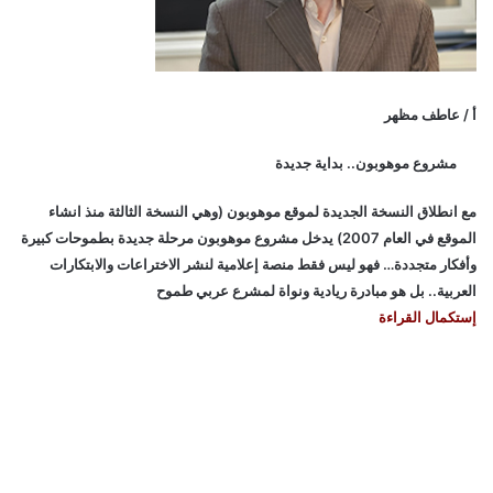
أ / عاطف مظهر
مشروع موهوبون.. بداية جديدة
مع انطلاق النسخة الجديدة لموقع موهوبون (وهي النسخة الثالثة منذ انشاء
الموقع في العام 2007) يدخل مشروع موهوبون مرحلة جديدة بطموحات كبيرة
وأفكار متجددة… فهو ليس فقط منصة إعلامية لنشر الاختراعات والابتكارات
العربية.. بل هو مبادرة ريادية ونواة لمشرع عربي طموح
إستكمال القراءة