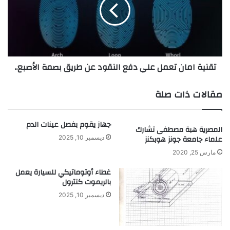
ز
ي
ر
ة
ق
ا
ا
م
ء
ا
ع
ن
تقنية امان تعمل علي دفع النقود عن طريق بصمة الأصبع..
ل
ت
ي
ع
ش
م
مقالات ذات صلة
ج
ل
ر
ع
ة
ل
جهاز يقوم بفصل عينات الدم
المصرية هبة مصطفى تشارك
ف
ي
علماء جامعة جونز هوبكنز
ديسمبر 10, 2025
ي
د
غ
ف
مارس 25, 2020
ا
ع
غطاء أوتوماتيكي للسيارة يعمل
ب
ا
بالريموت كنترول
ا
ل
ت
ديسمبر 10, 2025
ن
ا
ق
ل
و
ا
د