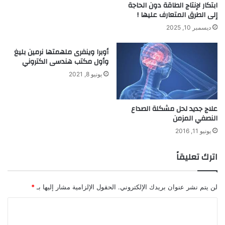
ابتكار لإنتاج الطاقة دون الحاجة
م
ع
إلى الطرق المتعارف عليها !
ا
ن
ديسمبر 10, 2025
ز
ط
و
ر
أوبرا وينفرى ملهمتها نرمين بليغ
ن
ي
وأول مكتب هندسى الكتروني
.
ق
.
ب
يونيو 8, 2021
.
ص
م
ة
علاج جديد لحل مشكلة الصداع
ا
النصفي المزمن
ل
يونيو 11, 2016
أ
ص
اترك تعليقاً
ب
ع
.
لن يتم نشر عنوان بريدك الإلكتروني.
الحقول الإلزامية مشار إليها بـ
*
.
ا
ل