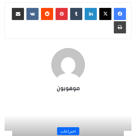
لينكدإن
‏Tumblr
بينتيريست
‏Reddit
‏VKontakte
مشاركة عبر البريد
طباعة
موهوبون
اختراعات