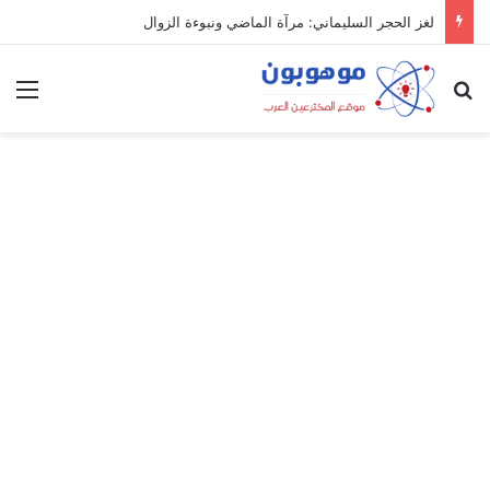
لغز الحجر السليماني: مرآة الماضي ونبوءة الزوال
بحث عن
الق