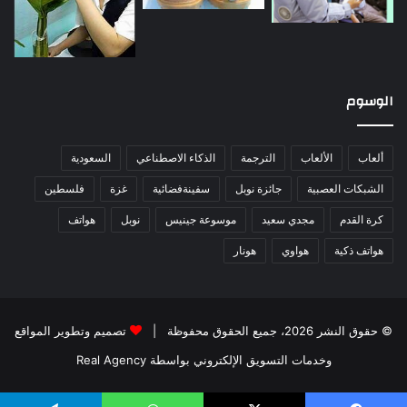
الوسوم
ألعاب
الألعاب
الترجمة
الذكاء الاصطناعي
السعودية
الشبكات العصبية
جائزة نوبل
سفينةفضائية
غزة
فلسطين
كرة القدم
مجدي سعيد
موسوعة جينيس
نوبل
هواتف
هواتف ذكية
هواوي
هونار
© حقوق النشر 2026، جميع الحقوق محفوظة |
تصميم وتطوير المواقع
وخدمات التسويق الإلكتروني بواسطة Real Agency