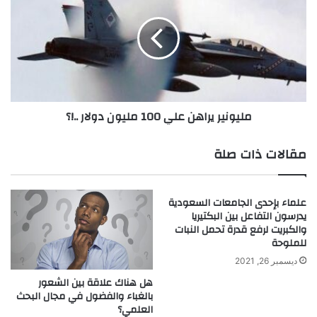
ت
ي
ف
و
و
ن
ا
ي
ئ
ر
د
ي
ر
ر
مليونير يراهن علي 100 مليون دولار ..!؟
ا
ا
ئ
ه
ع
ن
مقالات ذات صلة
ة
ع
ل
ي
علماء بإحدى الجامعات السعودية
1
يدرسون التفاعل بين البكتيريا
0
والكبريت لرفع قدرة تحمل النبات
0
للملوحة
م
ديسمبر 26, 2021
ل
ي
هل هناك علاقة بين الشعور
بالغباء والفضول في مجال البحث
و
العلمي؟
ن