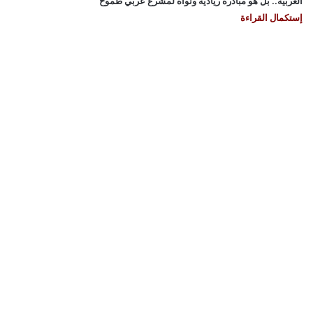
العربية.. بل هو مبادرة ريادية ونواة لمشرع عربي طموح
إستكمال القراءة