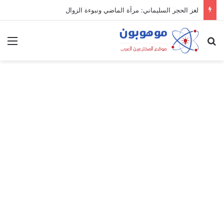
لغز الحجر السليماني: مرآة الماضي ونبوءة الزوال
بحث عن
الق