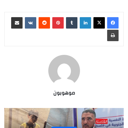
لينكدإن
‏Tumblr
بينتيريست
‏Reddit
‏VKontakte
مشاركة عبر البريد
طباعة
موهوبون