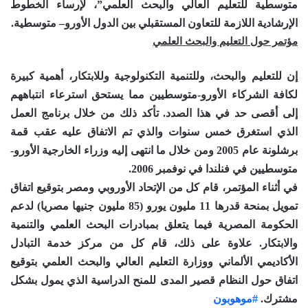
متوسطية للتعليم العالي والبحث العلمي”، لإرساء الخطوط
الإرشادية اللازمة للتعاون المستقبلي بين الدول الأورو– متوسطية.
مؤتمر حول التعليم والبحث العلمي
إن للتعليم والبحث، وللتنمية التكنولوجية وللابتكار، أهمية كبيرة
لكافة الشركاء الأورو-متوسطيين مما يستحق استرعاء انتباههم
إلى أقصى حد في هذا الصدد. تأكد ذلك من خلال برنامج العمل
الذي استغرق خمس سنوات والذي تم الاتفاق عليه عقب قمة
برشلونة عام 2005 ومن خلال ما انتهى إليه وزراء الخارجية الأورو-
متوسطيين في فنلندا في نوفمبر 2006.
في أثناء المؤتمر، قام كل من الإتحاد الأوروبي ومصر بتوقيع اتفاق
تمويل بمنحة قدرها 11 مليون يورو (85 مليون جنيها مصريا) لدعم
الحكومة المصرية فيما يتعلق بمبادرات البحث العلمي والتنمية
والابتكار. علاوة على ذلك، قام كل من مركز خدمة التبادل
الأكاديمي الألماني ووزارة التعليم العالي والبحث العلمي بتوقيع
اتفاق حول النظام قصير المدى للمنح الدراسية الذي يمول بشكل
مشترك.
#موهوبون