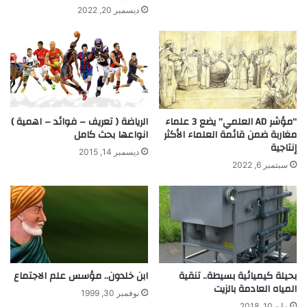
د
ديسمبر 20, 2022
و
ل
ا
ر
.
.
!
“مؤشر AD العلمي” يضع 3 علماء
الرياضة ( تعريف – فوائد – اهمية )
؟
مغاربة ضمن قائمة العلماء الأكثر
انواعها بحث كامل
إنتاجية‎‎
ديسمبر 14, 2015
سبتمبر 6, 2022
بحيلة كيميائية بسيطة.. تنقية
ابن خلدون.. مؤسس علم الاجتماع
المياه العادمة بالزيت
نوفمبر 30, 1999
مايو 10, 2018