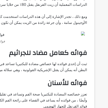
الدراسات المعملية أن زيت القرنفل يقتل 80٪ من خلايا سرطان المريء وأن الأوجينول يعزز موت خلايا سرطان عنق الرحم.
ومع ذلك ، تجدر الإشارة إلى أن هذه الدراسات استخدمت كمي
الأوجينول سامة ، وأن جرعة زائدة من الزيت يمكن أن تكون قا
فوائ
فوائه كعامل مضاد للجراثيم
ثبت أن إحدى فوائده لها خصائص مضادة للبكتيريا تساعد في وق
البطن أنه يمكن أن يقتل الإشريكية القولونية ، وهي سلالة 
فوائه للأسنان
تعزز خصائصه المضادة للبكتيريا صحة الفم وتساعد في تقليل 
وأيضًا ، من فوائده أنه يساعد في القضاء على رائحة الفم الك
فوائد القرنفل للجهاز الهضمي