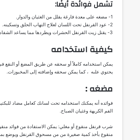
تشمل فوائدة أيضًا:
1- مضغه على معدة فارغة يقلل من الغثيان والدوار.
2- عود القرنفل تحت اللسان لعلاج التهاب الحلق وتسكينه.
3- يقتل زيت القرنفل الحشرات ويطردها مما يساعد الشفاه في الحصول على شكل جمالي أكثر جاذبية وكاملة.
كيفية استخدامه
يمكن استخدامه كاملاً أو سحقه عن طريق المضغ أو النقع في
يحتوي علىه ، كما يمكن سحقه وإضافته إلى المخبوزات.
مضغه :
فوائده أنه يمكنك استخدامه تحت لسانك كعامل مضاد للبكتي
الفم الكريهة وغثيان الصباح.
شرب قرنفل منقوع أو مغلي: يمكن الاستفادة من فوائد منق
منقوع بأخذ كمية صغيرة من من مسحوق القرنفل ويوضع بماء مغ