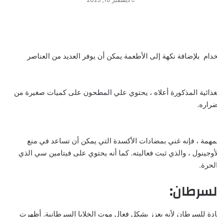
دام بلإضافة نكهة إلى الأطعمة يمكن أن يوفر العديد من العناصر
الغذائية المذكورة أعلاه ، يحتوي علي المطحون على كميات صغيرة من
ضراره.
المهمة ، فإنه غني بمضادات الأكسدة التي يمكن أن تساعد في منع
وجينول ، والذي ثبت فعاليته. كما أنه يحتوي على فيتامين سي الذي
لحرة.
لسرطان:
دة للسرطان لأنه يعزز بشكل فعال موت الخلايا السرطانية. أظهرت