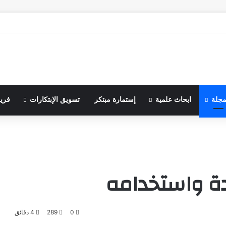
مجلة
ابحاث علمية
إستمارة مبتكر
تسويق الإبتكارات
فري
دة واستخدامه
0
289
4 دقائق