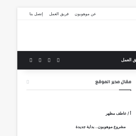
عن موهوبون
فريق العمل
إتصل بنا
‫X
فيسبوك
بحث عن
الوضع المظلم
ق العمل
مقال مدير الموقع
أ / عاطف مظهر
مشروع موهوبون.. بداية جديدة