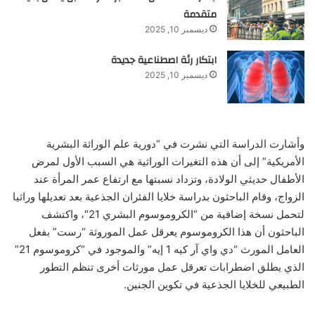
متقدمة
ديسمبر 10, 2025
ابتكار رئة اصطناعية جديدة
ديسمبر 10, 2025
وأشارت الدراسة التي نشرت في “دورية علم الوراثة البشرية
الأمريكية” إلى أن هذه التغيرات الوراثية هي السبب الأول لمرض
الأطفال حديثي الولادة، وتزداد نسبتها مع ارتفاع عمر المرأة عند
الزواج، وقام الباحثون بدراسة خلايا الفئران الجذعية بعد تعديلها وراثيا
لتحمل نسخة إضافية من “الكروموسوم البشري 21″، واكتشف
الباحثون أن هذا الكروموسوم يعرقل عمل الموروثة “رست” بفعل
العامل المورث “دي واي آر كيه 1 إيه” والموجود في “كروموسوم 21”
الذي يطلق اضطرابات تعرقل عمل مورثات أخرى تنظم التطور
الطبيعي للخلايا الجذعية في تكوين الجنين.