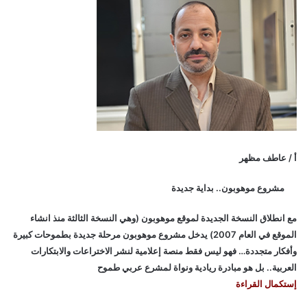
أ / عاطف مظهر
مشروع موهوبون.. بداية جديدة
مع انطلاق النسخة الجديدة لموقع موهوبون (وهي النسخة الثالثة منذ انشاء
الموقع في العام 2007) يدخل مشروع موهوبون مرحلة جديدة بطموحات كبيرة
وأفكار متجددة… فهو ليس فقط منصة إعلامية لنشر الاختراعات والابتكارات
العربية.. بل هو مبادرة ريادية ونواة لمشرع عربي طموح
إستكمال القراءة