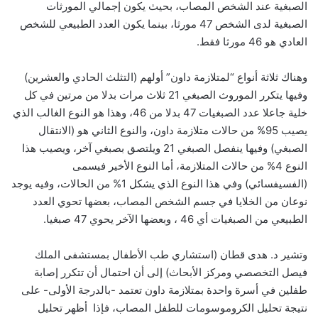
الصبغية عند الشخص المصاب، بحيث يكون إجمالي المورثات
الصبغية لدى الشخص 47 مورثا، بينما يكون العدد الطبيعي للشخص
العادي هو 46 مورثا فقط.
وهناك ثلاثة أنواع “لمتلازمة داون” أولهم (التثلث الحادي والعشرين)
وفيها يتكرر الموروث الصبغي 21 ثلاث مرات بدلا من مرتين في كل
خلية جاعلا عدد الصبغيات 47 بدلا من 46، وهذا هو النوع الغالب الذي
يصيب 95% من حالات متلازمة داون، والنوع الثاني هو (الانتقال
الصبغي) وفيها ينفصل الصبغي 21 ويلتصق بصبغي آخر، ويصيب هذا
النوع 4% من حالات المتلازمة، أما النوع الأخير فيسمى
(الفسيفسائي) وفي هذا النوع الذي يشكل 1% من الحالات، وفيه يوجد
نوعان من الخلايا في جسم الشخص المصاب، بعضها تحوي العدد
الطبيعي من الصبغيات أي 46 ، وبعضها الآخر يحوي 47 صبغيا.
وتشير د. هدى قطان (استشاري طب الأطفال بمستشفى الملك
فيصل التخصصي ومركز الأبحاث) إلى أن احتمال أن تتكرر إصابة
طفلين في أسرة واحدة بمتلازمة داون تعتمد -بالدرجة الأولى- على
نتيجة تحليل الكروموسومات للطفل المصاب، فإذا أظهر تحليل