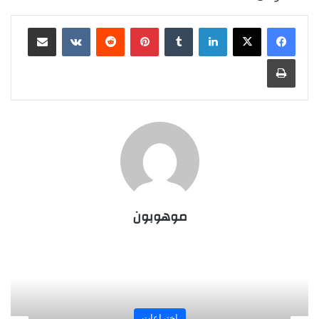
لينكدإن
‏Tumblr
بينتيريست
‏Reddit
‏VKontakte
مشاركة عبر البريد
طباعة
موهوبون
المجلة