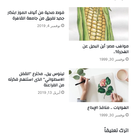
ل
ب
فوط صحية من ألياف الموز ابتكار
ا
جديد لفريق من جامعة القاهرة
ل
نوفمبر 4, 2019
د
ا
ء
مواهب مصر: أين البديل عن
!
الهجرة؟..
نوفمبر 30, 1999
لينوس ييل.. مخترع “القفل
الاسطواني” الذى استلهم فكرته
من الفراعنة
أبريل 13, 2019
الهوايات .. منافذ الإبداع
نوفمبر 30, 1999
اترك تعليقاً