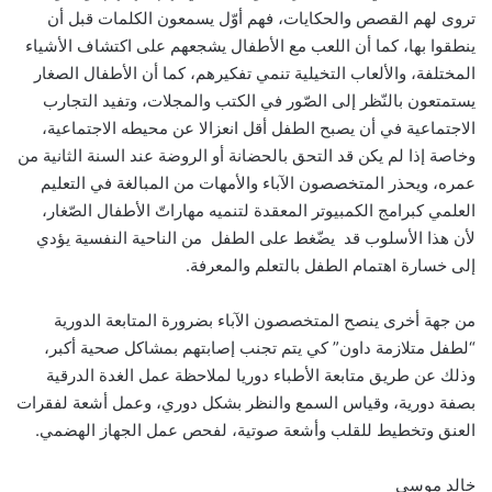
تروى لهم القصص والحكايات، فهم أوّل يسمعون الكلمات قبل أن
ينطقوا بها، كما أن اللعب مع الأطفال يشجعهم على اكتشاف الأشياء
المختلفة، والألعاب التخيلية تنمي تفكيرهم، كما أن الأطفال الصغار
يستمتعون بالنّظر إلى الصّور في الكتب والمجلات، وتفيد التجارب
الاجتماعية في أن يصبح الطفل أقل انعزالا عن محيطه الاجتماعية،
وخاصة إذا لم يكن قد التحق بالحضانة أو الروضة عند السنة الثانية من
عمره، ويحذر المتخصصون الآباء والأمهات من المبالغة في التعليم
العلمي كبرامج الكمبيوتر المعقدة لتنميه مهاراتّ الأطفال الصّغار،
لأن هذا الأسلوب قد يضّغط على الطفل من الناحية النفسية يؤدي
إلى خسارة اهتمام الطفل بالتعلم والمعرفة.
من جهة أخرى ينصح المتخصصون الآباء بضرورة المتابعة الدورية
“لطفل متلازمة داون” كي يتم تجنب إصابتهم بمشاكل صحية أكبر،
وذلك عن طريق متابعة الأطباء دوريا لملاحظة عمل الغدة الدرقية
بصفة دورية، وقياس السمع والنظر بشكل دوري، وعمل أشعة لفقرات
العنق وتخطيط للقلب وأشعة صوتية، لفحص عمل الجهاز الهضمي.
خالد موسى