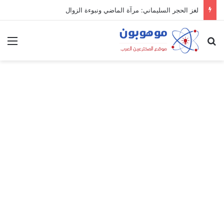
لغز الحجر السليماني: مرآة الماضي ونبوءة الزوال
بحث عن
الق