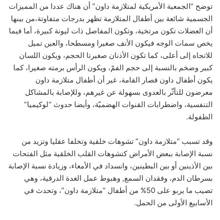
توضح “الجمعية الأمريكية لمتلازمة داون” أن هناك عددا من المميزات
الجسمية شائعة بين أطفال المتلازمة تظهر بدرجات متفاوتة،من بينها
أن العضلات تكون مرتخية، وتكون المفاصل ذات ليونة كبيرة، أما فيما
يخص سمات الوجه فيكون الأنف صغيرا ومسطحا، والعين تميل
للاتجاه إلى أعلى، كما تكون الأذنان صغيرتا الحجم، ويكون اللسان
كبير وضخم بالنسبة إلى حجم الفمّ، ويكون الرأس برمته صغيرا، كما
يكون أطفال داون قصار القامة، غير أن أطفال متلازمة داون
معرضون للتأثّر بالعدوى بسهولة عن غيرهم، وللإصابة بالمشاكل
التنفسية، واضطرابات القنوات الهضميّة، وأيضا حدوث “لوكيميا”
الطفولة.
وقد تسبب “متلازمة داون” تشوهات خلقية وتخلفا عقليا وتزيد من
نسبة الإصابة ببعض الأمراض كتشوهات القلب الخلقية مثل الفتحات
بين الأذينين أو بين البطينين، وانسداد في الأمعاء، وزيادة نسبة الإصابة
بسرطان الدم، وفقدان السمع, وهبوط عمل الغدة الدرقية، وهي
تصيب ما يربو على 50% من أطفال “متلازمة داون”، وتحدث في
الأسابيع الأولى من الحمل.