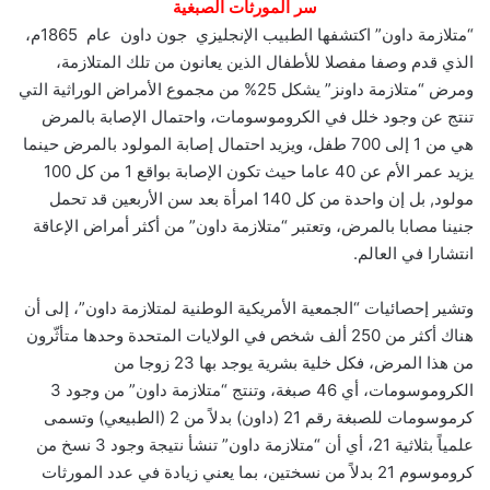
سر المورثات الصبغية
“متلازمة داون” اكتشفها الطبيب الإنجليزي جون داون عام 1865م،
الذي قدم وصفا مفصلا للأطفال الذين يعانون من تلك المتلازمة،
ومرض “متلازمة داونز” يشكل 25% من مجموع الأمراض الوراثية التي
تنتج عن وجود خلل في الكروموسومات، واحتمال الإصابة بالمرض
هي من 1 إلى 700 طفل، ويزيد احتمال إصابة المولود بالمرض حينما
يزيد عمر الأم عن 40 عاما حيث تكون الإصابة بواقع 1 من كل 100
مولود, بل إن واحدة من كل 140 امرأة بعد سن الأربعين قد تحمل
جنينا مصابا بالمرض، وتعتبر “متلازمة داون” من أكثر أمراض الإعاقة
انتشارا في العالم.
وتشير إحصائيات “الجمعية الأمريكية الوطنية لمتلازمة داون”، إلى أن
هناك أكثر من 250 ألف شخص في الولايات المتحدة وحدها متأثّرون
من هذا المرض، فكل خلية بشرية يوجد بها 23 زوجا من
الكروموسومات، أي 46 صبغة، وتنتج “متلازمة داون” من وجود 3
كرموسومات للصبغة رقم 21 (داون) بدلاً من 2 (الطبيعي) وتسمى
علمياً بثلاثية 21، أي أن “متلازمة داون” تنشأ نتيجة وجود 3 نسخ من
كروموسوم 21 بدلاً من نسختين، بما يعني زيادة في عدد المورثات