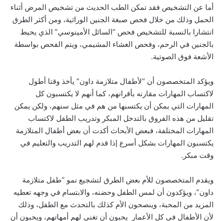
أما عن التشخيص فقد تمكن الطب الحديث من تشخيص المرض أثناء
الحمل وذلك من خلال فحص صبغة الجنين الوراثية، ومن أكثر الطرق
انتشارا بالنسبة للتشخيص فحص “السائل الأمينوسي” الذي يحيط
بالجنين في الرحم، وفحص الغشاء المشيمي، ويتم الفحص بواسطة
الأشعة فوق الصوتية.
ويؤكد المتخصصون أن “لأطفال متلازمة داون” يأخذ وقتا أطول
لاكتساب المهارات مقارنه بأقرانهم، كما أنهم لا يكتسبون كل
المهارات التي يمكن أن يكتسبها من هم في مثل سنهم، ولكن يمكن
تقليل من هذه الفروق بالتدخل المبكر وتدريب الطفل لاكتساب
المهارات المختلفة، فبعض الأبحاث أكدت أن بعض أطفال المتلازمة
يكتسبون المهارات بشكل أسرع إذا قدم لهم التدريب والتعليم في
وقت مبكر.
ويقدم المتخصصون للأم بعض الطرق لتشجيع نمو “طفل متلازمة
داون”، ويؤكدون أن لمس الطفل وحضنه، والابتسام في وجهه تعطيه
المزيد من المحبة، وينصحون الأم كذلك بالتحدث مع الطفل، وذلك
لأن الأطفال في كل الأعمار يحبون أن تغني لهم أمهاتهم، ويحبون أن