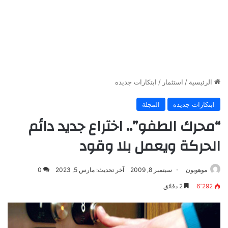
الرئيسية
/
استثمار
/
ابتكارات جديده
ابتكارات جديده
المجلة
“محرك الطفو”.. اختراع جديد دائم
الحركة ويعمل بلا وقود
موهوبون
سبتمبر 8, 2009
آخر تحديث: مارس 5, 2023
0
6٬292
2 دقائق