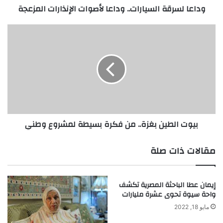
وداعا لسرقة السيارات.. وداعا لأصوات الإنذارات المزعجة
ة
ا
ل
ب
س
ي
ي
و
ا
ت
ر
ا
ا
ل
ت
ط
.
ي
.
ن
بيوت الطين بغزة.. من فكرة بسيطة لمشروع وطني
و
ب
د
غ
ا
ز
مقالات ذات صلة
ع
ة
ا
.
ل
.
إيمان عطا الباحثة المصرية تكشف
أ
م
واحة سيوة تحوى عشرة مليارات
ص
ن
و
ف
مايو 18, 2022
ا
ك