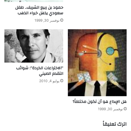
حمود بن ربيع الشريف.. طفل
سعودي يذهل خبراء الذهب
نوفمبر 30, 1999
“الاختراعات الخردة”: شوائب
التقدم الصيني
يوليو 4, 2010
هل الإبداع هو أن تكون مختلفاً؟
نوفمبر 30, 1999
اترك تعليقاً