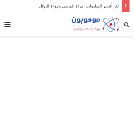
لغز الحجر السليماني: مرآة الماضي ونبوءة الزوال
بحث عن
الق