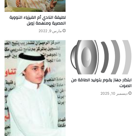
ت
ر
ا
ة
ل
ب
لطيفة النادي أم الفيزياء النووية
المصرية وملهمة زويل
إ
س
ن
ي
مارس 9, 2022
ذ
ط
ا
ة
ر
ل
ا
م
ت
ش
ا
ر
ل
و
ابتكار جهاز يقوم بتوليد الطاقة من
م
ع
الصوت
ز
و
ع
ط
ديسمبر 10, 2025
ج
ن
ة
ي