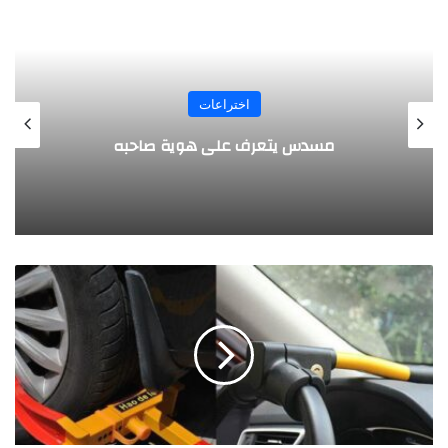
المجلة
طفل مصري يخرج قصاصات الورق من أنفه
وفمه
و
د
ا
ع
ا
ل
س
ر
ق