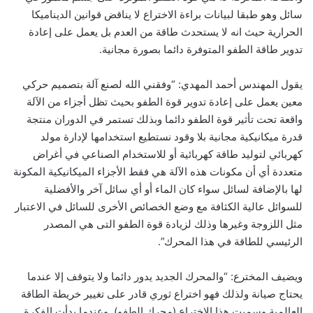
سائل وهو طبقا لبيانات براءة الاختراع لا يناقض قوانين الديناميكا
الحرارية حيث انه لا يستحدث طاقة من العدم بل يعمل على إعادة
تدوير طاقة الطفو المتوفرة دائما بصورة مجانية.
يقول المهندس أحمد المهدي: “وفقني الله لصنع آلة بتصميم حركي
معين يعمل على إعادة تدوير قوة الطفو بحيث تظل أجزاء من الآلة
واقعة تحت تأثير قوة الطفو دائما وبذلك تستمر في الدوران منتجة
قدرة ميكانيكية مجانية بلا وقود نستطيع استخدامها لإدارة مولد
كهربائي لتوليد طاقة كهربائية أو للاستخدام الصناعي في أغراض
متعددة أي أن مكونات هذه الآلة هي فقط الأجزاء الميكانيكية المكونة
لها بالإضافة لسائل سواء كان الماء أو أي سائل آخر والأفضلية
للسوائل عالية الكثافة مع وضع الخصائص الأخرى للسائل في الاعتبار
مثل اللزوجة وغيرها وذلك لزيادة قوة الطفو التى هي المصدر
الرئيسي للطاقة في هذا المحرك”.
ويضيف المخترع: “والمحرك الجديد يدور دائما ولا يتوقف إلا عندما
يحتاج صيانة ولذلك فهو اختراع ثوري قادر على تغيير خريطة الطاقة
العالمية وسميت هذا الاختراع (محرك الطفو) وعندما بدأت الفكرة