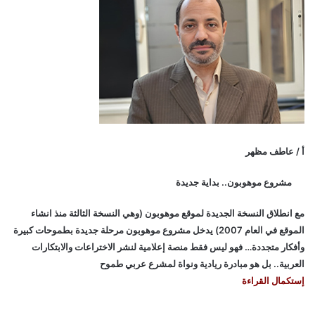
أ / عاطف مظهر
مشروع موهوبون.. بداية جديدة
مع انطلاق النسخة الجديدة لموقع موهوبون (وهي النسخة الثالثة منذ انشاء
الموقع في العام 2007) يدخل مشروع موهوبون مرحلة جديدة بطموحات كبيرة
وأفكار متجددة… فهو ليس فقط منصة إعلامية لنشر الاختراعات والابتكارات
العربية.. بل هو مبادرة ريادية ونواة لمشرع عربي طموح
إستكمال القراءة