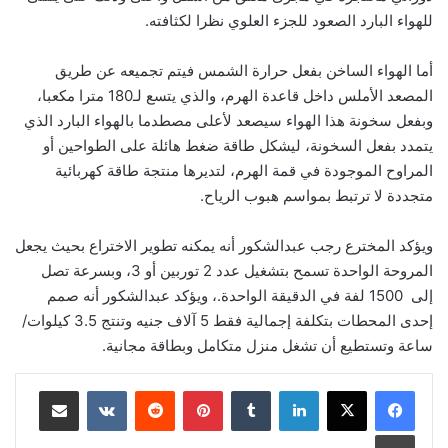
للهواء البارد الصعود للجزء العلوي نظرا لكثافته.
أما الهواء الساخن بفعل حرارة الشمس فيتم تجميعه عن طريق
المصعد الأملس داخل قاعدة الهرم، والذي يتسع لـ180 مترا مكعبا،
وبفعل سخونة هذا الهواء سيصعد لأعلى مصطدما بالهواء البارد الذي
يتمدد بفعل السخونة، ليشكل طاقة ضغط هائلة على الطواحين أو
المراوح الموجودة في قمة الهرم، لتديرها منتجة طاقة كهربائية
متجددة لا ترتبط بمواسم هبوب الرياح.
ويؤكد المخترع رجب عبدالشكور أنه يمكنه تطوير الاختراع بحيث يجعل
المروحة الواحدة تسمح بتشغيل عدد 2 توربين أو 3، وبسرعة تصل
إلى 1500 لفة في الدقيقة الواحدة.، ويؤكد عبدالشكور أنه صمم
إحدى المحطات بتكلفة إجمالية فقط 5 آلاف جنيه وتنتج 3.5 كيلوات/
ساعة وتستطيع أن تشغل منزل متكامل وبطاقة مجانية.
لينكدإن
‏Tumblr
بينتيريست
‏Reddit
‏VKontakte
مشاركة عبر البريد
طباعة