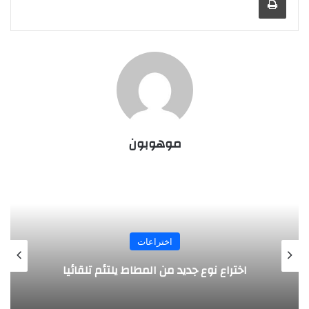
موهوبون
اختراعات
روبوت جديد لاستكشاف أعماق البحار