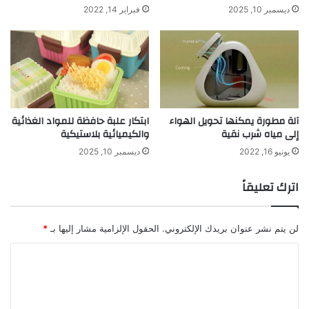
ديسمبر 10, 2025
فبراير 14, 2022
ل
ر
ك
ب
ع
ا
ب
ء
د
م
ا
ن
ل
ط
ع
ا
آلة مطورة يمكنها تحويل الهواء
ابتكار علبة حافظة للمواد الغذائية
ز
ق
إلى مياه شرب نقية
والكيميائية بلاستيكية
ي
ة
يونيو 16, 2022
ديسمبر 10, 2025
ز
ا
ل
اترك تعليقاً
ر
ي
ا
لن يتم نشر عنوان بريدك الإلكتروني.
الحقول الإلزامية مشار إليها بـ
*
ح
ا
ل
ت