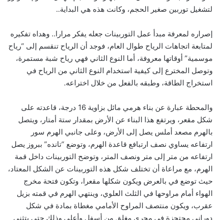
لتشغيل توربين صغير الحجم، وكانت هذه هي البداية..
إصراره لمعرفة مبدأ عمل التوربينات جعله يفكر مرارا.. وهداه تفكيره
لمتابعة اتجاهات الرياح طوال العام، فوجد أن الرياح تنقسم إلى “رياح
موسمية” أوقاتها معروفة، أما النوع الثاني فهي رياح شبة مستمرة،
وتوصل المخترع إلى كيفية استخدام النوع الثاني من الرياح في
استخراج الطاقة، وطبقه بالفعل من خلال اختراعه.
والمحطة عبارة عن بناء هرمي مائل بزاوية 16 درجة، قاعدته على
شكل مقعر، ويرتفع هذا البناء عن الأرض بمقدار ستة أمتار، ويتصل
بالهرم مصعد أملس يصل إلى الأرض، وعلى جانبي الهرم سور
ارتفاعه يساوي نصف ارتبافع قاعدة الهرم، وتوضع “تانده” ببروز يصل
ارتفاعه من متر إلى متر ونصف المتر، وتوضح التوربينات داخل قمة
الهرم، مع مراعاة أن تختلف شكل هذه التوربينات عن الشكل المعتاد،
حيث توضع في بالعرض ويكون شكلها مقعرا، وتكون فتحة مخرج
الهواء أمام مراوحها في الثلث العلوي، وينتهي الهرم في قمته بزيل
عقرب، ويكون منتصف المراوح الأمامي مغطاة بمادة في شكل
دوراني محتجزة في مجرى مغلق من أسفل وأعلى وذلك حتى يتثنى