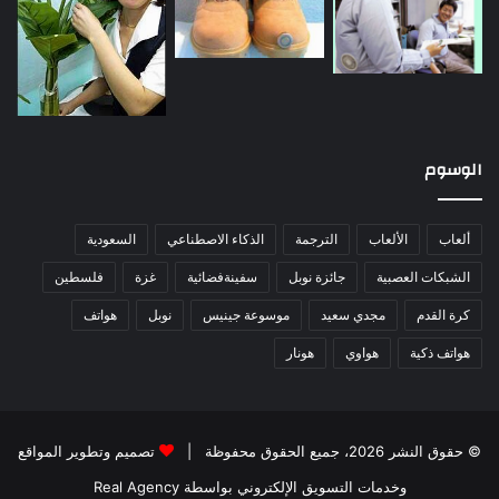
الوسوم
ألعاب
الألعاب
الترجمة
الذكاء الاصطناعي
السعودية
الشبكات العصبية
جائزة نوبل
سفينةفضائية
غزة
فلسطين
كرة القدم
مجدي سعيد
موسوعة جينيس
نوبل
هواتف
هواتف ذكية
هواوي
هونار
© حقوق النشر 2026، جميع الحقوق محفوظة |
تصميم وتطوير المواقع
وخدمات التسويق الإلكتروني بواسطة Real Agency