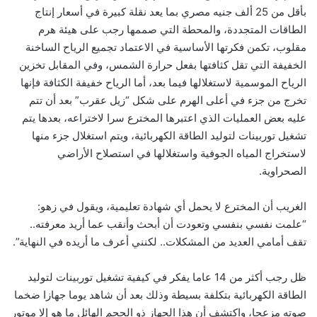
بأقل من 25 ألف جنيه مصري بما يعد نقلة كبيرة في أسعار إنتاج
الطاقات المتجددة، والمحطة التي صممها رجب على هيئة هرم
مقلوب، تكمن فكرتها الأساسية في الاعتماد تجميع الرياح الساخنة
الخفيفة التي تقل كثافتها بفعل حرارة الشمس، وفي المقابل تخزين
الرياح الموسمية لاستغلالها فيما بعد، أما الرياح خفيفة الكثافة فإنها
تخرج من جزء في أعلى الهرم على شكل “زيل عقرب” بعد أن تتم
عليه بعض العمليات الذي اعتبرها المخترع سرا لاختراعه، بعدها يتم
تشغيل توربينات لتوليد الطاقة الكهربائية، ويتم استغلال جزء منها
لاستخراج المياه الجوفية واستغلالها في استصلاح الأراضي
الصحراوية.
الغريب أن المخترع لا يحمل أي شهادة تعليمية، ويقول في زهو:
“علمت نفسي بنفسي وتعودت أن أبحث وأنقب عما أريد معرفته..
تقف أمامي العديد من المشكلات.. لكنني أعرف ما أريده في النهاية”.
ظل رجب أكثر من 14 عاما يفكر في كيفية تشغيل توربينات لتوليد
الطاقة الكهربائية بتكلفة بسيطة وذلك بعد أن شاهد يوما جهازا ضخما
صوته مزعجا، واكتشف أن هذا الجهاز ذو الحجم الهائل ما هو إلا موتور