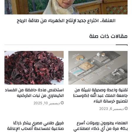
ك
.
ف
.
ا
ا
العنفة.. اختراع جديد لإنتاج الكهرباء من طاقة الرياح
ء
خ
ة
ت
ع
ر
مقالات ذات صلة
ا
ا
ل
ع
ي
ج
ة
د
ب
ي
ا
د
ل
ل
ا
إ
ش
ن
تقنية واعدة وصديقة للبيئة من
استخلاص مادة حافظة من الفساد
ت
جامعة الملك عبد الله (كاوست)
الكيماوي من نبات الكركديه
ت
لتصنيع خرسانة البناء
ر
ا
ديسمبر 10, 2025
ا
ج
ديسمبر 6, 2023
ك
ا
م
ل
العلماء يطورون روبوتات أسرع
فريق طلابي مصري يبتكر ذراعًا
ع
ك
بـ40 مرة من أي ذكاء اصطناعي
صناعية لمساعدة أصحاب الإعاقة
م
ه