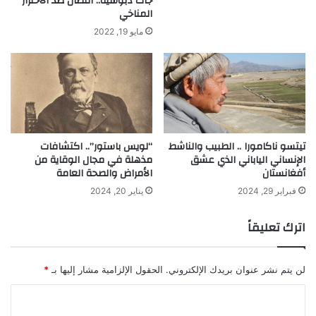
جاك دبوشيه.. النضال ضد الأحترار
"
المناخي
ي
مايو 19, 2022
د
خ
ل
م
و
س
و
ع
تيتسو ناكامورا .. الطبيب والناشط
“لويس باستور”.. اكتشافات
الإنساني الياباني الذي عشق
مذهلة في مجال الوقاية من
ة
أفغانستان
الأمراض والصحة العامة
ج
ي
فبراير 29, 2024
يناير 20, 2024
ن
ي
اترك تعليقاً
س
لن يتم نشر عنوان بريدك الإلكتروني.
الحقول الإلزامية مشار إليها بـ
*
ا
ل