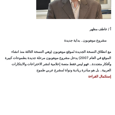
أ / عاطف مظهر
مشروع موهوبون.. بداية جديدة
مع انطلاق النسخة الجديدة لموقع موهوبون (وهي النسخة الثالثة منذ انشاء
الموقع في العام 2007) يدخل مشروع موهوبون مرحلة جديدة بطموحات كبيرة
وأفكار متجددة… فهو ليس فقط منصة إعلامية لنشر الاختراعات والابتكارات
العربية.. بل هو مبادرة ريادية ونواة لمشرع عربي طموح
إستكمال القراءة