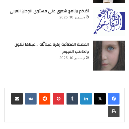
أضخم برنامج شعري على مستوى الوطن العربي
ديسمبر 10, 2025
الطفلة الفضائية زهرة عبدالله .. عيناها تتلون
وتخاطب النجوم
ديسمبر 10, 2025
لينكدإن
‏Tumblr
بينتيريست
‏Reddit
‏VKontakte
مشاركة عبر البريد
طباعة