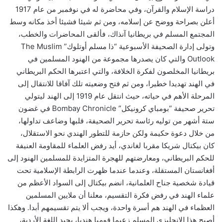
دراسة الإسلام والقرآن، وفي محاضرة له في نوفمبر من عام 1917
أعلن بصراحة ووضح عن إسلامه، ومن ثم شيئا فشيئا أخذ مكانه وسط
المجتمع المسلم في بريطانيا آنذاك، فألقى المحاضرات والخطب،
وتولى إدارة الصحيفة الأسبوعية “ذا مسلم أوتلوك” The Muslim
Outlook والتي كان يصدرها مجموعة من الهنود المسلمين في
بريطانيا المخلصون لفكرة الخلافة، والتي اعتبرها الحكم البريطاني
في الهند تهديدا خطيرا، ومن ثم فتح وضعيته تلك آفاقا للانتقال إلى
المرحلة الأهم في حياته، حيث انتقل عام 1919 إلى الهند ليتولي
تحرير صحيفة “بومباي كرونيكل” Bombay Chronicle في غضون
ستة أشهر من توليه رئاسة تحرير الصحيفة، قلبها وضاعف تداولها،
من خلال دعوة حكيمة ولكن حازمة للتطور الهندي نحو الاستقلال،
كان بيكتال شريكا مقربا لغاندي، أيد رفض العلماء للمقاومة العنيفة
للحكم البريطاني، ومعارضتهم للهجرة المتزايدة للمسلمين الهنود إلى
أفغانستان المستقلة، وعندما عندما ظهرت الرابطة الإسلامية تحت
قيادة شخصية جناح العلمانية، انضم بيكتال إلى السواد الأعظم من
علماء الهند في رفض فكرة التقسيم، معلنا أن ملايين المسلمين
العظماء في الهند هم أسرة واحدة، ويجب ألا يتم تقسيمهم أبدا. وهكذا
أصبح هذا الإنجليزي المسلم زعيما قوميا هنديا، يجيد اللغة الأردية،