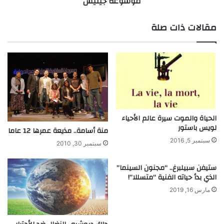
موسوعة جينيس
ي
"
ا
ر
مقالات ذات صلة
ت
ج
و
ل
ا
ط
ل
ا
ق
ئ
ر
ر
ى
ا
ت
ا
الحياة والموت سيرة عالم الأحياء
ل
لويس باستور
منة أسامة.. مذيعة عمرها 12 عاما
و
سبتمبر 5, 2016
سبتمبر 30, 2010
ر
ق
ستيفن سبيلبرغ.. “مجنون السينما”
ا
الذي بدأ حياته الفنية “متسللا”!
ل
م
مارس 16, 2019
ط
و
ي