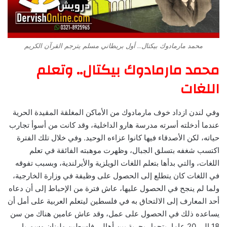
محمد مارمادوك بيكتال.. أول بريطاني مسلم يترجم القرآن الكريم
محمد مارمادوك بيكتال.. وتعلم
اللغات
وفي لندن ازداد خوف مارمادوك من الأماكن المغلقة المقيدة الحرية
عندما أدخلته أسرته مدرسة هارو الداخلية، وقد كانت من أسوأ تجارب
حياته، لكن الأصدقاء فيها كانوا عزاءه الوحيد. وفي خلال تلك الفترة
اكتسب شغفه بتسلق الجبال، وظهرت موهبته الفائقة في تعلم
اللغات، والتي بدأها بتعلم اللغات الويلزية والأيرلندية، وبسبب تفوقه
في اللغات كان يتطلع إلى الحصول على وظيفة في وزارة الخارجية،
ولما لم ينجح في الحصول عليها، عاش فترة من الإحباط إلى أن دعاه
أحد المعارف إلى الالتحاق به في فلسطين ليتعلم العربية على أمل أن
يساعده ذلك في الحصول على عمل، وقد عاش عامين هناك من سن
18 إلى 20 عاما، يتجول بحرية بين أهالي فلسطين ولبنان وسوريا،