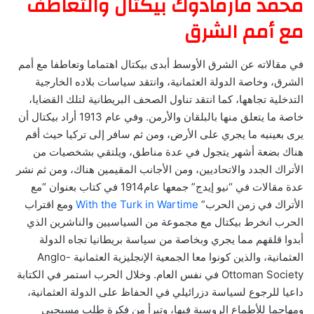
محمد مارمادوك بيكتال والتعاطف
مع أمم الشرق
في مقالاته عن الشرق الأوسط أبدى بيكتال اهتماما وتعاطفا مع أمم
الشرق، وخاصة الدولة العثمانية، وانتقد سياسات بلاده الخارجية
التدخلية تجاهها، كما انتقد تناول الصحف البريطانية لتلك القضايا،
خاصة ما يتعلق منها بالبلقان والأرمن. وفي عام 1913 أراد بيكتال أن
يرى بعينيه ما يجري على الأرض، ومن ثم سافر إلى تركيا حيث أقم
هناك بضعة أشهر يتجول في عدة مناطق، ويلتقي بشخصيات من
الأتراك الجدد والاتحاديين، ومن الأجانب المقيمين هناك، ومن ثم نشر
عدة مقالات في “نيو إيدج” جمعها عام1914 في كتاب بعنوان “مع
الأتراك في زمن الحرب”
With the Turk in Wartime
ومع اقتراب
الحرب انخرط بيكتال مع مجموعة من السياسيين والناشرين الذي
أبدوا قلقهم مما يجري وبخاصة من سياسة بريطانيا تجاه الدولة
العثمانية، والذين كونوا معا الجمعية الإنجليزية العثمانية Anglo-
Ottoman Society في نفس العام. وخلال الحرب استمر في الكتابة
داعيا للرجوع لسياسة دزرائيلي في الحفاظ على الدولة العثمانية،
ومهاجما للأطماع الروسية فيها، وتبرأ من فكرة طلب مسيحيي