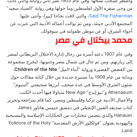
واضطر لسحب نسخها. وفي عام 1903 نشر ثاني رواياته والتي كانت
من وحي سفره الأول لفلسطين وما حولها وهي رواية “الصياد سعيد”
Said The Fisherman
، والتي لاقت نجاحا كبيرا، وأثنى عليها
المجتمع الأدبي حينئذ، ومن ثم توالت أعماله الأدبية التي عبرت عن
أجواء الشرق، أو عن موطن طفولته في سوفولك.
محمد بيكتال في مصر
وفي عام 1907 دعته أسرة من رجال إدارة الاحتلال البريطاني لمصر
إلى زيارتهم، ومن ثم جال في شمال مصر وجنوبها، ليخرج بمجموعة
من القصص القصيرة ورواية “أبناء النيل”
Children of the Nile
.
وبداية من عام 1909 بدأ مسيرة جديدة من خلال كتابة مقالات حول
شئون الشرق الأوسط في عدة صحف، أبرزها صحيفتي “أثينيوم”
Athenaeum و”نيو إيدج” New Age متناولا فيها أحدث الكتب
والأعمال الأدبية عن تركيا وفلسطين ومصر، كما قام بمراجعة وتحرير
كتاب صديقه القس الإنجيلي في دمشق جيمس هاناور James
Hanauer والذي يتضمن مختارات من الحكايات الإسلامية والمسيحية
واليهودية بعنوان “فولكلور الأرض المقدسة” Folklore of the Holy
Land.