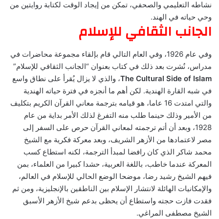
نشاطه التعليمي والصحفي، تمكن من إيجاد الوقت لكتابة روايتين من
وحي حياته في الهند.
الجانب الثقافي للإسلام
وفي عام 1926، وفي العام التالي قام بإلقاء مجموعة محاضرات في
مدراس، نُشرت بعد ذلك في كتاب بعنوان “الجانب الثقافي للإسلام”
The Cultural Side of Islam
، والذي لا يزال يُقرأ على نطاق واسع
في شبه القارة الهندية. لكن أهم ما أنجزه في فترة حياته الهندية
والتي امتدت 16 عاما، هو قيامه بترجمة معاني القرآن الكريم بتكليف
من الأمير وذلك حينما طلب منه التفرغ لذلك الأمر بداية من عام
1928، وبعد أن أتم ترجمته لمعاني القرآن حرص على السفر إلى
مصر لاعتمادها من الأزهر الشريف، وبعد معركة فكرية مع الشيخ
محمد شاكر الذي كان رافضا لمبدأ الترجمة، لكنه استطاع كسب
المعركة عندما خاطب، باللغة العربية، حشدا كبيرا من العلماء، بمن
فيهم الشيخ رشيد رضا، موضحا الوضع الحالي للإسلام في العالم،
والإمكانيات الهائلة لانتشار الإسلام بين الناطقين بالإنجليزية، ومن ثم
فقدت فازت حجته واستطاع أن يحظى بدعم شيخ الأزهر الأسبق
الشيخ مصطفى المراغي.