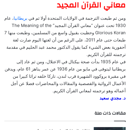
معاني القرآن المجيد
ومن ثم طبعت الترجمة في الولايات المتحدة أولا ثم في
بريطانيا
، عام
1930 تحت عنوان “معاني القرآن المجيد” The Meaning of the
Glorious Koran وحظيت بقبول واسع من المسلمين، وطبعت منها 7
طبعات حتى عام 2011، على الرغم من أن لغتها اليوم صارت لغة
أحفورية بعض الشيء كما يقول الدكتور محمد عبد الحليم في مقدمة
ترجمته للقرآن الكريم.
في عام 1935 بدأت صحة بيكتال في الاعتلال، ومن ثم عاد إلى
بريطانيا ليتوفى في مايو من عام 1936 عن عمر يناهز 61 عام، ويدفن
في مقبرة بروكوود الشهيرة قرب لندن، تاركا خلفه تراثا كبيرا من
الأعمال الروائية والقصصية والمقالات والمحاضرات فضلا عن أجل
أعماله وهو ترجمته لمعاني القرآن الكريم.
د. مجدي سعيد
مقالات ذات صلة