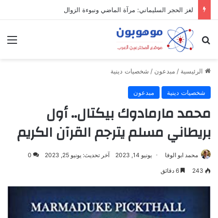
ميدل إيست: منظومة رقمية متكاملة تعيد تعريف التجارة والعمل والتواصل في مكان واحد
بحث عن
الق
الرئيسية
/
مبدعون
/
شخصيات دينية
شخصيات دينية
مبدعون
محمد مارمادوك بيكتال.. أول
بريطاني مسلم يترجم القرآن الكريم
محمد ابو الوفا
يونيو 14, 2023
آخر تحديث: يونيو 25, 2023
0
243
6 دقائق