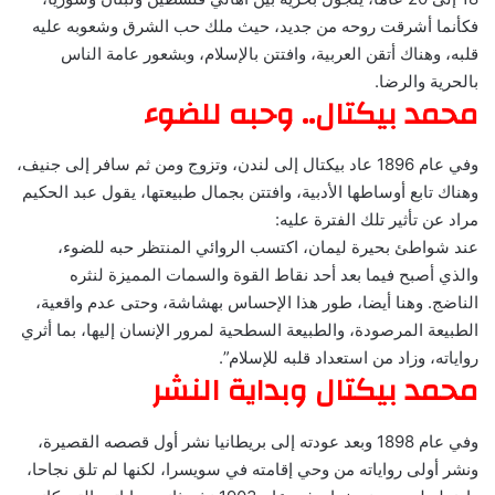
فكأنما أشرقت روحه من جديد، حيث ملك حب الشرق وشعوبه عليه
قلبه، وهناك أتقن العربية، وافتتن بالإسلام، وبشعور عامة الناس
بالحرية والرضا.
محمد بيكتال.. وحبه للضوء
وفي عام 1896 عاد بيكتال إلى لندن، وتزوج ومن ثم سافر إلى جنيف،
وهناك تابع أوساطها الأدبية، وافتتن بجمال طبيعتها، يقول عبد الحكيم
مراد عن تأثير تلك الفترة عليه:
عند شواطئ بحيرة ليمان، اكتسب الروائي المنتظر حبه للضوء،
والذي أصبح فيما بعد أحد نقاط القوة والسمات المميزة لنثره
الناضج. وهنا أيضا، طور هذا الإحساس بهشاشة، وحتى عدم واقعية،
الطبيعة المرصودة، والطبيعة السطحية لمرور الإنسان إليها، بما أثري
رواياته، وزاد من استعداد قلبه للإسلام”.
محمد بيكتال وبداية النشر
وفي عام 1898 وبعد عودته إلى بريطانيا نشر أول قصصه القصيرة،
ونشر أولى رواياته من وحي إقامته في سويسرا، لكنها لم تلق نجاحا،