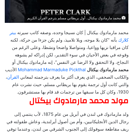
محمد مارمادوك بيكتال.. أول بريطاني مسلم يترجم القرآن الكريم
محمد مارمادوك بيكتال | كان نسيجا وحده، وصفه كاتب سيرته
بيتر
كلارك
بأنه “كان بلا موجه، وبلا تلاميذ، ولم يكن جزءا من حركة، لكنه
كان مراقبا نزيها وواعيا، ومتواصلا واضحا ونشطا، وعلى الرغم من
وقوعه في بعض الأحيان في سوء التقدير، لكن إدراكه لم يشوهه
النجاح، ولا التحقق ولا الرضا عن النفس”، إنه مارمادوك بيكتال أو
محمد مارمادوك بيكتال
Mohammad Marmaduke Pickthal
الأديب
والكاتب الصحفي، الذي يعرف أكثر ما يعرف بترجمته لمعاني
القرآن
،
والتي كانت أول ترجمة يقوم بها بريطاني مسلم، حيث نشرت عام
1930، وكان كل ما سبقها من ترجمات قد قام بها مستشرقون.
مولد محمد مارمادوك بيكتال
ولد مارمادوك في لندن في أبريل من عام 1875، لأب ينتمي إلى
رجال الدين الأنجليكانيين، وأم من أصول أيرلندية، وعاش طفولته في
ريف مقاطعة سوفولك إلى الجنوب الشرقي من لندن، وعندما توفي