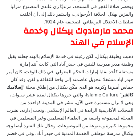
ويحضر صلاة الفجر في المسجد، مرتديًا زي غاندي المصنوع منزليا
والمزين بهلال الخلافة الأرجواني.، واستمر ذلك إلى أن أغلقت
سلطات الاحتلال البريطاني الصحيفة عام 1924.
محمد مارمادوك بيكتال وخدمة
الإسلام في الهند
ذهبت وظيفة بيكتال، لكن رغبته في خدمة الإسلام بالهند جعلته يقبل
وظيفة مدير مدرسة للبنين في حيدر آباد التي كانت آنئذ إمارة
مستقلة كأحد بقايا إمارات الحكم المغولي. في ذلك الوقت، كان أمير
حيدر آباد منشغلا بتحويل عاصمته إلى واحة للثقافة والفن. وقد كان
حماس أميرها وكرمه هو الذي مكّن بيكتال من إطلاق مجلة “
إسلاميك
كالشر
” Islamic Culture، والتي حررها بيكتال لمدة عشر سنوات،
وهي لا تزال مستمرة حتى الآن، تنشر في المدينة كواحدة من
المجلات الأكاديمية الرائدة في العالم الإسلامي. وتحت إدارته، نشرت
المجلة لمجموعة واسعة من العلماء المسلمين وغير المسلمين في
مجموعة كبيرة ومتنوعة من الموضوعات. وخلال تلك الفترة أيضا وجه
بيكتال مدرسة موظفي الخدمة المدنية في حيدر أباد، وفي في خضم