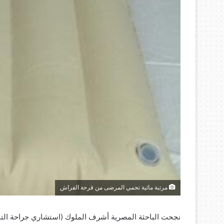
مرتبة مائية تحمي المرضى من قرحة الفراش
نجحت الباحثة المصرية أشرف الملوك (استشاري جراحة التج