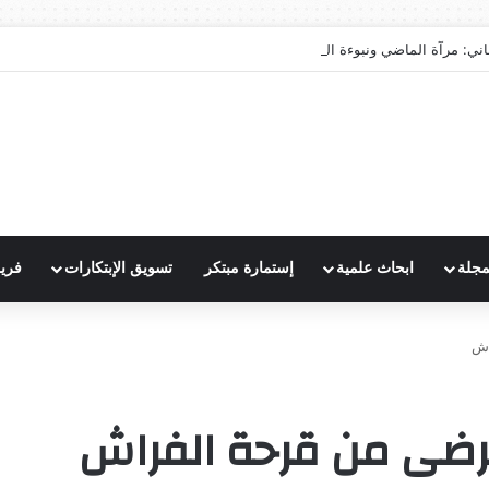
اني: مرآة الماضي ونبوءة الزوال
مجلة
ابحاث علمية
إستمارة مبتكر
تسويق الإبتكارات
فري
اش
مرضى من قرحة الفراش