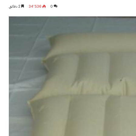
0
34٬536
2 دقائق