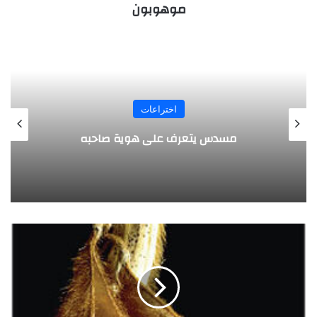
موهوبون
المجلة
طفل مصري يخرج قصاصات الورق من أنفه
وفمه
ط
ر
ي
ق
ة
ت