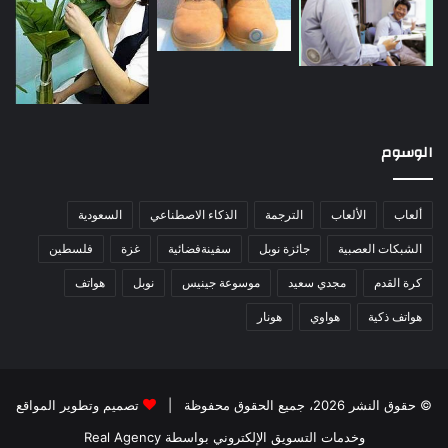
الوسوم
ألعاب
الألعاب
الترجمة
الذكاء الاصطناعي
السعودية
الشبكات العصبية
جائزة نوبل
سفينةفضائية
غزة
فلسطين
كرة القدم
مجدي سعيد
موسوعة جينيس
نوبل
هواتف
هواتف ذكية
هواوي
هونار
© حقوق النشر 2026، جميع الحقوق محفوظة |
تصميم وتطوير المواقع
وخدمات التسويق الإلكتروني بواسطة Real Agency