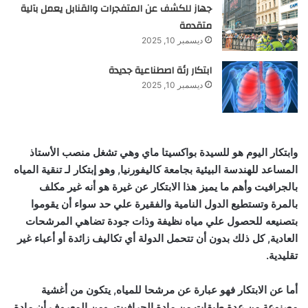
جهاز للكشف عن المتفجرات والقنابل يعمل بآلية
متقدمة
ديسمبر 10, 2025
ابتكار رئة اصطناعية جديدة
ديسمبر 10, 2025
وابتكار اليوم هو للسيدة بواكسيتا ماي وهي تشغل منصب الأستاذ
المساعد للهندسة البيئية بجامعة كاليفورنيا, وهو إبتكار لـ تنقية المياه
بالجرافيت وأهم ما يميز هذا الابتكار عن غيرة هو أنه غير مكلف
بالمرة وتستطيع الدول النامية والفقيرة علي حد سواء أن يقوموا
بتصنيعه للحصول علي مياه نظيفة وذات جودة تضاهي المرشحات
العادية, كل ذلك بدون أن تتحمل الدولة أي تكاليف زائدة أو أعباء غير
تقليدية.
أما عن الابتكار فهو عبارة عن مرشحا للمياه, يتكون من أغشية
مصنوعة من عدة طبقات من مادة الجرافيت, ومن المعروف أن مادة