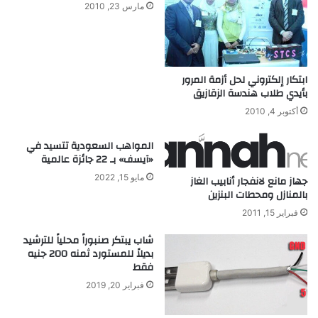
مارس 23, 2010
ئ
م
ة
ل
غ
ابتكار إلكتروني لحل أزمة المرور
ا
بأيدي طلاب هندسة الزقازيق
ت
أكتوبر 4, 2010
س
ك
المواهب السعودية تتسيد في
ا
«آيسف» بـ 22 جائزة عالمية
ي
ب
مايو 15, 2022
جهاز مانع لانفجار أنابيب الغاز
بالمنازل ومحطات البنزين
ل
ل
فبراير 15, 2011
ت
ر
شاب يبتكر صنبوراً محلياً للترشيد
بديلاً للمستورد ثمنه 200 جنيه
ج
فقط
م
ة
فبراير 20, 2019