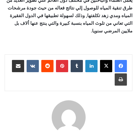
يعمل العلماء والباحثين في مختلف دول العالم علي تطوير العديد من
طرق تنقية المياه للوصول إلي نتائج فعاله من حيث جودة مرشحات
المياه ومدي زهد تكلفتها, وذلك لسهولة تطبيقها في الدول الفقيرة
التي تعاني من تلوث المياه بنسبة كبيرة والتي ينتج عنها ألاف بل
ملايين المرضي سنويا.
لينكدإن
‏Tumblr
بينتيريست
‏Reddit
‏VKontakte
مشاركة عبر البريد
طباعة