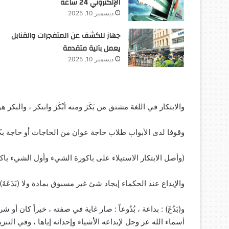
الإلكتروني 24 ساعة
ديسمبر 10, 2025
جهاز للكشف عن المتفجرات والقنابل
يعمل بآلية متقدمة
ديسمبر 10, 2025
والابتكار في اللغة مشتق من بَكَرَ ومنه أبْكَرَ وابتكر ، والبك
وقوفا لدى الأبواب طلاب حاجة عوان من الحاجات أو حاجة بكر
(وأصل الابتكار الاستيلاء على باكورة الشيء وأول الشيء باكو
والإبداع عند الحكماء إيجاد شئ غير مسبوق بمادة ولا (بَدَعَهُ
و(بَدُعَ) : بداعة ، بُدُوعاً : صار غاية في صفته ، خيراً كان أو شراً