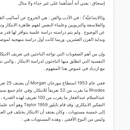
إسحاق : يعني أنه أنشأهما على غير حذاء ولا مثال
و(الابتداعِيَّة ُ) : في الأدب والفن : هي الخروج عن أساليب
والفلاسفة والتربويين وعلماء النفس لفهم ظاهرة الابتكار وتفسير
عن الوضوح . ولم يتم دراسته دراسة علمية يتوافر لها قدر من
وبداية القرن العشرين. وربما كانت أول دراسة منهجية لموضوع الابتكار قد 
وإن من أهم الصعوبات التي تواجه الباحثين في تعريف الابتك
النفسية التي انطلق منها الباحثون لدراسة الابتكار ، والتي نت
مع ازدياد في غموض هذا المفهوم .
التفكير الابتكاري. وق
إلى خمسة مستويات ، وكان يعتقد أن الابتكار يختلف في الع
وليس من النوع الأفقي ، وهذه المستويات هي :