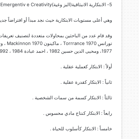
5- الابتكارية الانبثاقية(البز وغية)Emergentiv e Creativity:
وهي أعلى مستويات الابتكارية حيث نجد مبدأ أو افتراضاً جديدا
وقد قام عدد من الباحثين بمحاولات متعددة لتصنيف تعريفات
1977، ومحيى الدين حسين 1982 ، احمد عبادة 1984 ، 1992 ، ويمكن الجمع بين هذه التصنيفات في خمس جوانب رئيسية وهي :
أولاً : الابتكار كعملية عقلية .
ثانياً : الابتكار كقدرة عقلية .
ثالثاً : الابتكار كسمة من سمات الشخصية .
رابعاً : الابتكار كنتاج مادي محسوس .
خامساً : الابتكار كأسلوب للحياة .