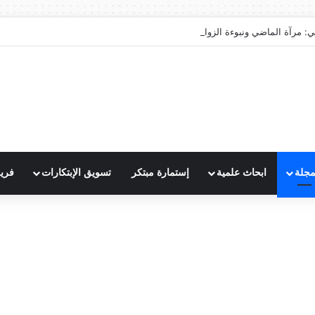
ي: مرآة الماضي ونبوءة الزوال
مجلة
ابحاث علمية
إستمارة مبتكر
تسويق الإبتكارات
فري