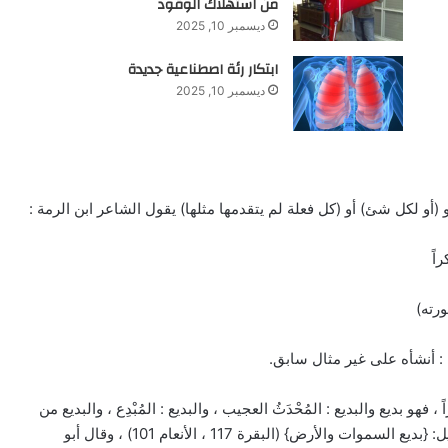
من استهلاك الوقود
ديسمبر 10, 2025
ابتكار رئة اصطناعية جديدة
ديسمبر 10, 2025
ر هو (أو لكل شئ) أو (كل فعلة لم يتقدمها مثلها) يقول الشاعر ابن الرمة :
اً
رته)
) : أنشأه على غير مثال سابق.
 ، فهو بديع والبديع : المُحْدَثُ العجيب ، والبديع : المُبْدِع ، والبديع من
أسماء الله عز وجل لإبداعه الأشياء وإحداثه إياها ، وفي التنزيل: {بديع السموات والأرض} (البقرة 117 ، الأنعام 101) ، وقال أبو