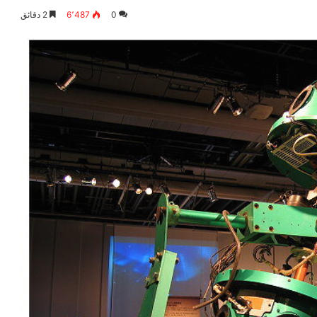
0
6٬487
2 دقائق