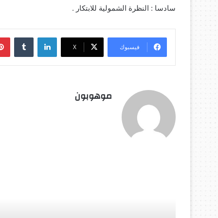
سادسا : النظرة الشمولية للابتكار .
لينكدإن
‏Tumblr
فيسبوك
‫X
موهوبون
أق