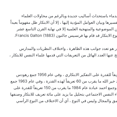
 القدماء باستحداث أساليب جديدة وبالرغم من محاولات العلماء
ها وبيان العوامل المؤدية إليها ، إلا أن الابتكار ظل مفهوماً بعيداً
 الموضوعية والمنهجية العلمية إلا في نهاية القرن التاسع عشر
قام بها فرنسيس جالتون Francis Galton (1883).
ار هو تعدد جوانب هذه الظاهرة ، واختلاف النظريات والمدارس
ج عنها العدد الهائل من التعريفات التي قدمها علماء النفس للابتكار ،
ففي عام 1953 استطاع مورجان Morgan أن يصنف 25 تعريفاً للقدرة على التفكير الابتكاري ، وفي عام 1956 جمع رهودس
Rhodes ما يقرب من 32 تعريفاً للابتكار، وفي عام جمع سيد خير الله ما يقرب من 60 تعريفاً لهذه القدرة ، وفي عام 1963 جمع
عبدالسلام عبدالغفار ما يقرب من 100 تعريف لهذه القدرة ، وجمع احمد عبادة عام 1984 ما يقرب من 150 تعريفاً للقدرة على
د قام تايلور Taylor 1959 وهو أحد علماء النفس الاجتماعي بتحليل ما يزيد على مائة تعريف للابتكار وصنفها
مق والمجال وليس في النوع ، أي أن الاختلاف من النوع الرأسي