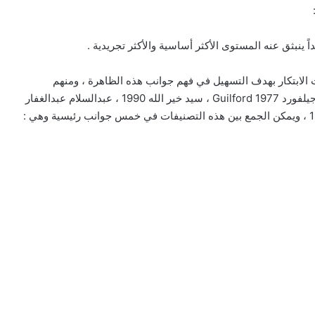
ً ينبثق عنه المستوى الأكثر أساسية والأكثر تجريدية .
 الابتكار بهدف التسهيل في فهم جوانب هذه الظاهرة ، ومنهم
تورانس Torrrance 1970 ، ماكينون Mackinnon 1970 ، وجيلفورد Guilford 1977 ، سيد خير الله 1990 ، عبدالسلام عبدالغفار