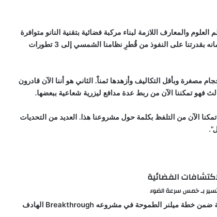
العلوم والمعارف اللازمة لبناء مركبة فضائية بتقنية النانو متوافرة
في يومنا أو أنها ستصبح في متناول يدنا عما قريب، ويعزو إيمانه بقدرتنا على النفوذ من قُطرِ نظامنا الشمسي إلى 3 تطورات
أحجام مصغرة وبأقل التكاليف وأزهدها ثمناً. الثاني هو أننا الآن قادرون
لث فهو تمكننا الآن من ربط عدة مدافع ليزرية شعاعية ببعضها.
تمكنا الآن من التلفظ بكلمة حول مشروعنا هذا. العديد من التحديات
”.
اكتشافات الفضائية
تسير بـ خمس سرعة الضوء
افتتاح عصر جديد من الكشوفات الفضائية سيكون آخر مرحلة ضمن خطة ميلنر الطموحة في مشروعه Breakthrough الهادف