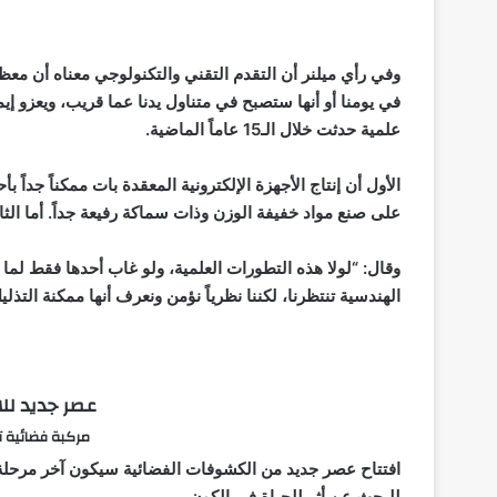
وفي رأي ميلنر أن التقدم التقني والتكنولوجي معناه أن معظم 
علمية حدثت خلال الـ15 عاماً الماضية.
الأول أن إنتاج الأجهزة الإلكترونية المعقدة بات ممكناً جداً ب
على صنع مواد خفيفة الوزن وذات سماكة رفيعة جداً. أما الثا
وقال: “لولا هذه التطورات العلمية، ولو غاب أحدها فقط لما 
الهندسية تنتظرنا، لكننا نظرياً نؤمن ونعرف أنها ممكنة التذليل
عصر جديد لل
مركبة فضائية 
للبحث عن أثر للحياة في الكون.