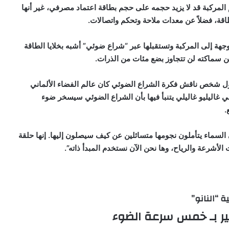
لمركبة قد لا يزيد حجمه على حجم بطاقة اعتماد مصرفي، غير أنها
، فضلاً عن معدات ملاحة وتحكم واتصالات.
جهة إلى المركبة وتستقبلها عبر “شراع ضوئي” أشبه بخلايا الطاقة
 سماكته لن تتجاوز بضع مئات من الذرات.
أول شخص ناقش فكرة الشراع الضوئي كان عالم الفضاء الألماني
سالة إلى زميله الإيطالي غاليليو غاليلي يتنبأ فيها بأن الشراع الضوئي سيسخر ضوء
.
السماء يتأملون نجومها متسائلين عن كيف سيصلون إليها. إنها حلقة
لأشرعة والرياح، وها نحن الآن نستخدم المبدأ ذاته”.
ة “النانو”
ير بـ خمس سرعة الضوء