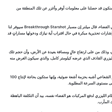
ا سنكون قد حصلنا على معلومات أوفر وأغزر عن تلك المنطقة من
وبالإضافة إلى مهمة البحث عن أولى إشارات وآثار الحياة في الفضاء، قال ميلنر إن مسبار Breakthrough Starshot سيوفر لنا
ارات تحذيرية مبكرة في حال اقتراب أية نيازك ودخولها مساراتٍ قد
م، وذلك من على ارتفاع عالٍ ومسافة بعيدة عن الأرض، وأن حجم تلك
 الليزري القاذف الذي عرضه كيلومتر كامل، والذي سيكون الغرض منه
يقول ميلنر إن هذا النظام عبارة عن حزمة من قاذفات الليزر الشعاعي أشبه بحزمة أشعة ضوئية، وإنها ستكون بحاجة لإنتاج 100
لى مستوى السرعة المطلوبة.
الليزري لدفع المركبات هو الفضاء نفسه، بيد أن التكلفة الباهظة
 المأرب.