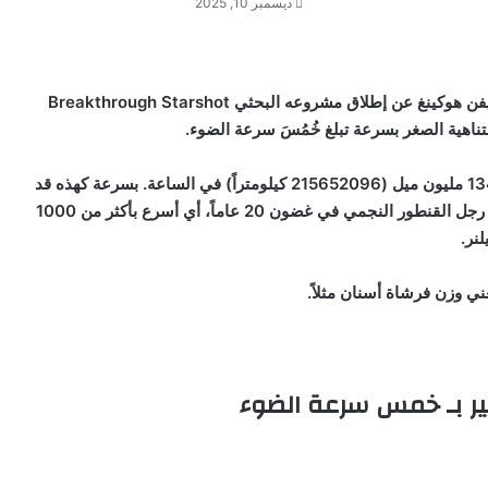
ديسمبر 10, 2025
فقد أعلن ميلنر بالتعاون مع باحث العلوم الكونية الشهير ستيفن هوكينغ عن إطلاق مشروعه البحثي Breakthrough Starshot
ناهية الصغر بسرعة تبلغ خُمُسَ سرعة الضوء.
هذه السرعة تساوي 60 مليون متر في الثانية، أو ما يعادل 134 مليون ميل (215652096 كيلومتراً) في الساعة. بسرعة كهذه قد
تتمكن المركبة الفضائية من الوصول إلى أقرب جيراننا نظام رجل القنطور النجمي في غضون 20 عاماً، أي أسرع بأكثر من 1000
نر.
ير بـ خمس سرعة الضوء