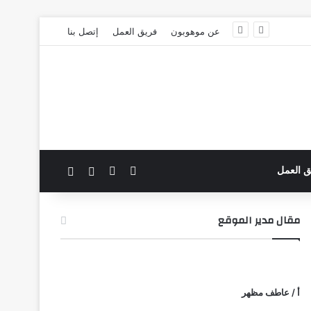
عن موهوبون
فريق العمل
إتصل بنا
‫X
فيسبوك
بحث عن
الوضع المظلم
ق العمل
مقال مدير الموقع
أ / عاطف مظهر