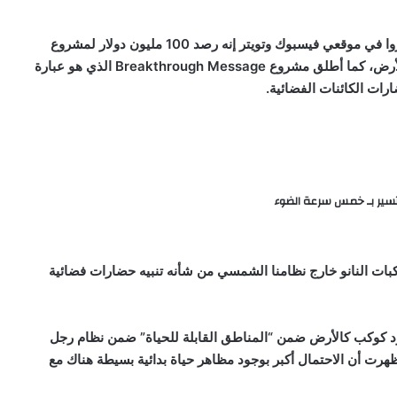
العام الماضي قال هذا الرجل الذي كان من أوائل من استثمروا في موقعي فيسبوك وتويتر إنه رصد 100 مليون دولار لمشروع
Breakthrough Listen الباحث عن آثار لحياة ذكية خارج الأرض، كما أطلق مشروع Breakthrough Message الذي هو عبارة
رات الكائنات الفضائية.
تسير بـ خمس سرعة الضوء
ركبات النانو خارج نظامنا الشمسي من شأنه تنبيه حضارات فضائية
بوجود كوكب كالأرض ضمن “المناطق القابلة للحياة” ضمن نظام رجل
 أظهرت أن الاحتمال أكبر بوجود مظاهر حياة بدائية بسيطة هناك مع