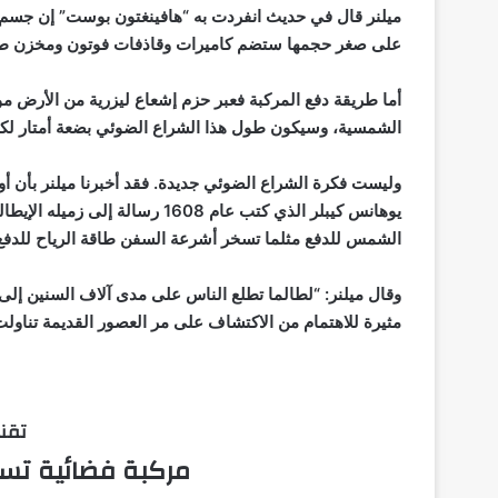
ميلنر قال في حديث انفردت به “هافينغتون بوست” إن جسم ا
على صغر حجمها ستضم كاميرات وقاذفات فوتون ومخزن طاقة
أما طريقة دفع المركبة فعبر حزم إشعاع ليزرية من الأرض مو
الشمسية، وسيكون طول هذا الشراع الضوئي بضعة أمتار لكن
وليست فكرة الشراع الضوئي جديدة. فقد أخبرنا ميلنر بأن 
يوهانس كيبلر الذي كتب عام 1608 ر
الشمس للدفع مثلما تسخر أشرعة السفن طاقة الرياح للدفع
وقال ميلنر: “لطالما تطلع الناس على مدى آلاف السنين إلى 
مثيرة للاهتمام من الاكتشاف على مر العصور القديمة تناولت ا
تقني
مركبة فضائية تس