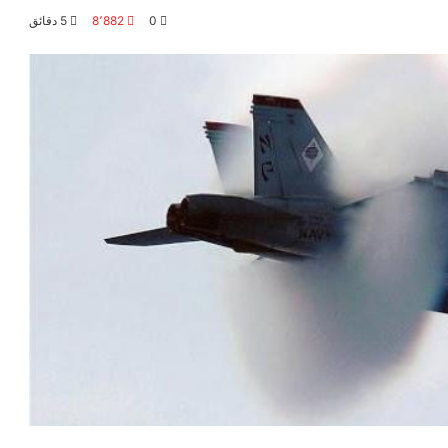
0
8٬882
5 دقائق