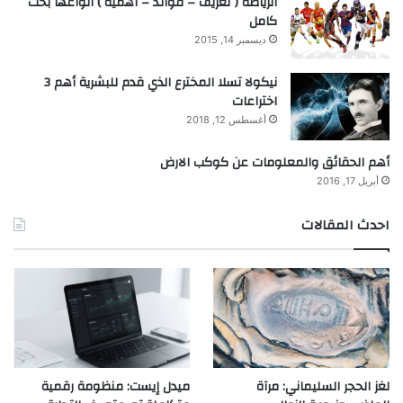
الرياضة ( تعريف – فوائد – اهمية ) انواعها بحث
كامل
ديسمبر 14, 2015
نيكولا تسلا المخترع الذي قدم للبشرية أهم 3
اختراعات
أغسطس 12, 2018
أهم الحقائق والمعلومات عن كوكب الارض
أبريل 17, 2016
احدث المقالات
لغز الحجر السليماني: مرآة
ميدل إيست: منظومة رقمية