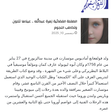
الطفلة الفضائية زهرة عبدالله .. عيناها تتلون
وتخاطب النجوم
ديسمبر 10, 2025
ولد فولفغانغ أماديوس موتسارت في مدينة سالزبورج في 27 يناير
من عام 1756م وكان أبوه ليوبولد عازف كمان ومؤلفاً موسيقياً في
البلاط البطريركي وعلى شيء من الشهرة ، وقد وضع كتاب الطريقة
لتدريس العزف على آلة “الكمنجة” وظل الكتاب الوحيد الذي استعمل
استعمالاً كبيراً خلال النصف الأخير من القرن التاسع عشر، وقام
موتسارت الصغير بمرافقة والده بعدة رحلات إلى ميونيخ وفيينا
وباريس ولندن وروما حيث استقبله الجميع أحسن استقبال واستمرت
هذه الرحلات الفنية إلى عواصم أوروبا حتى بلغ الثانية والعشرين من
عمره.