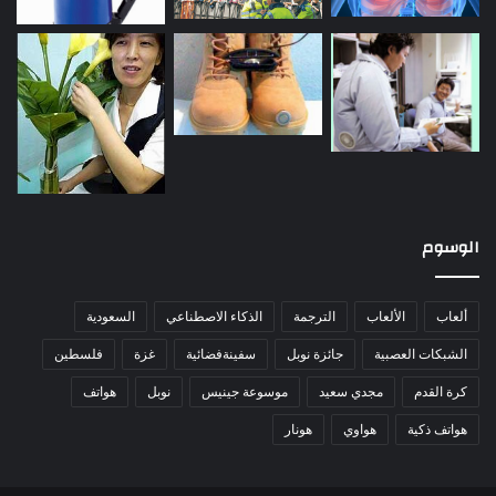
الوسوم
ألعاب
الألعاب
الترجمة
الذكاء الاصطناعي
السعودية
الشبكات العصبية
جائزة نوبل
سفينةفضائية
غزة
فلسطين
كرة القدم
مجدي سعيد
موسوعة جينيس
نوبل
هواتف
هواتف ذكية
هواوي
هونار