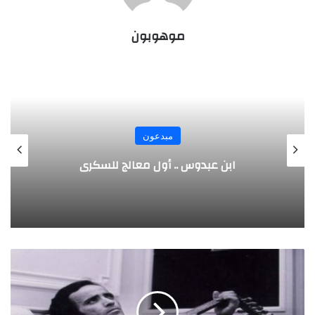
موهوبون
مبدعون
الألماني بنز مخترع السيارة الحديثة
ب
ل
ي
غ