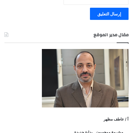
مقال مدير الموقع
أ / عاطف مظهر
مشروع موهوبون.. بداية جديدة