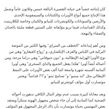
كان إنتاجه خصباً في حياته القصيرة البالغة خمس وثلاثون عاماً وشمل
هذا الإنتاج جميع أنواع الأوبرات والكنتاتات والسيمفونية الإحدى
والأربعين والسوناتات والكونشرتات للبيانو والكمان وخاصة للكلارينيت
وكذلك القداسات فيما تربو مؤلفاته على الستين قطعة مليئة بالحنان
والصفاء والبهجة.
ومن أهم إبداعاته “الخطف من السراي” وفيها الكثير من الموضة
التركية في اللباس والعزف الإنكشاري، و “زواج الفيغارو” وهي من
نوع الأوبرا الهزلية الإيطالية، و “دون جيوفاني” وهي دراما مرحة، ومن
أعماله أيضاً أوبرا “هكذا يفعل الجميع والناي السحري” وهي أوبرا
ألمانية أكسبته شهرة واسعة كما ألف بعض الأوبرات على النمط
الإيطالي مثل “ايد مينيو” و” تسامح تيتو” و”71 قداساً” ويعتبر
موتسارت أول مؤلف كونشرتو للبيانو.
وبعد معاناة كبيرة بسبب عدم توفر المال الكافي تدهورت أحواله
الصحية كما المادية إلى أن جاء شخص مجهول الهوية متنكراً ويعتقد
بعض المهتمين بحياة موتسارت بأن ذاك الرجل المجهول هو المؤلف