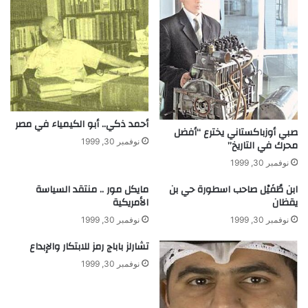
غ
ن
ا
ء
ا
ل
ع
ر
أحمد ذكي.. أبو الكيمياء في مصر
ب
صبي أوزباكستاني يخترع “أفضل
ي
نوفمبر 30, 1999
محرك في التاريخ”
نوفمبر 30, 1999
ابن طُفَيْل صاحب اسطورة حي بن
مايكل مور .. منتقد السياسة
يقظان
الأمريكية
نوفمبر 30, 1999
نوفمبر 30, 1999
تشارلز باباج رمز للابتكار والإبداع
نوفمبر 30, 1999