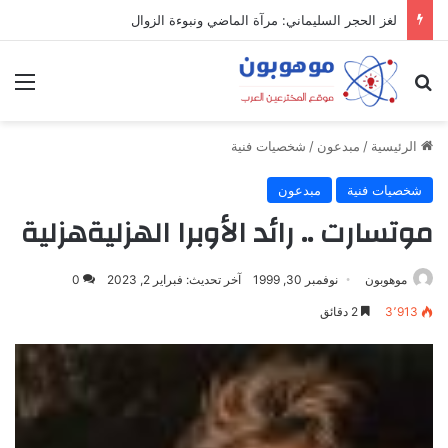
لغز الحجر السليماني: مرآة الماضي ونبوءة الزوال
بحث عن
الق
الرئيسية
/
مبدعون
/
شخصيات فنية
شخصيات فنية
مبدعون
موتسارت .. رائد الأوبرا الهزليةهزلية
موهوبون
نوفمبر 30, 1999
آخر تحديث: فبراير 2, 2023
0
3٬913
2 دقائق