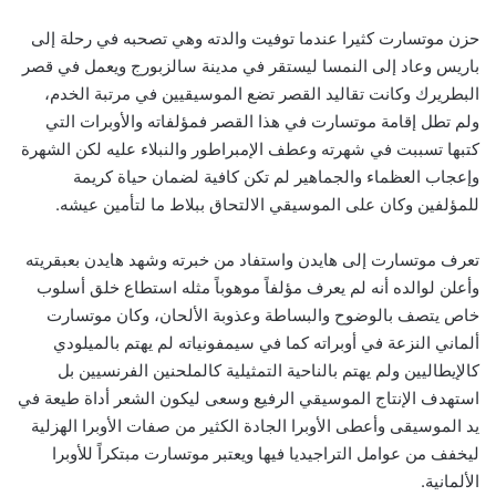
حزن موتسارت كثيرا عندما توفيت والدته وهي تصحبه في رحلة إلى
باريس وعاد إلى النمسا ليستقر في مدينة سالزبورج ويعمل في قصر
البطريرك وكانت تقاليد القصر تضع الموسيقيين في مرتبة الخدم،
ولم تطل إقامة موتسارت في هذا القصر فمؤلفاته والأوبرات التي
كتبها تسببت في شهرته وعطف الإمبراطور والنبلاء عليه لكن الشهرة
وإعجاب العظماء والجماهير لم تكن كافية لضمان حياة كريمة
للمؤلفين وكان على الموسيقي الالتحاق ببلاط ما لتأمين عيشه.
تعرف موتسارت إلى هايدن واستفاد من خبرته وشهد هايدن بعبقريته
وأعلن لوالده أنه لم يعرف مؤلفاً موهوباً مثله استطاع خلق أسلوب
خاص يتصف بالوضوح والبساطة وعذوبة الألحان، وكان موتسارت
ألماني النزعة في أوبراته كما في سيمفونياته لم يهتم بالميلودي
كالإيطاليين ولم يهتم بالناحية التمثيلية كالملحنين الفرنسيين بل
استهدف الإنتاج الموسيقي الرفيع وسعى ليكون الشعر أداة طيعة في
يد الموسيقى وأعطى الأوبرا الجادة الكثير من صفات الأوبرا الهزلية
ليخفف من عوامل التراجيديا فيها ويعتبر موتسارت مبتكراً للأوبرا
الألمانية.