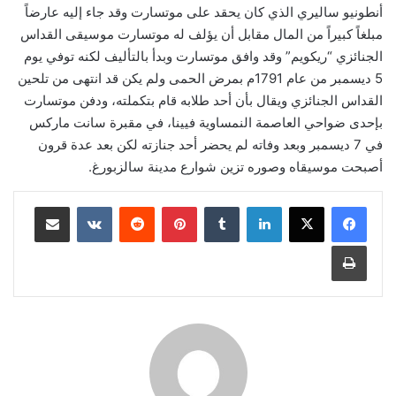
أنطونيو ساليري الذي كان يحقد على موتسارت وقد جاء إليه عارضاً
مبلغاً كبيراً من المال مقابل أن يؤلف له موتسارت موسيقى القداس
الجنائزي “ريكويم” وقد وافق موتسارت وبدأ بالتأليف لكنه توفي يوم
5 ديسمبر من عام 1791م بمرض الحمى ولم يكن قد انتهى من تلحين
القداس الجنائزي ويقال بأن أحد طلابه قام بتكملته، ودفن موتسارت
بإحدى ضواحي العاصمة النمساوية فيينا، في مقبرة سانت ماركس
في 7 ديسمبر وبعد وفاته لم يحضر أحد جنازته لكن بعد عدة قرون
أصبحت موسيقاه وصوره تزين شوارع مدينة سالزبورغ.
لينكدإن
‏Tumblr
بينتيريست
‏Reddit
‏VKontakte
مشاركة عبر البريد
طباعة