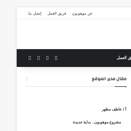
عن موهوبون
فريق العمل
إتصل بنا
‫X
فيسبوك
بحث عن
الوضع المظلم
ق العمل
مقال مدير الموقع
أ / عاطف مظهر
مشروع موهوبون.. بداية جديدة