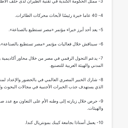
3- ممثل الحكومة الكندية في تقنية الطيران لدى حلف الأطلسي.
4- 40 عاما خبرة رئيسًا لأبحاث محركات الطائرات.
5- يعد أحد أبرز خبراء مؤتمر «مصر تستطيع بالصناعة».
6- سيناقش خلال فعاليات مؤتمر «مصر تستطيع بالصناعة»، محور إنشاء تحالف مصري لربط الجانب الأكاديمي بالصناعة.
7- يدعم التحول الرقمي في مصر من خلال محاور أكاديمية وص
المدني والهيئة العربية للتصنيع.
8- شارك الخبير المصري العالمي في بالحضور والإعداد لمن
الذي يستهدف جذب الخبرات الأجنبية في مجالات البحوث وال
9- حرص خلال زيارته إلى وطنه الأم على التعاون مع عدد صخ
والهيئات.
10- يعمل أستاذا بجامعة كيبك بمونتريال كندا.