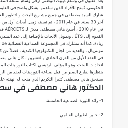
يعد القبول في وسام كيبيك الوطني أرقى وسام تمنحه المق
الحكومي. تُمنح للأفراد الذين ساهموا بشكل واضح في العلوم 
شارك السيد مصطفى في جميع مشاريع البحث والتطوير الخاصة بالتوربينات 
آخر 30 سنة. في عام 2011 ، تم تعيينه زميل أبحاث أول من قبل الشركة.
في عام 2010 ، أصبح هاني مصطفى مديرًا لـ AÉROÉTS في مدرسة التكنولوجيا العليا (ÉTS). منذ
القدوم إلى ÉTS ، وتمويل الأبحاث بالإضافة إلى عدد المتدربين وشركاء الطيران بشكل مستمر
زيادة. كما أنه مشارك في المجموعة الصناعية الفضائية Aéro Montréal ، Palais des Congrès de
مونتريال ، والعديد من لجان التكنولوجيا الكندية ، فضلاً عن كو
في العقد الأول من القرن الحادي والعشرين ، كان هاني مصطف
اتحادات البحث. وهو المؤلف الرئيسي لكتاب التوربينات المحورية والشعاعية
ينتظرها بفارغ الصبر من قبل صناعة التوربينات لعقد من الزم
يستحق هاني مصطفى كثيرا التكريم الذي منحه له. نهنئه على
الدكتور هاني مصطفى في سط
1- رائد الثورة الصناعية الخامسة.
2- خبير الطيران العالمي.