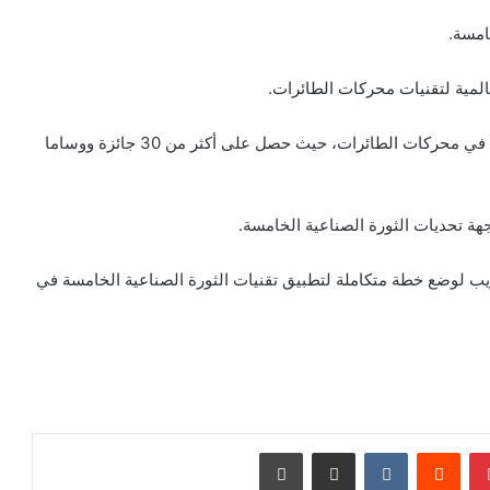
13- يعد من أبرز العلماء أكاديميا، حيث نشر أكثر من 90 بحثا في محركات الطائرات، حيث حصل على أكثر من 30 جائزة ووساما
تدريب لوضع خطة متكاملة لتطبيق تقنيات الثورة الصناعية الخامسة في
بينتيريست
‏Reddit
‏VKontakte
مشاركة عبر البريد
طباعة