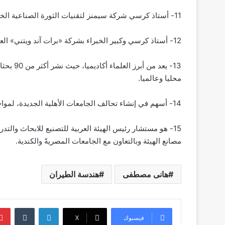
11- أستاذ كرسي شركة سيمنز لتقنيات الثورة الصناعية الخامسة.
12- أستاذ كرسي وكبير الخبراء بشركة «برات آند ويتني» العالمية لتقنيات محركات الطائرات.
محليا وعالميا.
14- أسهم في إنشاء تحالف الجامعات الأهلية الجديدة، لمواجهة تحديات الثورة الصناعية الخامسة.
15- هو مستشار رئيس الهيئة العربية للتصنيع للابحاث وال
مصانع الهيئة وبالتعاون مع الجامعات المصريةً والكندية.
هانى مصطفى
هندسة الطيران
لينكدإن
‏Tumblr
فيسبوك
‫X