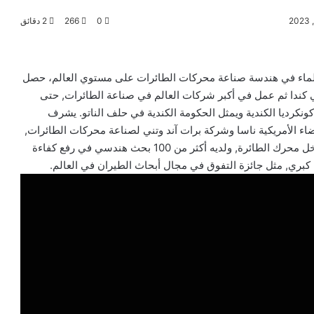
0
266
2 دقائق
لماء في هندسة صناعة محركات الطائرات على مستوي العالم، حصل
ندا ثم عمل في أكبر شركات العالم في صناعة الطائرات, حتى
كرديا الكندية ويمثل الحكومة الكندية في حلف الناتو. يشرف
اء الأمريكية ناسا وشركة برات آند وتني لصناعة محركات الطائرات,
وقد حصل على 23 براءة اختراع في تطوير وتصميم أجزاء داخل محرك الطائرة, ولديه أكثر من 100 بحث هندسي في رفع كفاءة