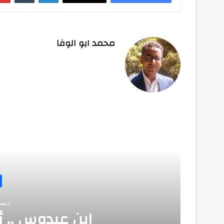
محمد ابو الوفا
أق
ديسمبر 
ابن عبدوس .. 