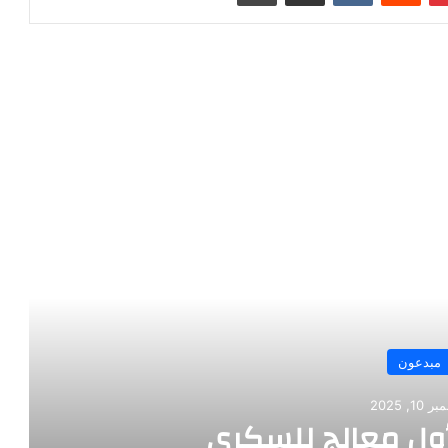
رأ التالي
مبدعون
10, 2025
أول معالج للسكري