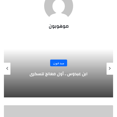
موهوبون
مبدعون
ابن عبدوس .. أول معالج للسكري
هيثم
غراب