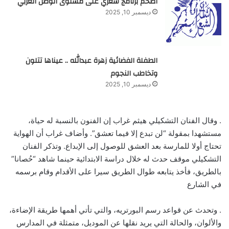
أضخم برنامج شعري على مستوى الوطن العربي
ديسمبر 10, 2025
الطفلة الفضائية زهرة عبدالله .. عيناها تتلون
وتخاطب النجوم
ديسمبر 10, 2025
. وقال الفنان التشكيلي هيثم غراب إن الفنون بالنسبة له حياة،
مستشهدا بمقولة “لن تبدع إلا فيما تعشق”. وأضاف غراب أن الهواية
تحتاج أولا للمارسة بعد العشق للوصول إلى الإبداع. وتذكر الفنان
التشكيلي موقف حدث له خلال دراسة الابتدائية حينما شاهد “حُصانا”
بالطريق، فأخذ يتابعه طوال الطريق سيرا على الأقدام وقام برسمه
في الشارع
. وتحدث عن قواعد رسم البورتريه، والتي تأتي أهمها طريقة الإضاءة،
والألوان، والحالة التي يريد نقلها عن الموديل، متمثلة في المدارس