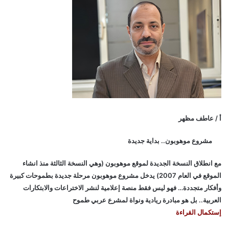
أ / عاطف مظهر
مشروع موهوبون.. بداية جديدة
مع انطلاق النسخة الجديدة لموقع موهوبون (وهي النسخة الثالثة منذ انشاء
الموقع في العام 2007) يدخل مشروع موهوبون مرحلة جديدة بطموحات كبيرة
وأفكار متجددة… فهو ليس فقط منصة إعلامية لنشر الاختراعات والابتكارات
العربية.. بل هو مبادرة ريادية ونواة لمشرع عربي طموح
إستكمال القراءة