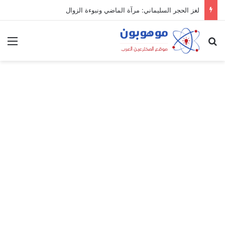
لغز الحجر السليماني: مرآة الماضي ونبوءة الزوال
بحث عن
الق