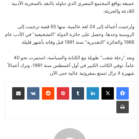
عميقة بواقع المجتمع المصري الذي تناوله بالنقد بالسخرية الأدبية
اللاذعة والجريئة.
وتُرجمت أعماله إلى 24 لغة عالمية، منها 65 قصة ترجمت إلى
الروسية وحدها، وحصل على جائزة الدولة “التشجيعية” في الأدب عام
1966 والجائزة “التقديرية” سنة 1991 قبل وفاته بأشهر قليلة.
وبعد “رحلة شغب” طويلة مع الكتابة والسياسة، استمرت نحو 40
عاماً، توفي الكاتب الكبير في أول أغسطس سنة 1991، وترك أعمالاً
شهيرة لا تزال تتمتع بمقروئية عالية حتى الآن.
لينكدإن
‏Tumblr
بينتيريست
‏Reddit
‏VKontakte
مشاركة عبر البريد
طباعة