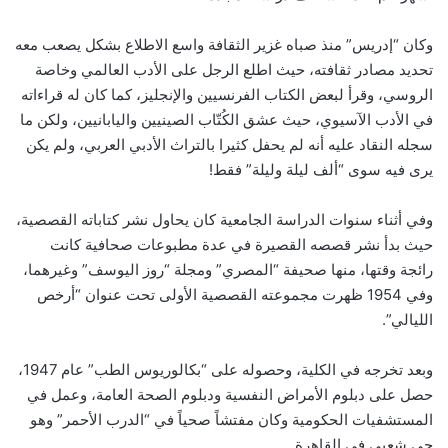
وكان “إدريس” منذ صباه غزير الثقافة واسع الاطلاع بشكل يصعب معه
تحديد مصادر ثقافته، حيث اطلع الرجل على الأدب العالمي وخاصة
الروسي، وقرأ لبعض الكتاب الفرنسيين والإنجليز، كما كان له قراءاته
في الأدب الآسيوي، حيث عشق الكُتّاب الصينيين واليابانيين، ولكن ما
سجله النقاد عليه أنه لم يحفل كثيرا بالتراث الأدبي العربي، ولم يكن
يرى فيه سوى “ألف ليلة وليلة” فقط!
وفي أثناء سنوات الدراسة الجامعية كان يحاول نشر كتاباته القصصية،
حيث بدأ نشر قصصه القصيرة في عدة مطبوعات صحافية كانت
رائجة وقتها، منها صحيفة “المصري” ومجلة “روز اليوسف” وغيرهما،
وفي 1954 ظهرت مجموعته القصصية الأولى تحت عنوان “أرخص
الليالي”.
وبعد تخرجه في الكلية، وحصوله على “بكالوريوس الطب” عام 1947،
حصل على دبلوم الأمراض النفسية ودبلوم الصحة العامة، وعمل في
المستشفيات الحكومية وكان مفتشاً صحياً في “الدرب الأحمر” وهو
حي شعبي في القاهرة.