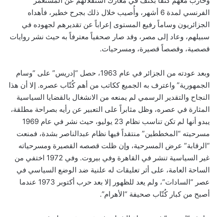
وحارب معهم كتفاً بكتف في معارك استقلالهم عن المستعمر
الفرنسي لمدة 6 أشهر، وأُصيب خلال ذلك بجرح خطير، فأهداه
الجزائريون وساماً رفيع المستوى إعراباً عن تقديرهم لجهوده في
سبيلهم، وعاد إلى مصر، وقد صار صحفياً معترفاً به حيث نشر روايات
قصصية، وقصصاً قصيرة، ومسرحيات.
وبعد عودته من الجزائر في عام 1963، حصل “إدريس” على “وسام
الجمهورية” واعترف به الجميع ككاتب من أهم كُتّاب عصره. إلا أن هذا
النجاح والتقدير الرسمي لم يمنعه من الانشغال بالقضايا السياسية
المثارة في عصره، وظل مثابراً على التعبير عن رأيه بصراحة مطلقة،
يبدو أنها لم تكن تناسب نظام 23 يوليو، حيث نشر في عام 1969
مسرحيته “المخططين” منتقداً فيها نظام عبدالناصر بشدة، فمنعت
“الرقابة” عرض المسرحية، وإن ظلت قصصه القصيرة ومسرحياته
غير السياسية تنشر في القاهرة وفي بيروت. وفي 1972 اختفي من
الساحة العامة، على أثر تعليقات له علنية ضد الوضع السياسي في
عصر “السادات”، ولم يعد للظهور إلا بعد حرب أكتوبر 1973 عندما
أصبح من كبار كُتّاب صحيفة “الأهرام”.