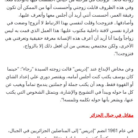
وفي هذه الظروف قابلت زوجتي وأحسست أنها من الممكن أن تكون
رفيقة العمر، أحسست أنني أريد أن أجلس معها وأتعرف عليها،
وأصادقها.. فتزوجت! وقلت لنفسي بهذا الارتباط لا أتزوج! وضعت في
قرارة نفسي لافتة داخلية مكتوب عليها: هذا العمل الذي قمت به ليس
زواجاً وإنما أنا أريد أن أعرف هذه الإنسانة معرفة حقيقية وتعرفني هي
الأخرى، ولكن مجتمعي يمنعني من أن افعل ذلك إلا بالزواج،
فتزوجت!”.
وعن مخاض الإبداع عند “إدريس” قالت زوجته السيدة “رجاء”: “حينما
كان يوسف يكتب كنت أجلس أمامه، ويقتصر دوري علي إعداد الشاي
أو القهوة فقط. وبعد أن يكتب جملة أو جملتين يندمج تماماً ويغيب عن
كل ما حوله ويبدأ في التشويح والإشارة، ويتمثل الشخوص التي يكتب
عنها، ويشعر بأنها حوله تكلمه وتلمسه!”.
مقاتل في جبال الجزائر
في عام 1961 انضم “إدريس” إلى المناضلين الجزائريين في الجبال،