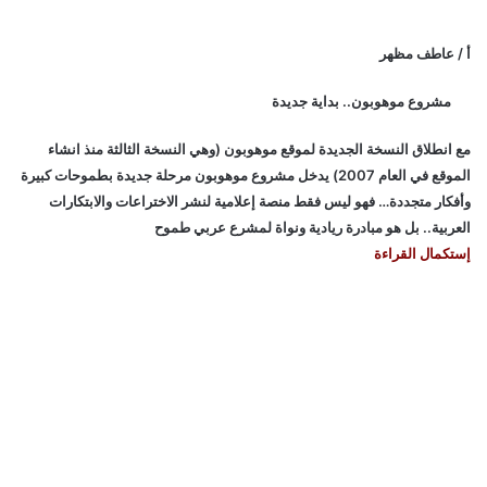
أ / عاطف مظهر
مشروع موهوبون.. بداية جديدة
مع انطلاق النسخة الجديدة لموقع موهوبون (وهي النسخة الثالثة منذ انشاء
الموقع في العام 2007) يدخل مشروع موهوبون مرحلة جديدة بطموحات كبيرة
وأفكار متجددة… فهو ليس فقط منصة إعلامية لنشر الاختراعات والابتكارات
العربية.. بل هو مبادرة ريادية ونواة لمشرع عربي طموح
إستكمال القراءة