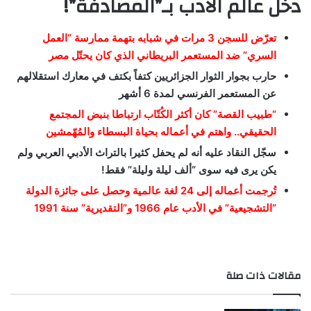
دخل عالم الأدب بـ”المصادفة”!
تعرّض للسجن 3 مرات في شبابه بتهمة ممارسة “العمل
السري” ضد المستعمر البريطاني الذي كان يحتّل مصر
حارب بجوار الثوار الجزائريين كتفاً بكتف في معارك استقلالهم
عن المستعمر الفرنسي لمدة 6 أشهر
“طبيب القصة” كان أكثر الكُتّاب ارتباطا بنبض المجتمع
الحقيقي.. واهتم في أعماله بحياة البسطاء والمُهّمشين
سجّل النقاد عليه أنه لم يحفل كثيرا بالتراث الأدبي العربي ولم
يكن يرى فيه سوى “ألف ليلة وليلة” فقط!
تُرجمت أعماله إلى 24 لغة عالمية وحصل على جائزة الدولة
“التشجيعية” في الأدب عام 1966 و”التقديرية” سنة 1991
مقالات ذات صلة