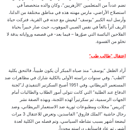
تضم عدداً من المتعلمين “الأزهريين”، وكان والده متخصصاً في
استصلاح الأراضي، مارس مهنته هذه في مناطق مختلفة من الدلتا،
وأرسل ابنه الكبير “يوسف” ليعيش مع جدته في القرية، فتركت حياة
الريف أثراً بالغاً في نفس الصبي الموهوب، حيث صار خبيراً بحياة
الفلاحين البائسة التي صوّرها – فيما بعد- في قصصه ورواياته بدقة لا
تخلو من القسوة.
اعتقال “طالب طب”
أراد الطفل “يوسف” منذ صباه المبكر أن يكون طبيباً، فالتحق بكلية
“الطب”. وفي سنوات دراسته الأولى بالكلية شارك في مظاهرات ضد
المستعمر البريطاني. وفي 1951 أصبح السكرتير التنفيذي لـ”لجنة
الدفاع عند الطلبة” التي كانت تتولى أمور الطلاب والطالبات أمام
الجهات الرسمية، ثم سكرتيراً لهذه اللجنة، وبهذه الصفة نشر
“إدريس” مجلات ومطبوعات ثورية ضد الاستعمار البريطاني، وضد
رجال حاشية “الملك فاروق” الفاسدين، وتعرض للاعتقال 3 مرات
لبضعة أشهر بسبب نشاطه السياسي، وتم فصله من الكلية لعدة
أشهر، ثم عاد فاستأنف دراسته مجدداً.