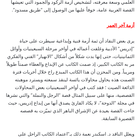
العلمي وسعة معرفته، لتشخيص أزمة الركود والجمود التي تعيشها
القصة العربية عامة، خوفاً عليها من الوصول إلى “طريق مسدود”.
أزمة آخر العمر
يرى بعض النقاد أن ثمة أزمة فنية وإبداعية سيطرت على حياة
“إدريس” الأدبية وغلفت أعماله في أواخر مرحلة السبعينيات وأوائل
الثمانينيات، حتى إنها بدت شكلاً من أشكال “الانهيار” الفني والفكري
مر به الكاتب الكبير، إذ صمت الكاتب عن الإبداع والعطاء صمتاً طويلاً
ومريباً. ومن المحزن أن هذا الكاتب المبدع راح خلال أخريات فترة
الصمت هذه يحاول محاولات يائسة لينقذ سمعته ويسترد موهبته
الذائعة الصيت ؛ فقد كتب في أواخر السبعينيات بعض المحاولات
القصصية، منها على سبيل المثال قصة “الرجل والنملة” والتي نشرها
في مجلة “الدوحة”، لا يكاد القارئ يصدق أنها من إبداع إدريس، حيث
جاءت القصة بعيدة عن الإشراق الباهر الذي تميّزت به قصصه
القصيرة السابقة.
ويعلل الناقد د. اسكندر نعمة ذلك بـ”اعتماد الكاتب الراحل على