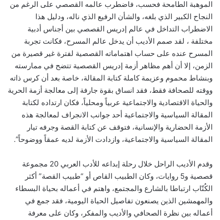
الموهبة الطامحة فحسب، فاضطرب عالمه القصصي على الرغم من
النجاح الكبير الذي بلغه، والشأن الرفيع الذي ناله، ودليل هذا
الاضطراب التداخل في عالم إدريس القصصي بين أجناس أدبية
مختلفة ، لقد صمم الأديب أن يدخل عالم المسرح، فكانت تجربة
المسرح عنده على حساب اهتماماته القصصية لفترة غير قصيرة من
الزمن، إلا أن أهم مظاهر أزمة إدريس القصصية تتضح في ممارسته
وبنشاط محموم وعزيمة كاملة كتابة المقالة، خاصة بعد أن كرس ذاته
ووقته للصحافة فقط، فقد انساق بقوة جارفة إلى معالجة أزمة الحرية
والحياة الاقتصادية والاجتماعية عربياً ومحلياً، فكان ارتداده لكتابة
المقالة السياسية والاجتماعية أحد جوانب الانجراف لمعالجة هذه
الأزمة الحضارية والإنسانية، فتوقف عن كتابة القصة وجرفه تيار
المقالة السياسية والاجتماعية، وازدادت الأزمة لديه عمقاً ووضوحاً”.
وقدم الأديب الراحل خلال رحلة إبداعه للأدب العربي 20 مجموعة
قصصية و5 روايات، وكان الطبيب القاص أو “طبيب القصة” أكثر
الكُتّاب ارتباطا بالشارع والمجتمع، واهتم في أعماله بحياة البسطاء
والمهمشين الذين يصنعون تفاصيل الحياة اليومية، فقد جمع في
أعماله بين نظرة الصحافي والأديب والمفكر، وكان على معرفة