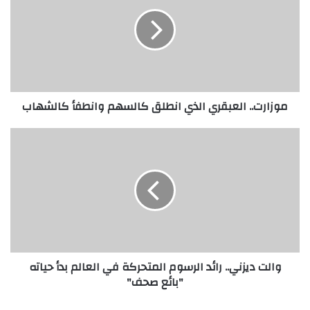
ز
ا
ر
ت
.
.
ا
موزارت.. العبقري الذي انطلق كالسهم وانطفأ كالشهاب
ل
ع
ب
و
ق
ا
ر
ل
ي
ت
ا
د
ل
ي
ذ
ز
ي
ن
ا
ي
والت ديزني.. رائد الرسوم المتحركة في العالم بدأ حياته
ن
.
"بائع صحف"
ط
.
ل
ر
ق
ا