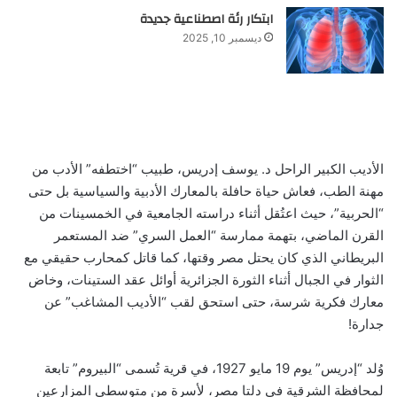
ابتكار رئة اصطناعية جديدة
ديسمبر 10, 2025
الأديب الكبير الراحل د. يوسف إدريس، طبيب “اختطفه” الأدب من
مهنة الطب، فعاش حياة حافلة بالمعارك الأدبية والسياسية بل حتى
“الحربية”، حيث اعتُقل أثناء دراسته الجامعية في الخمسينات من
القرن الماضي، بتهمة ممارسة “العمل السري” ضد المستعمر
البريطاني الذي كان يحتل مصر وقتها، كما قاتل كمحارب حقيقي مع
الثوار في الجبال أثناء الثورة الجزائرية أوائل عقد الستينات، وخاض
معارك فكرية شرسة، حتى استحق لقب “الأديب المشاغب” عن
جدارة!
وُلد “إدريس” يوم 19 مايو 1927، في قرية تُسمى “البيروم” تابعة
لمحافظة الشرقية في دلتا مصر، لأسرة من متوسطي المزارعين