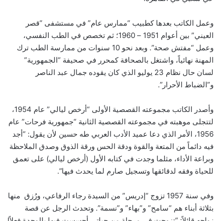
وعمل الكاتب بعدها كطبيب “ممارس عام” في مستشفى “قصر
العيني” بين أعوام 1951 – 1960؛ ثم تخصص في الطب النفسي،
وعمل “مفتش صحة”. وبعد نحو 10 سنوات من ممارسة الطب ترك
المهنة نهائياً، واشتغل بالصحافة كمحرر في صحيفة “الجمهورية”
لسان حال نظام 23 يوليو الذي كان يقوده جمال عبد الناصر
و”الضباط الأحرار”.
وأصدر الكاتب مجموعته القصصية الأولى “أرخص ليالي” عام 1954،
لتتجلى موهبته في مجموعته القصصية الثانية “جمهورية فرحات” عام
1956، الأمر الذي دعا عميد الأدب العربي طه حسين لأن يقول: “أجد
فيه دائماً من المتعة والقوة ودقة الحس ورقة الذوق وصدق الملاحظة
وبراعة الأداء، مثلما وجدت في كتابه الأول (أرخص ليالي) على تعمق
للحياة وفقه لدقائقها وتسجيل صارم لما يحدث فيها”.
وفي سنة 1957 تزوج “إدريس” من السيدة رجاء الرفاعي، ورُزق منها
بثلاثة أبناء هم “سامح” و”بهاء” و”نسمة”. وتحدث الرجل عن قصة
زواجه قائلاً: “تزوجت في مرحلة من حياتي أحسست فيها بالوحدة فعلاً!