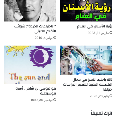
ا
ل
م
ب
رؤية الأسنان في المنام
“الاختراعات الخردة”: شوائب
د
التقدم الصيني
أ
مارس 11, 2023
ح
يوليو 4, 2010
ي
ا
ت
ه
"
ب
ا
تالة باجنيد التميز في مجال
ئ
الهندسة الطبية لتقديم الدراسات
ع
بنو موسى بن شاكر .. أسرة
حولها
ص
موسوعية
ح
يناير 28, 2023
نوفمبر 30, 1999
ف
"
اترك تعليقاً