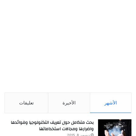
الأشهر
الأخيرة
تعليقات
بحث متكامل حول تعريف التكنولوجيا وفوائدها
واضرارها ومجالات استخداماتها
ديسمبر 8, 2015