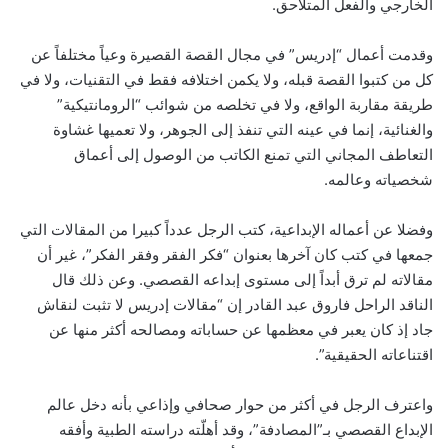
الخارجي والفعل المتلاحق.
وقدمت أعمال “إدريس” في مجال القصة القصيرة وعياً مختلفاً عن
كل من كتبوا القصة قبله، ولا يكمن اختلافه فقط في التقنيات، ولا في
طريقة مقاربة الواقع، ولا في تخلصه من شوائب “الرومانتيكية”
والغنائية، إنما في عينه التي تنفذ إلى الجوهر، ولا تعميها غشاوة
التعاطف المجاني التي تمنع الكاتب من الوصول إلى أعماق
شخصياته وعالمه.
وفضلا عن أعماله الإبداعية، كتب الرجل عدداً كبيرا من المقالات التي
جمعها في كتب كان آخرها بعنوان “فكر الفقر وفقر الفكر”، غير أن
مقالاته لم ترق أبداً إلى مستوى إبداعه القصصي. وعن ذلك قال
الناقد الراحل فاروق عبد القادر إن “مقالات إدريس لا تثبت لنقاش
جاد إذ كان يعبر في معظمها عن حساباته ومصالحه أكثر منها عن
اقتناعاته الحقيقية”.
واعترف الرجل في أكثر من حوار صحافي وإذاعي بأنه دخل عالم
الإبداع القصصي بـ”المصادفة”، وقد أهلّته دراسته الطبية وأفقه