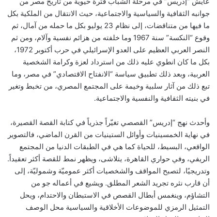
عايش “إدريس” في مرحلة الشباب فترة حيوية من تاريخ مصر من
جوانبه الثقافية والسياسية والاجتماعية، حيث الانتقال من الملكية بكل
ما فيها من متناقضات، إلى نظام 23 يوليو بكل ما حمله من آمال، ثم
وقوع “النكسة” سنة 1967 وما خلفته من هزائم نفسية وآلام، ومن ثم
النصر العربي العظيم على العدو الإسرائيلي في حرب أكتوبر 1972،
بكل ما كان انطوي عليه ذلك من استرداد لعزة وكرامة الشخصية
العربية، وبعد ذلك تطبيق سياسة “الانفتاح الاقتصادي” في مصر، وما
تبع ذلك من آثار سلبية وخيمة على المجتمع المصري، من تخبط وتغير
في بنيته الثقافية والنفسية والاجتماعية.
وأحدث نهج “إدريس” القصصي تغيّراً جذرياً في كتابة القصة القصيرة،
في نهاية الخمسينيات وأوائل الستينيات من القرن الماضي، فالتصوير
الواقعي، البسيط، للحياة كما هي في الطبقات الدنيا من المجتمع
الريفي، وفي حواري القاهرة، يتلاشى، ويظهر نمط للقصة أكثر تعقيداً.
وتدريجيًا، لتصبح المواقف والشخصيات أكثر عموميّة وشموليّة، إلى
أن قارب نثره تجريد الشعر المطلق. ويشيع في أعماله جو من
التشاؤم، وينغمس أبطال القصص في الاستبطان والاحتدام، ويحل
التمثيل الرمزي للموضوعات الأخلاقية والسياسية محل الوصف