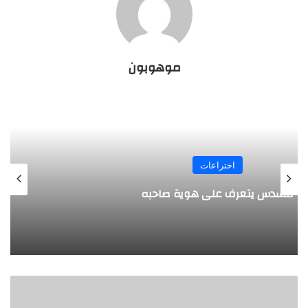
موهوبون
المجلة
طفل مصري يخرج قصاصات الورق من أنفه
وفمه
م
و