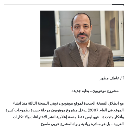
أ / عاطف مظهر
مشروع موهوبون.. بداية جديدة
مع انطلاق النسخة الجديدة لموقع موهوبون (وهي النسخة الثالثة منذ انشاء
الموقع في العام 2007) يدخل مشروع موهوبون مرحلة جديدة بطموحات كبيرة
وأفكار متجددة… فهو ليس فقط منصة إعلامية لنشر الاختراعات والابتكارات
العربية.. بل هو مبادرة ريادية ونواة لمشرع عربي طموح