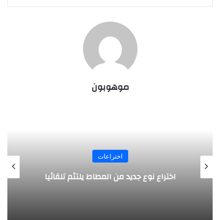
موهوبون
اختراعات
روبوت جديد لاستكشاف أعماق البحار