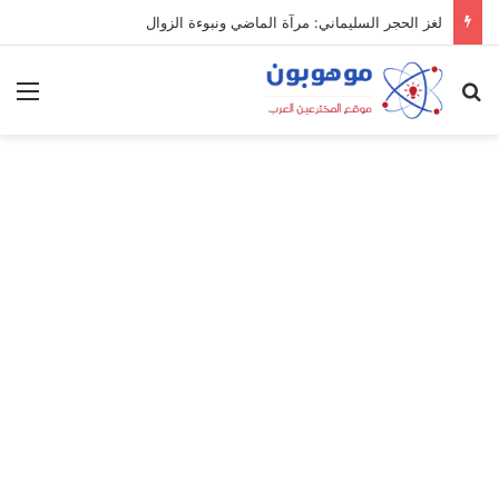
لغز الحجر السليماني: مرآة الماضي ونبوءة الزوال
بحث عن
الق