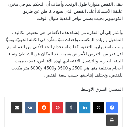
يبقى القفص متوازنا طول الوقت. وأضاف أن التحكم يتم في مخزن
عليقة الأسماك أعلى القفص الذي يسع 3.5 طن عن طريق
الكومبيوتر بحيث يضمن توافر التغذية طوال الوقت.
وأشار إلى أن الفكرة من إنشاء هذه الأقفاص هي تخفيض تكاليف
التشغيل و زيادة المكسب وإحداث نموّ مطّرد في الكتلة الحيويّة يوميًّا
بسبب استمرارية التغذية. كذلك استخدام الحد الأدنى من العمالة مع
اقل قدر من التعرض للأمراض بسبب بعد المكان عن الشاطئ ونقاء
البيئة البحرية. وللتشغيل الاقتصادي لهذه الأقفاص، فقد صممت
أحجام مختلفة منها هي 2500 و 3500 و4500 و6000 متر مكعب
للقفص، وتختلف إنتاجيتها حسب سعة القفص.
المصدر: الشرق الأوسط
لينكدإن
‏Tumblr
بينتيريست
‏Reddit
‏VKontakte
مشاركة عبر البريد
طباعة