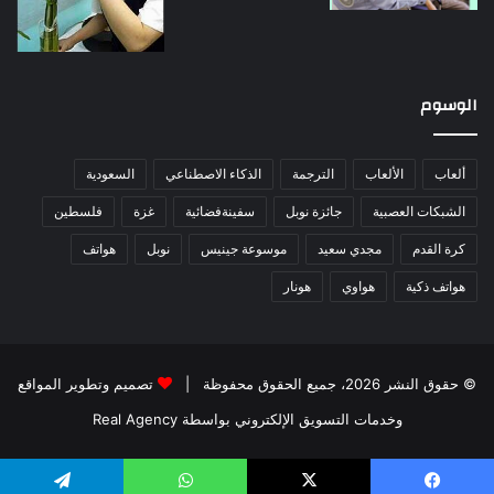
الوسوم
ألعاب
الألعاب
الترجمة
الذكاء الاصطناعي
السعودية
الشبكات العصبية
جائزة نوبل
سفينةفضائية
غزة
فلسطين
كرة القدم
مجدي سعيد
موسوعة جينيس
نوبل
هواتف
هواتف ذكية
هواوي
هونار
© حقوق النشر 2026، جميع الحقوق محفوظة |
تصميم وتطوير المواقع
وخدمات التسويق الإلكتروني بواسطة Real Agency