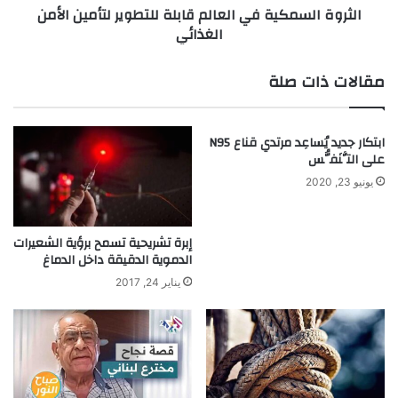
الثروة السمكية في العالم قابلة للتطوير لتأمين الأمن
ة
م
الغذائي
ب
ك
س
ي
ي
ة
مقالات ذات صلة
ط
ف
ة
ي
ل
ا
ابتكار جديد يُساعِد مرتدي قناع N95
م
ل
على التَّنَفُّس
ش
ع
ر
ا
يونيو 23, 2020
و
ل
ع
م
و
ق
إبرة تشريحية تسمح برؤية الشعيرات
ط
ا
الدموية الدقيقة داخل الدماغ
ن
ب
يناير 24, 2017
ي
ل
ة
ل
ل
ت
ط