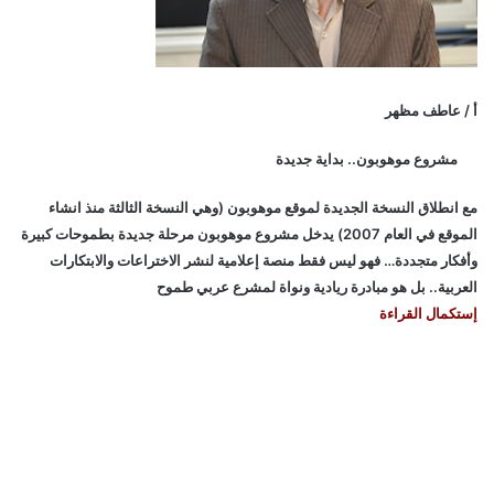
أ / عاطف مظهر
مشروع موهوبون.. بداية جديدة
مع انطلاق النسخة الجديدة لموقع موهوبون (وهي النسخة الثالثة منذ انشاء
الموقع في العام 2007) يدخل مشروع موهوبون مرحلة جديدة بطموحات كبيرة
وأفكار متجددة… فهو ليس فقط منصة إعلامية لنشر الاختراعات والابتكارات
العربية.. بل هو مبادرة ريادية ونواة لمشرع عربي طموح
إستكمال القراءة