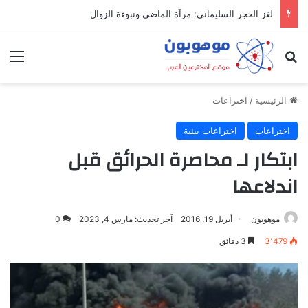
لغز الحجر السليماني: مرآة الماضي ونبوءة الزوال
بحث عن
الق
الرئيسية
/
اختراعات
اختراعات
اختراعات بيئية
ابتكار لـ محاصرة الحرائق قبل
اندلاعها
موهوبون
أبريل 19, 2016
آخر تحديث: مارس 4, 2023
0
3٬479
3 دقائق