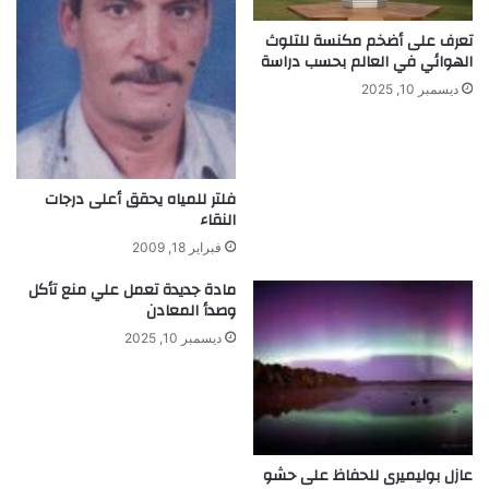
ا
ى
ب
ك
تعرف على أضخم مكنسة للتلوث
ا
الهوائي في العالم بحسب دراسة
ه
ت
ر
ديسمبر 10, 2025
ب
ا
ء
ت
فلتر للمياه يحقق أعلى درجات
ض
النقاء
ي
ء
فبراير 18, 2009
ا
مادة جديدة تعمل علي منع تأكل
ل
وصدأ المعادن
م
ن
ديسمبر 10, 2025
ا
ز
ل
عازل بوليميرى للحفاظ على حشو