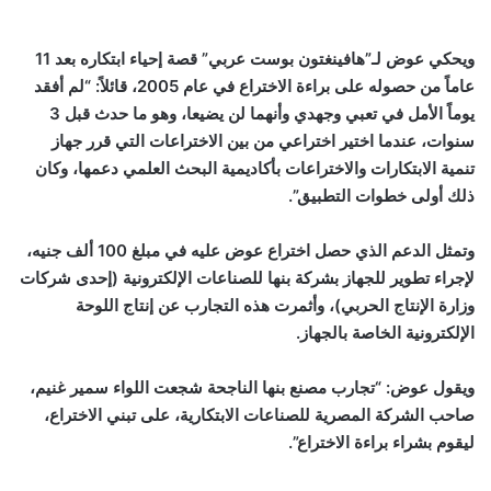
ويحكي عوض لـ”هافينغتون بوست عربي” قصة إحياء ابتكاره بعد 11
عاماً من حصوله على براءة الاختراع في عام 2005، قائلاً: “لم أفقد
يوماً الأمل في تعبي وجهدي وأنهما لن يضيعا، وهو ما حدث قبل 3
سنوات، عندما اختير اختراعي من بين الاختراعات التي قرر جهاز
تنمية الابتكارات والاختراعات بأكاديمية البحث العلمي دعمها، وكان
ذلك أولى خطوات التطبيق”.
وتمثل الدعم الذي حصل اختراع عوض عليه في مبلغ 100 ألف جنيه،
لإجراء تطوير للجهاز بشركة بنها للصناعات الإلكترونية (إحدى شركات
وزارة الإنتاج الحربي)، وأثمرت هذه التجارب عن إنتاج اللوحة
الإلكترونية الخاصة بالجهاز.
ويقول عوض: “تجارب مصنع بنها الناجحة شجعت اللواء سمير غنيم،
صاحب الشركة المصرية للصناعات الابتكارية، على تبني الاختراع،
ليقوم بشراء براءة الاختراع”.