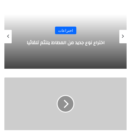
اختراعات
روبوت جديد لاستكشاف أعماق البحار
أ
ط
ب
ا
ق
ط
ا
ئ
ر