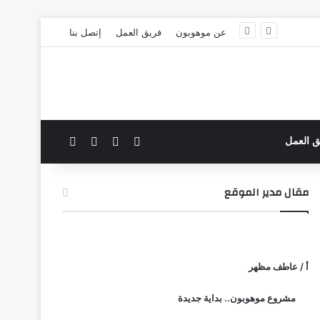
عن موهوبون
فريق العمل
إتصل بنا
‫X
فيسبوك
بحث عن
الوضع المظلم
ق العمل
مقال مدير الموقع
أ / عاطف مظهر
مشروع موهوبون.. بداية جديدة