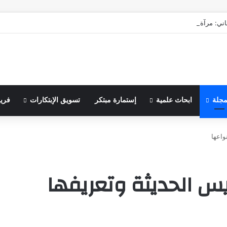
اني: مرآة الماضي ونبوءة الزوال
مجلة
ابحاث علمية
إستمارة مبتكر
تسويق الإبتكارات
فري
واعها
يس الحديثة وتعريفها