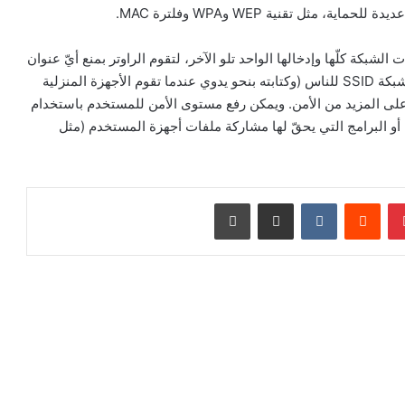
 مثل تقنية WEP وWPA وفلترة MAC.
أرقام بطاقات الشبكة كلّها وإدخالها الواحد تلو الآخر، لتقوم الراوتر بمنع أيّ عنوان
بطاقة من خارج الشبكة بالدخول. وينصح بعدم إظهار اسم الشبكة SSID للناس (وكتابته بنحو يدوي عندما تقوم الأجهزة المنزلية
دام نظام WPA للتشفير للحصول على المزيد من الأمن. ويمكن رفع مستوى الأمن للمستخدم باستخدام
أو البرامج التي يحقّ لها مشاركة ملفات أجهزة المستخدم (مثل
بينتيريست
‏Reddit
‏VKontakte
مشاركة عبر البريد
طباعة