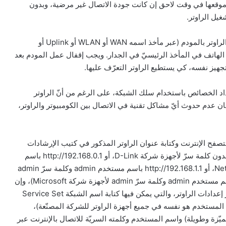
 موقعها في وقت لاحق إن كانت جودة الاتصال غير مرضية، وبدون
غيل الراوتر.
وإن كان الراوتر لا يحتوي على مودم مدمج، فإنّه يجب وصل الراوتر بالمودم (عبر مأخذ اسمه WAN أو WLAN أو Uplink أو
بسلك الهاتف في المأخذ الرئيسيّ في الجدار. ويجب إقفال عمل المودم بعد
جهيز نفسه، كي يستطيع الراوتر التعرّف عليها.
 ذلك وصل الراوتر بالكومبيوتر عبر مأخذ LAN لإعداد الخصائص باستخدام سلك الشبكة، على الرغم من أنّ الراوتر
 عدم حدوث أيّ مشاكل تقنية في الاتصال بين الكومبيوتر والراوتر،
تصفح الإنترنت وكتابة عنوان الراوتر المذكور في كتيب الإرشادات
(غالبا ما يكون http://192.168.0.1 باسم مستخدم admin وبدون كلمة سرّ لأجهزة شركة D-Link، أو http://192.168.0.1 باسم
مستخدم admin وكلمة سرّ password لأجهزة شركة Netgear، أو http://192.168.1.1 باسم مستخدم admin وكلمة سرّ admin
لأجهزة شركات 3Com وLinksys، أو http://10.168.2.1 باسم مستخدم admin وكلمة سرّ admin لأجهزة شركة Microsoft)، وإن
تمّت هذه العملية بنجاح، فإنّ المستخدم سيرى شاشة تجهيز إعدادات الراوتر، والتي يمكن فيها كتابة اسم الشبكة Service Set
 الاسم المستخدم هو نفسه في جميع أجهزة الراوتر للشركة المصنّعة)،
ميّزة وطويلة) واسم المستخدم وكلمته السريّة للاتصال بالإنترنت عبر