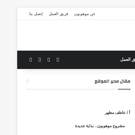
عن موهوبون
فريق العمل
إتصل بنا
‫X
فيسبوك
بحث عن
الوضع المظلم
ق العمل
مقال مدير الموقع
أ / عاطف مظهر
مشروع موهوبون.. بداية جديدة