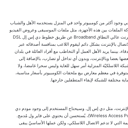
ي وجود أكثر من كومبيوتر واحد في المنزل يستخدمه الأهل والشباب
كة الملفات بين هذه الأجهزة، مثل ملفات الموسيقى وعروض الفيديو
والصور العائليّة والكثير غيرها. ومع ازدياد انتشار خدمات الإنترنت عالي النطاق Broadband عن طريق خطوط دي إس إل DSL
اتصال بالإنترنت بشكل دائم ليقوم اللاعب بمنافسة أصدقائه عبر
اء، بينما يريد الأهل العمل أو التخاطب مع أفراد العائلة في بلدان
ها بعضا وبالإنترنت، وبدون أي تداخل أو تضارب، بالإضافة إلى
شبكة اللاسلكيّة المنزلية أمر سهل للغاية وليس سحرا غامضا، ولا
ة متوفرة في معظم معارض بيع ملحقات الكومبيوتر بأسعار مناسبة،
ية مختلفة للشبكة لإبقاء المتطفلين خارجها.
ع الإنترنت، مثل دي إس إل. وسيحتاج المستخدم إلى وجود مودم دي
إس إل وإلى راوتر لاسلكي (وليس نقطة اتصال لاسلكيّة Wireless Access Point)، يُستحسن أن يحتوي على فاير ول مُدمج.
ديمة التي لا تدعم الاتصال اللاسلكي، ولكن عملها الأساسيّ يبقى