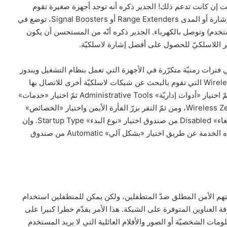
نت إن كانت تدعم ذلك! الجدير ذكره أنه توجد أجهزة صغيرة تقوم
بتقوية الإشارة اللاسلكيّة إن كانت ضعيفة، اسمها مقوّيات الإشارة أو المدى Range Extenders أو Signal Boosters، توضع في
تخدم) وتوصل بالكهرباء. الجدير ذكره أنّه من المستحسن أن يكون
وتر اللاسلكيّ للحصول على أفضل إشارة لاسلكيّة.
ترات زمنيّة متكرّرة في الأجهزة التي تعمل بنظام التشغيل ويندوز
إكس بي، فإنّه ينصح بإيقاف خدمة Wireless Zero Configuration التي تقوم بالبحث عن شبكات لاسلكيّة أخرى للاتصال بها
بشكل آلي، عن طريق الذهاب إلى قائمة «ابدأ» Start ومن ثمّ اختيار «أدوات إداريّة» Administrative Tools ثمّ اختيار «خدمات»
Services. ومن الشاشة الجديدة اختيار Wireless Zero Configuration، ومن ثمّ النقر بزرّ الفأرة الأيمن واختيار «الخصائص»
Properties، ثمّ الضغط على زرّ «إيقاف» Stop، واختيار «إلغاء» Disabled من صندوق اختيار «نوع البدء» Startup Type. وإن
واجهت المستخدم مشاكل بعد ذلك، فيمكنه إعادة تشغيل هذه الخدمة عن طريق اختيار «بشكل آلي» Automatic من صندوق
م استخدام نظام DHCP سيعطي شبكتهم الأمن المطلق ضدّ المتطفلين، ولكن يمكن للمتطفلين استخدام
ة (مثل برنامج نيت ستامبلر NetStumbler) لمعرفة العناوين المتوفرة على الشبكة. هذا الأمر يقدّم خطرا كبيرا على
ت الشخصيّة أو الصور والأفلام العائلية التي لا يريد المستخدم