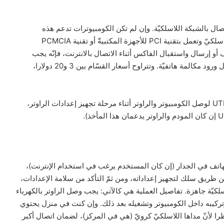
ال بالشبكة اللاسلكيّة. وإن لم تكن الكومبيوترات تدعم هذه
التقنيات، فإنّه يمكن شراء بطاقات للشبكة تدعم الاتصال اللاسلكيّ وتعمل بتقنية PCI للأجهزة المكتبيةّ أو تقنية PCMCIA
أو إرسال واستقبال الفاكس أثناء الاتصال بالانترنت، فإنّه يجب
شراء قسّام Splitter، وإلا سينقطع الاتصال بالإنترنت في حال ورود مكالمة هاتفيّة. وتتراوح أسعار القسّام بين 3 و20 دولارا،
– سنحتاج المستخدم إلى سلك للشبكة Ethernet من نوع UTP لوصل الكومبيوتر والراوتر أثناء مرحلة تجهيز إعدادات الراوتر،
اتف في الجدار (إن كان المستخدم يرغب في استخدام الإنترنت)،
عن طريق سلك لتجهيز إعداداته، ومن ثمّ التأكد من سلامة الإعدادات،
سلكيّة جاهزة. تفاصيل العملية هي كالآتي: يجب وصل الراوتر بالكهرباء
وتركيبه داخل الكومبيوتر وتشغيله بعد ذلك. وإن كنت في منزل يحتوي
را لأنّ مداها اللاسلكيّ كرويّ (هي في المركز)، لضمان اتصال أكبر