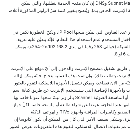
مقدّم خدمة دي إس إل (بالإضافة إلى عناوين Gateway وSubnet Mask وDNS إن كان مقدم الخدمة يتطلبها، والتي يمكن
إنترنت الخاص بك). ويُنصح بتغيير كلمة سرّ الراوتر المذكورة أعلاه،
وإن كانت الراوتر تدعم نظام DHCP فإنّه يمكن تفعيله واختيار عدد العناوين التي يمكن منحها IP Pool، ولكنّ الخطورة تكمن في
اختار المستخدم عدم استخدام هذا النظام، فإنّه يتعيّن عليه تعريف
رقم جديد في كلّ مرة يقوم فيها بإدخال كومبيوتر جديد على الشبكة (حوالي 253 رقما في مدى 192.168.2.«2-254»). ويمكن
8.
عن طريق تشغيل متصفح الإنترنت والدخول إلى أيّ موقع على الإنترنت
Prox إن كان مقدّم خدمة الإنترنت يتطلب ذلك). وإن تمت هذه العملية بنجاح، فإنّه يمكن إزالة
يّة من الآن فصاعد، ويمكن تشغيل الأجهزة اللاسلكية لتقوم بالعثور
ات والأجهزة الإضافية التي ستستخدم الإنترنت عن طريق كتابة اسم
الشبكة SSID وكلمة السرّ عند الاتصال. ويمكن وصل الطابعة أو الماسحة الضوئية Scanner بالراوتر ليتمّ منحها عنوانا خاصا بها
امها عند الحاجة، عوضا عن شراء طابعة أو ماسحة خاصة لكلّ جهاز.
ومن الأجهزة الأخرى التي يمكن وصلها بالراوتر أجهزة ألعاب الفيديو وكاميرات المراقبة وأجهزة TiVo والهواتف الذكيّة
PD والكثير غيرها من الأجهزة، وبشكل بسيط، الأمر الذي كان من الممكن أن يكون كابوسا إن
 تدعم تقنيات الاتصال اللاسلكي، لتقوم هذه التلفزيونات بعرض الصور