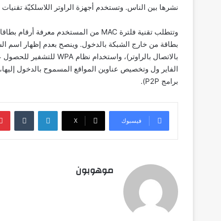
نشرها بين الناس. وتستخدم أجهزة الراوتر اللاسلكيّة تقنيات عديدة للحماية،
وتتطلب تقنية فلترة MAC من المستخدم معرفة 
بالاتصال بالراوتر)، واستخ
الفاير ول وتخصيص عناوين المواقع المسموح بالدخول إليها، 
برامج P2P).
لينكدإن
‏Tumblr
فيسبوك
‫X
موهوبون