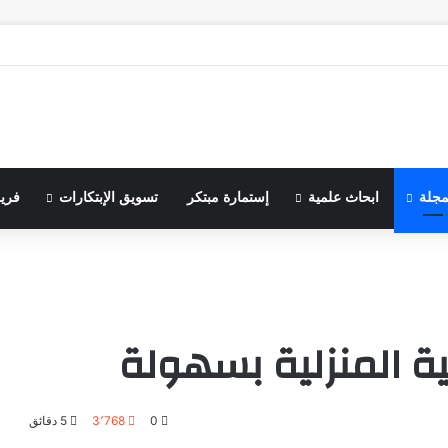
مجلة
ابحاث علمية
إستمارة مبتكر
تسويق الإبتكارات
فري
ة المنزلية بسهولة
0
3٬768
5 دقائق