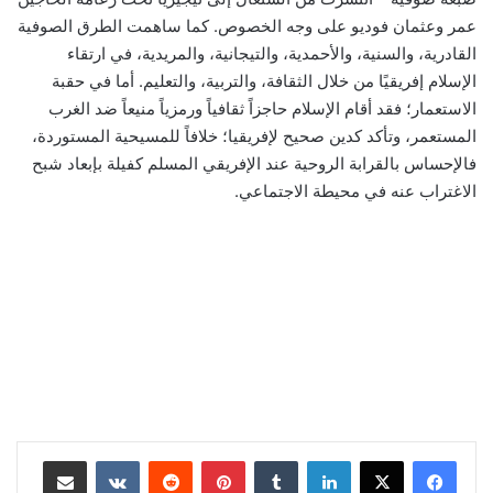
عمر وعثمان فوديو على وجه الخصوص. كما ساهمت الطرق الصوفية
القادرية، والسنية، والأحمدية، والتيجانية، والمريدية، في ارتقاء
الإسلام إفريقيًا من خلال الثقافة، والتربية، والتعليم. أما في حقبة
الاستعمار؛ فقد أقام الإسلام حاجزاً ثقافياً ورمزياً منيعاً ضد الغرب
المستعمر، وتأكد كدين صحيح لإفريقيا؛ خلافاً للمسيحية المستوردة،
فالإحساس بالقرابة الروحية عند الإفريقي المسلم كفيلة بإبعاد شبح
الاغتراب عنه في محيطة الاجتماعي.
لينكدإن
‏Tumblr
بينتيريست
‏Reddit
‏VKontakte
مشاركة عبر البريد