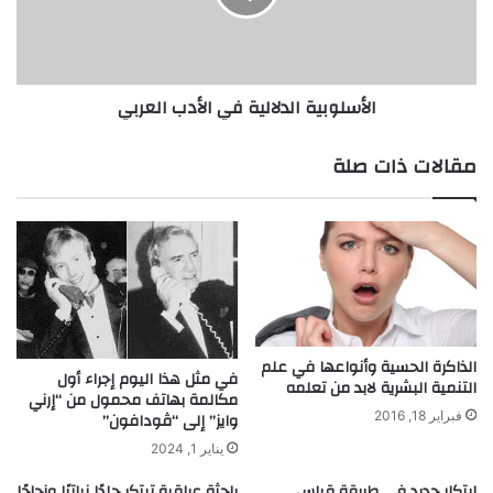
ؤ
و
س
ب
س
ي
ت
ة
الأسلوبية الدلالية في الأدب العربي
ر
ا
ك
ل
ي
د
مقالات ذات صلة
ا
ل
ا
ا
ل
ل
ح
ي
د
ة
ي
ف
ث
ي
ة
ا
س
ل
الذاكرة الحسية وأنواعها في علم
في مثل هذا اليوم إجراء أول
ي
التنمية البشرية لابد من تعلمه
أ
مكالمة بهاتف محمول من “إرني
ر
د
فبراير 18, 2016
وايز” إلى “ڤودافون”
ة
ب
يناير 1, 2024
ح
ا
ي
ل
ابتكار جديد في طريقة قياس
باحثة عراقية تبتكر جلدًا نباتيًا وزجاجًا