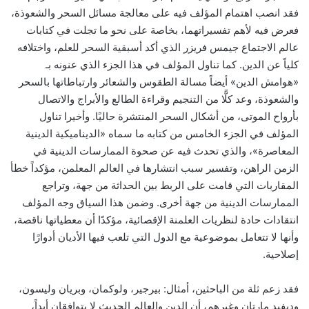
فقد انصب اهتمام المؤلف فيه على معالجة مسائل السحر والشعوذة،
فعرض فيه لأهم تفسيراتهما، بخاصة على نحو ما تجلت في كتابات
عالم الاجتماع جيمس فريزر الذي أكد أسبقية السحر للعلم، واختلافه
كلياً عن الدين. كما تناول المؤلف في هذا الجزء الذي عنونه بـ
«هوامش الدين» أيضاً مسالة الطقوس والشعائر وارتباطاتها بالسحر
والشعوذة، وعد كلًّا من التنجيم وقراءة الطالع والأبراج والاتصال
بأرواح الموتى، من أشكال السحر المنتشرة حاليًا. وأخيرا تناول
المؤلف في الجزء الخامس من كتابه ما سماه «الديناميكية الدينية
المعاصرة»، والذي تحدث فيه عن صحوة الممارسات الدينية في
الزمن الراهن، وتفسير سبب انتشارها في العالم المعلمن، مؤكداً خطأ
المقاربات التي قامت على الربط بين الحداثة من جهة، وتراجع
الممارسات الدينية من جهة أخرى. وضمن هذا السياق وجه المؤلف
انتقادات حادة لنظريات العلمنة الإقصائية، مؤكدًا أن معطياتها ناقصة،
وأنها لا تتعامل بموضوعية مع الدول التي تلعب فيها الأديان أدوارًا
إصلاحية.
فقد زعم ثلة من الباحثين، أمثال: بيرجير، ولوكمان، وبريان وليسون،
وديفيد مارتان وغيرهم، أن الدين والعالم الحديث لا يتوافقان أبداً،