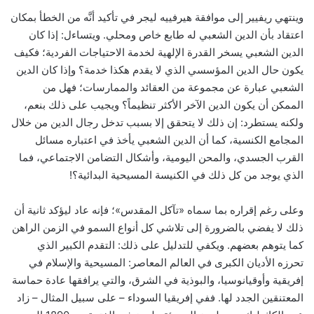
وينتهي ريفيير إلى موافقة هيرفييه ليجر في تأكيد أنَّه من الخطأ بمكان
اعتقاد بأن الدين الشعبي له طابع خاص ومحلي. ويتساءل: إذا كان
الدين الشعبي يسخر القدرة الإلهية لخدمة الاحتياجات الفردية؛ فكيف
يكون حال الدين المؤسسي الذي لا يقدم هكذا خدمة؟ وإذا كان الدين
الشعبي عبارة عن مجموعة من العقائد والممارسات؛ فهل من
الممكن أن يكون الدين الآخر الأكثر تنظيماً؟ ويجيب على ذلك بنعم،
ولكنه يستطرد: إن ذلك لا يتحقق إلا بسبب تدخل رجال الدين من خلال
المجامع الكنسية، كما أن الدين الشعبي يأخذ في اعتباره مسائل
القرب الجسدي، والمحن اليومية، وأشكال التضامن الاجتماعي، فما
الذي يوجد من كل ذلك في الكنيسة المسيحية البدائية؟!
وعلى رغم إقراره بما سماه «تآكل المقدس»؛ فإنه عاد ليؤكد ثانية أن
ذلك لا يفضي بالضرورة إلى تلاشي كل أنواع السمو في الزمن الراهن
كما يتوهم بعضهم. ويكفي للتدليل على ذلك: التقدم الكبير الذي
تحرزه الأديان الكبرى في العالم المعاصر: المسيحية والإسلام في
إفريقية وأوقيانوسيا، والبوذية في الشرق، والتي يرافقها عادة حماسة
المعتنقين الجدد لها. ففي إفريقيا السوداء – على سبيل المثال – زاد