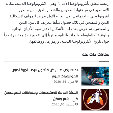
رئيسة تتعلق بأنثروبولوجيا الأديان؛ وهي: الانثروبولوجيا الدينية، مكانة
الأساطير في مباحثها، الطقوس والشعائر الدينية من منظور
أنثروبولوجي – اجتماعي. في الجزء الأول يعرض المؤلف لإشكالية
الدين والمقدس في ثلاثة فصول بدأها بتعريف كل من: الدين
والمقدس، ثم عرض بعد ذلك للأشكال الافتراضية للأديان البدائية
والوثنية؛ كالطوطم والمانا والتابو، منتهياً إلى تقديم نبذة مختصرة جداً
حول تاريخ الأنثروبولوجيا الدينية، ورموزها، ووظائفها.
مقالات ذات صلة
لماذا يجب على كل متداول البدء بتجربة تداول
الخوارزميات اليوم
فبراير 24, 2026
الهيئة العامة للاستعلامات ومسابقات للموهوبين
في الشعر والفن
ديسمبر 10, 2025