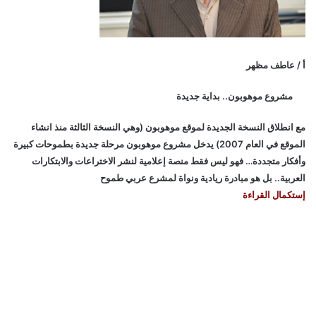
أ / عاطف مظهر
مشروع موهوبون.. بداية جديدة
مع انطلاق النسخة الجديدة لموقع موهوبون (وهي النسخة الثالثة منذ انشاء
الموقع في العام 2007) يدخل مشروع موهوبون مرحلة جديدة بطموحات كبيرة
وأفكار متجددة… فهو ليس فقط منصة إعلامية لنشر الاختراعات والابتكارات
العربية.. بل هو مبادرة ريادية ونواة لمشرع عربي طموح
إستكمال القراءة