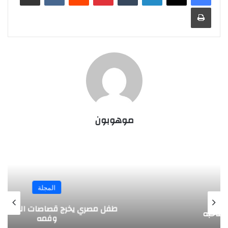
طباعة
موهوبون
المجلة
طفل مصري يخرج قصاصات الورق من أنفه
وفمه