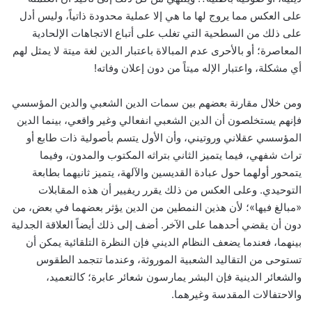
على العكس مما يروج لها ما هي إلا عملية محدودة ذاتياً، وليس أدل
على ذلك من السطحية التي تغلب على أتباع الاتجاهات الإلحادية
المعاصرة؛ أو بالأحرى عدم المبالاة باعتبار الدين لغة ميتة لا يمثل لهم
أي مشكلة، واعتبار الإله ميتاً من دون إعلان وفاته!
ومن خلال مقارنة بعضهم بين سمات الدين الشعبي والدين المؤسسي
فإنهم يستخلصون أن الدين الشعبي انفعالي وغير واقعي، بينما الدين
المؤسسي عقلاني وروتيني، وأن الأول يتسم بأصولية ذات طابع أو
تراث شفهي، فيما يتميز الثاني بتراثه المكتوب والمدون، وفيما
يتمحور أولهما حول عبادة القديسين والآلهة، يتميز ثانيهما بطابعة
التوحيدي. وعلى العكس من ذلك يقرر ريفيير أن هذه المقابلات
«مبالغ فيها»؛ لأن هذين النمطين من الدين يؤثر بعضهما في بعض، من
دون أن يقضي أحدهما على الآخر. أضف إلى ذلك أيضاً العلاقة الجدلية
بينهما، فعندما يضعف النظام الديني فإن النظرة التلقائية يمكن أن
تستوحى من التقاليد الشعبية الموروثة، وعندما تتجمد الطقوس
والشعائر الدينية فإن البشر يمارسون شعائر عابرة؛ كالتعميد،
والاحتفالات المقدسة وغيرهما.