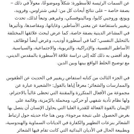
عن السمات الرئيسة للأسطورة: شكلاً وموضوعًا، معولاً في ذلك –
بصفة خاصة – على نتائج أبحاث كل من: ليفي شتراوس، وفرويد،
ويونغ، وروجيي كايوا، ومالينوفسكي، وغيرهم. وتبعاً لذلك، تحدث
ريفيير باستفاضة عن معنى الأساطير، وغاياتها، ومقاصدها، وتأثيرها
في المشاعر الدينية بصفة خاصة، كما عرض لبحث علائقها المختلفة
بالتحليل النفسي؛ كما في أسطورة أوديب، وعرض أيضاً لوظائف
الأساطير النفسية، والإدراكية، والتربوية، والاجتماعية، والسياسية.
وقد أفضى به ذلك كله إلى دراسة علاقة الأسطورة بالمقدس الديني،
مع توضيح الخلط الواقع بينها وبين الدين.
في الجزء الثالث من كتابه استفاض ريفيير في الحديث عن الطقوس
والممارسات والشعائر؛ معرفاً إياها بالقول: «الشعيرة عبارة عن
مجموعة من الأفعال المتكررة والمقننة التي تحظى غالباً بالاحترام،
ولها نظام تأدية شفهي أو حركي، ومحملة بالرّمزية، وقائمة على
الإيمان بالقوة الفعالة للقدرة العليا التي يحاول الإنسان أن يتصل بها
بغرض الحصول على نتيجة مرجوة». ومن هنا جاء حديثه حول ارتباط
الشعائر بنزعات التطهير والكفارة في الديانات السماوية والهندوسية،
وبطبيعة الحال في الأديان البدائية التي كانت تقام فيها الشعائر