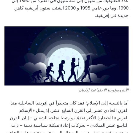
عدد الكاثوليك من مليون إلى مئة مليون في الفترة من 1890 إلى
1990. وما بين عامي 1995 و 2000 أنشئت ستون أبريشية كاهن
جديدة في إفريقية.
الأنثروبولوجيا الاجتماعية للأديان
أما بالنسبة إلى الإسلام؛ فقد كان متجذراً في إفريقيا الساحلية منذ
القرن الحادي عشر إلى القرن السابع عشر. إذ يمثل «الإسلام
العربي» الحضارةَ الأكثر تقدمًا، وارتبط نجاحه الشعبي – إبان القرن
التاسع عشر الميلادي – بحركات إعادة هيكلة سياسية دينية – ذات
صبغة صوفية – انتشرت من السنغال إلى نيجيريا تحت زعامة الحاجين