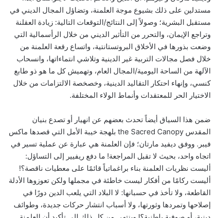
مستدلين على ذلك بشيوع موجة العلمنة، وتضاؤل المجال الديني في
مستقبل البشرية؛ وصولاً إلى النتائج/التوقعات التالية: زيادة العقلنة
وتراجع الإيمان، والتحرر من التأثير الديني من خلال الرأسمالية التي
وضعت بذورها في الأخلاق البروتستانتية، واتساع رقعة العلمنة من
خلال فصل مجالات التربية غير الدينية وتلاشي انتماءاتها، وانسحاب
الآلهة من الساحة اليومية/المجال العام، وتهميش كل ما هو ذو طابع
كنسي، وإنهاء احتكار التقاليد الدينية، وخصخصة الالتزامات من خلال
الاختيار الحر للمعتقدات وأنماط الولاء المختلفة.
ضمن هذا السياق أيضاً تحدث بعضهم عن انهيار أو تصدع بنيان
المقدس the Sacred Canopy بلهجة خيبة الأمل التي قصدها ماكس
فيبر. ووفق ديفيد مارتان؛ فإن العلمنة هي عبارة عن عملية تسير في
اتجاه واحد، بحيث لا تقبل المراجعة! ما دفع ريفيير إلى التساؤل:
أليست نظريات العلمنة بناء براغماتياً قائمًا على معطيات ناقصة؟!
أليست ركامًا من أفكار ليست خاطئة في مجملها ولكن تعوزوها الأدلة
القاطعة، ولا تأخذ في حسبانها: لا البلاد التي يلعب الدين دورًا في
إصلاحها وتمردها وثورتها، ولا أسباب انتشار حركات جديدة، وطوائف
دينية، أو صوفية باطنية؟! وينتهي من كل ذلك إلى تأكيد أن العلمنة