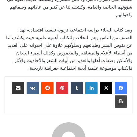
شؤونهم الخاصة والعامة، وكشف لنا عن كثير من عاداتهم وصفاتهم
واحوالهم.
ويعد كتاب البخلاء دراسة اجتماعية تربوية نفسية اقتصادية لهذا
الصنف من الناس وهم البخلاء، وللكتاب أهمية علمية حيث يكشف لنا
عن نفوس البشر وطبائعهم وسلوكهم علاوة على احتوائه على العديد
من أسماء الأعلام والمشاهير والمغمورين وكذلك أسماء البلدان
والأماكن وصفات أهلها والعديد من أبيات الشعر والأحاديث والآثار
فالكتاب موسوعة علمية أدبية اجتماعية جغرافية تاريخية.
لينكدإن
‏Tumblr
بينتيريست
‏Reddit
‏VKontakte
مشاركة عبر البريد
طباعة