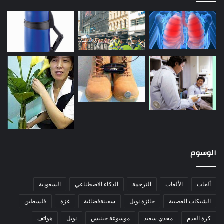
الوسوم
ألعاب
الألعاب
الترجمة
الذكاء الاصطناعي
السعودية
الشبكات العصبية
جائزة نوبل
سفينةفضائية
غزة
فلسطين
كرة القدم
مجدي سعيد
موسوعة جينيس
نوبل
هواتف