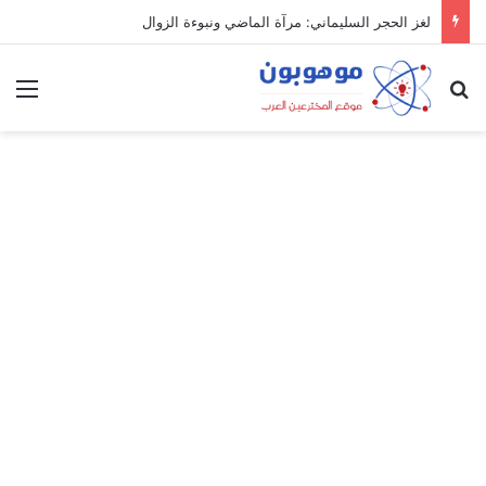
لغز الحجر السليماني: مرآة الماضي ونبوءة الزوال
بحث عن
الق