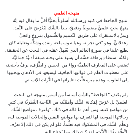
منهجه العلمي
انتـهج الجاحظ في كتبه ورسـائله أسلوباً بحثيًّا أقلُّ ما يقال فيه إنَّهُ
منهجُ بحثٍ علميٍّ مضبوطٌ ودقيقٌ، يبدأ بالشَّك لِيُعْرَضَ على النَّقد،
ويمرُّ بالاسـتقراء على طريق التَّعميم والشُّـمول بنـزوعٍ واقعيٍّ
وعقلانيٍّ، وهو “في تجربته وعيانه وسماعه ونقده وشكِّه وتعليله كان
يطلع علينا في صورةِ العالم الذي يُعْمِلُ عقله في البحث عن الحقيقة،
ولكنَّه استطاع برهافة حسِّه أن يسبغ على بحثه صبغة أدبيَّةً جماليَّة
تُضفي على المعارف العلميَّة رواءً من الحسن والظَّرْف، يرفُّ بأجنحته
على معطيات العلم في قوالبها الجافية، ليسيغها في الأذهان ويحببها
إلى القلوب، وهذه ميزة قلَّت نظيراتها في التُّراث الإنساني.‏
ولم يكتف ” الجاحظ” بالشَّك أساساً من أسس منهجه في البحث
العلميِّ بل عَرَضَ لِمَكانة الشَّك وأهمِّيَّته من النَّاحية النَّظريَّة في كثيرٍ
من مواضع كتبه، ومن أهم ما قاله في ذلك: “واعرف مواضع الشَّك
وحالاتها الموجبة لها لتعرف بها مواضع اليقين والحالات الموجبة لـه،
وتعلَّم الشَّك في المشكوك فيه تعلُّماً، فلو لم يكن في ذلك إلا تعرُّف
التَّوقُّف ثُمَّ التَّثبُّت، لقد كان ذلك مما يُحتاج إليه.