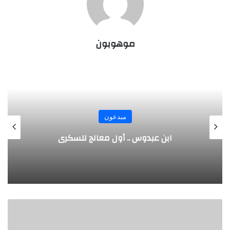
موهوبون
مبدعون
الألماني بنز مخترع السيارة الحديثة
ا
ل
ب