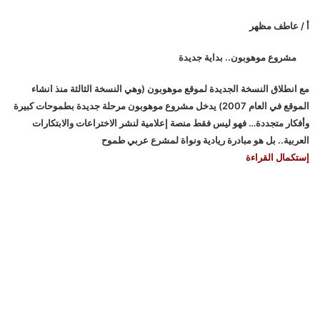
أ / عاطف مظهر
مشروع موهوبون.. بداية جديدة
مع انطلاق النسخة الجديدة لموقع موهوبون (وهي النسخة الثالثة منذ انشاء
الموقع في العام 2007) يدخل مشروع موهوبون مرحلة جديدة بطموحات كبيرة
وأفكار متجددة… فهو ليس فقط منصة إعلامية لنشر الاختراعات والابتكارات
العربية.. بل هو مبادرة ريادية ونواة لمشرع عربي طموح
إستكمال القراءة