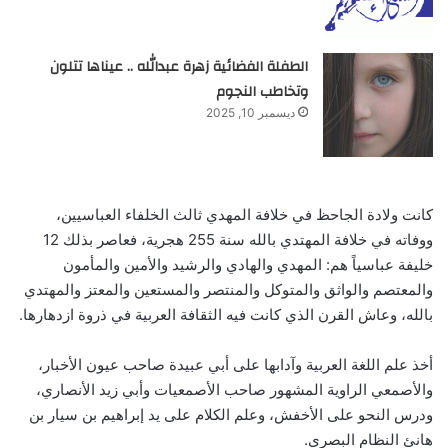
الطفلة الفضائية زهرة عبدالله .. عيناها تتلون
وتخاطب النجوم
ديسمبر 10, 2025
كانت ولادة الجاحظ في خلافة المهدي ثالث الخلفاء العباسيين،
ووفاته في خلافة المهتدي بالله سنة 255 هجرية، فعاصر بذلك 12
خليفة عباسياً هم: المهدي والهادي والرشيد والأمين والمأمون
والمعتصم والواثق والمتوكل والمنتصر والمستعين والمعتز والمهتدي
بالله، وعاش القرن الذي كانت فيه الثقافة العربية في ذروة ازدهارها.
أخذ علم اللغة العربية وآدابها على أبي عبيدة صاحب عيون الأخبار،
والأصمعي الراوية المشهور صاحب الأصمعيات وأبي زيد الأنصاري،
ودرس النحو على الأخفش، وعلم الكلام على يد إبراهيم بن سيار بن
هانئ النظام البصري.