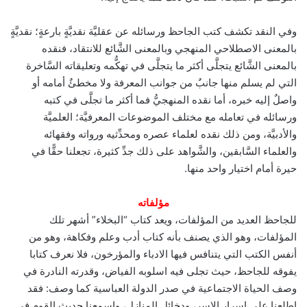
وفي النقد تكشف كتب الجاحظ ورسائله عن عقليَّة نقديَّةٍ بارعةٍ؛ نقديَّةٍ
بالمعنى الاصطلاحي المنهجي وبالمعنى الشَّائع للانتقاد، فنقده
بالمعنى الشَّائع يتجلَّى أكثر ما يتجلَّى في تهكُّمه وتعليقاته السَّاخرة
التي لم يسلم منها جانبٌ من جوانب المعرفة ولا مخطئٌ أمامه أو
واصلٌ إليه خبره، أما نقده المنهجيُّ فما أكثر ما تجلَّى في كتبه
ورسائله في تعامله مع مختلف الموضوعات المعرفيَّة؛ العلميَّة
والأدبيَّة، ومن ذلك نقده لعلماء عصره ومحدِّثيه ورواته وفقهائه
والعلماء السَّابقين، والشَّواهد على ذلك جدِّ كثيرة، تجعلنا حقًّا في
حيرة أمام اختيار واحد منها.‏
مؤلفاته
للجاحظ العديد من المؤلفات، ويعد كتاب “البخلاء” أشهر تلك
المؤلفات، وهو الذي يصنف بأنه كتاب أدب وعلم وفكاهة، وهو من
أنفس الكتب التي يتنافس فيها الادباء والمؤرخون، فلا نعرف كتابا
يفوقه للجاحظ، حيث تجلى فيه اسلوبه الفياض، وقدرته النادرة في
وصف الحياة الاجتماعية في صدر الدولة العباسية كما وصف: فقد
اطلعنا على اسرار الاسر، ودخائل المنازل، واسمعنا حديث القوم في