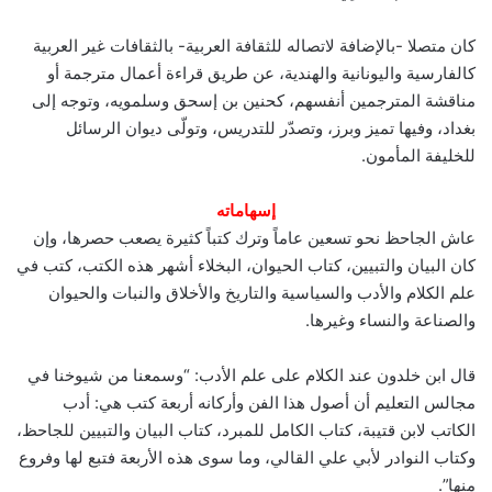
كان متصلا -بالإضافة لاتصاله للثقافة العربية- بالثقافات غير العربية
كالفارسية واليونانية والهندية، عن طريق قراءة أعمال مترجمة أو
مناقشة المترجمين أنفسهم، كحنين بن إسحق وسلمويه، وتوجه إلى
بغداد، وفيها تميز وبرز، وتصدّر للتدريس، وتولّى ديوان الرسائل
للخليفة المأمون.
إسهاماته
عاش الجاحظ نحو تسعين عاماً وترك كتباً كثيرة يصعب حصرها، وإن
كان البيان والتبيين، كتاب الحيوان، البخلاء أشهر هذه الكتب، كتب في
علم الكلام والأدب والسياسية والتاريخ والأخلاق والنبات والحيوان
والصناعة والنساء وغيرها.
قال ابن خلدون عند الكلام على علم الأدب: “وسمعنا من شيوخنا في
مجالس التعليم أن أصول هذا الفن وأركانه أربعة كتب هي: أدب
الكاتب لابن قتيبة، كتاب الكامل للمبرد، كتاب البيان والتبيين للجاحظ،
وكتاب النوادر لأبي علي القالي، وما سوى هذه الأربعة فتبع لها وفروع
منها”.