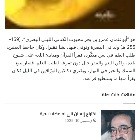
هو “أبوعثمان عمرو بن بحر محبوب الكناني الليثي البصري”، (159-
255 هـ) ولد في البصرة وتوفي فيها، نشأ فقيرا، وكان جاحظ العينين،
طلب العلم في سن مبكّرة، فقرأ القرآن ومبادئ اللغة على شيوخ
بلده، ولكن اليتم والفقر حال دون تفرغه لطلب العلم، فصار يبيع
السمك والخبز في النهار، ويكتري دكاكين الورّاقين في الليل فكان
يقرأ منها ما يستطيع قراءته.
مقالات ذات صلة
اختراع إنسان آلي له عضلات حية
ديسمبر 10, 2025