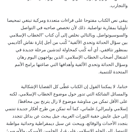
والتجارب.
يبقى نص الكتاب مفتوحا على قراءات متعددة ومركبة تبتغي تمحيصا
تأويليا بمقاربة تواصلية. ذلك لأن تخصص صاحبه في التواصل
والسوسيوتواصل. وبالتالي نخلص إلى أن كتاب “الخطاب الإسلامي
بين سؤال الحداثة وتحدي الألفية” كُتب من أجل إثارة نقاش أكاديمي
بمنظور تثاقفي، أي أنه كُتب كمحاولة لتدشين مرحلة جديدة في
اشتغال أصحاب الخطاب الإسلامي، الذين يواجهون اليوم رهان
وسؤال الحداثة وتحدي الألفية وأهدافها التي صاغتها برامج الأمم
المتحدة للتنمية.
ختاما، لا يمكننا القول إن الكتاب غطّى كل القضايا الإشكالية
والمسائل الشائكة التي تدور حول موضوع الخطاب الإسلامي، لكنه
على الأقل تمكن من مناوشة موضوع لا زال يترنح بين محافظ/
إسلامي وليبرالي/ علماني، كما أنه تمكن من طرح أفكار جديدة تنتمي
إلى جيل عايش حقبة الثورات العربية، جيل يبحث عن بدائل تتجدد
بتجدد الأحداث والوقائع، ويبحث عن سبل ديمقراطية وحداثية مواطنة
للتوصل إلى الحلم الإسلامي على غرار الحلمين الأميركي والأوروبي؛