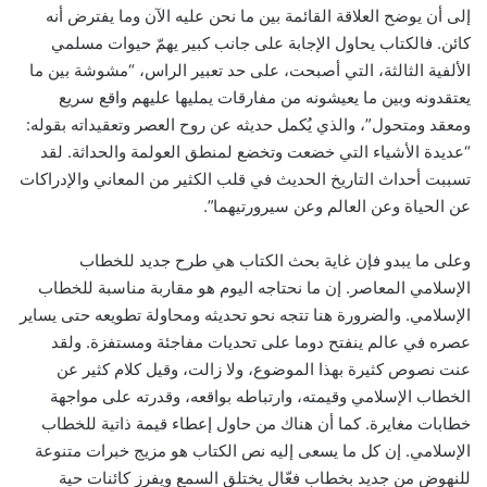
إلى أن يوضح العلاقة القائمة بين ما نحن عليه الآن وما يفترض أنه
كائن. فالكتاب يحاول الإجابة على جانب كبير يهمّ حيوات مسلمي
الألفية الثالثة، التي أصبحت، على حد تعبير الراس، “مشوشة بين ما
يعتقدونه وبين ما يعيشونه من مفارقات يمليها عليهم واقع سريع
ومعقد ومتحول”، والذي يُكمل حديثه عن روح العصر وتعقيداته بقوله:
“عديدة الأشياء التي خضعت وتخضع لمنطق العولمة والحداثة. لقد
تسببت أحداث التاريخ الحديث في قلب الكثير من المعاني والإدراكات
عن الحياة وعن العالم وعن سيرورتيهما”.
وعلى ما يبدو فإن غاية بحث الكتاب هي طرح جديد للخطاب
الإسلامي المعاصر. إن ما نحتاجه اليوم هو مقاربة مناسبة للخطاب
الإسلامي. والضرورة هنا تتجه نحو تحديثه ومحاولة تطويعه حتى يساير
عصره في عالم ينفتح دوما على تحديات مفاجئة ومستفزة. ولقد
عنت نصوص كثيرة بهذا الموضوع، ولا زالت، وقيل كلام كثير عن
الخطاب الإسلامي وقيمته، وارتباطه بواقعه، وقدرته على مواجهة
خطابات مغايرة. كما أن هناك من حاول إعطاء قيمة ذاتية للخطاب
الإسلامي. إن كل ما يسعى إليه نص الكتاب هو مزيج خبرات متنوعة
للنهوض من جديد بخطاب فعّال يختلق السمع ويفرز كائنات حية