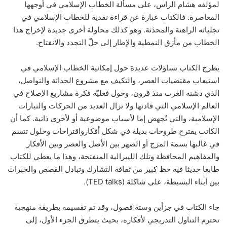
لمؤلفه هشام الراس، على مسألة الخطاب الإسلامي في أوجهها
المعاصرة. فالكتاب عبارة عن قراءة نقدية للخطاب الإسلامي في
تجلياته الراهنة والمحدَثة. وهو كذلك محاولة أخرى جديدة لإخراج هذا
الخطاب من مأزق النمطية والإطار إلى حلّ التجدد والانفتاح.
يطرح الكتاب تساؤلات عديدة حول إمكانية الخطاب الإسلامي في
استيعاب مقتضيات العصر، والتكيف مع مشروع الحداثة والتواصل،
الذي دشنه الغرب منذ قرون، وحول فعليّة فكرة مشاريع الإصلاح في
العالم الإسلامي التي قادتها ولا تزال العديد من الحركات والتيارات
الإسلامية، والتي تُجهض إما لأسباب موضوعية أو لأخرى ذاتية. كما أن
الكاتب يقترح طروحات بديلة في شكل أفكارواقتراحات وحلول تتسم
في غالبها بسمة المزج أو الصهر بين الأصل والعصر وبين الأفكار
والمفاهيم المحافظة وتلك الليبرالية المنفتحة، وهذا ما يعطي للكتاب
طابعا حديثا فيه حظ كبير من ثقافة التشارك وتبادل القصص والخبرات
بين أبناء البسيطة، على شاكلة (TED talks).
جاء الكتاب في جزأين وستة فصول، وقد تم تقسيمه بطريقة منهجية
تحترم التناول التدريجي لأفكاره، بحيث يتطرق الجزء الأول، إلى