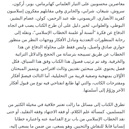
معاصرين محسوبين على التيار العلماني كهابرماس، بوبر، أركون،
سروش، شيغان، شرابي، والجابري وفي مقابلهم مفكرون إسلاميون
كفريد الأنصاري، الريسوني، طه عبد الرحمن، كولن، عصام البشير،
البوطي، والعلواني، لخير دليل على أن طرح الكتاب يصب في اتجاه
الدفاع عن فكرة “أنسنة أو علمنة الخطاب الإسلامي”، ونقله إلى
رحابة المنظورات التعددية وتبادل الأفكار ووجهات النظر من منظور
حواري صادق وأصيل، وليس فقط على محاولة الدفاع عن هذا
الخطاب عن طريق تسييجه بترسانة من الحجج والدلائل التراثية
والحَرفية. وقد تم ترتيب فصول هذا الكتاب وفق هذا السياق، فكل
فصل يحتوي على مبحثين نقديين وثالث اقتراحي. ويتميز المبحثان
الأوّلان بمنهجية وصفية قريبة من التحليلية، أما الثالث فيضمّ أفكار
ومقترحات الكاتب، والتي لها طابع انفتاحي فيه نوع من قبول أفكار
الآخر ورَوْمٌ إلى أسلمتها.
تطرق الكتاب إلى مسائل ما زالت تعتبر خلافية في مخيلة الكثير من
المسلمين، كمسألة علم الكلام، أو فقه الاجتهاد وفقه التقليد، أو حتى
نقد الخطاب الإسلامي من باب نزع القداسة عنه واعتباره خطابا
إنسانيا قابلا للنقاش والتحيين. وهو يسعى، من ضمن ما يسعى إليه،