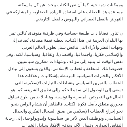
وممكنات شبه حية. كما أن نص الكتاب يبحث عن كل ما يمكنه
مساعدة هذا الخطاب على استعادة الريادة الحضارية والمشاركة في
النهوض بالفعل العمراني والنهوض بالفعل التاريخي.
ن تناول قضايا ذات طبيعة حساسة وفي ظرفية متوقدة، كالتي تمر
بها البلدان العربية في هذا الكتاب، يعطيه قيمة مضافة، تُضاف إلى
وجهات النظر والآراء التي تناقش سبل تطوير العالم العربي
والإسلامي فكريا، واجتماعيا، واقتصاديا، وثقافيا، وسياسيا. لكنه، وفي
نفس الوقت لم ينتبه إلى مواقف وشهادات مفكرين سياسيين،
خصوصا تلك المتعلقة بالخطاب الإسلامي. والذين يسعون إلى تبادل
الأفكار والخبرات السياسية المرتبطة بإشكاليات وعلاقات هذا
الخطاب بالتمرين السياسي ونشاطات التيارات الإسلامية، التي
تسعى إلى الوصول إلى سدة الحكم وإلى تطبيق الشريعة، كما هو
الحال في التجربتين المصرية والتونسية. وهنا، لا بد من طرح تساؤل
محوري متعلق بأصل فكرة الكتاب. فالظاهر أن هشام الراس ينحو
نحو إخراج الخطاب الإسلامي من ضيق السجال الفكري والجدال
السياسي، وتوظيف الدين لأغراض سياسوية وإيدويولوجية، إلى رحابة
النقاش الحواري وقبول الآخر وتلاقح الأفكار وتبادل الخبرات