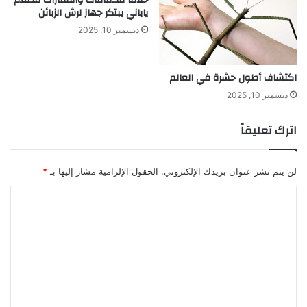
خلافاً للكمامات والقفازات مطعم
ياباني يبتكر جهاز لرش الزبائن
ل
م
ديسمبر 10, 2025
ت
و
ا
اكتشاف أطول حشرة في العالم
ز
ديسمبر 10, 2025
ي
ة
.
اترك تعليقاً
لن يتم نشر عنوان بريدك الإلكتروني.
الحقول الإلزامية مشار إليها بـ
*
ا
ل
ت
ع
ل
ي