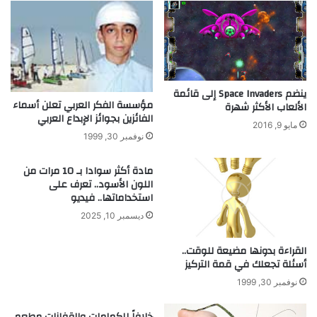
ل
ي
ي
ا
م
ل
ب
م
ر
ص
ك
ر
ا
ينضم Space Invaders إلى قائمة
مؤسسة الفكر العربي تعلن أسماء
ي
الألعاب الأكثر شهرة
ت
الفائزين بجوائز الإبداع العربي
ف
مايو 9, 2016
ي
نوفمبر 30, 1999
ل
ع
مادة أكثر سوادا بـ 10 مرات من
ب
اللون الأسود.. تعرف على
ة
استخداماتها.. فيديو
ا
ديسمبر 10, 2025
ل
ع
القراءة بدونها مضيعة للوقت..
و
أسئلة تجعلك في قمة التركيز
ا
نوفمبر 30, 1999
ل
م
ا