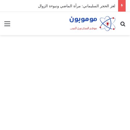
لغز الحجر السليماني: مرآة الماضي ونبوءة الزوال
بحث عن
الق