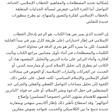
إشكالية تحديد المصطلحات والمفاهيم: الخطاب الإسلامي، الحداثة،
التواصل. أما الجزء الثاني، فيعرض لمسألة الجدليات المتعلقة
بالخطاب الإسلامي كفكرة وكتصور وكمنهاج، ثم يطرح منظورات
جديدة للنقاش.
إن الجديد الذي يميز نص هذا الكتاب، هو الزعم بإدخال الخطاب
الإسلامي في إطار اختباراتي (على طريقة كارل بوبر في مبدأ القابلية
للتفنيد)، لكن ما يميزه أكثر هو تحري الدقة في محاولة اختيار
الكلمات والمصطلحات في أثناء تأويل مضامين مراجع الكتاب وتأثيث
أفكاره، وأثناء التركيز على مادة الدرس والتحليل. المقصود هنا، أن
الكاتب لم يتطرق إلى تحليل الإسلام كدين أو ممارسته كتدين، أو
الحديث عن الحركات والتيارات الإسلامية، أو الخوض في سجالات
الفكر الإسلامي والإسلام السياسي؛ لكنه، فضل، على عكس ذلك،
اللجوء إلى تحليل مساحات التواصل اللفظي والفعلي والحركي عند
المشتغلين في حقل الدعوة ونشر الإسلام، أو على حد قوله “الناذرين
أنفسهم للاهتمام بشؤون الناس (خصوصا المسلمين) وإصلاح
أحوالهم”. وقد استطاع تأطير ذلك بإطار أكاديمي منهجي وبمقاربة
جديدة تدمج ما بين الكلاسيكي والحديث. فتواجد نصوص مفكرين