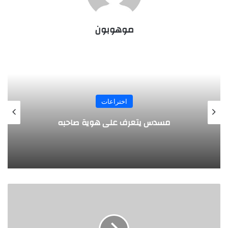
موهوبون
المجلة
طفل مصري يخرج قصاصات الورق من أنفه
وفمه
ت
ج
ل
ي