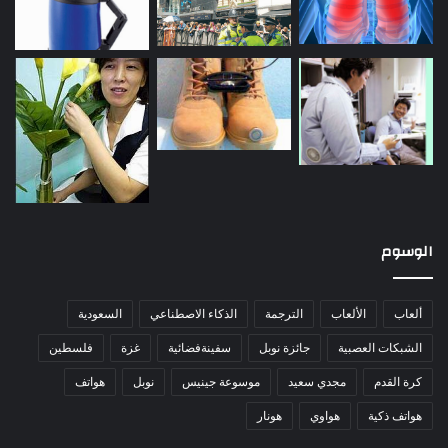
الوسوم
ألعاب
الألعاب
الترجمة
الذكاء الاصطناعي
السعودية
الشبكات العصبية
جائزة نوبل
سفينةفضائية
غزة
فلسطين
كرة القدم
مجدي سعيد
موسوعة جينيس
نوبل
هواتف
هواتف ذكية
هواوي
هونار