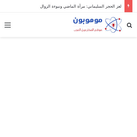
لغز الحجر السليماني: مرآة الماضي ونبوءة الزوال
بحث عن
الق