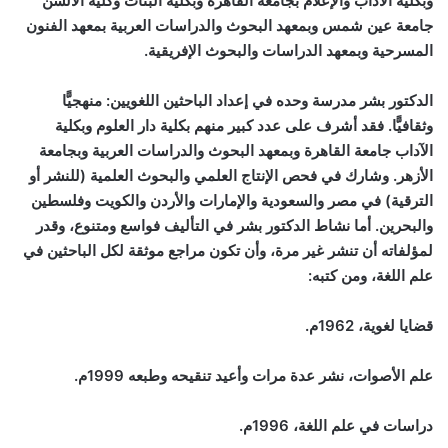
وبكلية الآداب والإعلام بجامعة القاهرة وبكلية البنات وكلية الألسن
جامعة عين شمس وبمعهد البحوث والدراسات العربية بمعهد الفنون
المسرحية وبمعهد الدراسات والبحوث الإفريقية.
الدكتور بشر مدرسة وحده في إعداد الباحثين اللغويين: منهجيًّا
وثقافيًّا. فقد أشرف على عدد كبير منهم بكلية دار العلوم وبكلية
الآداب جامعة القاهرة وبمعهد البحوث والدراسات العربية وبجامعة
الأزهر. وشارك في فحص الإنتاج العلمي والبحوث العلمية (للنشر أو
الترقية) في مصر والسعودية والإمارات والأردن والكويت وفلسطين
والبحرين. أما نشاط الدكتور بشر في التأليف فواسع ومتنوع، وقدر
لمؤلفاته أن تنشر غير مرة، وأن تكون مراجع موثقة لكل الباحثين في
علم اللغة، ومن كتبه:
قضايا لغوية، 1962م.
علم الأصوات، نشر عدة مرات وأعيد تنقيحه وطبعه 1999م.
دراسات في علم اللغة، 1996م.