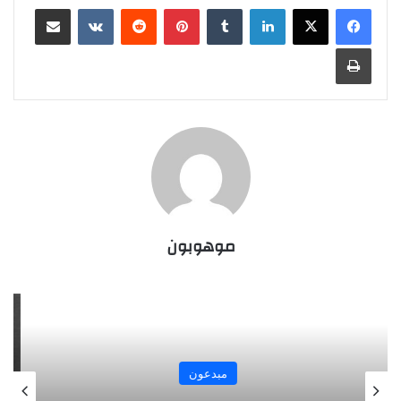
لينكدإن
بينتيريست
مشاركة عبر البريد
طباعة
موهوبون
مبدعون