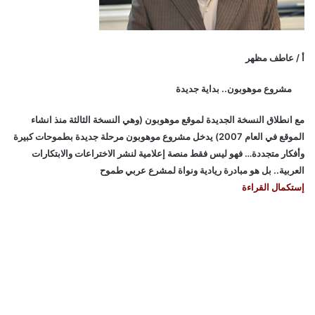
أ / عاطف مظهر
مشروع موهوبون.. بداية جديدة
مع انطلاق النسخة الجديدة لموقع موهوبون (وهي النسخة الثالثة منذ انشاء
الموقع في العام 2007) يدخل مشروع موهوبون مرحلة جديدة بطموحات كبيرة
وأفكار متجددة… فهو ليس فقط منصة إعلامية لنشر الاختراعات والابتكارات
العربية.. بل هو مبادرة ريادية ونواة لمشرع عربي طموح
إستكمال القراءة