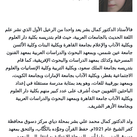
فالأستاذ الدكتور كمال بشر يعد واحدا من الرعيل الأول الذي نشر علم
اللغة الحديث بالجامعات العربية، حيث قام بتدريسه بكلية دار العلوم
وبكلية الآداب والإعلام بجامعة القاهرة وبكلية البنات وكلية الألسن
جامعة عين شمس، وبمعهد البحوث والدراسات العربية بمعهد الفنون
المسرحية وكذلك بمعهد الدراسات والبحوث الإفريقية، كما قام
بتدريسه بجامعة الملك سعود، وبكلية التربية وكلية الإنسانيات والعلوم
الاجتماعية بقطر، وبكلية الآداب بجامعة الإمارات وبجامعة الكويت،
وبمعهد بورقيبة للغات، وهو يعد بمثابة مدرسة مستقلة في إعداد
الباحثين اللغويين حيث أشرف على عدد كبير منهم بكلية دار العلوم
وبكلية الآداب جامعة القاهرة وبمعهد البحوث والدراسات العربية
وبجامعة الأزهر الشريف.
ولد الدكتور كمال محمد علي بشر بمحلة دياي مركز دسوق محافظة
كفر الشيخ عام 1921م. حفظ القرآن وجوَّده بالكُتَّاب، والتحق بمعهد
دسوق الديني. ولما أنهى المرحلة الابتدائية به انتقل إلى المعهد