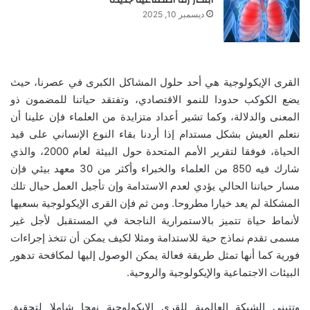
ديسمبر 10, 2025
القرى الإيكولوجية هي أحد حلول المشاكل الكبرى في عصرنا، حيث
يضع الكوكب حدودا للنمو الاقتصادي، وتفتقد حياتنا للمضمون ذو
المعنى والدلالة، وكما تشير أعداد متزايدة من العلماء فإن علينا أن
نتعلم العيش بشكل مستدام إذا أردنا بقاء النوع الإنساني على قيد
الحياة، فوفقا لتقرير الأمم المتحدة حول البيئة لعام 2000، والذي
شارك فيه 850 من العلماء والخبراء وأكثر من 30 معهد بيئي فإن
مسار حياتنا الحالي يؤدي لعدم الاستدامة وإن تأجيل العمل حيال تلك
المشكلة لم يعد خيارا مطروحا. ومن ثم فإن القرى الإيكولوجية بسعيها
لأنماط حياة تتميز بالاستمرارية الناجحة في المستقبل لأجل غير
مسمى تقدم نماذج حية للاستدامة ومثلا لكيف يمكن أن تتخذ إجراءات
فورية كما أنها تمثل طريقة فعالة يمكن الوصول إليها لمكافحة تدهور
البيئات الاجتماعية والإيكولوجية والروحية.
وتتبنى الشبكة العالمية للقرى الإيكولوجية نهجا شاملا لتحقيق