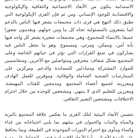
الاستدامة يتكون من الأبعاد الاجتماعية والثقافية والإيكولوجية
والاقتصادية للوجود الإنساني. ومن ثم فإن القرى الإيكولوجية التي
تطبق ذلك النهج هي قرى ذات مجتمعات يشعر فيها الناس بالدعم
كما يشعرون بالمسئولية تجاه كل ما ومن حولهم، ويقدمون شعورا
عميقا بالانتماء للمجموع، وهي مجتمعات صغيرة يشعر كل واحد فيها
بأنه آمن، وممكن، ومرئي، ومسموع. وهو ما يجعل الناس فيه
يشاركون في صنع القرارات التي تؤثر في حياتهم الخاصة وعلى
المجتمع بشكل شفاف: معترفين ومتواصلين مع الآخرين، ومتقاسمين
للموارد المشتركة ومتبادلين للمساندة والدعم. ومركزين على
الممارسات الصحية الشاملة والوقائية. وموفرين للعمل الهادف
ومعززينه لجميع أعضاء المجتمع. ومدمجين للفئات المهمشة.
ومعززين للتعليم الذي لا ينتهي. ومشجعين للوحدة من خلال احترام
الاختلافات. ومشجعين التعبير الثقافي.
تتضمن الأبعاد البيئية لتلك القرى ما يعكس علاقة المجتمع بالتربة
والمياه والنبات والحيوان في بيئتهم بما يلبي احتياجاته من غذاء
وكساء ومأوى مع احترام الدورات الموجودة في الطبيعة، وبما يحافظ
على التنوع الأحيائي، أما الأبعاد الاقتصادية فتعني الحفاظ على دورة