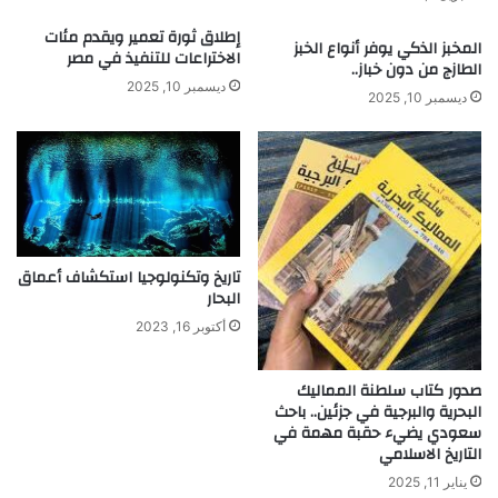
م
أ
ي
ز
إطلاق ثورة تعمير ويقدم مئات
المخبز الذكي يوفر أنواع الخبز
ة
الاختراعات للتنفيذ في مصر
م
الطازج من دون خباز..
ذ
ة
ديسمبر 10, 2025
ديسمبر 10, 2025
ا
ت
ي
ة
تاريخ وتكنولوجيا استكشاف أعماق
البحار
أكتوبر 16, 2023
صدور كتاب سلطنة المماليك
البحرية والبرجية في جزئين.. باحث
سعودي يضيء حقبة مهمة في
التاريخ الاسلامي
يناير 11, 2025