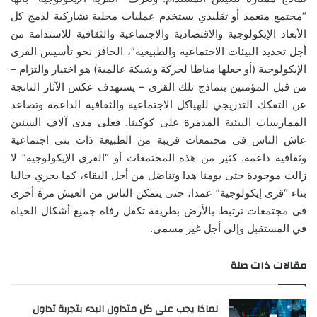
“مجتمع متعمد أو تقليدي يستخدم عمليات محلية تشاركية لدمج كل
الأبعاد الإيكولوجية والاقتصادية والاجتماعية والثقافية للاستدامة من
أجل تجديد البيئات الاجتماعية والطبيعية”، الحافز نحو تأسيس القرى
الإيكولوجية (أو جعلها مناطا لحركة وشبكة عالمية) هو اختيار والتزام –
من قبل المؤمنين بنماذج تلك القرى – يستهدف عكس الآثار الناتجة
عن التفكك التدريجي للهياكل الاجتماعية والثقافية الداعمة وتصاعد
الممارسات البيئية المدمرة على كوكبنا. فعلى مدى آلاف السنين
عاش الناس في مجتمعات قريبة من الطبيعة ذات بنى اجتماعية
وثقافية داعمة. كثير من هذه المجتمعات أو “القرى الإيكولوجية” لا
زالت موجودة حتى يومنا هذا وتناضل من أجل البقاء، كما يجري حاليا
بناء “قرى إيكولوجية” عمدا، حتى يتمكن الناس من العيش مرة أخرى
في مجتمعات ترتبط بالأرض بطريقة تكفل رفاه جميع أشكال الحياة
في المستقبل وإلى أجل غير مسمى.
مقالات ذات صلة
لماذا يجب على كل متداول البدء بتجربة تداول