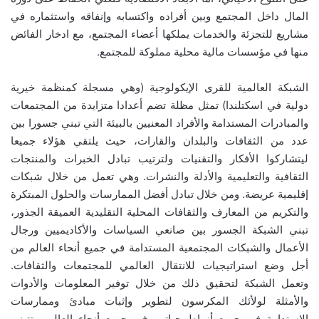
المال داخل المجتمع وبين أفراده واكتسابه وإنفاقه واستثماره في
مشاريع للتجزئة والخدمات يملكها أعضاء المجتمع، مع ادخار الفائض
منها في مؤسسات مالية محلية مملوكة للمجتمع.
الشبكة العالمية للقرى الإيكولوجية (وهي مسجلة كمنظمة خيرية
دولية في اسكتلندا) تمثل مظلة تضم أعدادا متزايدة من المجتمعات
والمبادرات المستدامة والأفراد المعنيين بالبيئة التي تبني جسورا بين
عدد من الثقافات والبلدان والقارات، حيث يلتقي هؤلاء جميعا
ليتشاركوا الأفكار والتقنيات ولترتيب تبادل الخبرات والمنتجات
الثقافية والتعليمية والأدلة والنشرات. وهي تعمل من خلال شبكات
إقليمية عريضة. ومن خلال تبادل أفضل الممارسات والحلول المبتكرة
والتكريم من المعارف والثقافات المحلية التقليدية العميقة الجذور،
تبني الشبكة الجسور بين صانعي السياسات والأكاديميين ورجال
الأعمال والشبكات المجتمعية المستدامة في جميع أنحاء العالم من
أجل وضع استراتيجيات للانتقال العالمي للمجتمعات والثقافات.
وتعمل الشبكة لتحقيق ذلك من خلال توفير المعلومات والأدوات
والأمثلة لولأئك المكرسون لتطوير وإثبات مبادئ وممارسات
الاستدامة في جميع أنماط حياتهم في جميع أنحاء العالم. وتتبنى