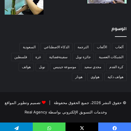
الوسوم
ألعاب
الألعاب
الترجمة
الذكاء الاصطناعي
السعودية
الشبكات العصبية
جائزة نوبل
سفينةفضائية
غزة
فلسطين
كرة القدم
مجدي سعيد
موسوعة جينيس
نوبل
هواتف
هواتف ذكية
هواوي
هونار
© حقوق النشر 2026، جميع الحقوق محفوظة |
تصميم وتطوير المواقع
وخدمات التسويق الإلكتروني بواسطة Real Agency