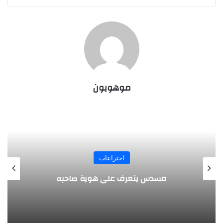
موهوبون
المجلة
طفل مصري يخرج قصاصات الورق من أنفه
وفمه