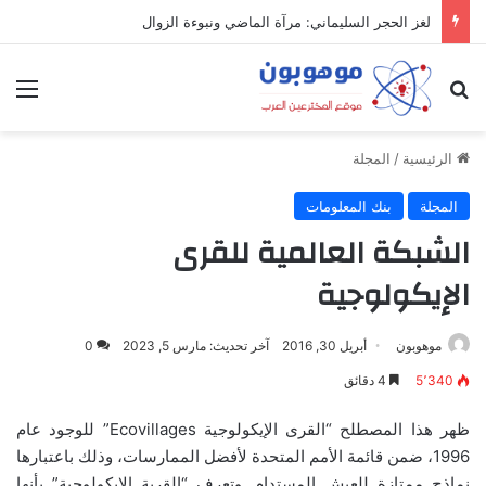
لغز الحجر السليماني: مرآة الماضي ونبوءة الزوال
بحث عن
الق
الرئيسية
/
المجلة
المجلة
بنك المعلومات
الشبكة العالمية للقرى
الإيكولوجية
موهوبون
أبريل 30, 2016
آخر تحديث: مارس 5, 2023
0
5٬340
4 دقائق
ظهر هذا المصطلح “القرى الإيكولوجية Ecovillages” للوجود عام
1996، ضمن قائمة الأمم المتحدة لأفضل الممارسات، وذلك باعتبارها
نماذج ممتازة للعيش المستدام. وتعرف “القرية الإيكولوجية” بأنها