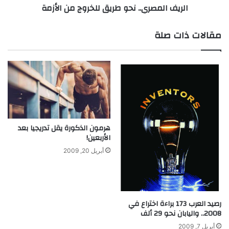
الريف المصري.. نحو طريق للخروج من الأزمة
ا
ر
ق
ي
ا
.
مقالات ذات صلة
ل
.
م
ن
ح
ح
ل
و
ي
ط
ة
ر
ا
ي
س
ق
ت
ل
هرمون الذكورة يقل تدريجيا بعد
ق
الأربعين!
ل
ل
خ
أبريل 20, 2009
ا
ر
ل
و
ي
ج
ة
م
و
ن
رصيد العرب 173 براءة اختراع في
ت
ا
2008.. واليابان نحو 29 ألف
ن
ل
أبريل 7, 2009