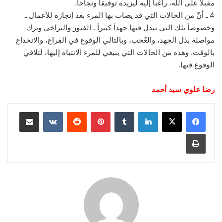
مقبلاً على الله، راغباً إليه ليزيده توفيقاً ونجاحاً.
4 ـ أنّ من الحالات التي قد يصاب بها المرء بعد إنجازه للأعمال ـ
وخصوصاً تلك التي يبذل فيها جهداً كبيراً ـ الفتور والتراخي وترك
مواصلة بذل الجهد، والعُجب، وبالتالي الوقوع في الفراغ، والانخداع
بالوقت. وهذه من الحالات التي ينبغي للمرء الانتباه إليها، لتلافي
الوقوع فيها.
رضا علوي سيد أحمد
لينكدإن
‏Tumblr
بينتيريست
‏Reddit
‏VKontakte
مشاركة عبر البريد
طباعة