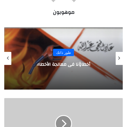
موهوبون
المجلة
بريطانيان من رواد الأعمال يبتكران كرة
مطاطية لصنع الموسيقى
خ
ط
و
ا
ت