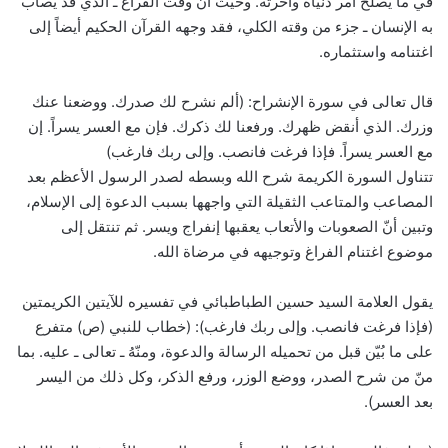
في ما يصلح أمر دنياه وآخرته. وحيث أن وقت الفراغ ـ الذي قد يصاب
به الإنسان ـ جزء من وقته الكلي، فقد وجهه القرآن الحكيم أيضاً إلى
اغتنامه واستثماره.
قال تعالى في سورة الإنشراح: (ألم نشرح لك صدرك. ووضعنا عنك
وزرك. الذي أنقض ظهرك. ورفعنا لك ذكرك. فإن مع العسر يسراً. إن
مع العسر يسراً. فإذا فرغت فانصب. وإلى ربك فارغب)
تتناول السورة الكريمة شرح الله وبسطه لصدر الرسول الأعظم بعد
المصاعب والمتاعب الثقيلة التي واجهها بسبب الدعوة إلى الإسلام،
وتبين أنّ الصعوبات والأتعاب يعقبها إنفراج ويسر. ثم تنتقل إلى
موضوع اغتنام الفراغ وتوجيهه في مرضاة الله.
يقول العلامة السيد حسين الطباطبائي في تفسيره للآيتين الكريمتين
(فإذا فرغت فانصب. وإلى ربك فارغب): (خطاب للنبي (ص) متفرع
على ما بُيّن قبل من تحميله الرسالة والدعوة، ومنّهُ ـ تعالى ـ عليه. بما
منّ من شرح الصدر، ووضع الوزر، ورفع الذكر، وكل ذلك من اليسر
بعد العسر).