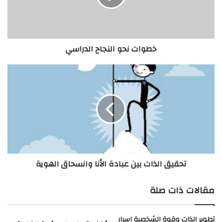
ن
ح
و
ا
خطوات نحو النجاح الدراسي
ل
ن
ج
ت
ا
ح
ح
ق
ا
ي
ل
ق
د
ا
ر
ل
ا
ذ
س
ا
تحقيق الذات بين عبادة الأنا وانسحاق الهوية
ي
ت
ب
ي
مقالات ذات صلة
ن
ع
ب
تطوير الذات وقوة الشخصية اسرار