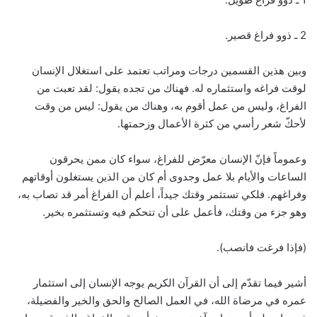
2 ـ ذوو فراغ قصير.
وبين هذين القسمين درجات ومراتب تعتمد على استغلال الإنسان
لوقت فراغه واستثماره له. فهناك من تجده يقول: لقد تعبت من
الفراغ، وليس من عمل أقوم به، وهناك من يقول: ليس من وقت
لأحكّ شعر رأسي من كثرة الأعمال وزحمتها.
وعموماً فإنّ الإنسان معرّض للفراغ، سواء كان ممن يحرقون
الساعات والأيام بلا عمل وجدوى أم كان من الذين يستغلون أوقاتهم
وفراغهم. فلكي تستثمر وقتك جيداً، أعلم أن الفراغ أمر قد تصاب به،
وهو جزء من وقتك، فأعمل على أن تتحكم فيه وتستثمره بخير.
(فإذا فرغت فانصب).
أشير فيما تقدّم إلى أن القرآن الكريم يوجه الإنسان إلى استثمار
عمره في مرضاة الله، في العمل الصالح والحق والخير والفضيلة،