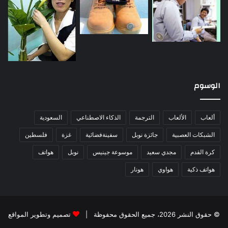
الوسوم
ألعاب
الألعاب
الترجمة
الذكاء الاصطناعي
السعودية
الشبكات العصبية
جائزة نوبل
سفينةفضائية
غزة
فلسطين
كرة القدم
مجدي سعيد
موسوعة جينيس
نوبل
هواتف
هواتف ذكية
هواوي
هونار
© حقوق النشر 2026، جميع الحقوق محفوظة |
تصميم وتطوير المواقع