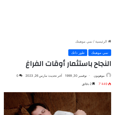
الرئيسية
/
نمي موهبتك
نمي موهبتك
طور ذاتك
النجاح باستثمار أوقات الفراغ
موهوبون
نوفمبر 30, 1999
آخر تحديث: مارس 26, 2023
0
7٬449
2 دقائق