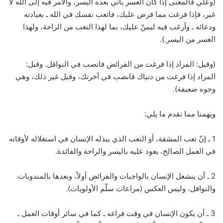
(وعلي فالمعنى إذا كان العسر يأتي بعده اليسر، والأمر فيه إلى الله لا
غير، فإذا فرغت مما فرض عليك، فاتعب نفسك في الله ـ بعبادته
ودعائه ـ وأرغب فيه ليمنّ عليك، بما لهذا التعب من الراحة، ولهذا
العسر من اليسر.).
(وقيل: المراد إذا فرغت من الفرائض فانصب في النوافل. وقيل:
المراد إذا فرغت من دنياك فانصب في آخرتك، وقيل غير ذلك، وهي
وجوه ضعيفة).
ويهمنا مما تقدم ما يلي:
1 ـ إنّ تعب المشقة، أو التعب الذي يبذله الإنسان في استغلاله لأوقاته
في العمل الصالح، يعود عليه باليسر والراحة والفائدة.
2 ـ أن ينشغل الإنسان بالواجبات والفرائض أولاً، وبعدها بالمندوبات
والنوافل، وليس العكس (مراعات سلّم الأولويات).
3 ـ أن يكون الإنسان في وقت فراغه ـ كما في سائر أوقات العمل ـ