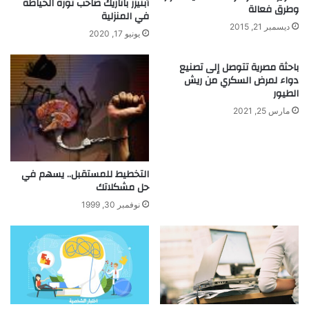
أبنيزر باتاريك صاحب ثورة الخياطة
ا
وطرق فعالة
في المنزلية
د
ديسمبر 21, 2015
ة
يونيو 17, 2020
ا
ل
باحثة مصرية تتوصل إلى تصنيع
أ
دواء لمرض السكري من ريش
الطيور
ن
ا
مارس 25, 2021
و
ا
ن
س
التخطيط للمستقبل.. يسهم في
ح
حل مشكلاتك
ا
نوفمبر 30, 1999
ق
ا
ل
ه
و
ي
ة