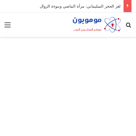
لغز الحجر السليماني: مرآة الماضي ونبوءة الزوال
بحث عن
الق